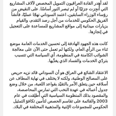
لقد أهدر القادة العراقيون التمويل المخصص لآلاف المشاريع
التي أُنجِزت جزئيًا أو لم تبصر النور أساسًا. على النقيض من
رؤساء الوزراء السابقين، اعتمد السوداني نهجًا عمليًا، فأنشأ
الفريق الحكومي للخدمات من أجل رصد التقدم، والقيام
بزيارات ميدانية إلى مواقع المشاريع للمساعدة على التعجيل
في إنجازها.
كانت هذه الجهود الهادفة إلى تحسين الخدمات العامة موضع
ثناء من الرأي العام، ولكنها لم تعمل حتى الآن على معالجة
الشوائب الكامنة في المنظومة، أي السياسة التي تتسبب
بتردّي الخدمات والفساد الذي يغذّيها.
الاعتقاد الشائع في العراق هو أن السوداني قائد نزيه حريص
على المصالح الوطنية، ولكنه لا يختلف في نهاية المطاف عن
أسلافه حين يتعلق الأمر بالتقيّد بقواعد اللعبة، من خلال وضع
جدول أعماله في عهدة النخب التي تمارس المحاصصة،
والمقصود بذلك المنظومة السياسية التي أُطلِقت في عام
2003 والقائمة على تقاسم الحصص لتأمين تكافؤ التمثيل
الحكومي للمجموعات الإثنية والمذهبية المختلفة في البلاد.