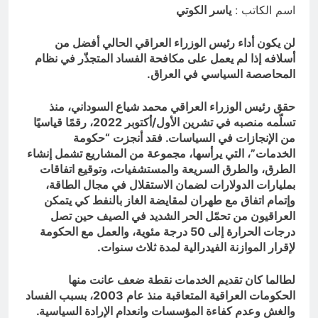
اسم الكاتب :
ياسر الكوتي
انتهت الحرب… لكن لم ينتهي
الموت
لن يكون أداء رئيس الوزراء العراقي الحالي أفضل من
20 ساعة Ago
أسلافه إذا لم يعمل على مكافحة الفساد المتجذّر في نظام
المحاصصة السياسي في العراق.
حقق رئيس الوزراء العراقي محمد شياع السوداني، منذ
تسلّمه منصبه في تشرين الأول/أكتوبر 2022، رقمًا قياسيًا
من الإنجازات في السياسات. فقد أنجزت “حكومة
الخدمات”، التي يرأسها، مجموعة من المشاريع تشمل إنشاء
الطرق، والطرق السريعة والمستشفيات، وتوقيع اتفاقات
بمليارات الدولارات لضمان الاستقلال في مجال الطاقة،
وإتمام اتفاق مع طهران لمقايضة الغاز بالنفط كي يتمكن
العراقيون من تحمّل الحر الشديد في الصيف حين تصل
درجات الحرارة إلى 50 درجة مئوية، والعمل مع الحكومة
لإقرار الموازنة الفيدرالية لمدة ثلاث سنوات.
لطالما كان تقديم الخدمات نقطة ضعف عانت منها
الحكومات العراقية المتعاقبة منذ عام 2003، بسبب الفساد
والغش وعدم كفاءة المؤسسات وانعدام الإرادة السياسية.