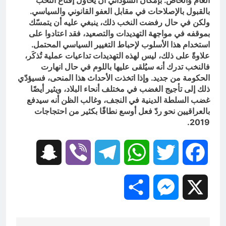
العام والخاص. بإمكان السوداني أن يحاول إقناع النخب
بالقبول بالإصلاحات في مقابل العفو القانوني والسياسي.
ولكن في حال رفضت النخب ذلك، ينبغي عليه أن يتمسّك
بموقفه في مواجهة التهديدات والتصعيد، فقد اعتادوا على
استخدام هذا الأسلوب لإحباط التغيير السياسي المحتمل.
علاوةً على ذلك، ليس لهذه التهديدات تداعيات عملية تُذكَر،
فالنخب تدرك أنه سيُلقى عليها باللوم في حال انهارت
الحكومة من جديد. وإذا اتخذت الأحداث هذا المنحى، فسيؤدّي
ذلك إلى تأجيج الغضب في مختلف أنحاء البلاد، ويثير أيضًا
غضب السلطة الدينية في النجف، وغالب الظن أنه سيدفع
بالعراقيين نحو ردّ فعل أوسع نطاقًا بكثير من احتجاجات
2019.
Snapchat
Viber
Telegram
WhatsApp
Twitter
Facebook
Share
Messenger
X