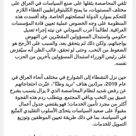
تلقي المحاصصة بثقلها على صنع السياسات في العراق على
مختلف المستويات، ما يمنح الكلبتوقراطيين الغطاء اللازم
للتحكم بموارد الدولة لمصلحتهم الخاصة. وقد أفسدت هذه
المنظومة على وجه الخصوص عملية تعيين قادة المؤسسات
العراقية. لطالما أعرب السوداني عن نيته إجراء تعديل
حكومي واستبدال المسؤولين المقصّرين عن النهوض
بواجباتهم، ولكن ذلك لم يتحقق بعد، والسبب على الأرجح هو
الضغوط من النخب. وحتى لو تحقق، غالب الظن أنه سيُفرَض
على رئيس الوزراء استبدال المسؤولين بآخرين من الحزب
نفسه.
حين نزل النشطاء إلى الشوارع في مختلف أنحاء العراق في
عام 2019، مردّدين هتاف “نريد وطنًا”، عبّرت احتجاجاتهم
عن رفض شديد لنظام المحاصصة الذي لا يزال يتسبب بشرخ
عميق بين النخب وباقي المجتمع. ويتطلب ردم هذه الفجوة
أكثر من مجرد تأمين الخدمات؛ فهو يقتضي جدول أعمال
مقبولًا على صعيد السياسات يتحدّى الأسلوب التقليدي المتّبع
في السياسة، بما في ذلك طريقة تعيين الموظفين وتوزيع
التمويل للخدمات.