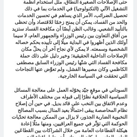
حتى الإصلاحات الصغيرة النطاق، مثل استخدام أنظمة
التشغيل الآلي (التكنولوجيا) في الخدمات بما في ذلك
تحصيل الضرائب، الأمر الذي يساهم في تحسين الخدمات
والحد من الفساد، يمكن أن يمنح زخمًا للاقتصاد وأن تحظى
بالتأييد الشعبي. وغالب الظن أيضًا أن مكافحة الفساد ستزيد
من آفاق التعاون بين رئيس الوزراء والجمهور العام، لا سيما
أولئك الذين أظهروا في البداية ميلًا إلى تأييده بحكم خصاله
الشخصية وسمعته. لا يمكن لأي نجاح آخر أن يحلّ مكان
الإصلاحات الداخلية الحقيقية؛ وخير دليل على ذلك حملة
مكافحة الفساد التي شنّها رئيس الوزراء السابق مصطفى
الكاظمي وكان مصيرها الفشل، ولم تعوِّض عنها النجاحات
التي تحققت في السياسة الخارجية.
السوداني في موقعٍ جيّد يخوّله العمل على معالجة المسائل
السياسية الخلافية نظرًا إلى قبوله من مختلف الأطراف
وعدم الاتفاق بين النخب على قائد بديل. في حين أن إصلاح
نظام المحاصصة يبقى احتمالًا بعيد المنال بسبب المصالح
النخبوية الضاربة الجذور، لا يزال من الممكن معالجة تحدّيات
الحوكمة التي تؤثّر في جميع العراقيين، ومنها مثلًا إعادة
هيكلة القطاعات العامة من خلال الشراكات بين القطاعَين