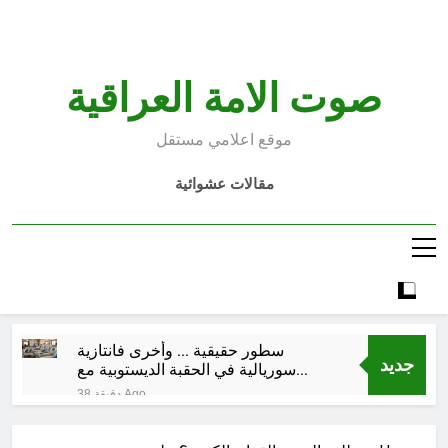
Ski
t
conten
صوت الامة العراقية
موقع اعلامي مستقل
مقالات عشوائية
سطور حقيقية … وأخرى فانتازية
جديد
سوريالية في الحقبة الديستوبية مع
مؤسساتنا الصحية !!
38 دقيقة Ago
كتب ثقافية جديدة …دَردَشَاتٌ
ومُشَاكَسَاتٌ صُحَفيةٌ في مقهى