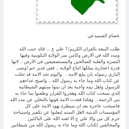
؟
12 ساعة Ago
الظلم والظلام والمادة المظلمة
12 ساعة Ago
عصام الصميدعي
طلب البيعة بالقران الكريم/؟ علي ع … قائد جنب الله
ومدد الله في الارض وكامن سر الولاية التكوينية وفيها
النصرة والغلبة للصالحين والمستضعيفين في الارض .. لانها
قدرة اعجازية يملكها اتباع الولاية .. ففي غدير خم اوصى
الباري رسوله بان يبلغ الامة . . واليوم تجد الامة قد تخلت
عن كتاب الله وما جاء به رسول الله .. واصبح عداءهم
للرسول واهل بيته واجبة بعد ان تبنوا سنتهم الشيطانية
الذي نسخت كتاب الله وهجروا القران وطعنوا بما جاء به
نبي الرحمة .. وهكذا فقدت الامة قوتها بالتخلي عن مدد الله
فاصبحت عاجزة بعد ان سيطرة يهود الامة على كل
المؤسسات الدينية لاهل السنه ليعلنوا عن تكفير واستباحة
حرم كل من والا علي ع الا لعنه الله على الناكثين
والمخالفين لكتاب الله وما جاء به رسول الله من شيطانين