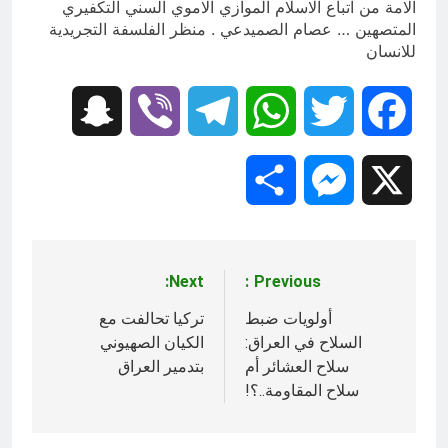
الامة من اتباع الاسلام الموازي الاموي السني التكفيري
المتصهين … عصام الصميدعي . منظر الفلسفة التجريدية
للانسان
Snapchat
Viber
Telegram
WhatsApp
Twitter
Facebook
Share
Messenger
X
Next:
Previous:
تصفّح
المقالات
أولويات ضبط
تركيا تحالفت مع
السلاح في العراق:
الكيان الصهيوني
سلاح العشائر أم
بتدمير العراق
سلاح المقاومة..؟!