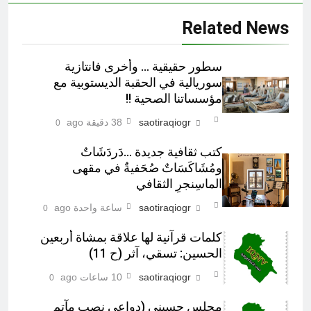
Related News
سطور حقيقية … وأخرى فانتازية
سوريالية في الحقبة الديستوبية مع
مؤسساتنا الصحية !!
saotiraqiogr
38 دقيقة ago
0
كتب ثقافية جديدة …دَردَشَاتٌ
ومُشَاكَسَاتٌ صُحَفيةٌ في مقهى
الماسِنجرِ الثقافي
saotiraqiogr
ساعة واحدة ago
0
كلمات قرآنية لها علاقة بمشاة أربعين
الحسين: تسقي، آثر (ح 11)
saotiraqiogr
10 ساعات ago
0
مجلس حسيني (دواعي نصب مآتم