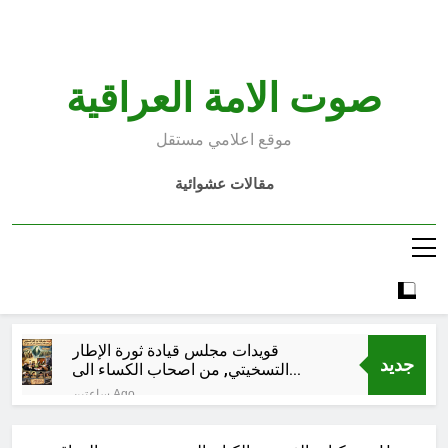
Ski
t
conten
صوت الامة العراقية
موقع اعلامي مستقل
مقالات عشوائية
قويدات مجلس قيادة ثورة الإطار
جديد
التسخيتي, من اصحاب الكساء الى
المعصوبين الاثني عشر، حجج اللات
ساعتين Ago
مجلس حسيني (الاستجابة
للنصيحة)