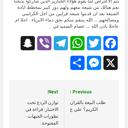
يتم الاعتراض لما يقوم هؤلاء الخنازير الذين شاركوا بذبحنا
نعم هنالك من شيعة معهم ولهم دور كبير بمخطط ابادة
الشيعة بعد ان قدموا شيعة قرابين من اجل الكراسي
ومصالحهم … الله ينتقم منكم بحق دماء الابرياء . اجلا ام
عاجلا باذن الله … عصام الصميدعي
Snapchat
Viber
Telegram
WhatsApp
Twitter
Facebook
Share
Messenger
X
Next:
Previous:
تصفّح
المقالات
طلب البيعة بالقران
توازن الردع تحت
الكريم؟ علي ع
الاختبار: قراءة في
تطورات الجبهات
المفتوحة.