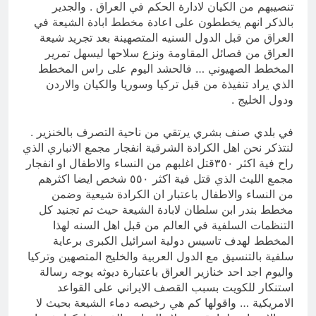
تنصيبهم من الكيان لادارة الحكم في العراق . والجدير
بالذكر انهم يخططون على اعادة مخطط ابادة الشيعة في
العراق من قبل الدول السنيه المتصهينة بعد تجريد شيعة
العراق من فصائل المقاومة ونزع سلاحها ليسهل تمرير
المخطط الصهيوني … فالحشد اليوم على راس المخطط
الذي يراد تنفيذة من قبل تركيا وسوريا والكيان والاردن
ودول الخليج .
في بلدي صنف بشري يرتقي من ناحية التصرف بالخنزير .
لنتذكر نحن اهل الكرادة الشرقية انفجار مجمع الانباري الذي
راح فية اكثر ٣٥٠قتل اغلبهم من النساء والاطفال او انفجار
مجمع الليث الذي قتل فية اكثر ٥٥٠ شخص ايضا اكثرهم
من النساء والاطفال باعتبار ان الكرادة شيعية وضمن
مخطط بندر ابن سلطان لابادة الشيعة حيث تم تجنيد كل
التنظمات السلفية في العالم من قبل اهل السنه لهذا
المخطط لهدف تاسيس دولية اسرائيل الكبرى برعاية
سلفية بالتنسيق مع الدول العربية والخليج المتصهين وتركيا
واليوم اجد احد خنازير العراق باعتبارة ديوثه يوجه رسالة
استنكار للكويت بسبب القصف الايراني على القواعد
الامريكية … واقولها كم هي رخيصه دماء الشيعة بحيث لا