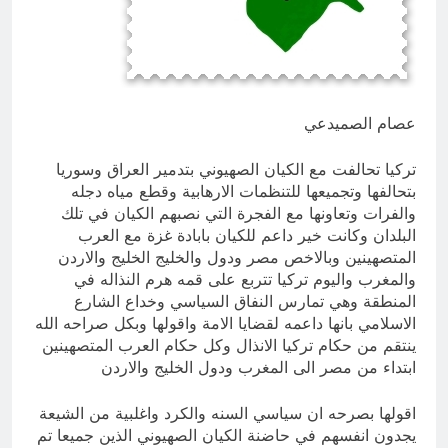
الحديث
14 ساعة Ago
الكاتبان باقر الزبيدي ورياض سعد يحذران
من الجولاني (ح 1) (وإذا كنت فيهم فأقمت
لهم الصلاة فلتقم طائفة منهم معك
15 ساعة Ago
وليأخذوا أٍسلحتهم)
عصام الصميدعي
تركيا تحالفت مع الكيان الصهيوني بتدمير العراق وسوريا
بتحالفها وتجميعها للتنظمات الارهابية وقطع مياه دجله
والفرات وتعاونها مع الفجرة التي نصبهم الكيان في تلك
البلدان وكانت خير داعم للكيان بابادة غزة مع العرب
المتصهينين وبالاخص مصر ودول والخليج الخليج والاردن
والمغرب واليوم تركيا تتربع على قمه هرم النذاله في
المنطقة وهي تمارس النفاق السياسي وخداع الشارع
الاسلامي بانها داعمه لقضايا الامة واقولها وبكل صراحه الله
ينتقم من حكام تركيا الانذال وكل حكام العرب المتصهينين
ابتداء من مصر الى المغرب ودول الخليج والاردن
اقولها بصرحه ان سياسي السنه والكرد واغلبية من الشيعة
يجدون انفسهم في حاضنة الكيان الصهيوني الذين جميعا تم