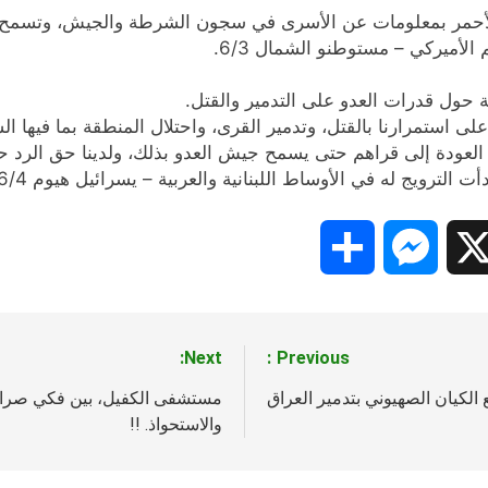
حمر بمعلومات عن الأسرى في سجون الشرطة والجيش، وتسمح بزيارة ال
الأميركي – مستوطنو الشمال 6/3.
ة حول قدرات العدو على التدمير والقتل.
على استمرارنا بالقتل، وتدمير القرى، واحتلال المنطقة بما فيها ا
لعودة إلى قراهم حتى يسمح جيش العدو بذلك، ولدينا حق الرد حتى بيرو
ترويج له في الأوساط اللبنانية والعربية – يسرائيل هيوم 6/4…
Share
Messenger
Snapc
X
Next:
Previous:
 الكيان الصهيوني بتدمير العراق
مستشفى الكفيل، بين فكي صراع ا
والاستحواذ. !!