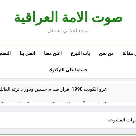
صوت الامة العراقية
موقع اعلامي مستقل
 مقالة
من نحن
باب التبرع
اعلن معنا
اتصل بنا
التسج
حسابنا على التيكتوك
غزو الكويت 1990: قرار صدام حسين ودور دائرته العائلية في الحرب والاحتلال وعمليات النهب
السابع من آب يوم الشهيد الأشوري قيم الشهادة عند الأشوريين ودور الشهيد في صناعة التاريخ
الأسوأ والأحسن في تأريخ العراق الحديث
من و
بهات المفتوحة.
8 ساعات Ago