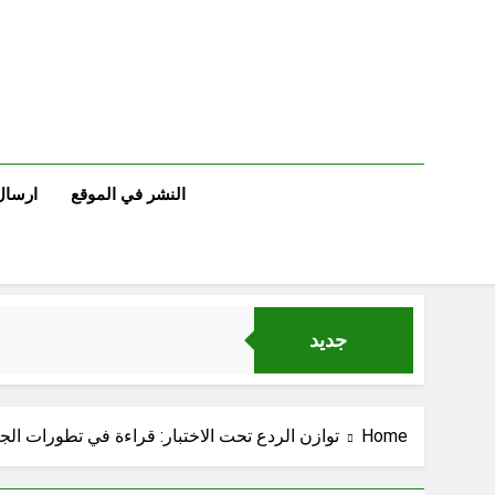
Ski
t
conten
النشر في الموقع
ارسال
جديد
Home
توازن الردع تحت الاختبار: قراءة في تطورات الج
الكاتبان باقر الزبيدي ورياض سعد يحذران من الجولاني (ح 1) (وإذا كنت فيهم فأقمت لهم الصلاة فلتقم طائفة منهم معك وليأخذوا أٍسلحتهم)