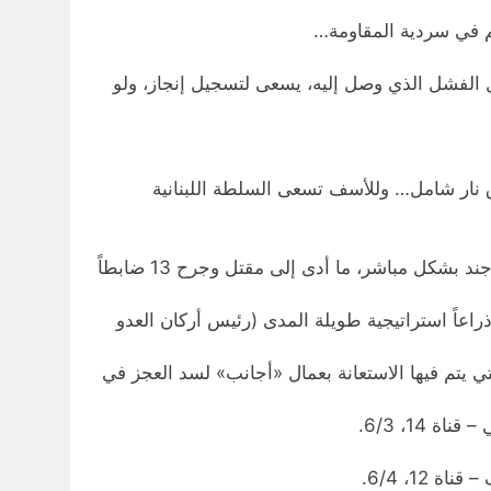
ل الفشل الذي وصل إليه، يسعى لتسجيل إنجاز، ولو
 نار شامل… وللأسف تسعى السلطة اللبنانية
خلال الـ 24 ساعة الماضية، نفذت المقاومة 18 عملية في الجنوب والشمال، واعترف العدو بإصابة طاقم ميركافا وناقلة جند بشكل مباشر، ما أدى إلى مقتل وجرح 13 ضابطاً
راعاً استراتيجية طويلة المدى (رئيس أركان العدو
 يتم فيها الاستعانة بعمال «أجانب» لسد العجز في
14، 6/3.
12، 6/4.