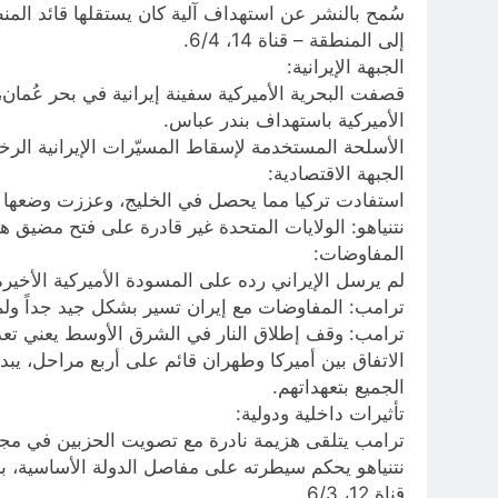
سُمح بالنشر عن استهداف آلية كان يستقلها قائد المنطق
إلى المنطقة – قناة 14، 6/4.
الجبهة الإيرانية:
قصفت البحرية الأميركية سفينة إيرانية في بحر عُمان،
الأميركية باستهداف بندر عباس.
الأسلحة المستخدمة لإسقاط المسيّرات الإيرانية الرخيصة
الجبهة الاقتصادية:
استفادت تركيا مما يحصل في الخليج، وعززت وضعها كأح
نتنياهو: الولايات المتحدة غير قادرة على فتح مضيق هر
المفاوضات:
لم يرسل الإيراني رده على المسودة الأميركية الأخيرة
ترامب: المفاوضات مع إيران تسير بشكل جيد جداً ولم ت
ترامب: وقف إطلاق النار في الشرق الأوسط يعني تعديل
الاتفاق بين أميركا وطهران قائم على أربع مراحل، يبد
الجميع بتعهداتهم.
تأثيرات داخلية ودولية:
ترامب يتلقى هزيمة نادرة مع تصويت الحزبين في مجلس 
قناة 12، 6/3.