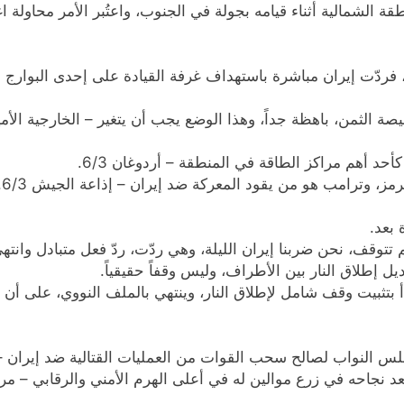
ة الشمالية أثناء قيامه بجولة في الجنوب، واعتُبر الأمر محاولة اغ
 فردّت إيران مباشرة باستهداف غرفة القيادة على إحدى البوارج ال
 الثمن، باهظة جداً، وهذا الوضع يجب أن يتغير – الخارجية الأميركية
د أهم مراكز الطاقة في المنطقة – أردوغان 6/3.
مز، وترامب هو من يقود المعركة ضد إيران – إذاعة الجيش 6/3.
 بعد.
توقف، نحن ضربنا إيران الليلة، وهي ردّت، ردّ فعل متبادل وانتهى
 إطلاق النار بين الأطراف، وليس وقفاً حقيقياً.
أ بتثبيت وقف شامل لإطلاق النار، وينتهي بالملف النووي، على أن 
النواب لصالح سحب القوات من العمليات القتالية ضد إيران – رويت