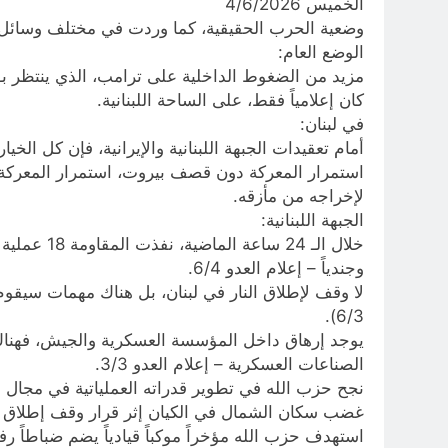
الخميس 4/6/2026
وضعية الحرب الحقيقية، كما وردت في مختلف وسائل الإعلام المعادي والغربي خلال ال
الوضع العام:
مزيد من الضغوط الداخلية على ترامب، الذي ينتظر بـ
كان إعلامياً فقط، على الساحة اللبنانية.
في لبنان:
أمام تعقيدات الجبهة اللبنانية والإيرانية، فإن كل الخيا
استمرار المعركة دون قصف بيروت، استمرار المعركة 
لإخراجه من مأزقه.
الجبهة اللبنانية:
وجندياً – إعلام العدو 6/4.
لا وقف لإطلاق النار في لبنان، بل هناك مهمات سيقوم 
6/3).
يوجد إرهاق داخل المؤسسة العسكرية والجيش، فهناك ع
الصناعات العسكرية – إعلام العدو 3/3.
نجح حزب الله في تطوير قدراته العملياتية في مجال الطائر
غضب سكان الشمال في الكيان إثر قرار وقف إطلاق النار مع ل
استهدف حزب الله مؤخراً موكباً قيادياً يضم ضباطاً رفي