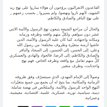
القاعدون الانعزاليون يروّجون أن هؤلاء ساروا على نهج زيد
الشهيد، لأنهم ثاروا ونهضوا، ولم يسيروا _ بحسب زعمهم _
على نهج الباقر والصادق والكاظم.
والحال أن مراجع الشيعة يتبعون نهج الرسول والأئمة الاثني
عشر دون سواهم. ولكلٍّ منهم واقعه وظرفه وزمانه
ومكانه واجتهاده، كما كان عليه الرسول والأئمة، الذين
عاشوا أزمنة متغيّرة وظروف مختلفة؛ من رسول الله
وعلي، إلى الحسن، إلى الحسين، إلى السجاد والباقر
والصادق والكاظم، إلى الرضا، فالجواد والهادي والعسكري.
كلٌّ منهم تعامل مع واقعه وظرفه الخاص. فهم نهج
واحدثابت، وظرف متغير.
وصولاً إلى الإمام المهدي، الذي سيتصرّف وفق ظروفه
الزمانية والمكانية، بما يتيح له أن يجمع بين جميع متغيّرات
النهج الواحد للرسول والأئمة، والمتلخّص في نهضة شاملة:
دينية، سياسية، ثورية، عسكرية، علمية، اقتصادية، معيشية،
وعمرانية.