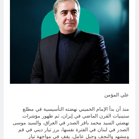
ودور دائرته العائلية في الحرب والاحتلال
وعمليات النهب
10 ساعات Ago
السابع من آب يوم الشهيد الأشوري قيم
الشهادة عند الأشوريين ودور الشهيد في
صناعة التاريخ
10 ساعات Ago
علي المؤمن
منذ أن بدأ الإمام الخميني نهضته التأسيسية في مطلع
ستينيات القرن الماضي في إيران، ثم ظهور مؤشرات
نهضتي السيد محمد باقر الصدر في العراق، والسيد موسى
الصدر في لبنان في الفترة نفسها، برز تيار ديني في قم
ومشهد والنجف وجبل عامل، يقف في مواجهة تيار