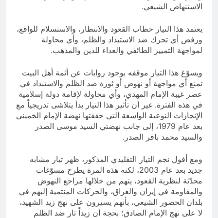
الاستنهاض الشيعي.
يعتمد هذا التيار خطاب القعود والانتظار، والاستسلام للواقع،
ورفض أي تحرك ضد الاستبداد والظلم، وأي محاولة
لمواجهة التمييز الطائفي والعداء للدين والمذهب.
ويسوّغ هذا التيار موقفه بوجود روايات عن أئمة أهل البيت
تمنع أي مواجهة أو نهوض أو ثورة ضد الظلم والاستبداد في
عصر غيبة الإمام المهدي، وأي محاولة لإقامة دولة إسلامية
في هذه الفترة. غير أن تأثير هذا التيار بدأ يتلاشى تدريجياً مع
الإنجازات النوعية الواسعة التي حققتها نهضة الإمام الخميني
بعد عام 1979، إلى جانب نهضتي السيد موسى الصدر
والسيد محمد باقر الصدر.
ومع أفول نجم التيار التقليدي المذكور، ظهر تيار مشابه
جديد بعد عام 2003، لكنه هذه المرة يطرح مسوّغات
محدّثة لنظرية القعود، يتهم من خلالها مراجع النهوض
والمقاومة في إيران والعراق، والحركات المنتمية إليهم في
بلدان الحضور الشيعي، بأنهم يسيرون على نهج زيد الشهيد،
لا على نهج الإمام الصادق؛ بحجة أن زيداً ثار ضد الظلم