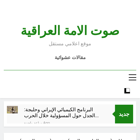
Ski
t
conten
صوت الامة العراقية
موقع اعلامي مستقل
مقالات عشوائية
البرنامج الكيميائي الإيراني وحلبجة:
جديد
الجدل حول المسؤولية خلال الحرب
الإيرانية–العراقية
ساعة واحدة Ago
قراءة تحليليّة في الأبعاد القانونيّة
والسياسيّة للأتفاق الإطاري