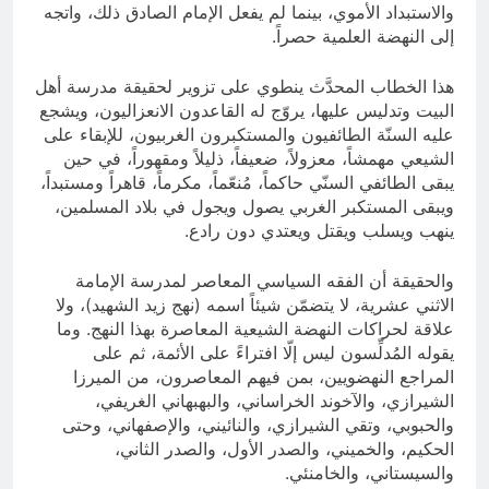
والاستبداد الأموي، بينما لم يفعل الإمام الصادق ذلك، واتجه
إلى النهضة العلمية حصراً.
هذا الخطاب المحدَّث ينطوي على تزوير لحقيقة مدرسة أهل
البيت وتدليس عليها، يروّج له القاعدون الانعزاليون، ويشجع
عليه السنّة الطائفيون والمستكبرون الغربيون، للإبقاء على
الشيعي مهمشاً، معزولاً، ضعيفاً، ذليلاً ومقهوراً، في حين
يبقى الطائفي السنّي حاكماً، مُنعّماً، مكرماً، قاهراً ومستبداً،
ويبقى المستكبر الغربي يصول ويجول في بلاد المسلمين،
ينهب ويسلب ويقتل ويعتدي دون رادع.
والحقيقة أن الفقه السياسي المعاصر لمدرسة الإمامة
الاثني عشرية، لا يتضمّن شيئاً اسمه (نهج زيد الشهيد)، ولا
علاقة لحراكات النهضة الشيعية المعاصرة بهذا النهج. وما
يقوله المُدلِّسون ليس إلّا افتراءً على الأئمة، ثم على
المراجع النهضويين، بمن فيهم المعاصرون، من الميرزا
الشيرازي، والآخوند الخراساني، والبهبهاني الغريفي،
والحبوبي، وتقي الشيرازي، والنائيني، والإصفهاني، وحتى
الحكيم، والخميني، والصدر الأول، والصدر الثاني،
والسيستاني، والخامنئي.