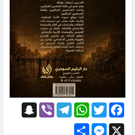
Snapchat
Viber
Telegram
WhatsApp
Twitter
Facebook
Share
Messenger
X