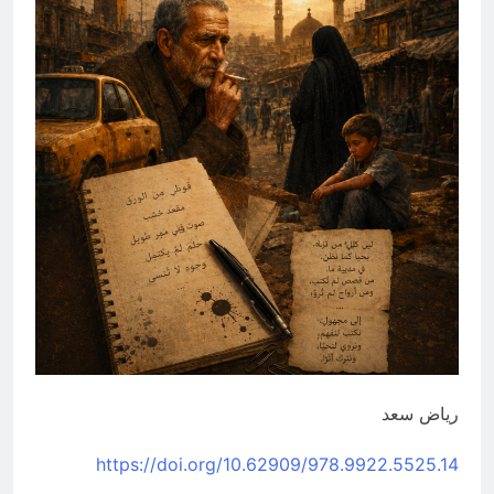
انتهت الحرب… لكن لم ينتهي
الموت
16 ساعة Ago
رياض سعد
https://doi.org/10.62909/978.9922.5525.14