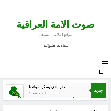
Ski
t
conten
صوت الامة العراقية
موقع اعلامي مستقل
مقالات عشوائية
العدو الذي يسكن موائدنا
جديد
42 دقيقة Ago
بالأمس كانوا يراهنون على سقوطنا
واليوم يشهدون صمودنا
ساعتين Ago