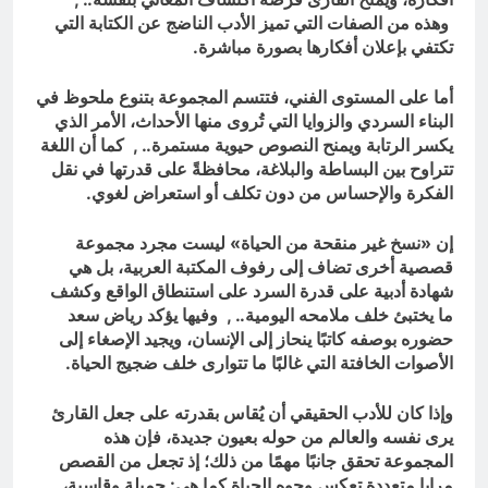
وهذه من الصفات التي تميز الأدب الناضج عن الكتابة التي
تكتفي بإعلان أفكارها بصورة مباشرة.
أما على المستوى الفني، فتتسم المجموعة بتنوع ملحوظ في
البناء السردي والزوايا التي تُروى منها الأحداث، الأمر الذي
يكسر الرتابة ويمنح النصوص حيوية مستمرة.. , كما أن اللغة
تتراوح بين البساطة والبلاغة، محافظةً على قدرتها في نقل
الفكرة والإحساس من دون تكلف أو استعراض لغوي.
إن «نسخ غير منقحة من الحياة» ليست مجرد مجموعة
قصصية أخرى تضاف إلى رفوف المكتبة العربية، بل هي
شهادة أدبية على قدرة السرد على استنطاق الواقع وكشف
ما يختبئ خلف ملامحه اليومية.. , وفيها يؤكد رياض سعد
حضوره بوصفه كاتبًا ينحاز إلى الإنسان، ويجيد الإصغاء إلى
الأصوات الخافتة التي غالبًا ما تتوارى خلف ضجيج الحياة.
وإذا كان للأدب الحقيقي أن يُقاس بقدرته على جعل القارئ
يرى نفسه والعالم من حوله بعيون جديدة، فإن هذه
المجموعة تحقق جانبًا مهمًا من ذلك؛ إذ تجعل من القصص
مرايا متعددة تعكس وجوه الحياة كما هي: جميلة وقاسية،