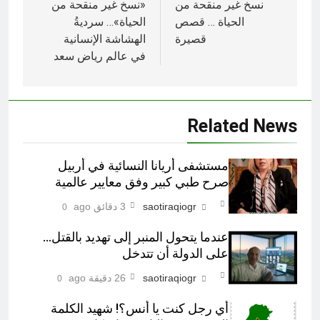
المقالات
نسخ غير منقحة من
«نسخ غير منقحة من
الحياة … قصص
الحياة»… سرديةُ
قصيرة
الهشاشة الإنسانية
في عالم رياض سعد
Related News
مستشفى أريانا النسائية في أربيل
صرح طبي کبير وفق معايير عالمية
saotiraqiogr
3 دقائق ago
0
عندما يتحول المنبر إلى تهديد بالقتل…
على الدولة أن تتدخل
saotiraqiogr
26 دقيقة ago
0
أي رجل كنت يا أنس؟! شهيد الكلمة