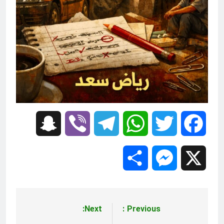
Snapchat
Viber
Telegram
WhatsApp
Twitter
Facebook
Share
Messenger
X
Next:
Previous:
تصفّح