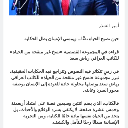
اليمن نار حمرا ويل غازيها
10 ساعات Ago
أمير الشذر
حين تصبح الحياة نصًّا… ويمسي الإنسان بطل الحكاية
قراءة في المجموعة القصصية «نسخ غير منقحة من الحياة»
للكاتب العراقي رياض سعد
في زمنٍ تتكاثر فيه النصوص وتتراجع فيه الحكايات الحقيقية،
تبرز مجموعة «نسخ غير منقحة من الحياة» للكاتب العراقي
رياض سعد بوصفها محاولة جادة للعودة إلى الإنسان بوصفه
محور السرد وغايته.
فالكتاب، الذي يضم اثنتين وسبعين قصة على امتداد أربعمئة
وخمس عشرة صفحة، لا يكتفي بسرد الوقائع والأحداث، بل
يتخذ من الحياة نفسها مادة خامًا للكتابة، ومن التجربة
الإنسانية ميدانًا رحبًا للتأمل والكشف.