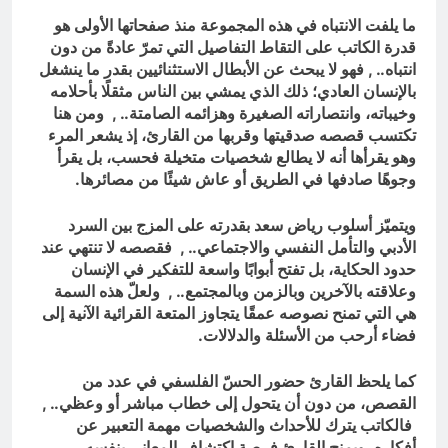
ما يلفت الانتباه في هذه المجموعة منذ صفحاتها الأولى هو
قدرة الكاتب على التقاط التفاصيل التي تمرّ عادةً من دون
انتباه.. , فهو لا يبحث عن الأبطال الاستثنائيين بقدر ما ينشغل
بالإنسان العادي؛ ذلك الذي يمشي بين الناس مثقلًا بأحلامه
وخيباته، وانتصاراته الصغيرة وهزائمه الصامتة.. , ومن هنا
تكتسب قصصه صدقيتها وقربها من القارئ، إذ يشعر المرء
وهو يقرأها أنه لا يطالع شخصيات متخيلة فحسب، بل يقرأ
وجوهًا صادفها في الطريق أو عاش شيئًا من مصائرها.
ويتميّز أسلوب رياض سعد بقدرته على المزج بين السرد
الأدبي والتأمل النفسي والاجتماعي.. , فقصصه لا تنتهي عند
حدود الحكاية، بل تفتح أبوابًا واسعة للتفكير في الإنسان
وعلاقته بالآخرين وبالزمن وبالمجتمع.. , ولعلّ هذه السمة
هي التي تمنح نصوصه عمقًا يتجاوز المتعة القرائية الآنية إلى
فضاء أرحب من الأسئلة والدلالات.
كما يلحظ القارئ حضور الحسّ الفلسفي في عدد من
القصص، من دون أن يتحول إلى خطاب مباشر أو وعظي.. ,
فالكاتب يترك للأحداث والشخصيات مهمة التعبير عن
أفكاره، ويمنح القارئ فرصة اكتشاف المعاني بنفسه.. ,