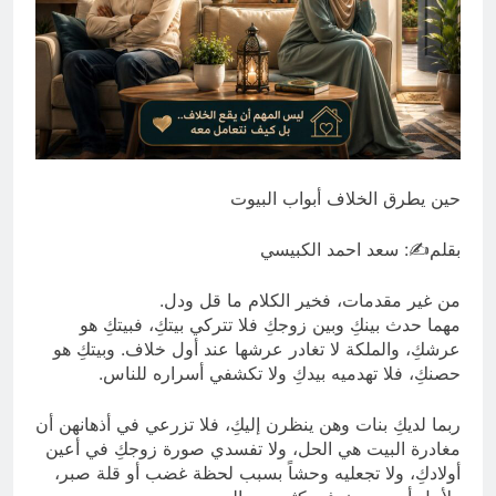
لماذا يخشى النظام الإيراني من
الشعب!
3 ساعات Ago
حين يطرق الخلاف أبواب البيوت
بقلم✍️: سعد احمد الكبيسي
من غير مقدمات، فخير الكلام ما قل ودل.
مهما حدث بينكِ وبين زوجكِ فلا تتركي بيتكِ، فبيتكِ هو
عرشكِ، والملكة لا تغادر عرشها عند أول خلاف. وبيتكِ هو
حصنكِ، فلا تهدميه بيدكِ ولا تكشفي أسراره للناس.
ربما لديكِ بنات وهن ينظرن إليكِ، فلا تزرعي في أذهانهن أن
مغادرة البيت هي الحل، ولا تفسدي صورة زوجكِ في أعين
أولادكِ، ولا تجعليه وحشاً بسبب لحظة غضب أو قلة صبر،