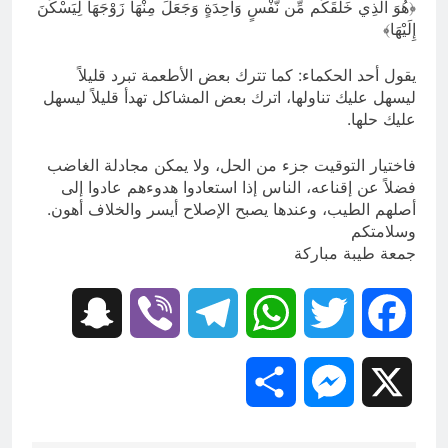
﴿هُوَ الَّذِي خَلَقَكُم مِّن نَّفْسٍ وَاحِدَةٍ وَجَعَلَ مِنْهَا زَوْجَهَا لِيَسْكُنَ
إِلَيْهَا﴾
يقول أحد الحكماء: كما تترك بعض الأطعمة تبرد قليلاً
ليسهل عليك تناولها، اترك بعض المشاكل تهدأ قليلاً ليسهل
عليك حلها.
فاختيار التوقيت جزء من الحل، ولا يمكن مجادلة الغاضب
فضلاً عن إقناعه، الناس إذا استعادوا هدوءهم عادوا إلى
أصلهم الطيب، وعندها يصبح الإصلاح أيسر والخلاف أهون.
وسلامتكم
جمعة طيبة مباركة
Snapchat
Viber
Telegram
WhatsApp
Twitter
Facebook
Share
Messenger
X