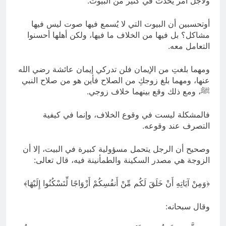
ولأجل أمر يحدث في كثير من البيوت.
أوتحسبين أن البيوت التي لا يُسمع فيها صوت ليس فيها
مشاكل؟ بل فيها من الخلاف ما فيها، ولكن أهلها أحسنوا
التعامل معه.
ومهما بلغتِ من الإيمان فلن تدركي إيمان عائشة رضي الله
عنها، ومهما بلغ زوجكِ من الصلاح فأين هو من صلاح النبي
ﷺ، ومع ذلك وقع بينهما خلاف زوجي.
فالمشكلة ليست في وقوع الخلاف، وإنما في كيفية
التصرف عند وقوعه.
وصحيح أن الرجل يتحمل مسؤولية كبيرة في البيت، إلا أن
الزوجة هي مصدر السكينة والطمأنينة فيه، قال تعالى:
﴿وَمِنْ آيَاتِهِ أَنْ خَلَقَ لَكُم مِّنْ أَنفُسِكُمْ أَزْوَاجًا لِّتَسْكُنُوا إِلَيْهَا﴾
وقال سبحانه: