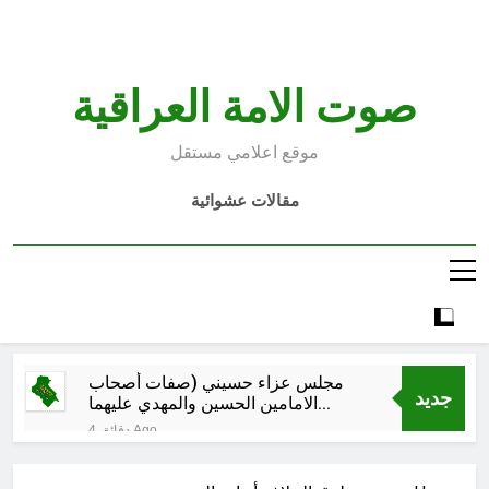
Ski
t
conten
صوت الامة العراقية
موقع اعلامي مستقل
مقالات عشوائية
مجلس عزاء حسيني (صفات أصحاب
جديد
الامامين الحسين والمهدي عليهما
السلام)
4 دقائق Ago
الكاتبان باقر الزبيدي ورياض سعد يحذران
من الجولاني (ح 3) (ولتأت طائفة أخرى لم