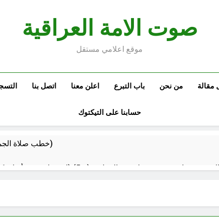
صوت الامة العراقية
موقع اعلامي مستقل
 مقالة
من نحن
باب التبرع
اعلن معنا
اتصل بنا
التسج
حسابنا على التيكتوك
خطب صلاة الجمعة (ح 26) (مفهوم أسماء الله الحسنى)
استقرار استلام الرواتب وسُلَّم ا
صيف العراق وبغداد… المعتدل بين السخري