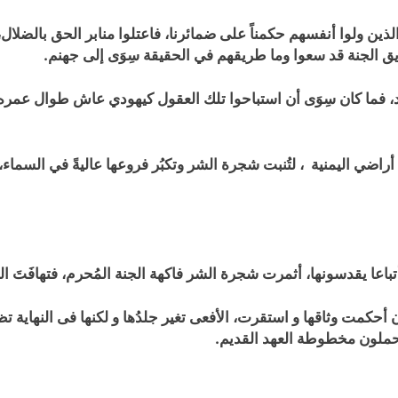
ن ولوا أنفسهم حكمناً على ضمائرنا، فاعتلوا منابر الحق بالضلال، و ز
 الجنة قد سعوا وما طريقهم في الحقيقة سِوَى إلى جهنم.
شد، فما كان سِوَى أن استباحوا تلك العقول كيهودي عاش طوال عمره
اضي اليمنية ، لتُنبت شجرة الشر وتكبُر فروعها عاليةً في السما
باعا يقدسونها، أثمرت شجرة الشر فاكهة الجنة المُحرم، فتهافَتَ
ون أحكمت وثاقها و استقرت، الأفعى تغير جلدُها و لكنها فى النهاي
يحملون مخطوطة العهد القديم.