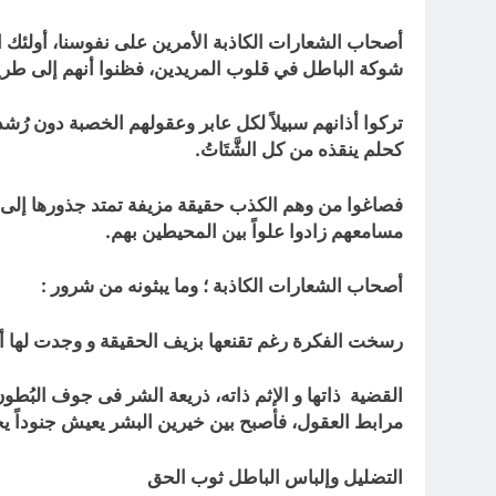
أصحاب الشعارات الكاذبة الأمرين على نفوسنا، أولئك الذي
شوكة الباطل في قلوب المريدين، فظنوا أنهم إلى طريق
تركوا أذانهم سبيلاً لكل عابر وعقولهم الخصبة دون رُ
كحلم ينقذه من كل الشَّتَاتُ.
فصاغوا من وهم الكذب حقيقة مزيفة تمتد جذورها إلى أر
مسامعهم زادوا علواً بين المحيطين بهم.
أصحاب الشعارات الكاذبة
؛
وما يبثونه من شرور
:
رسخت الفكرة رغم تقنعها بزيف الحقيقة و وجدت لها أت
القضية ذاتها و الإثم ذاته، ذريعة الشر فى جوف البُط
مرابط العقول، فأصبح بين خيرين البشر يعيش جنوداً 
التضليل وإلباس الباطل ثوب الحق