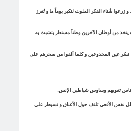
رعوا شُتاء الفكر الملوث لتكبر يوماً ما و تُغرز
 يتخذ من أوطان الآخرين وطناً مستعار يتشبث به
ء، تسُر عين المخدوعين و كلما ألقوا من سحرهم على
 الناس تغويهم وساوس شياطين الإنس.
ة تظل نفس الأفعى تلتف حول الأعناق و تسيطر على