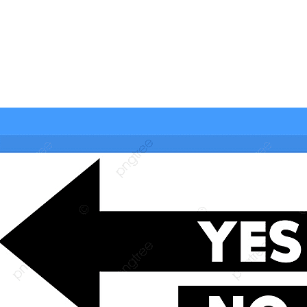
المخطط البياني لل
البرنامج الكيميائي الإيراني وحلبجة: الجدل حول ال
نيّة والسياسيّة للأتفاق الإطاري
قراءة تحليليّة في الأبع
3 ساعات Ago
قويدات مجلس قيادة ثورة الإطار التسخيتي, من اصحاب الكساء ا