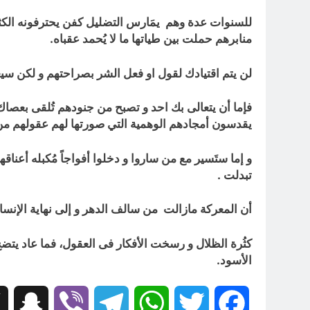
للسنوات عدة وهم يمَارس التضليل كفن يحترفونه الكث
منابرهم حملت بين طياتها ما لا يُحمد عقباه.
لن يتم اقتيادك لقول او فعل الشر بصراحتهم و لكن سيعطو
فإما أن يتعالى بك احد و تصبح من جنودهم تُلقى بعصا
يقدسون أمجادهم الوهمية التي صورتها لهم عقولهم من
و إما ستَسير مع من ساروا و دخلوا أفواجاً مُكبله أع
تبدلت .
أن المعركة مازالت من سالف الدهر و إلى نهاية الإنسا
كثُرة الظلال و رسخت الأفكار فى العقول، فما عاد يتضح 
الأسود.
hat
Viber
Telegram
WhatsApp
Twitter
Facebook