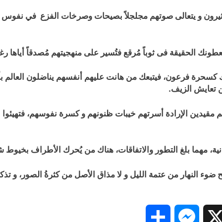
يرون و يتعالى صوتهم مجلجلاً بصيحات وصرخات الفزع في نفوس ال
نك الحقيقة فى ثوباً مُرقع فتُسير على منهجيتهم مُصدقاً أياها رغم 
ك كسحرة فرعون، فيتبعك من هانت عليهم أنفسهم يناضلون العالم بأ
 تعايش الزيف.
ناقهم مقيدين الإرادة أسرتهم خيبات ظنونهم و كسرة نفوسهم، فتهيئ
نية، مهما بلغ التطور والاتفاقات، هناك من يُحرك الأطراف بخيوط ش
ضوء النهار من عتمة الليل و لا مذاق الأصل من كثرةُ الصور، و تذكر
Share
Messenger
Snapc
X