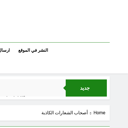
Ski
t
conten
النشر في الموقع
ارسال
جديد
الكاتبان باقر الزبيدي ورياض سعد يحذران من الجولاني (ح 5) (لو تغفلون عن أسلحتكم وأمتعتكم فيميلون عليكم ميلة واحدة)
Home
أصحاب الشعارات الكاذبة