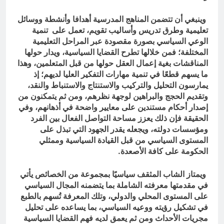
وينبغي أن تتضمن المناهج المدرسية أهدافا وأنشطة ووسائل
تعليمية وطرق تدريس وأساليب تقويم، تعمل على تنمية
الوعي السياسي بصورة مقصودة عبر المراحل التعليمية
المختلفة؛ فمن خلالها تطرح القضايا السياسية، ويدار حولها
المناقشات بغية إعمال العقل حولها من قبل المتعلمين، وهذا
ما يسهم قطعًا في تنمية مهارات التفكير العليا لديهم؛ إذ
يمارسون التحليل والتركيب والاستنتاج والاستنباط والنقد،
وتقديم الحجج والبراهين لوجهة نظرهم، ومن ثم يتمكنون من
إصدار أحكام مستندين على معايير واضحة في أذهانهم، وفي
الحقيقة فإن ذلك يعزز مساحة التواصل الفعال بين الفرد
ومؤسسات دولته، ويجعله يقدر الجهود التي تبذل على
المستوى السياسي من قبل القيادة السياسية وممثلي
الحكومة على كافة الأصعدة.
ويمتاز الشاب المثقف سياسيًا بمجموعة من الخصائص يأتي
في مقدمتها معرفته الشاملة بما يتضمنه المجال السياسي
على المستوى المحلي والدولي، وتلك المعرفة تُسهم بالطبع
في تشكيل رؤيته ووعيه السياسي، بما يساعده على تحليل
مجريات الأحداث ومن ثم يعمق لديه فهم القضايا السياسية