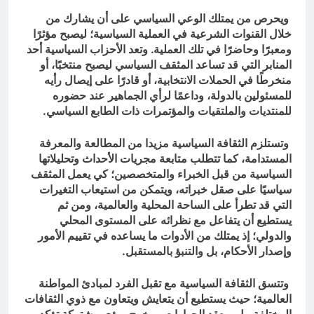
ويحرص من يمتلك الوعي السياسي على أن يشارك من
خلال القنوات الشرعية في العملية السياسية؛ ليصبح مؤثرًا
ومعبرًا وحاضرًا في تلك العملية. وتعد الأحزاب السياسية أحد
المنابر التي قد تساعد المثقف السياسي ليصبح منتخبًا، أو
منخرطًا في الحملات الانتخابية، أو قادرًا على إيصال رأيه
للمسئولين بالدولة، وداعمًا لرأي الجماهير عند حضوره
للمنتديات والملتقيات والمؤتمرات ذات الطابع السياسي.
وتستلزم الثقافة السياسية مزيدا من المطالعة والمعرفة
المستدامة، كما تتطلب متابعة مجريات الأحداث وتحليلاتها
السياسية من قبل الخبراء والمتخصصين؛ كي يعمل المثقف
سياسيًا على صقل خبراته، ويتمكن من استيعاب التغيرات
التي قد تطرأ على الساحة المحلية والعالمية، ومن ثم
يستطيع أن يتفاعل مع نظرائه على المستوى المحلي
والدولي؛ إذ يمتلك من الأدوات ما يساعده في تقييم الأمور
وإصدار الأحكام، بل والتنبؤ بالمستقبل.
وتتسق الثقافة السياسية مع تقبل الفرد لمبادئ المواطنة
العالمية؛ حيث يستطيع أن يتعايش ويتعاون مع ذوي الثقافات
المختلفة، بل ويعقد الحوارات، ويخرج برؤى مشتركة تؤكد