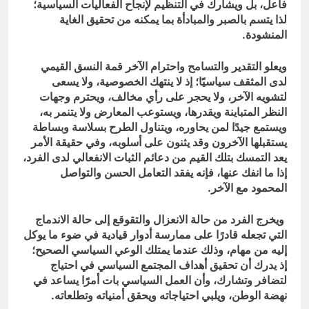
فاعل، بل ويشارك في التنظيم لإنجاح الفعاليات السياسية؛
لذا يتسم بالصبر والمبادأة بما يمكنه من تحقيق الغاية
المنشودة.
ويعلو التقدير والتسامح واحترام الآخر قمة النسق القيمي
لدى المثقف سياسيًا؛ إذ لا ينتهك الخصوصية، ولا يسعى
لتشويه الآخر، ولا يحجر على رأي مخالف، ويحترم وجهات
النظر المتباينة ويقدرها، ويستوعب المعارض ولا يتنمر به،
ويستمع جيدًا لمن يحاوره، ويتناول الطرح بسلاسة وبساطة
يستقبلها الآخرون وقد يثنون على أسلوبه، وفي حقيقة الأمر
يعد التمسك بتلك القيم من دعائم الثبات الانفعالي لدى الفرد،
إذا ما انفك عنها، فإنه يفقد التعامل الحسن والتواصل
المحمود مع الآخر.
ويخرج الفرد من حالة الانعزال والتقوقع إلى حالة الاندماج
التي تجعله قادرًا على ممارسة أدوار قيادية في ضوء ما يوكل
إليه من مهام، وذلك عندما يمتلك الوعي السياسي الصحيح؛
إذ يدرك أن تحقيق أهداف المجتمع السياسي في احتياج
لتضافر وتشارك، وأن العمل السياسي بات أمرًا يساعد في
نهضة الوطن، ويلبي احتياجاته ويحقق أمنياته وتطلعاته.