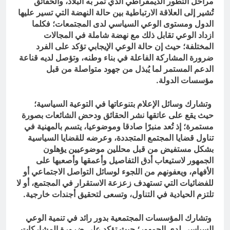
مراحل التطور الديمقراطي الذي تمر به البلاد، والحقائق
تُشير إلى العلاقة الارتباطية بين حالة النهضة التي تسير عليها
الدول ومستوى الوعي السياسي لدى المجتمعات؛ فكلما
ازداد الوعي تقابل ذلك مع نهضة شاملة في المجالات
المختلفة؛ حيث إن حالة الوعي الإيجابي تؤكد على الفرد
ضرورة المشاركة الفاعلة في بناء وطنه، وتؤصل لديه قناعة
الدعم المستمر لما يُبذل من جهود متواصلة من قبل
مؤسسات الدولة.
وتشارك وسائل الإعلام بتنوعاتها في التوعية السياسية؛
حيث يقع على عاتقها نشر الحقائق ودحض الشائعات بصورة
مستمرة؛ إذ تُعد منبرًا صادقا وموضوعيا، يتسم بالمهنية في
تناول قضايا المجتمع المتجددة، وعرضه للقضايا السياسية
بشكل مستفيض من قبل محللين موضوعيين يؤهلون
الجمهور لاستيعاب أدق التفاصيل وأعمقها وأصعبها على
الأفهام، ويعفونهم من اللجوء لوسائل التواصل الاجتماعي أو
للفضائيات التي تستهدف زعزعة الاستقرار في المجتمع، أو لا
تلتزم الحيادية في التناول، وتسعى لتحقيق أجندات خارجية.
وتشارك المؤسسات المجتمعية بدور رائد في تنمية الوعي
السياسي لدى الجمهور؛ حيث تؤكد على ضرورة المشاركات