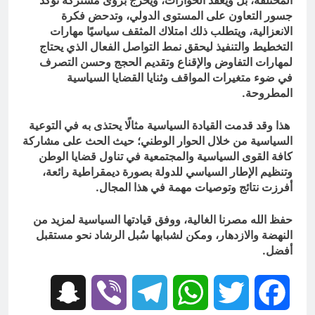
جسور التعاون على المستوى الدولي، وتدحض فكرة
الانعزالية، ويتطلب ذلك امتلاك المثقف سياسيًا مهارات
التخطيط والتنفيذ ليحقق نمط التواصل الفعال الذي يحتاج
لمهارات التفاوض والإقناع وتقديم الحجج وحسن التصرف
في ضوء متغيرات المواقف وثنايا القضايا السياسية
المطروحة.
هذا وقد قدمت القيادة السياسية مثالًا يحتذى به في التوعية
السياسية من خلال الحوار الوطني؛ حيث الحث على مشاركة
كافة القوى السياسية والمجتمعية في تناول قضايا الوطن
وتنظيم الإطار السياسي للدولة بصورة ديمقراطية رائعة،
أفرزت نتائج وتوصيات مهمة في هذا المجال.
حفظ الله مصرنا الغالية، ووفق قيادتها السياسية لمزيد من
النهضة والازدهار، ومكن لشبابها سُبل الرشاد نحو مستقبل
أفضل.
Snapchat
Viber
Telegram
WhatsApp
Twitter
Facebook