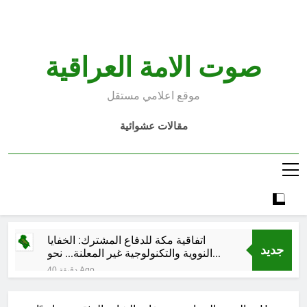
Ski
t
conten
صوت الامة العراقية
موقع اعلامي مستقل
مقالات عشوائية
اتفاقية مكة للدفاع المشترك: الخفايا
جديد
النووية والتكنولوجية غير المعلنة… نحو
هندسة ردع جديدة في الشرق الأوسط ؟
40 دقيقة Ago
خطب صلاة الجمعة (ح 26) (مفهوم
أسماء الله الحسنى)