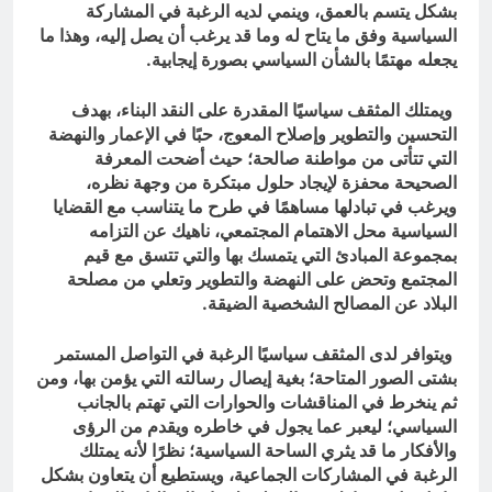
بشكل يتسم بالعمق، وينمي لديه الرغبة في المشاركة
السياسية وفق ما يتاح له وما قد يرغب أن يصل إليه، وهذا ما
يجعله مهتمًا بالشأن السياسي بصورة إيجابية.
ويمتلك المثقف سياسيًا المقدرة على النقد البناء، بهدف
التحسين والتطوير وإصلاح المعوج، حبًا في الإعمار والنهضة
التي تتأتى من مواطنة صالحة؛ حيث أضحت المعرفة
الصحيحة محفزة لإيجاد حلول مبتكرة من وجهة نظره،
ويرغب في تبادلها مساهمًا في طرح ما يتناسب مع القضايا
السياسية محل الاهتمام المجتمعي، ناهيك عن التزامه
بمجموعة المبادئ التي يتمسك بها والتي تتسق مع قيم
المجتمع وتحض على النهضة والتطوير وتعلي من مصلحة
البلاد عن المصالح الشخصية الضيقة.
ويتوافر لدى المثقف سياسيًا الرغبة في التواصل المستمر
بشتى الصور المتاحة؛ بغية إيصال رسالته التي يؤمن بها، ومن
ثم ينخرط في المناقشات والحوارات التي تهتم بالجانب
السياسي؛ ليعبر عما يجول في خاطره ويقدم من الرؤى
والأفكار ما قد يثري الساحة السياسية؛ نظرًا لأنه يمتلك
الرغبة في المشاركات الجماعية، ويستطيع أن يتعاون بشكل