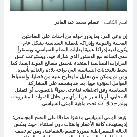
والسياسيّة للأتفاق الإطاري
5 ساعات Ago
قويدات مجلس قيادة ثورة الإطار
التسخيتي, من اصحاب الكساء الى
اسم الكاتب :
عصام محمد عبد القادر
المعصوبين الاثني عشر، حجج اللات
7 ساعات Ago
إن وعي الفرد بما يدور حوله من أحداث على الساحتين
المحلية والدولية وإدراكه للعملية السياسية بشكل عام-
يكون لديه إدراكا عميقا بغايات النظام السياسي، ويستقرأ
مدى اتساقه مع الدستور الذي شارك فيه، ويستوعب عمق
القرارات السياسية المتخذة لتحقيق مصالح الدولة العليا، كما
يحيط بالتحديات السياسية التي تواجه بلاده والعالم بأسره،
ومن ثم يتمكن من تحليل ما يطرح عليه من قضايا، واستنباط
العوامل المؤثرة فيها، بما قد يشجعه على المشاركة
السياسية وفق اتجاهاته قناعاته، سواءً بالتصويت أو التمثيل
الانتخابي، أو بالتعبير عن الرأي من خلال القنوات المشروعة،
ويندرج ذلك كله تحت ماهية الوعي السياسي.
وُيعد الوعي السياسي مؤشرًا صادقًا على النضج المجتمعي؛
إذ يستهدف كافة الأعمار والفئات دون استثناء؛ حيث يعكس
الحالة الديمقراطية بصورة تتسم بالشفافية، ومن ثم تصف