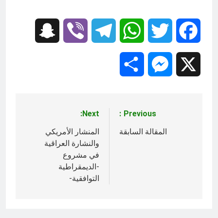
3 ساعات Ago
تجيك المنية
3 ساعات Ago
Snapchat
Viber
Telegram
WhatsApp
Twitter
Facebook
Share
Messenger
X
Next:
Previous:
تصفّح
المقالات
المقالة السابقة
المنشار الأمريكي
والنشارة العراقية
في مشروع
-الديمقراطية
التوافقية-