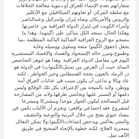
شعاراتهم بعدم الإنتماء للعراق أو دموية معالجة الخلافات
مع سلطة المركز، أو تعاونهم الميكافيلي مع الأنكليز
والروس والأمريكان وشاه إيران وإسرائيل وعبدالناصر
وأمراء الكويت في إبتزاز الدولة العراقية من خاصرتها.
وهكذا الحال، سنجد الكل يتباكى على (گيتوه)، وهذا ما
ينسجم مع الروح العراقية الشاكية الباكية المتظلمة ،بما
يجعل (حقوق الگيتو) متعة وسلوى ووسيلة وغاية
وطموح،وتبرر حالة الإستحواذ والفساد والإفساد المستشرية
اليوم في مفاصل الدولة العراقية. وهذا هو جوهر التحاصص
السائد حيث أن الغرض من تمثيل(الگيتوات) في الدولة هو
ذر الرماد بالعيون بحجة القسطاس وجبر الخواطر ، لكنه
عاد وبالا و تداعى أن يكون سبب في عذابات العراق أمة
ووطن. ولابد بالنتيجة من الإعتراف بكل تلك الوقائع وليس
دغمها أو التستر عليها وتحاشي طرقها،ولابد من المصارحة
قبل المصالحة ليكون الحوار موحدا ومشتركا ومشرعا
لمشروع عقد إجتماعي واقعي. ونجزم أن الآليات تكمن في
مضاد حيوي يضخ من خلال التربية والتوعية والتثقيف
والنشر يعاكس ويدحض إنتماءات(الگيتو)،ولا يمكن التفائل
بسحرية العلاج، لكنه خطوة بالإتجاه الصحيح في طريق
الألف ميل.