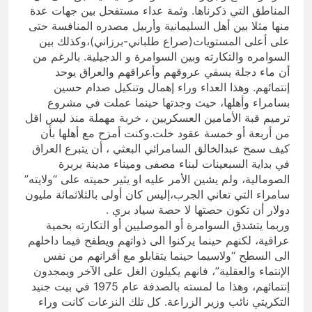
المناطق التي ذكرناها. وثمة عداء مستفحل بين جهات عدة
منها مثلا بين أهل السليمانية وأربيل مصدره المنافسة حتى
على أعلى المستويات(صراع طلباني-برزاني)،وكذلك بين
السوامره والتكارته وبين السوامرة و الدجيلية. بالرغم من
أن ماء دجلة يسقي عروقهم وأعراقهم والعراق يوحد
إنتمائهم. وهذا العداء وراء إهمال وتنكيل صدام حسين
بسامراء وأهلها، حيث وجدتها حينما عملت في مشروع
ترميم قبة الأمامين العسكريين ، خربة مهملة منذ ليس اقل
من أربعة أو خمسة عقود خلت.وكنت أمزح مع أهلها بأن
كيف سمح عبدالخالق السامرائي البعثي ، أن يتبرع العراق
في بداية السبعينات لبناء مصفى وميناء مدينة بربرة
الصومالية، ولم يشين الأمر عليه او يثير حميته على “ولايته”
سامراء التي تعاني الجرب،إليس كان أولى بالثلاثمائة مليون
دولار أن تكون حصتها لا حصة سياد بري .
وربما يتشدق السوامرة أو الموصليين أو التكارته بحمية
عراقية، لكنهم حينما يركنوا الى ذواتهم ويطفح فيما داخلهم
الى السطح “ولاسيما حينما يتقابلو مع أقرانهم من نفس
الإنتماء والعقلية”، فانهم يكيلون الغل على الآخر ويمجدون
إنتمائهم، وهذا ما لمسته بالصدفة عام 1975 في بيت جنيد
التكريتي نائب وزير الزراعة. كل تلك النزعات كانت وراء