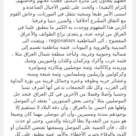
جعلهم يلجأون إلى مآثرة التكتم، جعلت غلاتهم وخاصتهم،
إلتزام (التقية) ، والحث على تلقين الأجيال الصاعدة.و
امسى الأمر طبعا وسجية تنتقل في المورثات، وعاش القوم
مع النفاق المشّرع أخلاقيا ، والمبرر دينيا وعرفيا.
أثارني هذا المفهوم ووجدت به الكثير ما ينطبق علينا في
العراق من اوجه عدة، و يتعدى نزاع الطوائف والأعراق
المفضوح ، الى المناطقية regionalism ، ويتفتت الى
المدينية والقروية و البيوتات. فثمة مناطقية تقسم إلى
شمالية وجنوبية وغربية. ولنأخذ منطقة شمال العراق مثلا ،
فثمة عرب وأكراد وتركمان وكلدان وآشوريين وشبك
ويزيديه وكاكائية، وثمة موصليين وتكارته وسوامره
وكركوليين وأربيليين وسليمانيين، وثمة شيعة وسنة،
وعشائر جربه وطوقه وعنزه وحمائل قريبة من بؤرة البداوة
إلى الغرب، وكل تلك التجمعات تدعي أنها أشرف نسبا
وحسبا وأصلا وفصلا من الآخرين في كل العراق. فنجد جل
الموصليين مثلا “وحتى بعض المتنورين ” يعتقد ان الموصل
واهلها هم أحسن ما بالعراق ، وأن دفة البلاد لا تستقيم إلا
بوجودهم سدنة ومسيرين ،وأن اي موصلي مهما كان وضيعا
هو منزه من النقد،ولا يطأ الرذيلة والدنس، وحتى لو حدث
ذلك ، فأن الحمية على الموصل وسمعتها تقتضي الكتمان أو
الذود والدفاع وتبرير الأخطاء. والأمر عينه ينطبق على كل