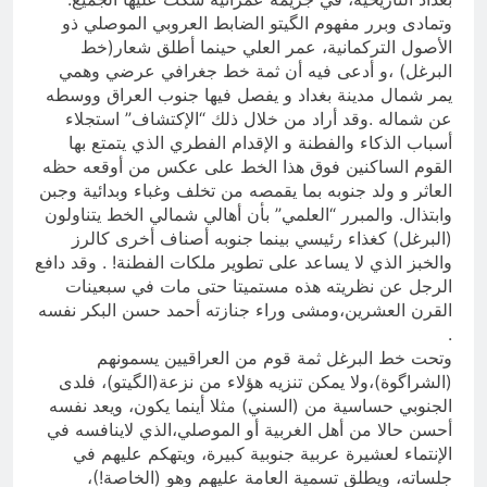
وتمادى وبرر مفهوم الگيتو الضابط العروبي الموصلي ذو
الأصول التركمانية، عمر العلي حينما أطلق شعار(خط
البرغل) ،و أدعى فيه أن ثمة خط جغرافي عرضي وهمي
يمر شمال مدينة بغداد و يفصل فيها جنوب العراق ووسطه
عن شماله .وقد أراد من خلال ذلك “الإكتشاف” استجلاء
أسباب الذكاء والفطنة و الإقدام الفطري الذي يتمتع بها
القوم الساكنين فوق هذا الخط على عكس من أوقعه حظه
العاثر و ولد جنوبه بما يقمصه من تخلف وغباء وبدائية وجبن
وابتذال. والمبرر “العلمي” بأن أهالي شمالي الخط يتناولون
(البرغل) كغذاء رئيسي بينما جنوبه أصناف أخرى كالرز
والخبز الذي لا يساعد على تطوير ملكات الفطنة! . وقد دافع
الرجل عن نظريته هذه مستميتا حتى مات في سبعينات
القرن العشرين،ومشى وراء جنازته أحمد حسن البكر نفسه
.
وتحت خط البرغل ثمة قوم من العراقيين يسمونهم
(الشراگوة)،ولا يمكن تنزيه هؤلاء من نزعة(الگيتو)، فلدى
الجنوبي حساسية من (السني) مثلا أينما يكون، ويعد نفسه
أحسن حالا من أهل الغربية أو الموصلي،الذي لاينافسه في
الإنتماء لعشيرة عربية جنوبية كبيرة، ويتهكم عليهم في
جلساته، ويطلق تسمية العامة عليهم وهو (الخاصة!)،