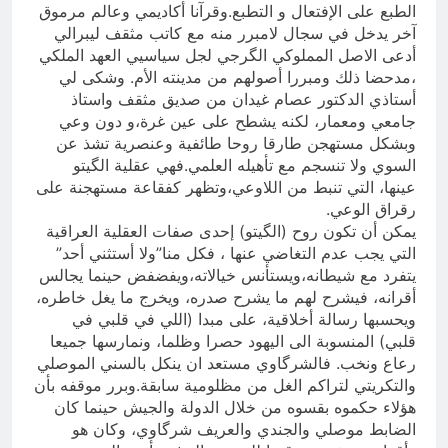
الطبع على الإفتعال و التطبع.وقرآنا أكاديمي وعالم مرموق
آخر يدخل في سجال لامبرر منه مع كاتب مثقف ليبرالي
أدعى الاصل المملوكي الگرجي لجل سياسيي العهد الملكي
،مدحضا ذلك ومبررا أصولهم من مدينته الأم. وشكى لي
أستاذي الدكتور عصام غيدان من صديق مثقف واستاذ
جامعي ومعمار، لكنه يشطح على عين غرة،و دون وعي
وبشكل مستهجن طارقا روحا طائفية وعنصرية تشذ عن
السوي ولا تنسجم مع تأهيله العلمي.فهي عقلية الگيتو
عينها، التي تنبط من اللاوعي،وتظهر كفقاعة مستهجنة على
رقراق الوعي.
يمكن أن تكون روح (الگيتو) إحدى صفات العقلية العراقية
التي يجب عدم التغاضي عنها ، فكل منا”ولا أستثني أحد”
يتفرد مع شيطانه،ويستأنس خيالاته،ويفضفض حينما يجالس
أقرانه، فيشرح لهم ما يشرح صدره، ويخرج ما يغل خاطره،
ويحسبها رسالة أخلاقية، على مبدا (اللي في قلبي في
قلبي) المنسوبة الى اليهود حصرا وظلما، ونمارسها جميعا
رعاع ونخب. فالشرگاوي مستعد ان ينكل بالسني الموصلي
والتكريتي لتراكم الغل من مظلومية سابقة.وبرر موقفه بأن
هؤلاء حكموه بقسوه من خلال الدولة والجيش حينما كان
الضابط موصلي والجندي والعريف شرگاوي، وكان هو