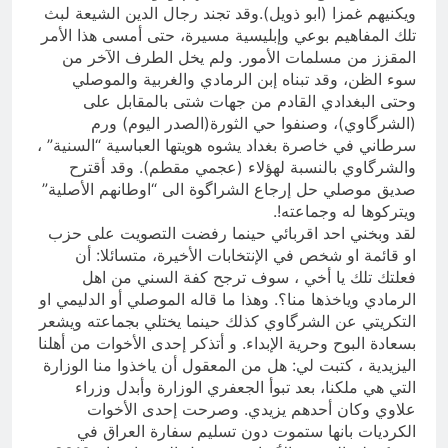
ويكنيهم غمزا (ابو ذويل).وقد تجند رجال الدين الشيعة لبث
تلك المفاهيم بوعي وإبليسية مسيرة، حتى أمسى هذا الأمر
المقزز من مسلمات الأمور. ولم يخل الطرف الآخر من
سوء الظن، وقد تبناه إبن الرمادي والغربية والموصلي
وحتى البغدادي القادم من جهات شتى بالمقابل على
(الشرگاوي)، وصنفوا حي الثورة(الصدر اليوم) ورم
سرطاني في خاصرة بغداد يشوه هويتها العباسية “السنية” ،
والشرگاوي بالنسبة لهؤلاء (عجمي مقطم). وقد أقترح
صديق موصلي حل إرجاع الشراگوة الى “اوطانهم الأصلية”
ويتركوها له وجماعته!.
لقد وبخني احد اقربائي حينما رفضت التصويت على حزب
او قائمة او شخص في الإنتخابات الأخيرة، متسائلا: أن
فعلتك تلك يا أخي ، سوف ترجح كفة السني من اهل
الرمادي وياخذها منا؟. وهذا ما قاله الموصلي أو الدليمي او
التكريتي عن الشرگاوي كذلك حينما يختلي بجماعته ويشعر
بسعادة البوح وحرية الإبداء. و أتذكر إحدى الأخوات من أهلنا
اليزيدية ، كتبت لي: هل من المعقول أن ياخذوا منا الوزارة
التي هي ملكنا، بعد تبوأ الجعفري الوزارة وأبدل وزراء
علاوي وكان أحدهم يزيدي. وصرحت إحدى الأخوات
الكرديات بانها ستموت دون تسليم سفارة العراق في