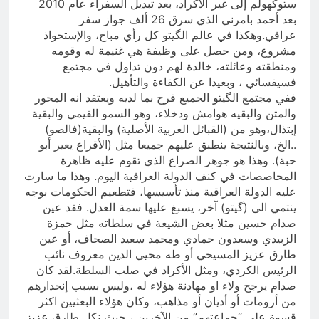
ستوكهولم إلى غير الأكراد، بعد تبديل السفراء عام 2010
بعد أحمد بامرني الذي سرق 26 ألف جواز سفر
عراقي.وهكذا في عالم الگيتو كل رأي مباح، والإستحواذ
مشروع، ومن حصل على وظيفة هي غنيمة له وقومه
ومنطقته وعائلته، خالدة لهم دون تداول في مجتمع
فسيفسائي ، وبعيدا عن الكفاءة والتأهيل.
ففي مجتمع الگيتو الجميع فرح بما لديه ويعتقد انه المحور
والمتن والبقيه هوامش ودخلاء، وهو السمو القيمي والبقية
إبتذال،وهو من (القبائل العربية الأصلية) والبقية(فالصو)
..الخ، وبالنتيجة ينطبق عليهم جميعا مثل (الأقراع يعير أبو
حبة). وهذا هو جوهر الصراع الذي تقوم عليه ظاهرة
المحاصصات في كنف الدولة العراقية اليوم. وهذا ما سارت
عليه الدولة العراقية منذ تأسيسها، فتطعيم الحكومات بوجه
ينتمي الى (گيتو) آخر، يسبغ عليها سمة العدل. فقد عين
صدام حسين مثلا بعض الشيعة في سلطاته مثل حمزة
الزبيدي وسعدون حمادي ومحمد سعيد الصحاف، أو عين
طارق عزيز المسيحي أو طه محيي الدين معروف نائب
الرئيس الكردي، ومثل الأكراد في صلب السلطة.لقد كان
صدام يرجح ولاء او مهادنة هؤلاء له ،وليس بسبب إنحدارهم
من أرومات أو أديان أو مذاهب، وكان هؤلاء البعثيين اكثر
قسوة على “جماعتهم” من الآخرين ، حيث نكل طارق عزيز