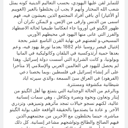
للتمايز لقن عليها اليهودي، بحسب التعاليم الدينية كونه يمثل
شعب الله المختار وأنهم لا يجب أن يختلطوا بالغير (الغوييم
أو الأغيار) أي باقي أفراد المجتمع الذين يعيشون فيه، فهم
اسمى من الدنس وارقى من الإنس. و لايمكن نكران أن
ظهور الگيتو في أوروبا جاء انعكاسا طبيعيا لحالة الاضطهاد
والفرز التي عانى منها اليهود في محيطهم الأوربي
المسيحي،و لفضتهم في نهاية القرن التاسع عشر بحجة
إغتيال قيصر روسيا عام 1882 بعدما تورط يهود فيه، وعم
بعدها حمية أرثذوكسية في البلقان وكاثوليكية في المانيا
وبولونيا، و كانت الشرارة التي أسست دولة إسرائيل. وهذا
لم يحصل لليهود في العالمين العربي والإسلامي إلا متأخرا
على أثر إنشاء إسرائيل في فلسطين ،وبما يخصنا دعي
(الفرهود) في العراق سئ السمعة ،والذي سيرته اياد
شيطانية مكشوفة ومستترة.
وبالرغم من الحالة الوجدانية التي يتمتع بها أهل الگيتو من
إيثار وتعاون ونخوة ونصرة وتكافل ، وهي سمات إنسانية
عالية، لكنهم نسجو خيالات تمجد مآثرهم وتميزهم، وتزدري
الآخر. و عادة ما يصتدموا بالحقيقة الواقعة خلف بوابة الگيتو
مباشرة، حينما يختلطون مع الآخرين من مجتمعهم،الذين
فيهم الصالح والطالح،وتواشجهم مشاعر إنسانية. كل ذلك