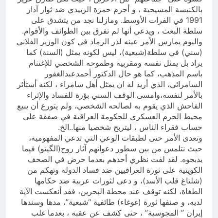
بالكنيسة المسيحية ، و أجرم حمزة الزبيدي ضد ثوار آذار
1991 في الفرات الأوسط. ومازلنا نجد من يتشدق على
سلطة البعث ، ويدعي أنها لم تفرق بين الطوائف والأقوام.
واليوم يمارس الأمر عينه لذر الرماد في كون الوزير الفلاني
(سني) في سلطة(شيعية)، ليس لكونه يمثل (السنة) كما
يراد بل يمثل نفسه ومقربية وطموحه الشخصي للإغتنام
باسم المذهب، كما هو حال الدكتور أحمدعبدالغفور
السامرائي، الذي أريد له ان يمثل أهل سامراء ، لكنه أستأثر
بالأمر لنفسه،وامسى الوقف السني بؤرة للفساد والإثراء
الفاحش الذي يقوم به لصالحه الشخصي، ولم يتورع أن يبيع
محيط الحرم العسكري للحكومة العراقية في صفقة على
حساب فقراء الناس ، ليتربح شخصيا منها..الخ.
وتعدى الأمر حتى لطبقات الوعي التي تدعي المفهومية،
حيث نتلمس من بين سطور دعواتهم آثار روح(الگيتو) فيما
يدبجوه. لقد لفت نظري أحدهم بعدما حرض في الصحف
الكويتية على ثورة العراقيين ضد فساد الدولة وتهكم من
(شلتاغ قلب الأسد)، و دعى لثورات عربية ضد حكامها
الطغاة، لكنه توقف عند محطة البحرين، فقد أنعكست الآية
لديه، و صنفها ثورة (غوغاء) طائفية “شيعية”، مدها وسندها
إيران ” المجوسية” ، حتى كشف عن عقبه ، بعدما غلب