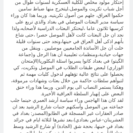
إحتكار مولود مخلص للكلية العسكرية لسنوات طوال من
أجل شباب تكريت والموصل،ليتخرج منها ضباط سامين
حكموا العراق، جلهم من أصول تكريتيه. وربما هذا كان وراء
سياسة مدير البعثات الموصلي في بغداد والذي تربع على
كرسيها ثلاثون عاما ،ليحتكر البعثات الدراسية لأصحابه،ولذا
نجد ان جل البعثات كانت لأهل الموصل حصرا ،حتى شاع
بأنهم اذكى أهل العراق في حينها،ونجد حتى سنوات قليلة
خلت أن جل الأساتذة الجامعيين موصليين . وينقل من
جهات حيادية،ومنظمات تعليمية أن هذا الرجل و(جماعة
الگيتو) في بغداد كانوا يسربوا اسئلة البكلوريا(الإمتحان
الوزاري) لبعض طبقات الطلاب في الموصل وتكريت، كي
يحصلوا على نتائج عالية تؤهلهم لدخول كليات مهمة ثم
لتبوأهم سلطات حاكمة من خلال بعثات وشهادات مرموقة،
وهكذا يستمر النصاب الى يوم الدين. وربما هذا وراء حنق
البعض على إنهيار السلطة العراقية الأخيرة.
لقد كان هذا الهاجس وراء سياسة أرشد العمري حينما جلب
جماعته من الموصل وأسكنهم جنبات شارع الرشيد بعد ان
صادر العقارات غير المسجلة في الطابو(المصدر: بغداد في
العشرينان-عباس بغدادي)،بعد نشرها لثلاثة ايام في جرائد
بغداد في حينها، بحجة شق (الجادة) أو شارع الرشيد وسط
بغداد التأريخية، في جريمة عمرانية سكت عليها الجميع.