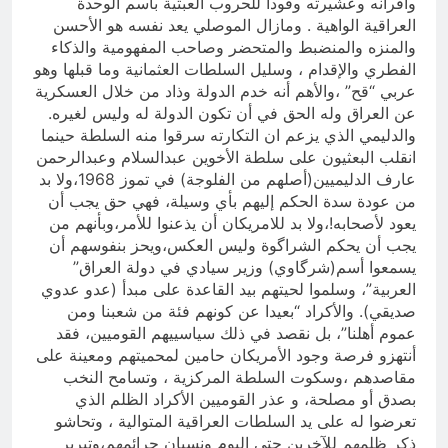
وأقرانه وعشيرته وقودا للحروب العبثية بأسم الوحدة
العراقية الواهية . ومازال الموصلي يعد نفسه هو الأحسن
والمنزه والمنضبط والمتحضر وصاحب المفهومية والذكاء
الفطري والإقدام ، وسليل السلطات العثمانية وما قبلها وهو
عربي “قح” ،والأهم أنه خدم الدولة وذاد من خلال العسكرية
عن العراق وله الحق في أن تكون الدولة له وليس لغيره.
والدليمي الذي يزعم ان التكارته سرقوا منه السلطة حينما
انقلب البعثيون على سلطة الأخوين عبدالسلام وعبدالرحمن
عارف الدليميين(أصلهم من الفلوجة) في تموز 1968،ولا بد
من عودة سدة الحكم إليهم بأي وسيلة، فهي حق يجب أن
يعود لأصحابه!،ولا بد للامريكان أن يذعنوا للأمر،وبأنهم من
يجب أن يحكم الشراگوة وليس العكس،ويحز بنفوسهم أن
يسمعوا أسم(شرگاوي) وزير سيادي في دولة العراق”
العربية”، وسلموا لحيتهم بيد القاعدة على مبدأ (عدو عدوي
صديقي). والأكراد “بعيدا عن كونهم فئة من شعبنا ومن
عموم أهلنا”، بل نقصد في ذلك سياسييهم القوميين، فقد
أنتهزو فرصة وجود الأمريكان حامين لمحميتهم ومعينة على
مقاصدهم ،وسكوت السلطة المركزية ، وتسامح النخب
بصدق أو مصلحة، و عذر القوميين الأكراد الظلم الذي
تعرضوا له على يد السلطات العراقية المتوالية ، وتحاشو
ذكر ظلمهم للآخرين حتى اليوم ونسيان جرائمهم،وتبرير