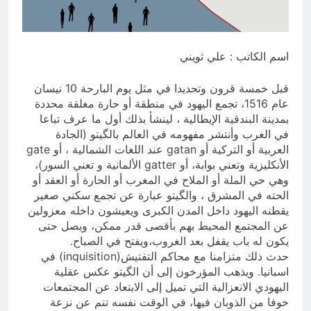
“اتفاقية مكة” شرطي الناتو الخليجي
النووي الجديد لتحجيم دور إيران وفصائلها
13 ساعة Ago
الولائية وحتى إسرائيل؟
اشهر لوحة عالمية للموت / راي
الفلسفة التجريدية للانسان
اسم الكاتب : علي ثويني
13 ساعة Ago
قبل خمسة قرون وتحديدا في مثل يوم البارحة 10 نيسان
عام 1516، تجمع اليهود في منطقة أو حارة مغلقة محددة
بمدينة البندقية الإيطالية ، لينشأ بذلك أول ما عرف تباعا
في الغرب وأنتشر مفهومه في العالم بالگيتو (الجادة
العربية أو التركية أو gatan عند اللغات الشمالية ، أو gate
الأنكليزية وتعني بوابة، أو gatter الألمانية و تعني السور)،
وهي حي الملة أو الملاح في المغرب أو الحارة أو العقد أو
الحته في المشرق ، والگيتو عبارة عن تجمع سكني صغير
يقطنه اليهود داخل المدن الكبرى ويعيشون داخله معزولين
عن المجتمع المحيط بهم بأقصى قدر ممكن، ويصل حتى
يكون له باب يقفل بعد الغروب،ويفتح في الصباح.
حدث ذلك متزامنا مع محاكم التفتيش(inquisition) في
اسبانيا. ويذهب المؤرخون إلى أن الگيتو عكس عقلية
اليهودي الانعزالية التي تميل إلى الابتعاد عن المجتمعات
خوفا من الذوبان فيها، في الوقت نفسه تنم عن نزعة