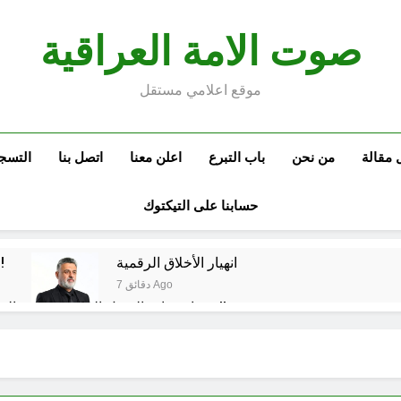
صوت الامة العراقية
موقع اعلامي مستقل
 مقالة
من نحن
باب التبرع
اعلن معنا
اتصل بنا
التسج
حسابنا على التيكتوك
انهيار الأخلاق الرقمية
لماذا يخشى النظام الإيراني من الشعب!
7 دقائق Ago
سيناريوهات الفشل الحكومي .. بيع القصور وراتب كل 40 يوما وطباعة العملة !!
خمسون عاما طفلا حين القاك
من ور
9 ساعات Ago
مسند الامام الرضا عليه السلام و القرآن الكريم (ح 3)