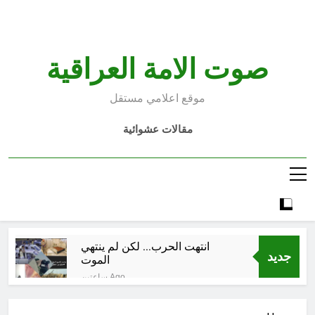
Ski
t
conten
صوت الامة العراقية
موقع اعلامي مستقل
مقالات عشوائية
انتهت الحرب… لكن لم ينتهي
جديد
الموت
ساعتين Ago
إقليم كردستان إلى أين؟ الطريق إلى
سقوط الحكومات… يبدأ من خلف أبوابها