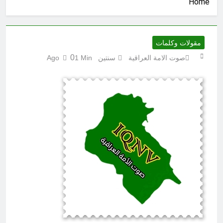
Home
المغلقة
7 ساعات Ago
كتابات رد عن لماذا أخذ الحسين معه
النساء والأطفال الى كربلاء؟ (ح 5)
7 ساعات Ago
مقولات وكلمات
احياء ليلة الجمعة (نعمة بالكسر والفتح،
0
صوت الامة العراقية
سنتين Ago
1 Min
نعمة ونعمت، نعمة ونعيم)
7 ساعات Ago
الجرح النرجسي وتضخم الذات
التعويضي
8 ساعات Ago
مشروع إنساني .. بدأ بكرتونة أدوية
مجانية وانتهى بـ”صيدليات”خيرية !
8 ساعات Ago
اتفاق مكة.. لحظة إعادة تشكيل
للتوازنات الإقليمية
10 ساعات Ago
من حلف بغداد إلى الحلف السعودي
التركي الباكستاني- وفوائد انضمام
العراق له!
13 ساعة Ago
شعراء العراق الذين بقيت قبورهم في