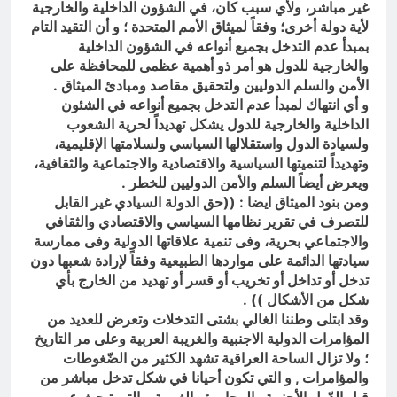
غير مباشر، ولأي سبب كان، في الشؤون الداخلية والخارجية
انتهت الحرب… لكن لم ينتهي
لأية دولة أخرى؛ وفقاً لميثاق الأمم المتحدة ؛ و أن التقيد التام
الموت
بمبدأ عدم التدخل بجميع أنواعه في الشؤون الداخلية
18 ساعة Ago
والخارجية للدول هو أمر ذو أهمية عظمى للمحافظة على
الأمن والسلم الدوليين ولتحقيق مقاصد ومبادئ الميثاق .
و أي انتهاك لمبدأ عدم التدخل بجميع أنواعه في الشئون
الداخلية والخارجية للدول يشكل تهديداً لحرية الشعوب
ولسيادة الدول واستقلالها السياسي ولسلامتها الإقليمية،
وتهديداً لتنميتها السياسية والاقتصادية والاجتماعية والثقافية،
ويعرض أيضاً السلم والأمن الدوليين للخطر .
ومن بنود الميثاق ايضا : ((حق الدولة السيادي غير القابل
للتصرف في تقرير نظامها السياسي والاقتصادي والثقافي
والاجتماعي بحرية، وفى تنمية علاقاتها الدولية وفى ممارسة
سيادتها الدائمة على مواردها الطبيعية وفقاً لإرادة شعبها دون
تدخل أو تداخل أو تخريب أو قسر أو تهديد من الخارج بأي
شكل من الأشكال )) .
وقد ابتلى وطننا الغالي بشتى التدخلات وتعرض للعديد من
المؤامرات الدولية الاجنبية والغريبة العربية وعلى مر التاريخ
؛ ولا تزال الساحة العراقية تشهد الكثير من الضّغوطات
والمؤامرات , و التي تكون أحيانا في شكل تدخل مباشر من