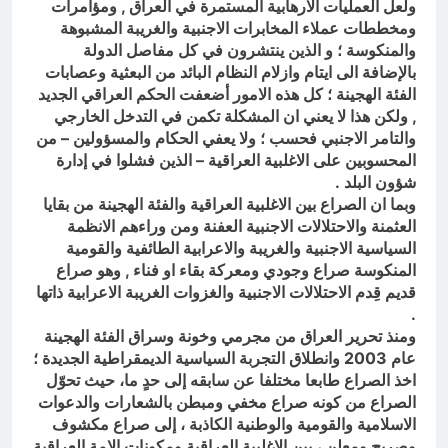
ولعل العمليات الارهابية المستمرة في العراق , ومؤامرات
ومخططات عملاء المخابرات الاجنبية والغريبة المشبوهة
والمنكوسة ؛ و الذين ينتشرون في كل مفاصل الدولة
بالإضافة الى ايتام وازلام النظام البائد من البعثية وعصابات
الفئة الهجينة ؛ كل هذه الامور أضعفت الحكم العراقي الجديد
, ولكن هذا لا يعني ان المشكلة تكمن في التدخل الخارجي
والتامر الاجنبي فحسب ؛ ولا يعفي الحكام والمسؤولين – من
المحسوبين على الاغلبية العراقية – الذين فشلوا في إدارة
شؤون البلد .
وبما ان الصراع بين الاغلبية العراقية والفئة الهجينة من بقايا
العثمنة والاحتلالات الاجنبية العفنة ومن وراءهم الانظمة
السياسية الاجنبية والغريبة والاعرابية الطائفية والقومية
المنكوسة صراع وجودي ومعركة بقاء او فناء , وهو صراع
قديم قِدم الاحتلالات الاجنبية والغزوات الغريبة الاعرابية ذاتها
.
ومنذ تحرير العراق من مجرمي وخونة وسراق الفئة الهجينة
عام 2003 وانطلاق التجربة السياسية الديمقراطية الجديدة ؛
اخذ الصراع طابعا مختلفا عن سابقه إلى حدٍ ما، حيث تحوّل
الصراع من كونه صراع مخفي ومبطن بالشعارات والدعوات
الاسلامية والقومية والوطنية الكاذبة ، إلى صراع مكشوف
وصريح ومعلن ، بين الاغلبية العراقية ومكونات الامة العراقية