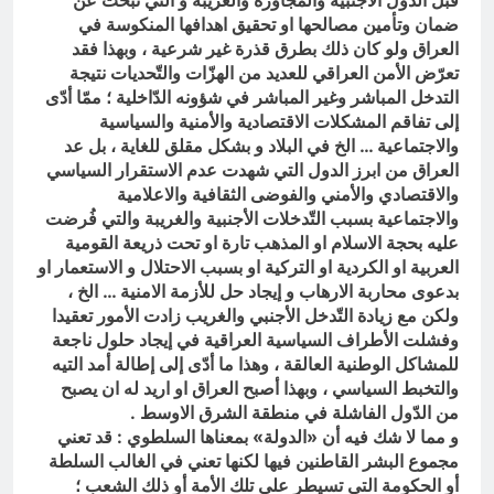
قبل الدّول الأجنبية والمجاورة والغريبة و التي تبحث عن
ضمان وتأمين مصالحها او تحقيق اهدافها المنكوسة في
العراق ولو كان ذلك بطرق قذرة غير شرعية ، وبهذا فقد
تعرّض الأمن العراقي للعديد من الهزّات والتّحديات نتيجة
التدخل المباشر وغير المباشر في شؤونه الدّاخلية ؛ ممّا أدّى
إلى تفاقم المشكلات الاقتصادية والأمنية والسياسية
والاجتماعية … الخ في البلاد و بشكل مقلق للغاية ، بل عد
العراق من ابرز الدول التي شهدت عدم الاستقرار السياسي
والاقتصادي والأمني والفوضى الثقافية والاعلامية
والاجتماعية بسبب التّدخلات الأجنبية والغريبة والتي فُرضت
عليه بحجة الاسلام او المذهب تارة او تحت ذريعة القومية
العربية او الكردية او التركية او بسبب الاحتلال و الاستعمار او
بدعوى محاربة الارهاب و إيجاد حل للأزمة الامنية … الخ ،
ولكن مع زيادة التّدخل الأجنبي والغريب زادت الأمور تعقيدا
وفشلت الأطراف السياسية العراقية في إيجاد حلول ناجعة
للمشاكل الوطنية العالقة ، وهذا ما أدّى إلى إطالة أمد التيه
والتخبط السياسي ، وبهذا أصبح العراق او اريد له ان يصبح
من الدّول الفاشلة في منطقة الشرق الاوسط .
و مما لا شك فيه أن «الدولة» بمعناها السلطوي : قد تعني
مجموع البشر القاطنين فيها لكنها تعني في الغالب السلطة
أو الحكومة التي تسيطر على تلك الأمة أو ذلك الشعب ؛