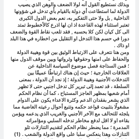
وبذلك نستطيع القول أنه لولا الضعف والوهن الذي يصيب
الدولة لما استطاعت أي دولة بالقيام بأي تدخل في شؤونها
الداخلية , بل ولا حتى التفكير به، نعم بعض الدول الكبرى
تعتبر استثناء لهذه القاعدة اذ ان لها اذرع كالأخطبوط تمتد
الى كل كيان لكن كلا بحسبه , فقد تلعب نقاط القوة والضعف
دورا في حسم هذا التدخل او التقليل من اخطاره في هذا البلد
او ذاك .
ومن هنا نتعرف على الارتباط الوثيق بين قوة وهيبة الدولة
والحفاظ على امنها وحقوقها وثرواتها وبين موقف الدول منها
؛ فمن السذاجة فصل موضوع السياسة الداخلية عن
العلاقات الخارجية ؛ حيث إن هناك ارتباطًا عميقًا بين
التدخلات الأجنبية وهيبة الدولة ؛ إذ نجد أن الدولة ، بمعنى
السلطة ، قد تعمد إلى تبرير كل تدخل اجنبي حتى لا تظهر
أمام شعبها بمظهر العاجز المستباح ، كما أن نظام الحكم
الذي يشعر بفقدان الدعم وكثرة الاعداء يكون على الدوام
مشغولًا بتثبيت قواعد حكمه وتتبع أحوال رعيته الغاضبة مما
يلجئه للتحالف مع الآخر الأجنبي والغريب الذي يدعمه ويؤمن
بقاءه او لا اقل لدفع مخاطر تدخله السلبي ومؤامراته
المدمرة ؛ مما يضطر نظام الحكم لتقديم التنازلات تلو
التنازلات وهذا ينعكس سلبا على واقع الدولة والشعب . (1)