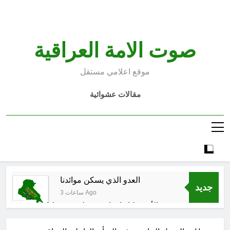
Ski
t
conten
صوت الامة العراقية
موقع اعلامي مستقل
مقالات عشوائية
العدو الذي يسكن موائدنا
جديد
3 ساعات Ago
بالأمس كانوا يراهنون على سقوطنا
واليوم يشهدون صمودنا
4 ساعات Ago