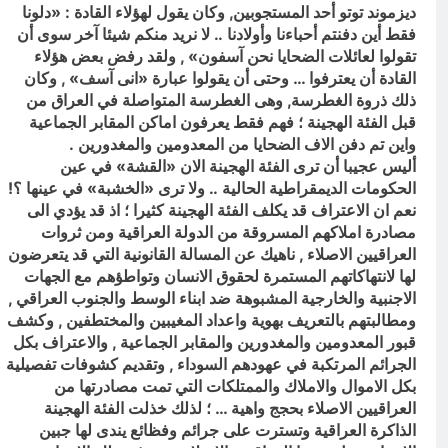
ديزموند توتو أحد المستجوبين, وكان يقول لهؤلاء القادة : «دلونا
فقط أين دفنتم أحباءنا وأولادنا .. لا نريد منكم شيئا آخر سوى أن
تقولوا لعائلات الضحايا نحن آسفون» , ولقد رفض بعض هؤلاء
القادة أن يعترفوا … وحتى أن يقولوا عبارة «انى آسف» , وكان
ذلك ذروة الغطرسة, وهى الغطرسة المتواصلة في العراق من
قبل الفئة الهجينة ؛ فهم فقط يعرفون اماكن المقابر الجماعية
واين تم دفن الاف الضحايا من المعدومين والمغدورين .
أليس عجيبا أن ترى الفئة الهجينة الان «القشة» في عين
الحكومات الديمقراطية الحالية .. ولا ترى «الخشبة» في عينها ؟!
نعم ان الاعتراف قد يكلف الفئة الهجينة كثيرا ؛ اذ قد يؤدي الى
مصادرة املاكهم المسروقة من الدولة العراقية ومن ثروات
العراقيين الاصلاء , ناهيك عن المسالة القانونية التي قد يتعرضون
لها لانتهاكاتهم المستمرة لحقوق الانسان وتواطؤهم مع الجهات
الاجنبية والخارجية المشبوهة ضد ابناء الوسط والجنوب العراقي ,
ومطالبتهم بالتعريف بهوية واعداد المغيبين والمختطفين , وكشف
قبور المعدومين والمغدورين والمقابر الجماعية , والاعتراف بكل
الجرائم المرتكبة في عهودهم السوداء , وتقديم كشوفات تفصيلية
بكل الاموال والاملاك والممتلكات التي تمت مصادرتها من
العراقيين الاصلاء بحجج واهية … ؛ لذلك خذلت الفئة الهجينة
الذاكرة العراقية وتسترت على جرائم وفظائع يندى لها جبين