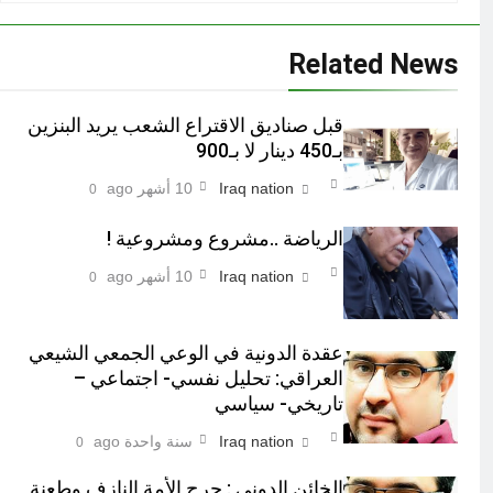
Related News
قبل صناديق الاقتراع الشعب يريد البنزين
بـ450 دينار لا بـ900
Iraq nation
10 أشهر ago
0
الرياضة ..مشروع ومشروعية !
Iraq nation
10 أشهر ago
0
عقدة الدونية في الوعي الجمعي الشيعي
العراقي: تحليل نفسي- اجتماعي –
تاريخي- سياسي
Iraq nation
سنة واحدة ago
0
الخائن الدوني : جرح الأمة النازف وطعنة