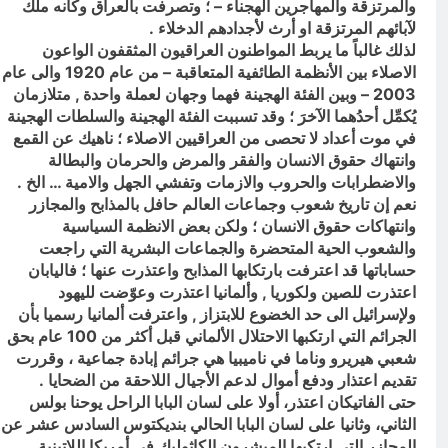
والمرتزقة والمهاجرين الهجناء – ؛ وتصرفت بالعراق وكأنه ملك
لآبائهم المرتزقة او أرث لأجدادهم الدخلاء .
لذلك غالباً ما يربط المواطنون العراقيون المثقفون الواعون
الاصلاء بين الأنظمة الطائفية المتعاقبة – من عام 1920 والى عام
2003 – وبين الفئة الهجينة فهما وجهان لعملة واحدة , متلازمان
يُكمِّل أحدُهما الآخرَ ؛ وقد تسببت الفئة الهجينة والسلطات الهجينة
في موت أعداد لا تحصى من العراقيين الاصلاء ؛ ناهيك عن القمع
وانتهاك حقوق الانسان والفقر والمرض والحرمان والبطالة
والاضطرابات والحروب والازمات وتفشي الجهل والامية … الخ .
نعم إن تاريخ شعوب وجماعات العالم حافل بالمذابح والمجازر
وانتهاكات حقوق الانسان ؛ ولكن بعض الانظمة السياسية
والشعوب الحية المتحضرة والجماعات البشرية التي راجعت
حساباتها قد اعترفت بارتكابها المذابح واعتذرت عنها ؛ فاليابان
اعتذرت للصين ولكوريا , وألمانيا اعتذرت وعوّضت لليهود
ولإسرائيل الى حد الخضوع للابتزاز , واعترفت ألمانيا رسميا بأن
الجرائم التي ارتكبها الاحتلال الألماني قبل أكثر من 100 عام بحق
شعبي هيريرو وناما في ناميبيا هي جرائم إبادة جماعية ، وقررت
تقديم اعتذار ودفع أموال لدعم الأجيال اللاحقة من الضحايا .
حتى الفاتيكان اعتذر، أولا على لسان البابا الراحل يوحنا بولس
الثاني، وثانيا على لسان البابا الحالي بنديكتوس السادس عشر عن
المجازر التي ارتكبها المبشرون الكاثوليك في أمريكا اللاتينية