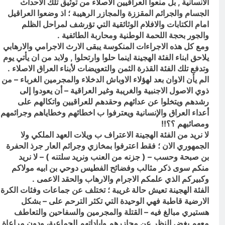
الانسانية , بل منعوا العراقيين الاصلاء من توثيق تلك الاحداث
الجسام والجرائم المقززة والمجازر الرهيبة ؛ اذ وضعوا العراقيل
امام الكتابات والافلام الوثائقية التي تؤرشف لمراحل الظلم
والجور بحجة اللحمة الوطنية ومحاربة الطائفية .
ومع كل هذه الاجراءات المنكوسة يبقى الارث الاجرامي والارهابي
يلاحق ابناء الفئة الهجينة اينما حلوا وارتحلوا , ولابد من ان يأتي يوم
وتدفع تلك الفئة القذرة الثمن والتعويضات لأبناء العراق الاصلاء .
الم يأن الاوان بعد لهؤلاء الاوباش الدخلاء والمجرمين الغرباء – من
ذوي الاصول الاجنبية والغريبة وغير العراقية – أن يعودوا إلى
رشدهم ويتخلوا عن عدائهم وحقدهم للعراقيين واتكالهم على
أعداء العراق والإنسانية ويعترفوا ب اخطائهم وخطاياهم وجرائمهم
ومصائبهم ؟؟!!
لا نريد من الفئة الهجينة الاعتراف ب ويلات العهد الملكي ولا
الجمهوري الان ؛ فقط اعترفوا بمخازي وجرائم العار جرذ الحفرة
بن صبحة وحسب – ( جزنه من العنب ونريد سلتنه ) – لا نريد
منكم سوى ذكر مثالب وفضائح الفطيس دوحي بن ابيه مولاكم
وكبيركم الذي علمكم الاجرام والارهاب والحقد الاعمى .
الفئة الهجينة تعيش حالة غريبة ؛ تختلف عن جماعات وفئات الكرة
الارضية قاطبة فهي الوحيدة التي تكثر الترحم على – بشكل
هستيري مبالغ فيه – القتلة والمجرمين والسفاحين والتعاطف
معهم بغض النظر عن مجازرهم وإباداتهم الجماعية، ودون مراعاة