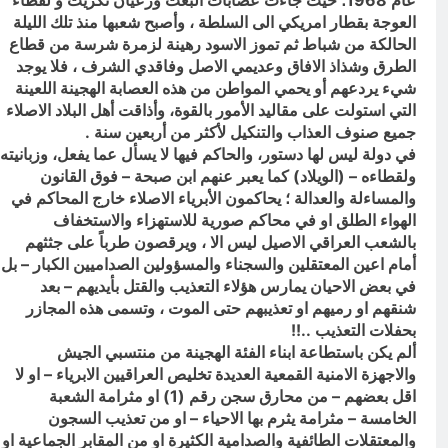
عام 1968؛ حيث جاءت عصابات البعث ورعيان تكريت و لقطاء
4 ساعات Ago
العوجة بقطار امريكي الى السلطة ، وأصبح شعبها منذ تلك الليلة
تفكيك شلل الطاقة: الاقتصاد السياسي
الحالكة من شباط ثم تموز الاسود رهينة لزمرة شرسة من قطاع
لأزمة الكهرباء في العراق
الطرق وشذاذ الافاق وعديمي الاصل وفاقدي الشرف ، فلا يوجد
6 ساعات Ago
شيء يردعهم أو يحمي المواطن من هذه العصابة الهجينة اللعينة
التي استولت على مقاليد الأمور بالقوة، وأذاقت أهل البلاد الاصلاء
جميع صنوف العذاب والتنكيل لأكثر من أربعين سنة .
في دولة ليس لها دستور، والحاكم فيها لا يسأل عما يفعل، وزبانيته
ولقطاءه – (الويلاد) كما يعبر عنهم ابن صبحة – فوق القانون
والمساءلة والعدالة ؛ يحاكمون الأبرياء الاصلاء خارج المحاكم في
الهواء الطلق او في محاكم صورية للاستهزاء والاستخفاف
بالشعب العراقي الاصيل ليس الا ، ويرقصون طرباً على جثثهم
أمام اعين المعتقلين والسجناء والمسؤولين الصداميين الكبار – بل
في بعض الاحيان يمارس هؤلاء التعذيب والقتل بأيديهم – بعد
شنقهم او رميهم او تعذيبهم حتى الموت ، وتسمى هذه المجازر
بحفلات التعذيب ..!!
ألم يكن باستطاعة ابناء الفئة الهجينة من منتسبي الجيش
والاجهزة الامنية القمعية العديدة تخليص العراقيين الابرياء – او لا
اقل بعضهم – من محارق سجن رقم (1) او مثرامة الشعبة
الخامسة – مثرامة يثرم بها الاحياء – او من تعذيب السجون
والمعتقلات الطائفية والصدامية الكثيرة او من المقابر الجماعية او