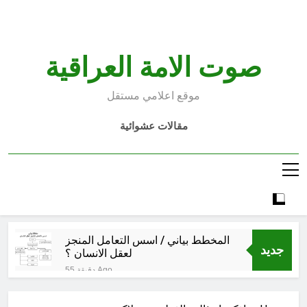
S
cont
صوت الامة العراقية
موقع اعلامي مستقل
مقالات عشوائية
المخطط بياني / اسس التعامل المنجز
جديد
لعقل الانسان ؟
55 دقيقة Ago
عْاشُورْاءُالسَّنَةُ الثَّالِثةَ عشَرَة(٢٢)
[إِنتفاضةُ صفَر…تمرُّدٌ حُسَينيٌّ][ب]