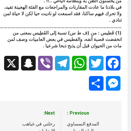
من يحسنون الظن به وبنظامه الباغي ..!! .
في بلادنا ما عادت المقارنات والمراجعات مع الفئة الهجينة تفيد،
ولا تحرك فيهم ساكنا، فقد اسمعت لو ناديت حيا لكن لا حياة لمن
تنادي .
……………………………………………………………………………………
(1) فَطيس : من (ف ط س) نسبة إلى الفَطِيس بمعنى من
انخفضت قصبة أنفه، والفطيس في بعض العاميات وصف لمن
مات من الحيوان قبل أن يذبح ذبحا شرعيا .
Snapchat
X
Viber
Telegram
WhatsApp
Twitter
Facebook
Share
Messenger
Next:
Previous:
تصفّح
المقالات
المدفع النمساوي
رحلتي في غياهب
والهلع الصدامي
الإيجارات