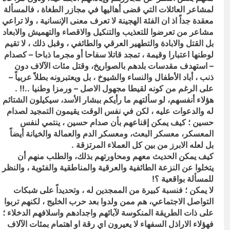
لمشاعر العائلات التي قضى أهاليها في مجازر الطغاة ، فالمسألة
معقدة جداً اذ ان الفئة الهجينة لا تعرف معنى الإنسانية ، ولا تراعي
مشاعر من تعرضوا للتعذيب والتنكيل والاقصاء والتهميش والابعاد
بل القتل والابادة والتطهير العرقي والطائفي ، وقبل ذلك ، لا تقيم
لوطنها اعتبارا وقيمة ، تمجد قاتلا سفاحا أو مجرما ذباحا – كصدام
– استهدف مقدسات بلدهم بالصواريخ، وقتل مئات الآلاف دون
ذنب ، أباد الأطفال والنساء والشيوخ ، بل ويعتبرونه بطلاً عربياً –
على الرغم من كونه لقيطا مجهول الاصل – ورمزا وطنيا ..!! .
هؤلاء أنفسهم، لو سألتهم ما رأيكم ببشار الأسد، سيكيلون الشتائم
له والدعوات عليه ، لكن في نفس الوقت يقيمون التمجيد لصدام
حسين ؛ كيف يمكن إقناعهم بأن صدام حسين ، ينتمي لنفس
المعسكر، معسكر البعث، ومعسكر الدم والعمالة والخيانة أيضاً
بل لعله الابرز من بين كل العملاء المرتزقة .
كيف يمكن الحديث معهم ومحاورتهم بذلك، والطلب منهم أن
يتخلوا عن النزعة الطائفية والعرقية والمناطقية والفئوية ، والنظر
للمسألة بواقعية ؟!
لا يمكن ؛ فنسبة كبيرة من الممجدين له ، وتحديداً على شبكات
التواصل الاجتماعي، هم ممن ولدوا بعد حرب الخليج ، لكنهم تربوا
على ذات الطريقة المنكوسة لآبائهم واجدادهم واسلافهم الدخلاء ؛
فهؤلاء الاراذل السفهاء لا يعيرون اي رقة او اهتمام بمئات الآلاف