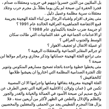
بل الملايين من الذين خسروا ذويهم في حروب ومعتقلات صدام ،
فجرذ الحفرة ابن صبحة لم يكن يوما بطلاً، بل مجرم حرب وجلاد
معتقلات سرية مظلمة وعميل ذليل .
متى يعترف اقزام واشباه الرجال من ابناء الفئة الهجينة بجريمة
قمع الانتفاضة الجماهيرية العراقية الخالدة عام 1991 ؟
او جريمة ضرب حلبجة بالكيماوي عام 1988 ؟
او الاعدامات الجماعية في عقد الثمانينات التي طالت سكان
الوسط والجنوب العراقي ؟
او عميلة الانفال او تجفيف الاهوار ؟
او جرائم المقابر الجماعية والمعتقلات الرهيبة ؟
متى تراجع الفئة الهجينة حساباتها وتذكر مخازي وجرائم مولاها ابن
صبحة ؟
متى يخطوا خطوة واحدة باتجاه تصحيح مسارهم المنكوس وتنوير
تلك الفترة الصدامية المظلمة التي اختاروا ان يعيشوا ظلامها
كالخفافيش ؟
الفئة الهجينة معروفة بنفاقها وصلفها واجرامها الا ان المصيبة
تكمن في ( غمان وثولان ) الاغلبية العراقية التي تغض الطرف عن
تاريخ صديم ابن صبحة الأسود في العمالة والخيانة والغدر والجور
والظلم والإذلال والطعن في الظهر لأكثر من أربعين سنة ، فلا
يزال هذا المجرم الفطيس يجد من الحمقى والمغفلين والمخصيين