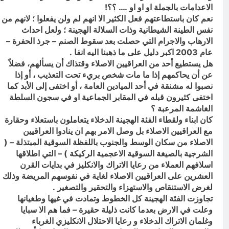
الاعدامات بالجملة او او او …. ؟؟!
نعم كان باستطاعتهم فعل الكثير الا انهم لم ولن يفعلوا ؛ لانهم من
نفس الطينة الشيطانية وذات السلالة الهجينة ؛ ولعل احداث
الارهاب والاجرام التي حصلت بعد سقوط الصنم – جرذ الحفرة –
عام 2003 اكبر دليل على ما ذهبنا اليه انفا .
هل يستطيع أحد من العراقيين الاصلاء وقتذاك أن يسألهم، فضلاً
عن أن يحاكمهم إذا ما مات شخص بريء تحت التعذيب ، أو إذا
نصبوا له مشنقة في أحد الميادين العامة ، أو اختفى إلى الأبد كما
اختفى كثيرون قبله في المقابر الجماعية او في سجون السلطة
الغاشمة المرعبة ؟
كان ابناء ولقطاء الفئة الهجينة الدخلاء يتعاملون باستعلاء وحقارة
مع العراقيين الاصلاء بل وصل الامر بهم ان ينادوا العراقيين
الاصلاء من سكان الوسط والجنوب باللفظة السوقية المبتذلة – (
الشرجية بالصيغة السوقية الاعجمية الركيكة ) – التي اطلاقها
اسلافهم العملاء من رعايا الاتراك والانكليز في بدايات القرن
العشرين على العراقيين الاصلاء لغاية في نفوسهم المريضة وذلك
لغرض الاستنقاص والاستهزاء والتحقير والتصغير .
تجاوزت الفئة الهجينة كل الخطوط وتمادت في غيها وطغيانها
وعلت في الارض بعدما كانت ذليلة حقيرة – فما هم الا سبايا
وغلمان الاتراك الدخلاء و رعايا الاحتلال الانكليزي الغرباء