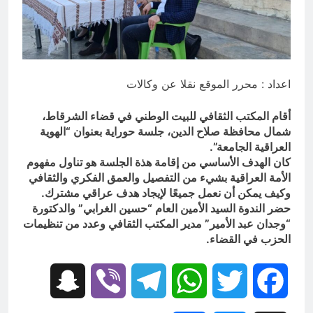
المشهد الأسلامي..!!
7 ساعات Ago
توشكا سيّدُ الموقف في مأرب.. وضربةٌ
تُجدِّد معادلةَ الردع.
7 ساعات Ago
اعداد : محرر الموقع نقلا عن وكالات
أقام المكتب الثقافي للبيت الوطني في قضاء الشرقاط،
شمال محافظة صلاح الدين، جلسة حوراية بعنوان “الهوية
العراقية الجامعة”.
كان الهدف الأساسي من إقامة هذة الجلسة هو تناول مفهوم
الأمة العراقية بشيء من التفصيل والعمق الفكري والثقافي
وكيف يمكن أن نعمل جميعًا لإيجاد هدف عراقي مشترك.
حضر الندوة السيد الأمين العام “حسين الغرابي” والدكتورة
“وجدان عبد الأمير” مدير المكتب الثقافي وعدد من تنظيمات
الحزب في القضاء.
Snapchat
Viber
Telegram
WhatsApp
Twitter
Facebook