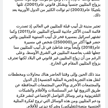
بزواج المثليين جنسياً وبشكل قانوني عام(2001)، تلتها
بلجيكا عام(2003) ثم توالت الكثير من الدول الأوربية بعد
ذلك.
تعتبر مدينة تل أبيب قبلة للمثليين في العالم، إذ تصدرت
قائمة المدن الأكثر جاذبية للسياح المثليين عام(2011) وكما
تشتهر اسرائيل بمسيرة فخر تل أبيب السنوية للمثليين والتي
حضر فيها أكثر من(250000) شخص في مسيرة
عام(2018) وأيضاً يوجد شاطئ في تل أبيب للمثليين مما
جعلها تلقب بعاصمة المثليين في الشرق الأوسط، وعلى
الرغم من أن زواج المثليين غير قانوني في البلاد لكنها تعترف
بزواج المثليين المقام في الخارج.
منذ ذلك الحين وإلى وقتنا الحاضر هناك محاولات ومخططات
لنقل هذه التجربة(تجربة المثلية الجنسية) إل الدول
والمجتمعات الأخرى وبالأخص المجتمعات المحافظة عن
طريق الترويج لها عبر المسلسلات والأفلام والشبكات
التلفزيونية وعبر وسائل التواصل الإجتماعي لنشر فكرة
ودعم المثليين ومن هذه الوسائل التي تروج لفكرة المثلية
الجنسية منصة(نتفليكس) وشركة ديزني للأفلام.