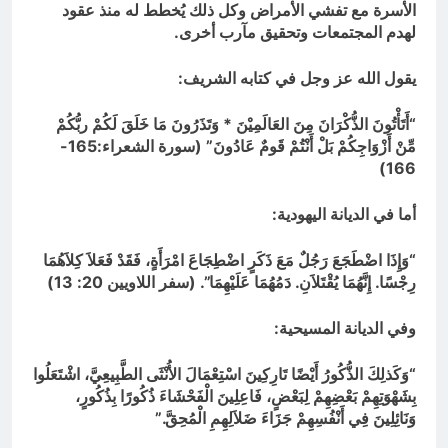
الأسرة مع تفشي الأمراض وكل ذلك يُخطط له منذ عقود
لهدم المجتمعات وتحقيق مآرب أخرى.
يقول الله عز وجل في كتابه الشريف:
“أَتَأْتُونَ الذُّكْرَانَ مِنَ العَالَمِيْنَ * وَتَذَرُونَ مَا خَلَقَ لَكُمْ ربُّكُمْ
مِّنْ أَزْوَاجِكُمْ بَلْ أَنْتُمْ قَومٌ عَادُونَ” (سورة الشعراء:165-
166)
أما في الديانة اليهودية:
“وَإِذَا اضْطَجَعَ رَجُلٌ مَعَ ذَكَرٍ اضْطِجَاعَ امْرَأَةٍ، فَقَدْ فَعَلاَ كِلاَهُمَا
رِجْسًا. إِنَّهُمَا يُقْتَلاَنِ. دَمُهُمَا عَلَيْهِمَا”. (سفر اللاويين 20: 13)
وفي الديانة المسيحية:
“وَكَذلِكَ الذُّكُورُ أَيْضًا تَارِكِينَ اسْتِعْمَالَ الأُنْثَى الطَّبِيعِيَّ، اشْتَعَلُوا
بِشَهْوَتِهِمْ بَعْضِهِمْ لِبَعْضٍ، فَاعِلِينَ الْفَحْشَاءَ ذُكُورًا بِذُكُورٍ،
وَنَائِلِينَ فِي أَنْفُسِهِمْ جَزَاءَ ضَلاَلِهِمِ الْمُحِقَّ.”