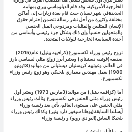
يعتبر بيري أول شخص يشغل هذا المنصب الفريد في وزارة
الخارجية الأمريكية، وقد قام الدبلوماسي بيري بمهامه
الجديدةفي شهر نيسان حيث قام بعدة زيارات إلى أماكن
مختلفة وكثيرة من أجل نشر رسالة تتضمن إحترام حقوق
الإنسان للمثليين والمثليات ومزدوجي الميل الجنسي
والمتحولين جنسياً وإن ذلك يشكل جزء رئيسي وأساسي من
أجندة السياسة الخارجية للولايات المتحدة.
تزوج رئيس وزراء لكسمبورغ(كزافييه بيتيل) عام(2015)
صديقه(غوتييه دستيناي) ويعتبر أبرز زواج مثلي لسياسي بارز
في العالم. وغوتييه كريستيان ديستياني من مواليد(13يونيو
1980) يعمل مهندس معماري بلجيكي وهو زوج رئيس وزراء
لكسمبورغ.
أما (كزافييه بيتيل) من مواليد(3مارس 1973) ويعتبر أول
رئيس وزراء مثلي الجنس في لكسمبورغ وثالث رئيس وزراء
مثلي الجنس على مستوى العالم، يأتي بعد رئيسة وزراء
آيسلندا السابقة(يوهانا سيغور ذارد وتير) وكذلك رئيس وزراء
بلجيكا السابق(اليو دي رويو) و رئيسة وزراء
صربيا(آنا برنابيتش).