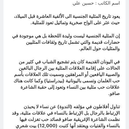
اسم الكاتب : حسين علي
17 ساعة Ago
المنبر بين قدسية الرسالة ومخاطر
التطفل
يعود تاريخ المثلية الجنسية الى الألفية العاشرة قبل الميلاد،
حيث عثر على الواح صخرية وتماثيل تعود للمثلية.
17 ساعة Ago
إن المثلية الجنسية ليست وليدة اللحظة بل هي موجودة في
حضارات قديمة والتي تشمل تاريخ وثقافات المثليين
والمثليات حول العالم.
في اليونان القديمة كان يتم تشجيع الشباب في كثير من
الحالات على إقامة العلاقات المثلية بين الرجال البالغين
والصبية اليافعين أو المراهقين وسميت تلك العلاقات بأسم
حب الغلمان وتسمى باليونانية (بيدراستيا) وكما كانت هناك
علاقات حب مثلية بين النساء وتعود إلى حقبة الشاعرة
صافو.
تناول أفلاطون في مؤلفه (الندوة) عن نساء لا يحبذن
الإرتباط بالرجال بل الإرتباط بالنساء في علاقات مثلية، وقد
نظمت الشاعرة الإغريقية صافو قصائد حب تغزلت فيها
بالنساء والفتيات ويعتقد أنها كتبت (12,000) بيت شعري