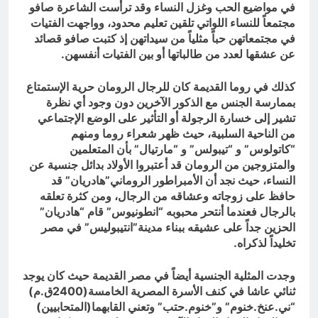
في مواضيع الحب وغزل النساء وقد ترأست الشاعرة صافو
مجتمعاً للنساء اللواتي تلقين تعليم محدود، وواجهت الفتيات
في مجتمعاتهن حباً مثلياً من سيداتهن إذ كتبت صافو قصائد
عن عشقها لعدد من طالباتها أو بين الفتيات أنفسهن.
كذلك في روما القديمة كان للرجال الرومان حرية الإستمتاع
بممارسة الجنس مع الذكور الآخرين دون وجود أي نظرة
تشير إلى خسارة الرجولة أو التأثير على الوضع الإجتماعي
من الناحية السلبية، حيث ظهر شعراء روما ومنهم
“كاتولوس” و “تيبولس” و “مارتيال” بأن المتعلمين
والمتزوجين من الرومان قد أعتبروا الأولاد بدائل جنسية عن
النساء، حيث نجد أن الأمبراطور الروماني”هادريان” قد
حافظ على زوجاته وعشاقه من الرجال، ومن كثرة تعلقه
بالرجال فعندما أنتحر محبوبه “انطونيوس” قام “هادريان”
الحزين جداً على عشيقه ببناء مدينة”انتيبوليس” في مصر
تخليداً لذكراه.
وجدت المثلية الجنسية أيضاً في مصر القديمة حيث كان يوجد
ثنائي عاشا في كنف الأسرة المصرية الخامسة(2400ق.م)
“ني.عنخ.خنوم” و”خنوم.حتب” وتعني القابهما(المتحابيين)