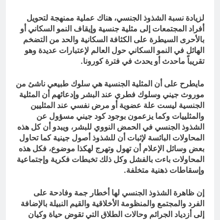
لزيادة نسبة الشذوذ الجنسي، هناك عملية ممنهجة لتحويل
أفراد المجتمعات إلى مثلية جنسية وإيقاف النمو السكاني أو
بالأحرى السيطرة على الكثافة السكانية والحد من التضخم
الهائل في النمو السكاني حول العالم لإعتبارات عديدة وهو
تقريباً ماحدث أو يحدث في فترة كورونا.
مايطرح على أن المثلية الجنسية هي سلوك طبيعي ناشئ من
موروث جيني وسلوك فطري عند البشر وإدعائهم أن المثلية
الجنسية ليست علة عضوية أو مرض نفسي عند المثليين
والمثلييات وكما يزعمون بوجود كود جيني مسؤول عن
الشذوذ الجنسي في الحمض النووي للبشر، ويبدو أن كل هذه
المحاولات البائسة لإثبات أن للشذوذ أصول جينية كما تحاول
بعض وسائل الإعلام أن تهول وتهرج لهكذا موضوع، فكل هذه
المحاولات باءت بالفشل وكل ذلك تخبطات فكرية وإجتماعية
وإسقاطات ذهنية متخلفة.
إن ظاهرة الشذوذ الجنسي لها أخطار جمة وفادحة على
الفرد والمجتمع والمنظومة الأخلاقية والقيم النبيلة بالإضافة
إلى أزدياد الجرائم وحالات الطلاق التي تقوض حياة وكيان