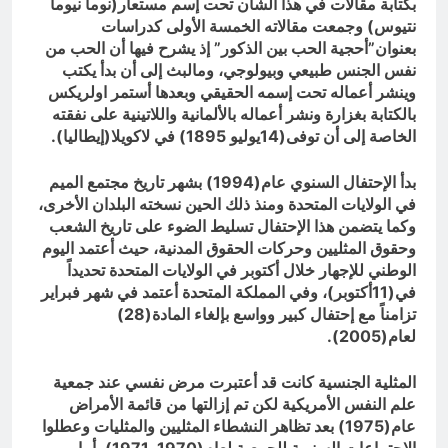
بكتابة مقالات في هذا الشأن تحت إسم مستعار(نوما نيوما
نتيوس) وجمعت مقالاته الخمسة الأولى كدراسات
بعنوان”أحجية الحب بين الذكور” إذ يشرح فيها أن الحب من
نفس الجنس طبيعي وبيولوجي، ومالبث إلى أن بدأ يكتب
وينشر أعماله تحت إسمه الحقيقي وبعدها أستمر اولريكس
بالكتابة بغزارة ونشر أعماله بالألمانية واللاتينية على نفقته
الخاصة إلى أن توفى(14يوليو 1895) في لاكويلا(إيطاليا).
بدأ الإحتفال السنوي عام(1994) بشهر تاريخ مجتمع الميم
في الولايات المتحدة ومنذ ذلك الحين نسخته البلدان الأخرى،
وكما يتضمن هذا الإحتفال تسليط الضوء على تاريخ الشعب
وحقوق المثليين وحركات الحقوق المدنية، حيث أعتمد اليوم
الوطني للإجهار خلال أكتوبر في الولايات المتحدة تحديداً
في(11أكتوبر)، وفي المملكة المتحدة أعتمد في شهر فبراير
تزامناً مع إحتفال كبير وواسع بإلغاء المادة(28)
لعام(2005).
المثلية الجنسية كانت قد أعتبرت مرض نفسي عند جمعية
علم النفس الأمريكية لكن تم إزالتها من قائمة الأمراض
عام(1975) بعد تظاهر النشطاء المثليين والمثليات وعطلوا