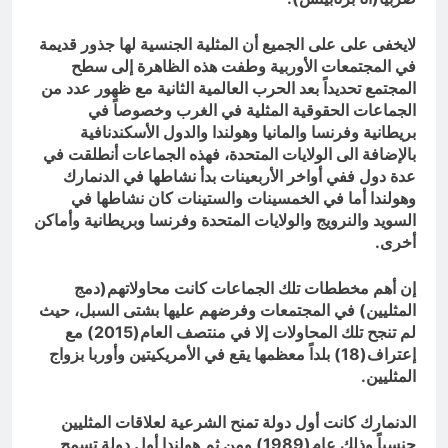
لايخفى على على الجميع أن المثلية الجنسية لها جذور قديمة
في المجتمعات الأوربية وطفت هذه الظاهرة إلى سطح
المجتمع تحديداً بعد الحرب العالمية الثانية مع ظهور عدد من
الجماعات الحقوقية المثلية في الغرب وخصوصاً في
بريطانية وفرنسا والمانيا وهولندا والدول الأسكندنافية
بالإضافة الى الولايات المتحدة، فهذه الجماعات أنطلقت في
عدة دول ففي أواخر الأربعينات بدأ نشاطها في الدنمارك
وهولندا أما في الخمسينات والستينات كان نشاطها في
السويد والنرويج والولايات المتحدة وفرنسا وبريطانية وأماكن
أخرى.
إن أهم مخططات تلك الجماعات كانت محاولاتهم(دمج
المثليين) في المجتمعات وفرضهم عليها بشتى السبل، حيث
لم تنجح تلك المحاولات إلا في منتصف العام(2015) مع
إعتراف(18) بلداً معظمها يقع في الأمريكيتين وأوربا بزواج
المثليين.
الدنمارك كانت أول دولة تمنح الشرعية لعلاقات المثليين
جنسياً وذلك عام(1989) ومن ثم هولندا أول دولة تسمح