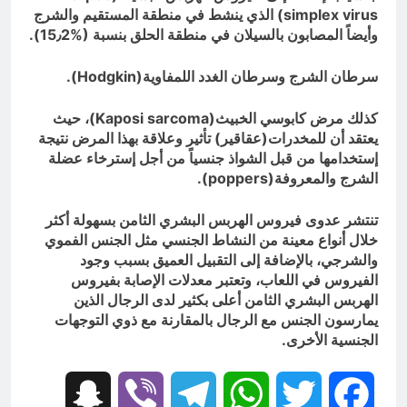
simplex virus
) الذي ينشط في منطقة المستقيم والشرج
وأيضاً المصابون بالسيلان في منطقة الحلق بنسبة (%15٫2).
سرطان الشرج وسرطان الغدد اللمفاوية(
Hodgkin
).
كذلك مرض كابوسي الخبيث(
Kaposi sarcoma
)، حيث
يعتقد أن للمخدرات(عقاقير) تأثير وعلاقة بهذا المرض نتيجة
إستخدامها من قبل الشواذ جنسياً من أجل إسترخاء عضلة
الشرج والمعروفة(
poppers
).
تنتشر عدوى فيروس الهربس البشري الثامن بسهولة أكثر
خلال أنواع معينة من النشاط الجنسي مثل الجنس الفموي
والشرجي، بالإضافة إلى التقبيل العميق بسبب وجود
الفيروس في اللعاب، وتعتبر معدلات الإصابة بفيروس
الهربس البشري الثامن أعلى بكثير لدى الرجال الذين
يمارسون الجنس مع الرجال بالمقارنة مع ذوي التوجهات
الجنسية الأخرى.
Snapchat
Viber
Telegram
WhatsApp
Twitter
Facebook