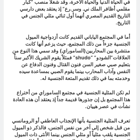
في الحياة الدنيا والحياة الآخرة، وقد شغلا منصب “كبار
مقلمي أظافر الملك ني. وسر.رع” إذ يعتقد بعض دارسي
التاريخ القديم المصري أنهما أول ثنائي مثلي الجنس في
التاريخ.
أما في المجتمع الياباني القديم كانت أزدواجية الميول
الجنسية جزءاً من ذلك المجتمع، حيث يزعم أنها كانت
منتشرة بين المحاربين(الساموراي) وقد سمي هذا النوع من
العلاقات”الشودو” “
shudo
” فمثلاً يقوم الشريك الأكبر سناً
بتعليم صبي صغير السن فنون القتال وفنون الدفاع عن
النفس وآداب المحارب بينما يقوم الصبي بمساعدة سيده
وخدمته بما في ذلك تقديم المتعة الجنسية له.
لم تكن المثلية الجنسية في مجتمع الساموراي من أختراع
هذا المجتمع بل إن جذورها قديمة جداً إذ يعتقد أن هذه العادة
نشأت في عصر هييان.
تعرف المثلية الجنسية بأنها الإنجذاب العاطفي أو الرومانسي
من قبل شخص إلى آخر من نفس الجنس، فالذكر ذو الميول
الجنسية يلقب مثلياً أو مثلي الجنس بينما الأنثى ذات الميول