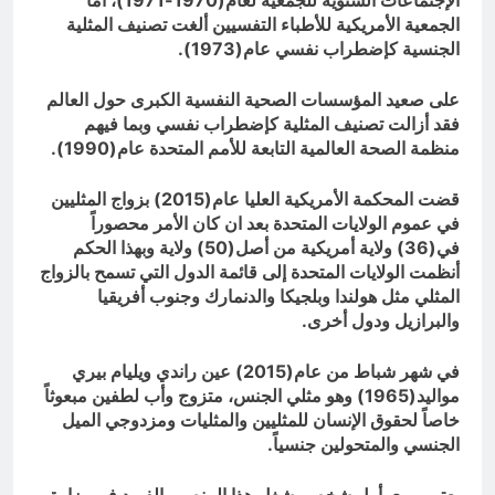
الإجتماعات السنوية للجمعية لعام(1970-1971)، أما
الجمعية الأمريكية للأطباء التفسيين ألغت تصنيف المثلية
الجنسية كإضطراب نفسي عام(1973).
على صعيد المؤسسات الصحية النفسية الكبرى حول العالم
فقد أزالت تصنيف المثلية كإضطراب نفسي وبما فيهم
منظمة الصحة العالمية التابعة للأمم المتحدة عام(1990).
قضت المحكمة الأمريكية العليا عام(2015) بزواج المثليين
في عموم الولايات المتحدة بعد ان كان الأمر محصوراً
في(36) ولاية أمريكية من أصل(50) ولاية وبهذا الحكم
أنظمت الولايات المتحدة إلى قائمة الدول التي تسمح بالزواج
المثلي مثل هولندا وبلجيكا والدنمارك وجنوب أفريقيا
والبرازيل ودول أخرى.
في شهر شباط من عام(2015) عين راندي ويليام بيري
مواليد(1965) وهو مثلي الجنس، متزوج وأب لطفين مبعوثاً
خاصاً لحقوق الإنسان للمثليين والمثليات ومزدوجي الميل
الجنسي والمتحولين جنسياً.