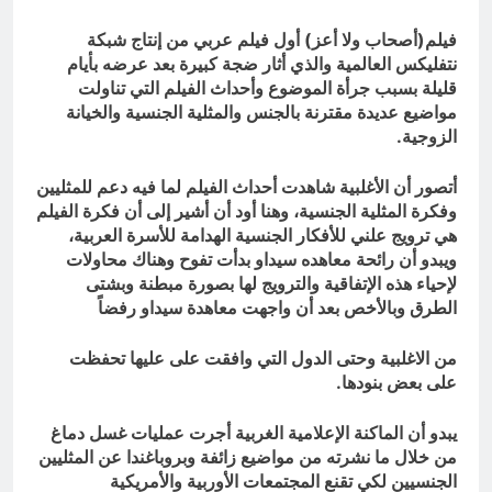
فيلم(أصحاب ولا أعز) أول فيلم عربي من إنتاج شبكة
نتفليكس العالمية والذي أثار ضجة كبيرة بعد عرضه بأيام
قليلة بسبب جرأة الموضوع وأحداث الفيلم التي تناولت
مواضيع عديدة مقترنة بالجنس والمثلية الجنسية والخيانة
الزوجية.
أتصور أن الأغلبية شاهدت أحداث الفيلم لما فيه دعم للمثليين
وفكرة المثلية الجنسية، وهنا أود أن أشير إلى أن فكرة الفيلم
هي ترويج علني للأفكار الجنسية الهدامة للأسرة العربية،
ويبدو أن رائحة معاهده سيداو بدأت تفوح وهناك محاولات
لإحياء هذه الإتفاقية والترويج لها بصورة مبطنة وبشتى
الطرق وبالأخص بعد أن واجهت معاهدة سيداو رفضاً
من الاغلبية وحتى الدول التي وافقت على عليها تحفظت
على بعض بنودها.
يبدو أن الماكنة الإعلامية الغربية أجرت عمليات غسل دماغ
من خلال ما نشرته من مواضيع زائفة وبروباغندا عن المثليين
الجنسيين لكي تقنع المجتمعات الأوربية والأمريكية