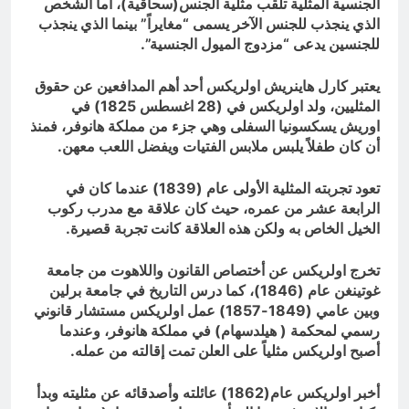
الجنسية المثلية تلقب مثلية الجنس(سحاقية)، أما الشخص
الذي ينجذب للجنس الآخر يسمى “مغايراً” بينما الذي ينجذب
للجنسين يدعى “مزدوج الميول الجنسية”.
يعتبر كارل هاينريش اولريكس أحد أهم المدافعين عن حقوق
المثليين، ولد اولريكس في (28 اغسطس 1825) في
اوريش يسكسونيا السفلى وهي جزء من مملكة هانوفر، فمنذ
أن كان طفلاً يلبس ملابس الفتيات ويفضل اللعب معهن.
تعود تجربته المثلية الأولى عام (1839) عندما كان في
الرابعة عشر من عمره، حيث كان علاقة مع مدرب ركوب
الخيل الخاص به ولكن هذه العلاقة كانت تجربة قصيرة.
تخرج اولريكس عن أختصاص القانون واللاهوت من جامعة
غوتينغن عام (1846)، كما درس التاريخ في جامعة برلين
وبين عامي (1849-1857) عمل اولريكس مستشار قانوني
رسمي لمحكمة ( هيلدسهام) في مملكة هانوفر، وعندما
أصبح اولريكس مثلياً على العلن تمت إقالته من عمله.
أخبر اولريكس عام(1862) عائلته وأصدقائه عن مثليته وبدأ