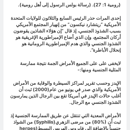
(رومية 1: 27). (رسالة بولس الرسول إلى أهل رومية).
إحدى المرات حذر الرئيس السابع والثلاثون للولايات المتحدة
الأمريكية “ريتشارد نيكسون” من إنهيار المجتمع الأمريكي
بسبب الشذوذ الجنسي، إذ قال “إن هؤلاء الشاذين يقوضون
أركان المجتمع، وإن الذي أضاع الإمبراطورية الإغريقية هو
الشذوذ الجنسي والذي هدم الإمبراطورية الرومانية هو
إنحلال الأباطرة”.
لايخفى على على الجميع الأمراض الجمة نتيجة ممارسة
المثلية الجنسية ومنها:-
الإيدز وحسب تقرير لمراكز السيطرة والوقاية من الأمراض
الأمريكية والذي صدر في يونيو من عام(2000) ثبت أن
أغلب حالات الإيدز في أمريكا تقع بين الرجال الذين يمارسون
الشذوذ الجنسي مع الرجال.
الأمراض المعدية التي تنتقل عن طريق الممارسة الجنسية إذ
ثبت أن (%80) من مرضى الزهري(
Syphilis
) من الشواذ
جنسياً بالإضافة إلى فايروس الهربس البسيط(
herpes