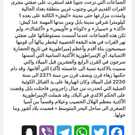
الجماعات التي نزحت جنوباً فقد استقرت على ضفتي مجرى
الفرات القديم غربي وجنوب غربي منطقة بغداد الحالية
وامتدت مزارعها حتى مدينة «كيش» الكائنة على بعده 1
كيلومترا شرقي مدينة بابل ومن مدنها المهمة عدا كيش:
«أكد» و «سیبار» و «كونا» و «أوبيس» و «أكشاك»، ولم
تكن هذه الجماعات عندما أسست مستوطناتها على ضفتي
نهر الفرات في هذه البقعة الخصيبة ليخطر ببالها أن قومها
سيصبحون بناة أقدم وأعظم إمبراطورية في تاريخ الحضارة
الانسانية. أي الإمبراطورية الأكدية السامية التي أسسها
سرجون في القرن الرابع والعشرين قبل الميلاد والتي
سميت بالاكدية نسبة الى عاصمته (أكد) التي أقامها، وقد دام
حكمها زهاء قرن ونصف قرن من سنة 2371 الى سنة
2230 قبل الميلاد وكان انهيارها على يد القبائل الكوتية
الجبلية التي انحدرت من جبال زاجروس فاحتلت بابل وقضت
على الحكم الاكدي في البلاد. وقد شملت الإمبراطورية
الأكدية معظم الهلال الخصيب وعيلام وقسماً من آسيا
الصغرى الى ساحل البحر المتوسط • فضمت بلاد آشور وما
حولها.
Snapchat
Viber
Telegram
WhatsApp
Twitter
Facebook