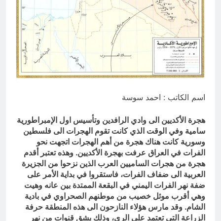
والسياسيّة للأتفاق الإطاري
7 ساعات Ago
قراءة تحليليّة في الأبعاد القانونيّة
والسياسيّة للأتفاق الإطاري
7 ساعات Ago
اسم الكاتب : احمد سوسة
هجرة الأكديين الى وادي الرافدين وتأسيس اول الإمبراطورية
سامية وفي الوقت الذي كانت تقوم الهجرات الى فلسطين
وسورية كانت هناك هجرة من أهم الهجرات اتجهت نحو
الفرات في العراق عرفت بهجرة الأكديين. وهذه تعتبر أقدم
هجرة من هجرات الساميين العرب الذين نزحوا من الجزيرة
العربية الى ضفاف الفرات، فاستقروا في بداية الأمر على
ضفة نهر الفرات اليمني في البقعة الممتدة بين عانه وهيت
وهي أقرب موئل خصيب من موطنهم الصحراوي في بادية
الشام. وقد مارس هؤلاء النازحون الى هذه المنطقة حرفة
الزراعة التي تعتمد على الري، وذلك بشق قنوات من نهر