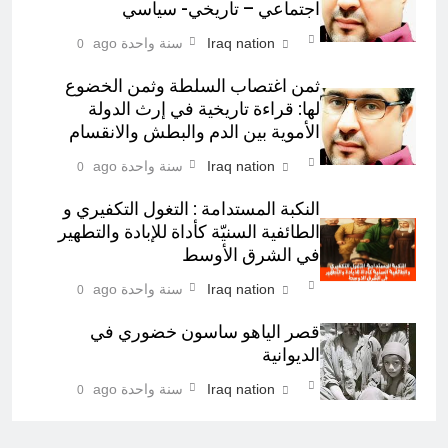
اجتماعي – تاريخي- سياسي
Iraq nation
سنة واحدة ago
0
ثمن اغتصاب السلطة وثمن الخضوع
لها: قراءة تاريخية في إرث الدولة
الأموية بين الدم والبطش والانقسام
Iraq nation
سنة واحدة ago
0
النكبة المستدامة : التغول التكفيري و
الطائفية السنيّة كأداة للإبادة والتطهير
في الشرق الأوسط
Iraq nation
سنة واحدة ago
0
قصر الياهو ساسون خضوري في
الديوانية
Iraq nation
سنة واحدة ago
0