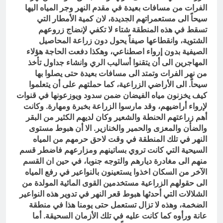
الفرات من مسافات بعيدة في مقدم النهر وجر المياه اليها
سيحاً الى مستعمراتهم الجديدة، لان كمية الأمطار التي
تسقط في هذه المنطقة شتاء لا تكفي لإنضاج زروعهم
الشتوية، وانقطاعها صيفاً يحول دون زراعة المحاصيل
الصيفية بدون إرواء اصطناعي، وهكذا دفعت الحاجة هؤلاء
المهاجرين الى أن يتقنوا أساليب الري وانشاء جداول تأخذ
من نهر الفرات وتمتد الى مسافات بعيدة حتى يصلوا بها
سيحاً. الى الأراضي الزراعية، كما حملتهم على أن يتعلموا
كيف يخزنون مياه الفيضان ضمن سدود ويوزعونها في قنوات
لإرواء أراضيهم، وقد مارسوا الزراعة بخبرة ومهارة. وكانت
أهم زراعتهم الحنطة والشعير وكان لديهم الكثير من البقر
والضأن والمعزى والحمير والخنازير. الا أن هبوط مستوى
النهر في تلك المنطقة في وقت لاحق حرمهم من المياه
السيحية التي كانت تروي بساتينهم ومزارعهم فاضطر قسم
منهم الى مغادرة ديارهم والتوجه جنوبا، في حين ان القسم
الآخر من السكان اخذوا يستعينون بالنواعير في رفع المياه
الى حقولهم الزراعية مستخدمين القوى المائية المولدة من
الشلالات التي أحدثها هبوط قعر النهر في تدوير هذه النواعير
الضخمة، وهذه لا تزال تستعمل حتى يومنا هذا في منطقة
عانة ورأوه كما كانت عليه في تلك الأزمان السحيقة. أما