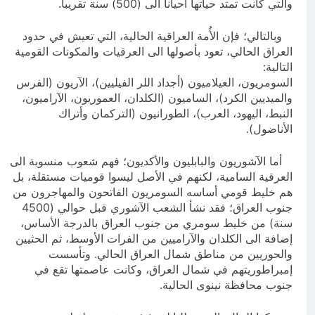
والتي كانت تمتد حياتها أحياناً الى (500) سنة تقريباً.
وبالتالي؛ فإن الأُمة العراقية الحالية، التي تعيش في حدود
العراق الحالي، تعود بأصولها الى العرقيات والمكونات القومية
التالية:
السومريون، العيلاميون (أجداد اللر الفيليين)، الآريون (الفرس
والميديين الكرد)، الساميون (الكلدان، العموريون، الآراميون،
النبط، اليهود، العرب)، الطورانيون (التركمان وأتراك
الأناضول).
أما الآشوريون والبابليون والأكديون؛ فهم شعوب منسوبة الى
العرقية السامية، لكنهم في الأصل ليسوا قوميات مستقلة، بل
هم خليط قومي أساسه السومريون الفاتحون والمهاجرون من
جنوب العراق؛ فقد نشأ الشعب الآشوري قبل حوالي (4500
سنة) من خليط سومري من جنوب العراق بالدرجة الأساس،
إضافة الى الكلدان والآراميين من الفرات الأوسط، ثم الحثيين
والحوريين من مناطق شمال العراق الحالي. وتأسست
إمبراطوريتهم في شمال العراق، وكانت عاصمتها تقع في
جنوب محافظة نينوى الحالية.