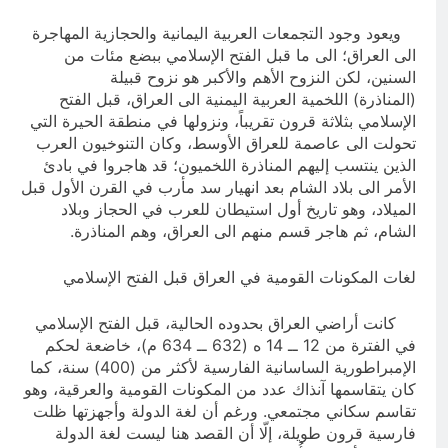
ويعود وجود التجمعات العربية اليمانية والحجازية المهاجرة
الى العراق؛ الى ما قبل الفتح الإسلامي ببضع مئات من
السنين، لكن النزوح الأهم والأكبر هو نزوح قبيلة
(المناذرة) اللخمية العربية اليمنية الى العراق، قبل الفتح
الإسلامي بثلاثة قرون تقريباً، ونزولها في منطقة الحيرة التي
تحولت الى عاصمة للعراق الأوسط، وكان التنوخيون العرب
الذين ينتسب إليهم المناذرة اللخميون؛ قد هاجروا في بادئ
الأمر الى بلاد الشام بعد انهيار سد مأرب في القرن الأول قبل
الميلاد، وهو تاريخ أول استيطان للعرب في الحجاز وبلاد
الشام، ثم هاجر قسم منهم الى العراق، وهم المناذرة.
لغات المكونات القومية في العراق قبل الفتح الإسلامي
كانت أراضي العراق بحدوده الحالية، قبل الفتح الإسلامي
في الفترة من 12 ــ 14 ه (632 ــ 634 م)، خاضعة لحكم
الإمبراطورية الساسانية الفارسية لأكثر من (400) سنة، كما
كان يتقاسمها آنذاك عدد من المكونات القومية والعرقية، وهو
تقاسم سكاني مجتمعي. ورغم أن لغة الدولة وأجهزتها ظلت
فارسية قرون طويلة، إلّا أن القصد هنا ليست لغة الدولة