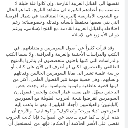
نفسيها الى القبائل العربية النازحة، وإن كانوا قلة قليلة لا
تتناسب مع أعدادهم الكبيرة في مشاهد التاريخ، كما هو الحال
مع الشعوب الأمازيغية (البربرية) المتناقصة في شمال أفريقيا،
التي بقي بعضها محتفظاً بأنسابه وقبائله وخصوصياته؛ رغم
اختلاطه بالقبائل العربية القادمة مع الفتح الإسلامي، ورغم
ذوبان الأمازيغ في الإسلام.
وقد قرأت كثيراً عن أصول السومريين وامتداداتهم، في
الكتب والدراسات الأجنبية والعربية والعراقية، ولا سيما الكتب
والدراسات التي كتبها باحثون متخصصون لم يتأثروا بالمنهج
الطائفي والعنصري، لكني لم أتعرف الى الآن على كتاب أو
دراسة علمية تشير الى بقايا السومريين الحاليين وقبائلهم
وأنسابهم، وهي قضية مهمة تثير الفضول العلمي، أكثر من
كونها قضية عاطفية وقومية وسياسية. وقد وجدت بعض
الباحثين يسهِّل على نفسه غمار البحث والحفر؛ فيقول إن
السومريين انقرضوا نتيجة الحروب الطويلة مع العموريين
(البابليين) والعيلاميين (أجداد الفيليين)، وهو ما يذهب إليه
المؤرخون “ديلا بورت” و”دياكوف” و”كوفاليف“. والأرجح أن
هذه الرأي ــ كما غيره ــ بعيد عن الصواب؛ فإذا كانت الحروب
تقضي على الأسر الحاكمة أو الحكام؛ فإنها من المستحيل أن