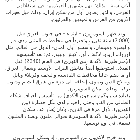
آلاف سنة. وبذلك؛ فهم يشبهون العيلاميين في استقلالهم
العرقي، والذين يعدون أول من سكن إيران، وذلك قبل هجرات
الآريين من الفرس والميديين والفرثيين.
وقد ظهر السومريون – ابتداء – في جنوب العراق قبل
(7,000) سنة تقريباً، وتحديداً في محافظات المثنى وذي قار
والبصرة وميسان، وأسسوا أول المدن- الدول في العالم، مثل:
أوروك، أريدو، لاگش، أور، كيش ونيبور. ثم؛ بعد تأسيسهم
الإمبراطورية الأكدية (بين النهرين) في العام (2340) قبل
الميلاد، استوطنوا أيضاً مناطق الفرات الأوسط وشمال العراق،
أو ما يضم حالياً محافظات القادسية والنجف وكربلاء وبابل
وصلاح الدين ونينوى، إضافة الى جزء من شرق الشام وجنوب
تركيا. وبذلك؛ تمكن السومريون
بقيادة شيروگين(سرجون الأكدي) من تأسيس العراق بشكله
الطولي من الفاو وحتى زاخو، والذي مثّل حضارة (بين
النهرين)، لأول مرة في التاريخ. وكان يُقدّر عدد سكان
الإمبراطورية الأكدية السومرية بحوالي مليون ونصف المليون
نسمة، في أوج توسعها.
وقد خرج الأكديون من السومريين؛ إذ يشكل السومريون