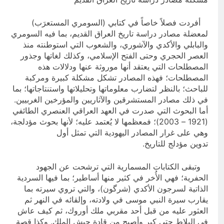
أفردت فصلاً خاصاً في كتابي (السومري المستعرَب)
لمعضلة مصادر دراسة تاريخ العراق القديم، بما فيه السومري
والبابلي والأكدي والآشوري، والشعوب التي استوطنته منذ
العصر الحجري وحتى الفتح الإسلامي، وكذلك لغاتها وجذور
المصطلحات التي يعتقد أنها موروثة عنها ودلالات هذه
المصطلحات؛ فهذه المصادر تشكل مشكلة كبيرة ومركبة
للباحث؛ بالنظر لتضارب معلوماتها وتحليلاتها واستنتاجاتها؛ بما
في ذلك مصادر المستشرقين والآثاريين والمؤرخين الغربيين.
أما البحوث التي صدرت في العهد العراقي العنصري الطائفي
(1921 – 2003)؛ فمعظمها لا يُعتمد عليه؛ لأنها بحوث مؤدلجة،
وهي على غرار المصادر اليهودية التي تمثل أول
تدوين مؤدلج للتاريخ.
وتبقى الكتابات المسمارية التي ترشحت عن الجهود
الحفرية؛ فهي الأُخر في كثير منها أساطير؛ بما فيها السردية
الذاتية لسرجون الأكدي (شرگون)، والتي تروي سيرته بما
يقارب سيرة النبي موسى في ولادته، وإلقائه في النهر ثم
العثور عليه من قبل أحد مقربي ملك أوروك، ثم كيف عاش
في البلاط حتى كبر وأصبح من قادة جيش الملك. وكذا قصة