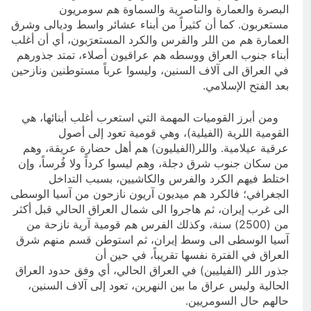
البصرة والعمارة والناصرية والسماوة هم سومريون
مستعربون. كما أن كثيراً من أبناء عشائر واسط وديالى وشرق
العمارة هم من اللر والفرس والكرد المستعرَبون، أي أن أغلب
أبناء جنوب العراق ووسطه هم عراقيون أصلاء، تمتد جذورهم
في العراق الى آلاف السنين، وليسوا عرباً مستوطنين ونازحين
بعد الفتح الإسلامي.
ومن أبرز القوميات المهمة التي استعرب أغلب أبنائها، هي
القومية اللرية (الفيلية)، وهي قومية تعود إلى أصول
عرقية عيلامية. واللر(الفيليون) هم أهل حضارة عريقة، وهم
من سكان جنوب شرق دجلة، وهم ليسوا كرداً ولا فُرساً، وإن
اختلط فيهم الكرد والفرس والكاشيين، بسبب التداخل
الجغرافي؛ فالكرد هم ميديون آريون نازحون من آسيا الوسطى
الى غرب إيران، ثم هاجروا الى شمال العراق الحالي قبل أكثر
من (2500) سنة، وكذلك الفرس هم قومية آرية نازحة من
آسيا الوسطى الى وسط إيران، ثم استوطن قسم منهم شرق
العراق في الفترة نفسها تقريباً، في حين أن
جذور اللر (الفيليين) في العراق الحالي، أي وفق حدود العراق
الحالية وليس عراق ما بين النهرين، تعود إلى آلاف السنين،
حالهم حال السومريين.