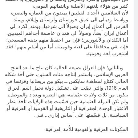
كثير من هؤلاء بلغتهم الأصلية وبانتمائهم القومي،
لأن العيلاميين (أجداد الفيليين) يمتدون من العمارة والبصرة
وواسط وديالى الى عمق خوزستان ولرستان وإيلام، ويمتد
الفرس الى أعماق إيران وصولاً الى شرقها، ويمتد الكرد الى
أعماق ايران أيضاً، وصولاً الى همدان عاصمة أجداهم الميديين.
أما الكلدان والآشوريين؛ فإن من احتفظ منهم بدينه المسيحي؛
فإنه بقي محافظاً على لغته وقوميته، أما من أسلم منهم؛ فقد
استعرب لغة وقومية.
وبالتالي؛ فإن العراق بصيغة الحالية كان نتاج ما بعد الفتح
العربي الإسلامي، واستمر إنتاجه مئات السنين، حتى أخذ شكله
الحالي كنتاج لمعاهدة سايكس ــ بيكو بين بريطانيا وفرنسا في
العام 1916، والتي نصّت على تشكيل دولة تحمل اسم العراق
تتكون من ثلاث ولايات عثمانية، هي البصرة وبغداد والموصل،
ولم تكن الدولة العثمانية حين قسّمت هذه الولايات تأخذ بنظر
الاعتبار الوحدة الجغرافية أو التاريخية أو القومية أو العرقية أو
السياسية، بل قسّمتها على أساس إداري ـ فني.
المكونات العرقية والقومية للأُمة العراقية