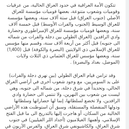
تتكون الأمة العراقية في حدود العراق الحالية، من عرقيات
وقوميات وشعوب متنوعة، بعضها قوميات مؤسسة للعراق
الأصلي (جنوب العراق) قبل ستة آلاف سنة، وبعضها مؤسسة
للعراق الوسيط (الجنوب والفرات الأوسط) قبل خمسة آلاف
سنة، وبعضها قوميات مؤسسة للعراق الإمبراطوري وحضارة
وادي الرافدين (العراق الطولي بين دجلة والفرات من شماله
الى جنوبه) قبل أكثر من أربعة آلاف سنة، وقسم منها مؤسس
للعراق الإسلامي ذي الولايتين (البصرة والكوفة) قبل (1,400)
سنة، وبعضها مؤسس للعراق العثماني ذي الثلاث ولايات
(الموصل، بغداد والبصرة) .
وقد تزامن قيام العراق الطولي (بين نهري دجلة والفرات)
على يد السومريين، مع وجود شعوب أخرى في أراضي العراق
الحالي، وتحديداً في شرق دجلة، من شماله الى جنوبه، وهي
ليست من شعوب بين النهرين، ولا تنتمي الى حضارة وادي
الرافدين، ولا تخضع لسلطاتها، إنما لها حضاراتها وسلطاتها
ودولها المنفصلة والمستقلة، وسبق أن استوطنت هذه الأراضي
الخالية من السكان، أو هاجرت إليها بالتدريج الى ما قبل الفتح
الإسلامي، وأهمها: العيلاميون (أجداد اللر الفيليين) في جنوب
شرق العراق، والكاشيونفي شرق العراق، والفرس الآريون في