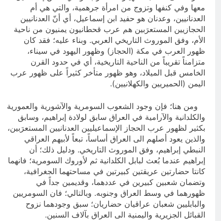
معها وفي كنفها وتزوج من امرأة جرهمية، والتي هي أم
العدنانيين، وعدنان هو حفيد ابن إسماعيل، أي أنّ العدنانيين
الحجازيين المستعرَبين هم عرب قحطانيون يمنيون من ناحية
الأم، وفق الموروث التاريخي العربي. وبناء عليه؛ فقد كان
ظهور العرب في مكة (الحجاز) وظهور اليهود في سيناء،
متزامناً تقريباً من الناحية التاريخية، أي في حدود القرن
الخامس قبل الميلاد، وهو ظهور متأخر كثيراً على ظهور عرب
اليمن (الحميريين والكهلانيين).
ومن هنا؛ فإن وجود الشعوب السومرية والآشورية والعمورية
والكلدانية والآرامية في العراق سابق لولادة إبراهيم، وسابق
بكثير لظهور عرب الحجاز الإسماعيليين العدنانيين المستعرَبين،
والذين يعود أصلهم الى العراق أساساً، تبعاً لأبيهم العراقي
النبطي إبراهيم، وفق الموروث التاريخي. ودليل ذلك؛ أن
إبراهيم عندما بُعث لبابل الكلدانية ثم لأوروك السومرية؛ فانهما
كانتا حضارتين عريقتين كبيرتين في مساحتهما الجغرافية،
وتضمان شعبين كبيرين في عددهما، وقديمين جداً في
ظهورهما في وسط العراق وجنوبه. وبالتالي؛ فان السومريين
والبابليين شعبان عراقيان حضاريان؛ سبق وجودهما نزوح
القبائل الجزيرية واليمنية الى العراق بآلاف السنين.