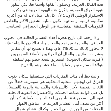
هذه القبائل العربية، ويحملون ألقابها وأسماءها، لكي تتبلور
هوية العراق القومية، وتكون هذه الهوية العربية هي ركيزة
الاستقرار الوطني الأولى؛ لأن كل بلد أصيل لابد له من أكثرية
سكانية، قومية أو مذهبية، تكون بمثابة الشقيق الأكبر والحاضن
للقوميات الشقيقة المتعايشة في الوطن الجغرافي السياسي.
وإذا رجعنا الى تاريخ هجرة أجداد العشائر الحالية في الجنوب
العراقي، والقادمة من نجد والحجاز وبادية الأردن والشام؛ فإنه
لا يتجاوز (300 ـــ 1800) عام، وهذا لا يسمح لها أن تتكاثر
بعشرات الملايين. والحال أن العراقيين الأصلاء السومريين
(أكثرية سكان الجنوب)، استعربوا نتيجة خضوعهم لسلطة
هؤلاء المستوطنين وحملوا أسماء عشائرهم بالتدريج.
والملاحظ أن مئات المفردات التي يستعملها سكان جنوب
العراق في لهجتهم المحلية المحكية، هي سومرية، فضلاً عن
اللغات القديمة الأخر، كالسريانية والكلدانية واللرية (الفيلية)،
بل حتى قواعد صياغة الجملات والاختصارات اللغوية المحلية
تعود الى السومرية غالباً، وهي لغة الجنوب الأصلية. كما أن
أكثر من نصف أبناء العشائر العربية في مناطق الأهوار
المختلفة من الچبايش الى الحمار، وكذلك عشائر شمال