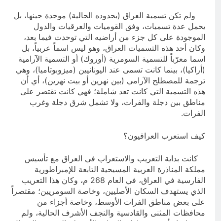
ولم تكن تسمية العراق (بحدوده الحالية) موحدة حينها، بل
يحمل عدة تسميات، وفق القوميات والعرقيات والدول
الموجودة على كل جزء من أراضيه التي توحدت فيما بعد،
وكان أحد هذه التسميات العراق، وهو ليس اسماً عربياً، بل
اسما معرّباً للتسمية السومرية (أوروك) أو التسمية الآرامية
(أراكيا)، بينما كانت تسمى عند اليونانيين (ميزوبوتاميا)، وهي
ترجمة للمصطلح الآرامي (بين نهرين أو بيت نهرين)، أي أن
هذه التسمية التي كانت تعد شاملة؛ فهي كانت تقتصر على
مناطق بين دجلة والفرات، ولا تشمل شرق دجلة وغرب
الفرات.
كيف استعرب العراقيون؟
كانت بداية التعريب والاستعراب في العراق مع تأسيس
مملكة المناذرة العربية المسيحية التابعة للإمبراطورية
الفارسية في العراق، في العام 268 م، وكان هذا التعريب
الذي يستهدف السكان الأصليين، وخاصة السومريين؛ مقتصراً
على بعض مناطق الفرات الأوسط، وخاصة أجزاء من
محافظات المثنى والقادسية والنجف الأشرف الحالية، ولم