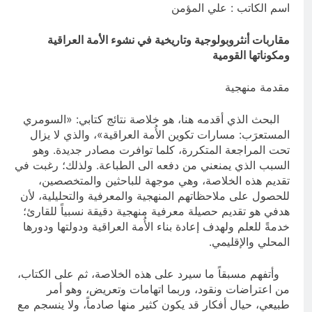
وأحكام الشرائع والأديان
اسم الكاتب : علي المؤمن
12 ساعة Ago
سَأُنَبِّئُكَ بِتَأْوِيلِ مَا لَمْ تَسْتَطِعْ فهمه في
مقاربات أنثروبولوجية وتاريخية في نشوء الأمة العراقية
“اتفاقية مكة” شرطي الناتو الخليجي
ومكوناتها القومية
النووي الجديد لتحجيم دور إيران وفصائلها
16 ساعة Ago
الولائية وحتى إسرائيل؟
مقدمة منهجية
البحث الذي أقدمه هنا، هو خلاصة نتائج كتابي: «السومري
المستعرَب: مسارات تكوين الأُمة العراقية»، والذي لا يزال
تحت المراجعة المتكررة، كلما توافرت مصادر جديدة. وهو
السبب الذي يمنعني من دفعه الى الطباعة. ولذلك؛ رغبت في
تقديم هذه الخلاصة، وهي موجهة للباحثين والمتخصصين،
للحصول على ملاحظاتهم المنهجية والمعرفية والتحليلية، لأن
هدفي هو تقديم حصيلة معرفية منهجية دقيقة نسبياً للقارئ؛
خدمةً للعلم ولهدف إعادة بناء الأُمة العراقية ودولتها ودورها
المحلي والإقليمي.
وأتفهم مسبقاً ما سيرد على هذه الخلاصة، ثم على الكتاب،
من اعتراضات ونقود، وربما اتهامات وتعريض، وهو أمر
طبيعي، حيال أفكار قد يكون كثير منها صادماً، ولا ينسجم مع