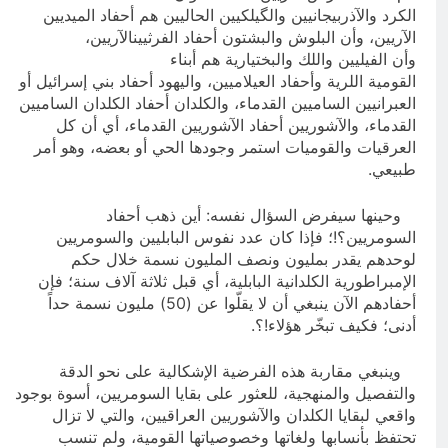
الكرد والآذربيجانيين والگيلكيين الحاليين هم أحفاد الميديين
الآريين، وأن البلوش والبشتون أحفاد الفرثيينالآريين،
وأن الفيليين واللك والبختيارية هم أبناء
القومية اللرية وأحفاد العيلاميين، واليهود أحفاد بني إسرائيل أو
العبرانيين الساميين القدماء، والكلدان أحفاد الكلدان الساميين
القدماء، والآشوريين أحفاد الآشوريين القدماء، أي أن كل
العرقيات والقوميات استمر وجودها الحي أو بعضه، وهو أمر
طبيعي.
وحينها سيفرض السؤال نفسه: أين ذهب أحفاد
السومريين؟!؛ فإذا كان عدد نفوس البابليين والسومريين
لوحدهم يقدر بمليون ونصف المليون نسمة خلال حكم
الإمبراطورية الكلدانية البابلية، أي قبل ثلاثة آلاف سنة؛ فإن
أحفادهم الآن ينبغي أن لا يقلّوا عن (50) مليون نسمة حداً
أدنى؛ فكيف تبخّر هؤلاء!؟.
وينبغي مقاربة هذه الفرضية الإشكالية على نحو الدقة
والتفصيل والمنهجية، للعثور على بقايا السومريين، أسوة بوجود
واقعي لبقايا الكلدان والآشوريين العراقيين، والتي لا تزال
تحتفظ بأنسابها ولغاتها وخصوصياتها القومية، ولم تنسب