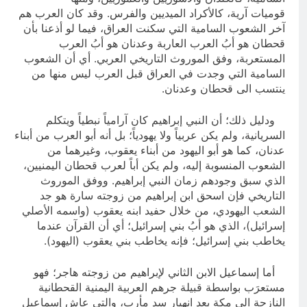
قوميات آرية، كالأكراد الميديين والفرس. وقد كان العرب هم
آخر الشعوب السامية التي سكنت العراق، فيما لو أذعنا بأن
قحطان هو أبُ العرب العاربة وعدنان هو أبُ العرب
المستعربة، وفق الموروث التاريخي العربي. أي أن الشعوب
السامية التي وجدت في العراق قبل العرب ليس منها من
ينتسب الى قحطان وعدنان.
ودليل ذلك؛ أن النبي إبراهيم كان آرامياً نبطياً ويتكلم
السريانية، ولم يكن عربياً ولا يهودياً؛ بل أنه أبو العرب من أبناء
عدنان، كما هو أبو اليهود من أبناء يعقوب، وغيرهما من
الشعوب المنسوبة إليه، ولم يكن أباً لعرب قحطان اليمنيين،
الذي سبق وجودهم زمان النبي إبراهيم. ووفق الموروث
التاريخي فإن اسحق ابن إبراهيم من زوجته سارة هو جد
الشعب اليهودي، من خلال حفيد ابنه يعقوب (واسمه الأصلي
إسرائيل)، الذي هو أبُ بني إسرائيل؛ أي أن القرآن عندما
يخاطب بني إسرائيل؛ فإنه يخاطب بني يعقوب (اليهود).
أما إسماعيل الابن الثاني لإبراهيم من زوجته هاجر؛ فهو
مستعرَب بواسطة قبيلة جرهم العربية اليمنية القحطانية
النازحة الى مكة بعد انهيار سد مأرب، والتي عاش إسماعيل