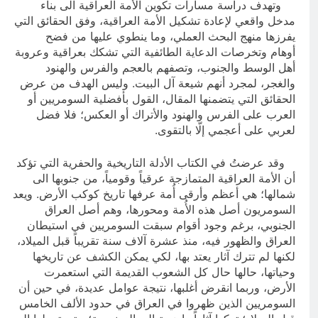
وتهدف دراسة مسارات تكوين الأُمة العراقية الى بناء
مدخل واقعي لإعادة تشكيل الأمة العراقية، وفق الحقائق التي
يفرزها منهج البحث العملي، وما ينطوي عليها من فضح
أوهام وتخرصات الدعاية الطائفية التي تشكك بعراقية وعروبة
أهل الوسط والجنوب، وتصفهم بالعجم والفرس والهنود
والغجر، لمجرد أنهم شيعة آل البيت. وليس الهدف من عرض
الحقائق التي يتضمنها المقال، القول بأفضلية السومريين أو
العرب على الفرس والهنود والأتراك أو العكس؛ فلا فضل
لعربي على أعجمي إلّا بالتقوى.
وقد عرضتُ في الكتاب الأدلة التاريخية والحفرية التي تؤكد
أن الأمة العراقية المتمازجة عرقياً وقومياً، من جنوبها الى
شمالها؛ هي أعظم وأرقى أُمة عرفها تاريخ كوكب الأرض. ويعد
السومريون أصل هذه الأُمة ومحورها، وهم أصل العراق
الجنوبي، برغم وجود أقوام سبقت السومريين في استيطان
العراق والظهور فيه، منذ عشرة آلاف سنة تقريباً قبل الميلاد،
لكنها لم تترك آثار يعتد بها، لكي يمكن الكشف عن تاريخها
وحياتها، حالها حال كل الشعوب القديمة التي استعمرت
الأرض، وربما انقرض أغلبها، نتيجة عوامل عديدة، في حين أن
السومريين الذين ظهروا في العراق في حدود الألف الخامس