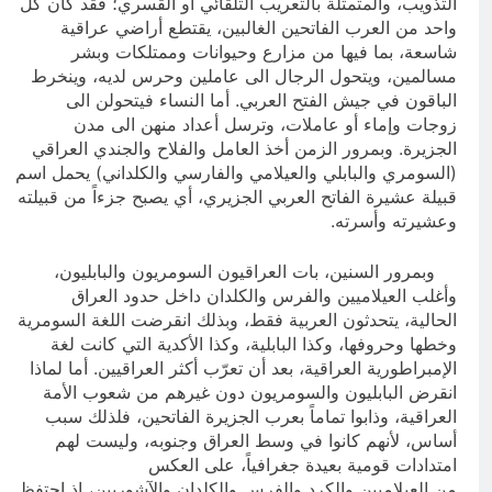
التذويب، والمتمثلة بالتعريب التلقائي أو القسري؛ فقد كان كل
واحد من العرب الفاتحين الغالبين، يقتطع أراضي عراقية
شاسعة، بما فيها من مزارع وحيوانات وممتلكات وبشر
مسالمين، ويتحول الرجال الى عاملين وحرس لديه، وينخرط
الباقون في جيش الفتح العربي. أما النساء فيتحولن الى
زوجات وإماء أو عاملات، وترسل أعداد منهن الى مدن
الجزيرة. وبمرور الزمن أخذ العامل والفلاح والجندي العراقي
(السومري والبابلي والعيلامي والفارسي والكلداني) يحمل اسم
قبيلة عشيرة الفاتح العربي الجزيري، أي يصبح جزءاً من قبيلته
وعشيرته وأسرته.
وبمرور السنين، بات العراقيون السومريون والبابليون،
وأغلب العيلاميين والفرس والكلدان داخل حدود العراق
الحالية، يتحدثون العربية فقط، وبذلك انقرضت اللغة السومرية
وخطها وحروفها، وكذا البابلية، وكذا الأكدية التي كانت لغة
الإمبراطورية العراقية، بعد أن تعرّب أكثر العراقيين. أما لماذا
انقرض البابليون والسومريون دون غيرهم من شعوب الأمة
العراقية، وذابوا تماماً بعرب الجزيرة الفاتحين، فلذلك سبب
أساس، لأنهم كانوا في وسط العراق وجنوبه، وليست لهم
امتدادات قومية بعيدة جغرافياً، على العكس
من العيلاميين والكرد والفرس والكلدان والآشوريين، إذ احتفظ