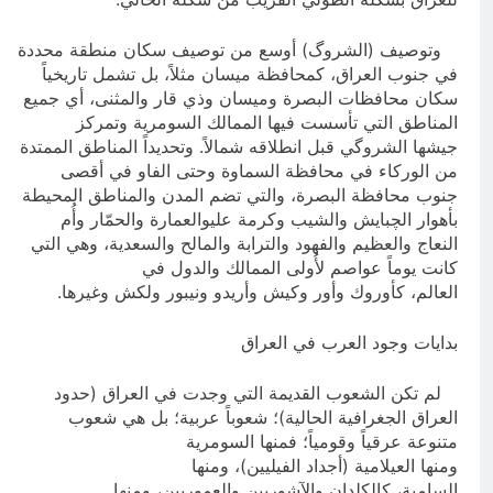
وتوصيف (الشروگ) أوسع من توصيف سكان منطقة محددة
في جنوب العراق، كمحافظة ميسان مثلاً، بل تشمل تاريخياً
سكان محافظات البصرة وميسان وذي قار والمثنى، أي جميع
المناطق التي تأسست فيها الممالك السومرية وتمركز
جيشها الشروگي قبل انطلاقه شمالاً. وتحديداً المناطق الممتدة
من الوركاء في محافظة السماوة وحتى الفاو في أقصى
جنوب محافظة البصرة، والتي تضم المدن والمناطق المحيطة
بأهوار الچبايش والشيب وکرمة عليوالعمارة والحمّار وأُم
النعاج والعظيم والفهود والترابة والمالح والسعدية، وهي التي
كانت يوماً عواصم لأُولى الممالك والدول في
العالم، كأوروك وأور وكيش وأريدو ونيبور ولكش وغيرها.
بدايات وجود العرب في العراق
لم تكن الشعوب القديمة التي وجدت في العراق (حدود
العراق الجغرافية الحالية)؛ شعوباً عربية؛ بل هي شعوب
متنوعة عرقياً وقومياً؛ فمنها السومرية
ومنها العيلامية (أجداد الفيليين)، ومنها
السامية، كالكلدان والآشوريين والعموريين، ومنها