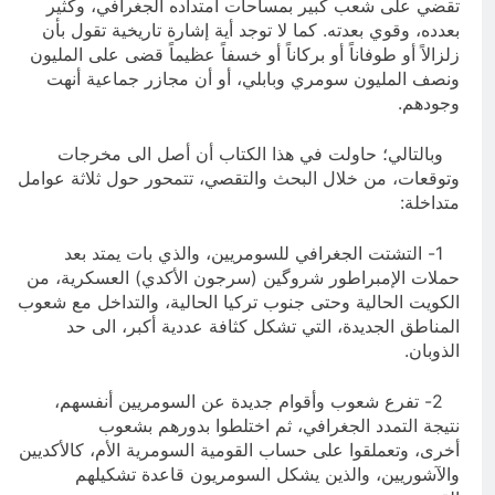
تقضي على شعب كبير بمساحات امتداده الجغرافي، وكثير
بعدده، وقوي بعدته. كما لا توجد أية إشارة تاريخية تقول بأن
زلزالاً أو طوفاناً أو بركاناً أو خسفاً عظيماً قضى على المليون
ونصف المليون سومري وبابلي، أو أن مجازر جماعية أنهت
وجودهم.
وبالتالي؛ حاولت في هذا الكتاب أن أصل الى مخرجات
وتوقعات، من خلال البحث والتقصي، تتمحور حول ثلاثة عوامل
متداخلة:
1- التشتت الجغرافي للسومريين، والذي بات يمتد بعد
حملات الإمبراطور شروگين (سرجون الأكدي) العسكرية، من
الكويت الحالية وحتى جنوب تركيا الحالية، والتداخل مع شعوب
المناطق الجديدة، التي تشكل كثافة عددية أكبر، الى حد
الذوبان.
2- تفرع شعوب وأقوام جديدة عن السومريين أنفسهم،
نتيجة التمدد الجغرافي، ثم اختلطوا بدورهم بشعوب
أخرى، وتعملقوا على حساب القومية السومرية الأم، كالأكديين
والآشوريين، والذين يشكل السومريون قاعدة تشكيلهم