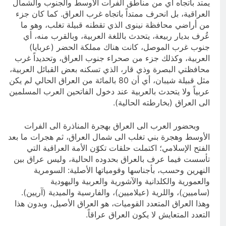
يمتد باتجاه أي من مناطق الفرات الأوسط والجنوب والشمال
العراقية، بل انحرف ممتداً باتجاه غرب العراق. كما كان جزء
من أراضي محافظة نينوى الذي تقطنه قبيلة تغلب، وهو ما
عُرف بديار ربيعة، يتحدث باللغة العربية، وبالقرب منه، أي
جنوب غرب الموصل، كانت هناك مملكة الحضر (عربايا)
العربية، وكذلك جزء من صحراء جنوب العراق، وتحديداً غرب
محافظتي البصرة وذي قار، الذي تسكنه بعض القبائل العربية،
مثل قبيلة شيبان، أي أن 80 بالمائة من العراق الحالي لم يكن
عربياً ولا يتحدث بالعربية عند دخول الفاتحين العرب المسلمين
الى العراق (بخارطته الحالية).
وبحضور العرب الى العراق بهجرة المناذرة الى الفرات
الأوسط وهجرة بني تغلب الى شمال العراق، ثم هجرات ما بعد
الفتح الإسلامي؛ اكتملت حلقات تكوّن الأمة العراقية التي
تأسست فيما عرف بالعراق بحدوده الحالية، وليس عراق بين
النهرين وحسب، بأجناسها وقومياتها الأصلية: السومرية
والعمورية والكلدانية والآشورية والعربية واليهودية
(ساميين)، واللرية (عيلاميين)، والفارسية والميدية (آريين).
وهذا العراق المتعدد القوميات، هو العراق الأصيل، وبدون هذا
التعدد المتعايش لا يكون العراق عراقاً.