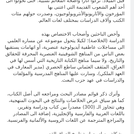
قبل الميلاد؛ تركوا آثاراً واضحة المعالم نسبية؛ حتى تحولوا الى
أحد أهم الشعوب القديمة التي اعتنى بها
المؤرخون والآثاريونوالأنثروبولوجيون، وصدرت حولهم مئات
الكتب وآلاف الدراسات بمختلف لغات العالم.
وأخص الباحثين وأصحاب الاختصاص بهذه
الدراسة (الخلاصة)؛ لكيلا يتحول موضوعه عن مساره العلمي
الى مساجلات عاطفية آيديولوجية عنصرية، أو اتهامات يستقيها
بعض الناس من المناهج الشوفينية العنصرية المحرفة للحقائق
والتاريخ، ولا سيما مناهج الكتابة التاريخية التي أسس لها في
العراق، المثقف العثماني ساطع الحصري (مدير المعارف في
العهد الملكي)، وسارت عليها المناهج المدرسية والمؤلفات
والدراسات في عهد حزب البعث.
وأترك ذكر قوائم مصادر البحث ومراجعه الى أصل الكتاب،
كما هو سياق عرض الخلاصات والنتائج في البحوث المنهجية،
وهي تتجاوز الـ (300) مصدراً بين كتاب ودراسة وتقرير،
باللغات العربية والفارسية والإنجليزية، إضافة الى المصادر
والمراجع المترجمة عن اللغات الروسية والألمانية والفرنسية.
مشكلة مصادر دراسة تاريخ العراق القديم