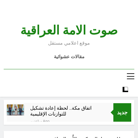
Ski
t
conten
صوت الامة العراقية
موقع اعلامي مستقل
مقالات عشوائية
اتفاق مكة.. لحظة إعادة تشكيل
جديد
للتوازنات الإقليمية
ساعتين Ago
من حلف بغداد إلى الحلف السعودي
التركي الباكستاني- وفوائد انضمام