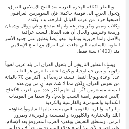
وبالنظر لكثافة الهجرة العربية بعد الفتح الإسلامي للعراق،
وتحول العرب الى قومية حاكمة؛ فإن السومريين العراقيون
أصبحوا جزءاً من عرب القبائل النازحة، بدءاً بكندة
وكلاب وتميم وبكر وخزاعة وانتهاء بمذحج وطي ووائل وشيبان
وربيعة وغيرهم. والحال أن هذه القبائل ليست عراقية
بالأصل وانما جزيرية ويمانية. وهو أيضا ينطبق على جميع الأسر
العلوية (السادة)، التي جاءت الى العراق مع الفتح الإسلامي
منذ (1400) سنة فقط.
ويشاء التطور التاريخي أن يتحول العراق الى بلد عربي لغوياً
وقومياً وليس جينالوجياً، ويكون الشعب العربي هو الغالب
عدداً وعدة ونوعاً؛ لتصل نسبته تدريجياً الى أكثر من 70 بالمائة
من نفوس العراق. ولكن مما لا شك فيه أن من بين هذه
النسبة مستعربين كُثُر، بل لعلهم أكثر عدداً من العرب الأقحاح
(الذين تجمعهم رابطة النسب والدم)، ولا سيما من القوميات
الكلدانية والسومرية والفارسية والكردية
والتركية واللرية (القومية التي ينتسب إليها الفيليونوأشقاؤهم
اللك والبختيارية والكلهورية والممسنية والبويرية). وبمرور
الزمن، وبمنطق التعايش وبقدرة العرب المعروفة بعد الإسلام،
على احتواء الآخرين؛ أصبح هؤلاء المستعرَبون جزأً لا يتجزأ من