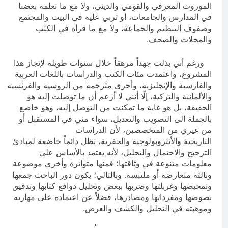
الموروث المعرفي والقومي والديني، ولا مع ما تعلمه بعضنا
في المدارس والجامعات، أو تربي عليه في البيت والمجتمع
وصفوف التنظيم والجماعة، ولا مع ما قرأه في الكتب
والمجلات والصحف.
ورغم أني بذلت جهداً مرهقاً خلال سنوات طويلة لإنجاز هذا
المشروع، واعتمدت مئات الكتب والدراسات باللغات العربية
والفارسية والإنجليزية، وأخرى مترجمة من الروسية والفرنسية
والألمانية والتركية، إلّا أنني لا أزعم أن ما توصلت إليه هو
الحقيقة، بل هو غاية ما تمكنت من التوصل إليه، وهو خاضع
بالجملة الى التصويب والتعديل، سواء مني في المستقبل أو
من غيري من المتخصصين، لأن الدراسات
التاريخية والأنثروبولوجية والحفرية، تظل دائماً خاضعة لمبادئ
الترجيح والاحتمال والتحليل، لأنه يعتمد بالأساس على
معلومات متنوعة في وثاقتها؛ فمنها متواترة وأخرى موضوعة
وثالثة متعارضة أو ملتبسة. وبالتالي؛ يكون دور الباحث جمعها
وتمحيصها وغربلتها وضربها ببعض وتحليل دوافع كتابها وتدقيق
نصوصها ومفرداتها ومصادرها، فضلاً عن اعتماده على مهارته
وموهبته في التحليل والكشف والعرض.