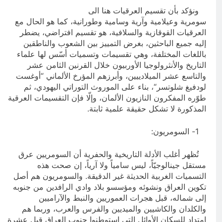
ونؤكد بأن تقسيم العرقيات هنا الى
سومرية وعيلامية وآرية وسامية وطورانية، كما هو الحال مع
العرقيات القوقازية والسلافية، هو تقسيم افتراضي، يضطر
إليه جميع الباحثين، بغرض التمييز بين الشعوب والناطقين
باللغات المختلفة، وهي تقسيمات وتسميات أسّس لها علماء
التاريخ والأنثرولوجيا الأوربيون خلال القرنين الثامن عشر
والتاسع عشر الميلادييين، وأبرزهم المؤرخ الألماني “أوغست
لودفيغ شلوتسر“، بناء على الموروث التوراتي اليهودي، ثم
طوّره المفكرون النازيون الألمان، وإلّا فإن التقسيمات العرقية
المذكورة لا تشكل حقيقة علمية ثابتة.
1- السومريون:
تُظهر أغلب الأدلة التاريخية والحفرية أن السومريين عرق
مستقل جينالوجيّاً، ليس سامياً ولا آرياً، إن صحت هذه
التسميات الغربية الحديثة غير الدقيقة. والسومريون هم أصل
تكوين العراق ونشوئه ومؤسسو بلاد وادي الرافدين من جنوبه
إلى شماله، قبل هجرات العموريين والنبط والآراميين
والكلدان والكاشيين والميديين والفرس والعرب، وربما هم
امتداد للسكان الأوائل التي استوطنوا جنوب العراق قبل عشرة