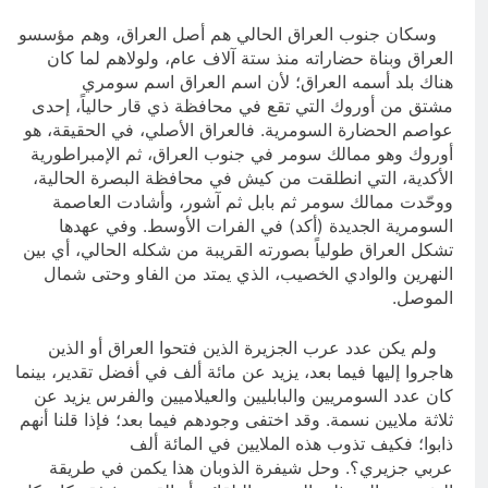
وسكان جنوب العراق الحالي هم أصل العراق، وهم مؤسسو
العراق وبناة حضاراته منذ ستة آلاف عام، ولولاهم لما كان
هناك بلد أسمه العراق؛ لأن اسم العراق اسم سومري
مشتق من أوروك التي تقع في محافظة ذي قار حالياً، إحدى
عواصم الحضارة السومرية. فالعراق الأصلي، في الحقيقة، هو
أوروك وهو ممالك سومر في جنوب العراق، ثم الإمبراطورية
الأكدية، التي انطلقت من كيش في محافظة البصرة الحالية،
ووحّدت ممالك سومر ثم بابل ثم آشور، وأشادت العاصمة
السومرية الجديدة (أكد) في الفرات الأوسط. وفي عهدها
تشكل العراق طولياً بصورته القريبة من شكله الحالي، أي بين
النهرين والوادي الخصيب، الذي يمتد من الفاو وحتى شمال
الموصل.
ولم يكن عدد عرب الجزيرة الذين فتحوا العراق أو الذين
هاجروا إليها فيما بعد، يزيد عن مائة ألف في أفضل تقدير، بينما
كان عدد السومريين والبابليين والعيلاميين والفرس يزيد عن
ثلاثة ملايين نسمة. وقد اختفى وجودهم فيما بعد؛ فإذا قلنا أنهم
ذابوا؛ فكيف تذوب هذه الملايين في المائة ألف
عربي جزيري؟. وحل شيفرة الذوبان هذا يكمن في طريقة