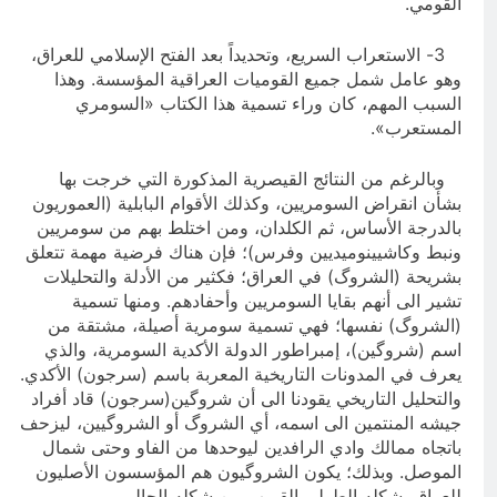
القومي.
3- الاستعراب السريع، وتحديداً بعد الفتح الإسلامي للعراق،
وهو عامل شمل جميع القوميات العراقية المؤسسة. وهذا
السبب المهم، كان وراء تسمية هذا الكتاب «السومري
المستعرب».
وبالرغم من النتائج القيصرية المذكورة التي خرجت بها
بشأن انقراض السومريين، وكذلك الأقوام البابلية (العموريون
بالدرجة الأساس، ثم الكلدان، ومن اختلط بهم من سومريين
ونبط وكاشيينوميديين وفرس)؛ فإن هناك فرضية مهمة تتعلق
بشريحة (الشروگ) في العراق؛ فكثير من الأدلة والتحليلات
تشير الى أنهم بقايا السومريين وأحفادهم. ومنها تسمية
(الشروگ) نفسها؛ فهي تسمية سومرية أصيلة، مشتقة من
اسم (شروگين)، إمبراطور الدولة الأكدية السومرية، والذي
يعرف في المدونات التاريخية المعربة باسم (سرجون) الأكدي.
والتحليل التاريخي يقودنا الى أن شروگين(سرجون) قاد أفراد
جيشه المنتمين الى اسمه، أي الشروگ أو الشروگيين، ليزحف
باتجاه ممالك وادي الرافدين ليوحدها من الفاو وحتى شمال
الموصل. وبذلك؛ يكون الشروگيون هم المؤسسون الأصليون
للعراق بشكله الطولي القريب من شكله الحالي.