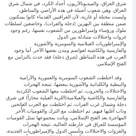
شرق العراق، والميديونالآريون، أجداد الكرد، في شمال شرق
العراق. وهي شعوب أصيلة في هذه الأراضي والمناطق،
وليست محتلة أو غازية، لأن العراقيين القدماء كانوا يسكنون
ضمن منطقة بين النهرين (دجلة والفرات)، وخاضعين لسلطات
ملوك ورؤساء وإمبراطورين من الشعوب نفسها، رغم وجود
غزوات واحتلالات متبادلة بين الدول
والإمبراطوريات العيلامية والسومرية والآشورية
والفارسية والكاشية لعواصم ومدن بعضها الآخر. أما وجود
العرب في هذه المناطق (شرق دجلة) فقد حدث بالتزامن مع
الفتح الإسلامي.
وقد اختلطت الشعوب السومرية والعمورية والآرامية
والنبطية والكلدانية والآشورية ببعضها، نتيجة الهجرات
والاحتلالات والحروب، ثم اختلطت معها الشعوب الكردية
والفارسية والكاشية والعيلامية(اللرية الفيلية مجازاً) في شرق
دجلة وشمال غرب الفرات، ثم اختلطت مع العرب الفاتحين
وذاب أغلبها فيهم، ثم اختلطت مع الترك والقوميات الأُخر
المهاجرة بعد الفتح الإسلامي، وباتت بمجموعها تمثل القوميات
المؤسسة للعراق في خارطته الحالية، نتيجة الهجرات
والغزوات والاحتلالات وتأسس الدول والإمبراطوريات الجديدة،