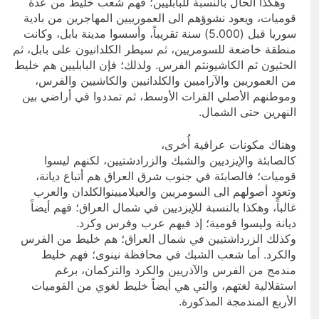
وهكذا الحال بالنسبة للبابليين؛ فهم شعب خليط من عدة
قوميات، ويعود نشوؤهم الى العمورييين المهاجرين من بادية
سوريا قبل (5.000) سنة تقريباً، وأسسوا مدينة بابل، وكانت
منطقة خاضعة للسومريين، ثم سيطر الكلدانيون على بابل، ثم
الحثيون ثم الكاشيونثم الفرس. ولذلك؛ فإن البابليين هم خليط
من العموريين والآراميين والكلدانيين والكاشيين والفرس،
وموطنهم الأصلي الفرات الأوسط، ثم تمددوا في أراضي بين
النهرين حتى الشمال.
وهناك مكونات عراقية أُخرى،
كالصابئة والإيزديين والشبك والزرادشتيين، لكنهم ليسوا
قوميات؛ فالصابئة في جنوب شرق العراق هم أتباع ديانة،
وتعود أصولهم الى السومريين والعيلاميينوالكلدان والعرب
غالباً، وهكذا بالنسبة للإيزديين في شمال العراق؛ فهم أيضاً
ديانة وليسوا قومية؛ إذ فيهم عرب وفرس وكرد.
وكذلك الزرداشتيين في شمال العراق؛ هم خليط من الفرس
والكرد. أما شعب الشبك في محافظة نينوى؛ فهم خليط
مندمج من الفرس والآذريين والكرد والتركمان، برغم
استقلالية لغتهم، والتي هي أيضاً خليط لغوي من القوميات
الأربع المندمجة المذكورة.