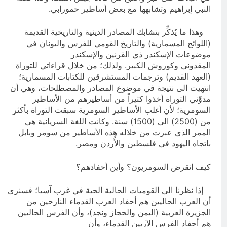
النبي إبراهيم وتشابهها مع بعض أساطير حمورابي.
وهذا ما يُذكِّر بتشابك المصادر الدينية والتاريخية القديمة
(اللوائح المسمارية) والتاريخ القومي للفرس واليونان في
موضوعات الإسكندر ذي القرنين والإسكندر
المقدوني وكوروش الكبير. ولذلك؛ من خلال قراءاتي للتوراة
(العهد القديم) وترجمات المستشرقين للكتابات المسمارية؛
انتهيت الى نتيجة في موضوع المصادر والمصطلحات، وهي أن
مدوِّني التوراة أخذوا كثيراً من أساطيرهم من الأساطير
السومرية؛ لأن أغلب الأساطير السومرية سبقت التوراة بأكثر
من (2500) الى (1500) سنة. وكانت اللغة السريانية هي
الممر الذي عبرت من خلاله هذه الأساطير من سومر وبابل
باتجاه اليهود في فلسطين والأُردن ومصر.
كيف انقرض السومريون؟ وأين أحفادهم؟
إذا نظرنا الى القوميات الحالية الحية في غرب آسيا؛ فسنرى
أن العرب الحاليين هم أحفاد العرب القدماء النازحين من
الجزيرة العربية (اليمن والحجاز ونجد)، وأن الفرس الحاليين
هم أحفاد الفرس الآريين القدماء، وأن