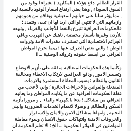
القرار الظالم دفع هؤلاء ( المكاريد ) لشراء الوقود من
السوق السوداء , وهذا يعني ارتفاع اسعار الوقود بالنسبة لهم
, مما يؤثر سلبا على حياتهم المعيشية ويفاقم من همومهم
وازماتهم التي لا تنتهي او التي اريد لها ان تبقى وتتمدد ؛
فالحكومات العراقية تتبرع بالنفط للأجانب والغرباء , وتبيعه
للأردن وغيرها بأسعار مخفضة , ناهيك عن التهريب وباقي
الجرائم الاقتصادية التي تستنزف مقدرات الامة وثروات
الوطن ؛ والتي تغض الطرف عنها ؛ بينما تحرم المواطن
العراقي من ابسط حقوقه وثرواته الوطنية …!!
وكأنما هذه الحكومات المتعاقبة متفقة على تأزيم الاوضاع
وتعسير الامور , ودفع العراقيين لارتكاب الاخطاء ومخالفة
القانون والنظام ؛ بسبب المعاناة المستمرة والازمات
المفتعلة والقوانين والاجراءات الجائرة ؛ واني لأعجب من
غفلة الحكومات العراقية عن ما يكابده المواطن وما يعانيه
العراقي من مشاكل ؛ بدءا بالكهرباء والماء , و مرورا بأزمة
السكن والبطالة, و وصولا لانعدام الخدمات الضرورية والبنى
التحتية , وانتهاءا بمشاكل الامن والامان والاستقرار
والخروقات الامنية وانتهاكات حقوق الانسان وسوء معاملة
المواطنين في الدوائر الحكومية … الخ ؛ الا تعلم الحكومة ان