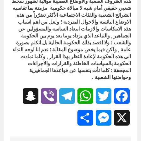
هذه الظروف الصعبة والاوضاع العصيبة
مواتية لظهور سخط
شعبي حقيقي أمام شبه لا مبالاة حكومية مزمنة بما تقاسيه
الشرائح الشعبية والفئات الاجتماعية الأكثر تضرّراً من
هذه
الاوضاع البائسة والاحوال المتردية ؛ ولعل من اهم اسباب
هذه الانتكاسات والازمات ابتعاد الساسة والمسؤولين عن
الجماهير , والتباعد الذي يزداد يوما بعد يوم بين الحكومة
والشعب ؛ ولا اقصد بذلك الحكومة الحالية بل اتكلم بصورة
عامة , ولكن فيما يخص موضوع المقالة ؛ نعم انا اوجه النداء
الى هذه الحكومة لإعادة النظر بهذا القرار , وكلما تمادت
الحكومة
بالسياسات الخاطئة
والقرارات والاجراءات
المجحفة ؛ كلما نأت بنفسها عن قواعدها الجماهيرية
وحواضنها الشعبية .
Snapchat
Viber
Telegram
WhatsApp
Twitter
Facebook
Share
Messenger
X