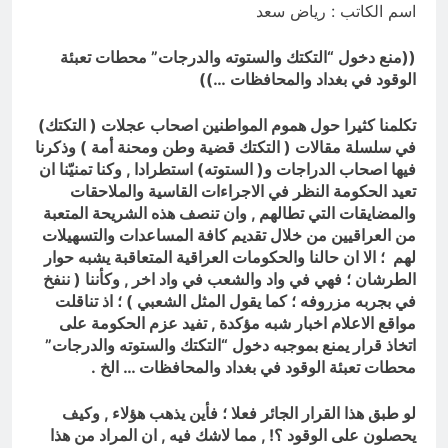
من الجولاني (ح 1) (وإذا كنت فيهم فأقمت
اسم الكاتب : رياض سعد
لهم الصلاة فلتقم طائفة منهم معك
13 ساعة Ago
وليأخذوا أٍسلحتهم)
مجلس عزاء حسيني (البصيرة في
((
منع دخول “التكتك والستوته والدرجات” محطات تعبئة
القرآن الكريم وعند العباس عليه
الوقود في بغداد والمحافظات …))
السلام)
13 ساعة Ago
تكلمنا كثيرا حول هموم المواطنين اصحاب عجلات ( التكتك)
في سلسلة مقالات ( التكتك قضية وطن ومحنة أمة ) وذكرنا
فيها اصحاب الدراجات و( الستوته) استطرادا , وكنا تمنيّنا ان
تعيد الحكومة النظر
في الاجراءات القاسية والملاحقات
والمضايقات التي تطالهم , وان تنصف هذه الشريحة المتعبة
من العراقيين من خلال تقديم كافة المساعدات والتسهيلات
لهم ؛ الا ان حالنا والحكومات العراقية المتعاقبة يشبه حوار
الطرشان ؛ فهي في واد والشعب في واد اخر , وكأننا ( ننفخ
في بجربه مزروفه ؛ كما يقول المثل الشعبي ) ؛ اذ تناقلت
مواقع الاعلام اخبار شبه مؤكدة , تفيد عزم الحكومة على
اتخاذ قرار يمنع بموجبه
دخول “التكتك والستوته والدرجات”
محطات تعبئة الوقود في بغداد والمحافظات
… الخ .
لو طبق هذا القرار الجائر فعلا ؛ فأين يذهب هؤلاء , وكيف
يحصلون على الوقود ؟! , مما لاشك فيه , ان المراد من هذا