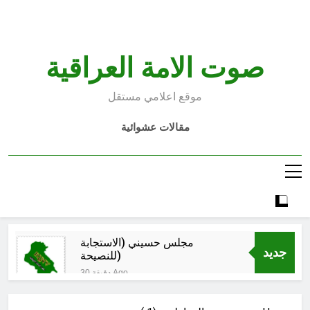
Ski
t
conten
صوت الامة العراقية
موقع اعلامي مستقل
مقالات عشوائية
مجلس حسيني (الاستجابة
جديد
للنصيحة)
30 دقيقة Ago
الكاتبان باقر الزبيدي ورياض سعد يحذران
من الجولاني (ح 2) (فاذا سجدوا فليكونوا