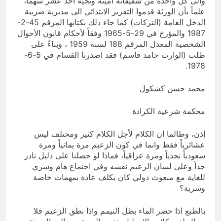
والى كل واحدة من شقيقاته امينة ونجية احد عشر سهماً،
علماً بأن الورثة قدموا التقرير الابتدائي الى مديرية ضريبة
الدخل العامة (التركات) كما جاء ذلك بكتابها المرقم 45-2-
1987 والمؤرخ في 29-5-1965 وفقاً لأحكام قانون الأحوال
الشخصية المعدل المرقم 188 لسنة 1959 ، وبناءً على
طلب (الوارث حامد قاسم) فقد اصدرنا القسام في 5-6-
1978.
محمد حسن كشكول
محكمة شرعية الكرادة
إذن، وطالما ان الكلام لأجل الكلام كثير ومختلف ليس
عشائرياً فقط وانما في كون الزعيم مرة يمانياً ومرة
سعودياً نجدياً ومرة عراقياً، فماذا لو حصلنا على دليل نادر
جداً وعلى لسان الزعيم نفسه وفي اجتماع هام وسري
للغاية مع مبعوث دولي كان يكلف عادة بمهمات خاصة
وسرية؟
بالطبع اذا حضر الماء بطل التيمم واذا نطق الزعيم فلا