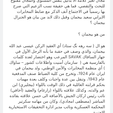
مجال لغير كلامه الا بدليل بنفس المستوى والمجال مفتوح
للبحث والتقصي، فما هي حقيقة نسب الزعيم التي صرح
بها رسمياً في الاجتماع آنف الذكر مع ضابط المخابرات
الايراني سعيد بيجمان وقبل ذلك لابد من بيان هو الجنرال
بيجمان ؟
من هو بيجمان ؟
هو ال ( سه رهه نگ ستاد) أي العقيد الركن عيسى عبد الله
بيجمان، والذي وصف في حقبة ما بأنه الرجل الأول في
جهاز السافاك SAVAK المرعب وهو اختصار لعدة كلمات
بالفارسية هي ( سازمان أمنيت واطلاعات كشور – ساواك
) أي منظمة المخابرات والأمن الوطني، ولد بيجمان في
ايران عام 1924، وتخرج من كلية الضباط صنف المدفعية
عام 1943، وتنقل بين عدة واجبات وكلف بعدة مهمات
بحكم قرابته العائلية في ذلك الوقت باللواء (بيجليري) ابن
عم والدته، وكذلك علاقته باللواء (زارغام) والعقيد (أخافي)
نائب رئيس اركان الجيش بالأضافة الى حسن علاقته بقائده
المباشر (مصطفى امجادي)، وكان من مهامه سكرتير
المحكمة العسكرية ونائب مدير ادارة التحقيقات الاستخبارية
الاحنبية.