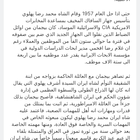
حتى اذا حل العام 1957 وقام الشاه محمد رضا پهلوي
بتأسيس جهاز السافاك المخيف بمساعدة المخابرات
الامريكية CIA والاسرائيلية الموساد، كان بيجمان من اوائل
الضباط الذين نقلوا الى الجهاز الجديد الذي ضم بين صفوفه
في فترة ما حوالي ستون الفاً من الموظفين والعملاء رغم
ان غلام رضا افخمي مدير ابحاث الدراسات الدولية في
مؤسسة الابحاث الايرانية يقدر عدد موظفيه ما بين اربعة
الى ستة الاف موظف.
ثم تصاهر بيجمان مع العائلة الحاكمة بزواجه من ابنة
الشقيقة التوأم لشاه ايران السيدة أشرف پهلوي التي يقال
انه كان لها الذراع الطولى والسطوة العظمى في إدارة
شؤون الحكم في ايران الشاهنشاهية، فأصبح بيجمان بذلك
جزءاً من العائلة الامبراطورية، ثم اثبت بما يمتلك من
قدرات ومهارات انه أهل للمهمات الصعبة، فاعتمد عليه
شاه ايران محمد رضا پهلوي ليكون مبعوثه الخاص في
المهمات السرية والخاصة فوق العادة، ومنها مهمته الخاصة
بعد حوالي سنة من ثورة تموز في العراق والمتمثلة بلقاء
الزعيم عبد الكريم قاسم مبعوثاً رسمياً خاصاً من شاه ايران