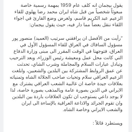
يقول بيجمان انه كلف عام 1959 بمهمة رسمية خاصة
مبعوثاً شخصياً من قبل شاه ايران محمد رضا پهلوي للقاء
الزعيم عبد الكريم قاسم، ولغرض وضع القارئ في اجواء
اللقاء ننقل بعضاً مما دار فيه، حيث يقول بيجمان:
“رأيت من الأفضل ان يرافقني سرتيب (العميد) منصور پور
مسؤول السافاك في العراق للقاء المسؤول الأول في
العراق، فتوجهنا في الوقت المقرر الى مبنى وزارة الدفاع
التي كانت محل عمل ومعيشة رئيس الوزراء، وبعد الترحيب
وتبادل عبارات السلام والمجاملة وشرب الشاي، تحدثت
عن عمق الروابط المشتركة بين البلدين والشعبين، وابلغت
الزعيم العراقي سلام وتحيات صاحب الجلالة الشاه وتمنياته
بعلاقات جيدة خاصة ان غالبية الشعب العراقي يشترك مع
الايراني في الدين بصورة عامة وبالمذهب بصورة خاصة، لذا
لا يوجد داعي يستوجب ان تكون العلاقات باردة بين البلدين
وان تقوم الجرائد والاذاعة العراقية بالإساءة الى ايران
والشعب الايراني وخاصة الشاه.
ويستطرد قائلاً :