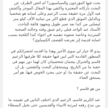
بحث فيها المؤرخون والسياسيون؟ ام اغض الطرف عن
البحث بأركانه المعتبرة واكتفي بهذا المقال الموجز وأكشف
فيه لأول مرة حقيقة نسب الزعيم وعلى لسانه هو شخصياً
وبالدليل الموثق الذي قطع اكثر من ثمانية الآف كيلو متر
ليصلني من كندا بعد صبر طويل وبجهود فائقة للباحث
الأستاذ عبد الواحد فيلي رغم ضيق وقته وحالته الصحية
المتردية وخاصة صعوبة تنفسه في اجواء كندا الثلجية بسبب
اصابة قديمة إثر تعرضه للقصف الكيمياوي؟
يبدو الا خيار لي سوى الأخير وهذا ما اقدمه لحضراتكم في
السطور القادمة التي ابين فيها حقيقة كلا طرفيها الزعيم
قاسم والجنرال بيجمان شخصيتان كان لهما دور مهم في
حقبة ما من التاريخ، ويستحقان البحث والتقصي، بل ان
البحث عن حقيقة ما، او حتى مجرد الخوض فيها، هو أمر
يستحق العناء.
من هو قاسم ؟
عبد الكريم قاسم، الزعيم الذي اختلف الناس في تقييمه ما
بين مدح رفعه لمرتبة الانبياء والقديسين حتى تخيل البسطاء