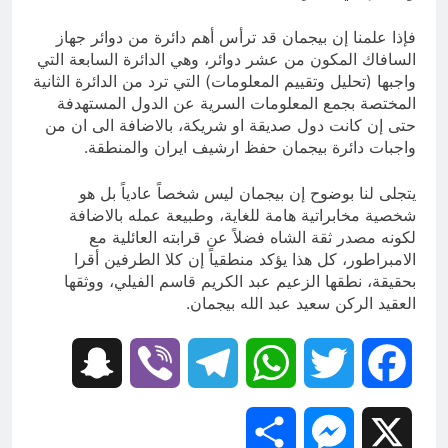
فإذا علمنا إن بيجمان قد ترأس أهم دائرة من دوائر جهاز
السافاك المكون من عشر دوائر، وهي الدائرة السابعة التي
واجبها (تحليل وتقييم المعلومات) التي ترد من الدائرة الثانية
المختصة بجمع المعلومات السرية عن الدول المستهدفة
حتى إن كانت دول صديقة او شريكة، بالاضافة الى ان من
واجبات دائرة بيجمان حفظ ارشيف ايران والمنطقة.
يتجلى لنا بوضوح إن بيجمان ليس شخصاً عادياً بل هو
شخصية مخابراتية هامة للغاية، وطبيعة عمله بالاضافة
لكونه مصدر ثقة الشاه فضلاً عن قرابته العائلية مع
الامبراطور، كل هذا يؤكد منطقياً إن كلا الطرفين أقرا
بحقيقة، نطقها الزعيم عبد الكريم قاسم الفيلي، ووثقها
العقيد الركن سعيد عبد الله بيجمان.
Snapchat
Viber
Telegram
WhatsApp
Twitter
Facebook
Share
Messenger
X