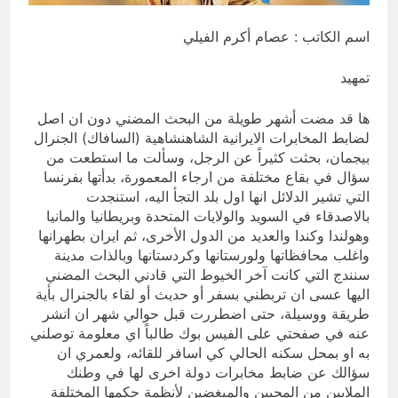
ضربة إستباقية لقوات صنعاء… دمرت كل
مابناه النظام السعودي خلال السنوات
اسم الكاتب : عصام أكرم الفيلي
الماضية من مكر وخداع ضد اليمن
11 ساعة Ago
تمهيد
ها قد مضت أشهر طويلة من البحث المضني دون ان اصل
لضابط المخابرات الايرانية الشاهنشاهية (السافاك) الجنرال
بيجمان، بحثت كثيراً عن الرجل، وسألت ما استطعت من
سؤال في بقاع مختلفة من ارجاء المعمورة، بدأتها بفرنسا
التي تشير الدلائل انها اول بلد التجأ اليه، استنجدت
بالاصدقاء في السويد والولايات المتحدة وبريطانيا والمانيا
وهولندا وكندا والعديد من الدول الأخرى، ثم ايران بطهرانها
واغلب محافظاتها ولورستانها وكردستانها وبالذات مدينة
سنندج التي كانت آخر الخيوط التي قادني البحث المضني
اليها عسى ان تربطني بسفر أو حديث أو لقاء بالجنرال بأية
طريقة ووسيلة، حتى اضطررت قبل حوالي شهر ان انشر
عنه في صفحتي على الفيس بوك طالباً اي معلومة توصلني
به او بمحل سكنه الحالي كي اسافر للقائه، ولعمري ان
سؤالك عن ضابط مخابرات دولة اخرى لها في وطنك
الملايين من المحبين والمبغضين لأنظمة حكمها المختلفة