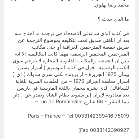
محمد رضا پهلوي.
ما الذي حدث ؟
في كتابه الذي ساعدني الاصدقاء في ترجمة ما احتاج منه
بعد ان ابلغني صديق قمت بتكليفه بموضوع الترجمة عن
طريق جمعية المترجمين العراقية أو حتى مكاتب
المترجمين المحلفين الرسمية مهما كانت التكاليف، الا انه
تبين ان الجمعية والمكاتب القانونية المجازة لا تترجم سوى
الكتب الرسمية، اقول في كتابه الموسوم ( أسرار بستن
پيمان 1975 الجزيرة – از پرونده بکلی سري ساواك ) اي (
اسرار معاهدة الجزائر 1975 – من الملفات السرية للغاية
للسافاك) الذي نشره بيجمان باللغة الفارسية في باريس
بعد مغادرته لإيران إثر سقوط نظام الشاه وصدر عن ( دار
نيما للنشر – 66 شارع ruc de Romainville –
75019 Paris – France – Tel 0033142399416
Fax 0033142390927)