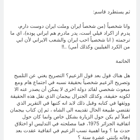
ثم يستطرد قاسم:
وانا شخصياً (من شخصاً ايران وملت ايران دوست دارم،
پدرم از اكراد فيلي است، پدر مادرم هم ايراني پوده)، اي ما
ترجمته ( انا شخصياً احب ايران والشعب الايراني لأن ابي
من الكرد الفيليين وكذلك أمي) ..!!
الخاتمة
هل هناك قول بعد قول الزعيم؟ التصريح يغني عن التلميح
وتصريح الزعيم شخصياً بحقيقة نسبه في اجتماع هام ومع
مبعوث شخصي لقائد دولة اخرى لا يمكن أن يصدر عنه الا
لكونه حقيقة، وكذلك الجنرال بيجمان الذي نقل هذه الحقيقة
ووثقها في كتابه وقبل ذلك لابد انه كتبها في التقرير الذي
تقتضي طبيعة الحال تقديمه الى الشاه ، ثم إن كتاب بيجمان
اصلاً لم يكن حول الزيارة بشكل خاص وانما كان حول
اتفاقية الجزائر 1975، فما مصلحته في التدليس او اختلاق
حدث ما ؟ وما اهمية نسب الزعيم في اتفاقية عقدت بعد
وفاته بإثنتي عشرة سنة ؟