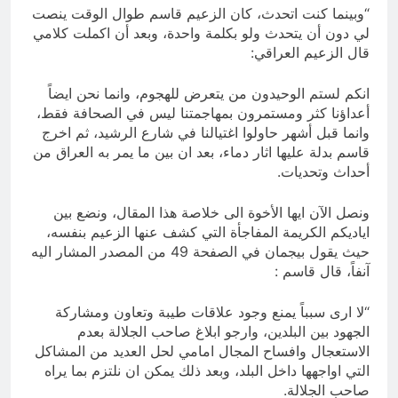
“وبينما كنت اتحدث، كان الزعيم قاسم طوال الوقت ينصت
لي دون أن يتحدث ولو بكلمة واحدة، وبعد أن اكملت كلامي
قال الزعيم العراقي:
انكم لستم الوحيدون من يتعرض للهجوم، وانما نحن ايضاً
أعداؤنا كثر ومستمرون بمهاجمتنا ليس في الصحافة فقط،
وانما قبل أشهر حاولوا اغتيالنا في شارع الرشيد، ثم اخرج
قاسم بدلة عليها اثار دماء، بعد ان بين ما يمر به العراق من
أحداث وتحديات.
ونصل الآن ايها الأخوة الى خلاصة هذا المقال، ونضع بين
اياديكم الكريمة المفاجأة التي كشف عنها الزعيم بنفسه،
حيث يقول بيجمان في الصفحة 49 من المصدر المشار اليه
آنفاً، قال قاسم :
“لا ارى سبباً يمنع وجود علاقات طيبة وتعاون ومشاركة
الجهود بين البلدين، وارجو ابلاغ صاحب الجلالة بعدم
الاستعجال وافساح المجال امامي لحل العديد من المشاكل
التي اواجهها داخل البلد، وبعد ذلك يمكن ان نلتزم بما يراه
صاحب الجلالة.