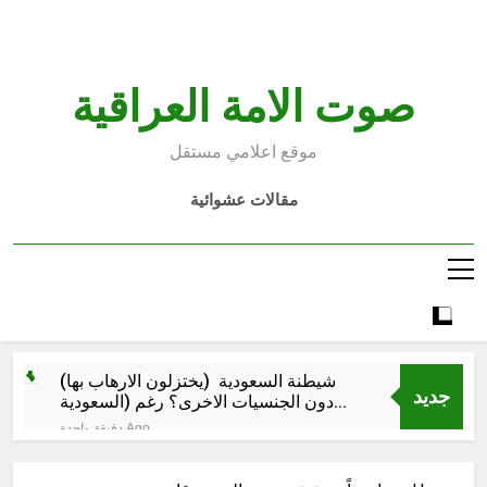
Ski
t
conten
صوت الامة العراقية
موقع اعلامي مستقل
مقالات عشوائية
شيطنة السعودية (يختزلون الارهاب بها)
جديد
دون الجنسيات الاخرى؟ رغم (السعودية
تسمح ببناء الحسينيات) بينما (الاردن ومصر
دقيقة واحدة Ago
تمنعها)؟ واخطر زعماء الارهاب بالعراق
الأنبار تتقلد تيجان اللآلي والدرر في ظل
ليسوا سعوديين..و(الارهابيين جاءوا من
محافظها المهندس عمر مشعان دبوس
سوريا العلوية وليس من السعودية