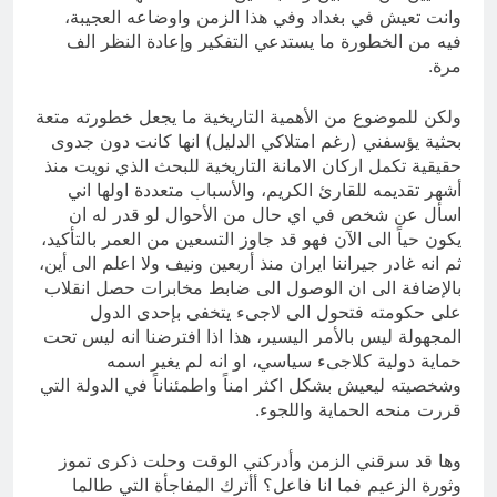
وانت تعيش في بغداد وفي هذا الزمن واوضاعه العجيبة،
فيه من الخطورة ما يستدعي التفكير وإعادة النظر الف
مرة.
ولكن للموضوع من الأهمية التاريخية ما يجعل خطورته متعة
بحثية يؤسفني (رغم امتلاكي الدليل) انها كانت دون جدوى
حقيقية تكمل اركان الامانة التاريخية للبحث الذي نويت منذ
أشهر تقديمه للقارئ الكريم، والأسباب متعددة اولها اني
اسأل عن شخص في اي حال من الأحوال لو قدر له ان
يكون حياً الى الآن فهو قد جاوز التسعين من العمر بالتأكيد،
ثم انه غادر جيراننا ايران منذ أربعين ونيف ولا اعلم الى أين،
بالإضافة الى ان الوصول الى ضابط مخابرات حصل انقلاب
على حكومته فتحول الى لاجىء يتخفى بإحدى الدول
المجهولة ليس بالأمر اليسير، هذا اذا افترضنا انه ليس تحت
حماية دولية كلاجىء سياسي، او انه لم يغير اسمه
وشخصيته ليعيش بشكل اكثر امناً واطمئناناً في الدولة التي
قررت منحه الحماية واللجوء.
وها قد سرقني الزمن وأدركني الوقت وحلت ذكرى تموز
وثورة الزعيم فما انا فاعل؟ أأترك المفاجأة التي طالما