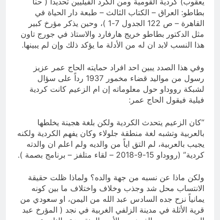
يعقوب) كردية القومية ومن الكرد الفيليين تحديداً ( حنا
بطاطو: العراق – الكتاب الثالث – طبعة دار الحياة في
القاهرة – ص 122 الجدول 7-1 )، وحين يذكر مؤرخ كبير
مثل الدكتور بطاطو خريج هارفارد والاستاذ في جورج تاون
هذا النسب لابد ان له من الأدلة ما يؤكد ذلك وإن لم يبينها.
وفي هذا الصدد يبين احد افراد حمايته الحاج عمر عزيز
رسول من مواليد قضاء مخمور 1937 رداً على سؤال
لشبكة رووداو حول معلوماته إن ام الزعيم كانت كردية
فيلية فيقول الحاج عمر:
“كان الزعيم يتحدث الكردية ولكن بلغة هجينة يخلطها
بالعربية وتشبه لغة منطقة جلولاء وكان يفهم الكردية ولكنه
يجيب بالعربية، لم التق اياً من والديه ولم اعلم ان والدته
كردية” (رووداو 15-9-2018 – لقاء متلفز – برنامج بصمة ).
ولكن ماذا عن نسبه من جهة والده؟ ولماذا ظلت حقيقة
الانتساب محل شد وجذب وخلاف واختلاف ما بين كونه
يمانياً نزح جده السادس عبد الله من اليمن، او سعودي من
قرية الأثلة في مدينة الزلفي الغربية في نجد ( المؤرخ عبد