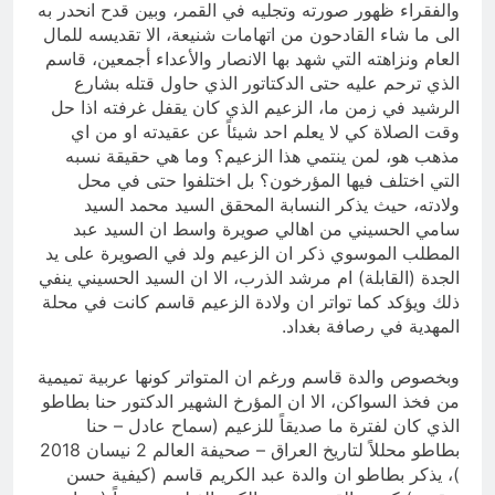
والفقراء ظهور صورته وتجليه في القمر، وبين قدح انحدر به
الى ما شاء القادحون من اتهامات شنيعة، الا تقديسه للمال
العام ونزاهته التي شهد بها الانصار والأعداء أجمعين، قاسم
الذي ترحم عليه حتى الدكتاتور الذي حاول قتله بشارع
الرشيد في زمن ما، الزعيم الذي كان يقفل غرفته اذا حل
وقت الصلاة كي لا يعلم احد شيئاً عن عقيدته او من اي
مذهب هو، لمن ينتمي هذا الزعيم؟ وما هي حقيقة نسبه
التي اختلف فيها المؤرخون؟ بل اختلفوا حتى في محل
ولادته، حيث يذكر النسابة المحقق السيد محمد السيد
سامي الحسيني من اهالي صويرة واسط ان السيد عبد
المطلب الموسوي ذكر ان الزعيم ولد في الصويرة على يد
الجدة (القابلة) ام مرشد الذرب، الا ان السيد الحسيني ينفي
ذلك ويؤكد كما تواتر ان ولادة الزعيم قاسم كانت في محلة
المهدية في رصافة بغداد.
وبخصوص والدة قاسم ورغم ان المتواتر كونها عربية تميمية
من فخذ السواكن، الا ان المؤرخ الشهير الدكتور حنا بطاطو
الذي كان لفترة ما صديقاً للزعيم (سماح عادل – حنا
بطاطو محللاً لتاريخ العراق – صحيفة العالم 2 نيسان 2018
)، يذكر بطاطو ان والدة عبد الكريم قاسم (كيفية حسن