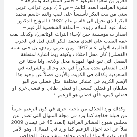
العزيز بن سعود الفرهود – الأسر المنقرضة والنازحة –
نشرة الفراهيد العدد الثالث – ص 5 )، وبين عراقي عربي
سني من بيت البكر تأسيساً على لقب والده جاسم محمد
البكر الذي تحول الى قاسم عام 1932 ( المؤرخ الدكتور
عماد عبد السلام رؤوف – الملفة الشخصية للزعيم –
اصدارات مؤسسة جين لإحياء التراث الوثائقي)، وكذلك لقب
عمه النقيب علي افندي محمد البكر الذي قتل في الحرب
العالمية الاولى عام 1917، وبين عربي زبيدي، بل حتى نسبه
(الفضلي) كان محل اختلاف وكونه ربما اشارة لمنطقة
الفضل التي تقع فيها المهدية محل ولادته، واذا بحثنا عن
لقب الفضلي نجده متكرراً في نجد وحائل والشرقية في
السعودية وكذلك في الكويت والأردن فضلاً عن وجود هذا
الإسم الكريم في عشائر مختلفة مثل فضلي من البو
سلطان او فضلي كبيسي او فضلي طائي او فضلي غزي او
فضلي لامي، فأي فضلي هو الزعيم ؟
وكذلك ورد الخلاف من ناحية اخرى في كون الزعيم عربياً
من قبيلة خفاجة كما ورد في مجلة المنهال التي تصدر عن
مجلس شيوخ العشائر العراقية (العدد 45 في نيسان 2009
نقلاً عن احد اخوال الزعيم كما ورد في المقال)، وهو الأمر
الذي ينفيه الاستاذ الباحث مجاهد منشد منعثر الخفاجي