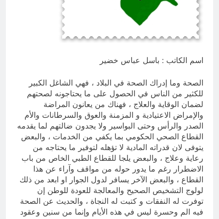
بالعراق (جر الشيعة..لحرب مع سوريا
8 ساعات Ago
الجولاني) و(قصف السعودية) و(استهداف
ماذا لو..تحليل حالة البنية الأسلامية
الامريكان..والتهديد باجتياح الكويت)
بأستبعاد العترة النبوية الطاهرة من
المشهد الأسلامي..!!
8 ساعات Ago
اسم الكاتب : باسل عباس خضير
الصحة وما إدراك الصحة في البلاد ، فهي الشاغل الكبير
للكثير من الناس في الحصول على ما يحتاجونه لصحتهم
لضمان الوقاية والعلاج ، فهناك من يعانون المراضة
والإمراض الاعتيادية و المزمنة والعوق والسرطانات والأم
الصدر والرأس وحتى البواسير ولا يجدون ضالتهم لما يقدمه
القطاع الصحي الحكومي بما يكفي من الخدمات ، والبعض
يتوفى لان قدراته المادية لا تؤهله لتوفير ما يحتاجه من
رعاية وعلاج ، والبعض يلجا للقطاع الطبي الخاص من باب
الاضطرار رغم ما يدور حوله من مواقف وآراء عن هذا
القطاع ، والبعض الآخر يسافر لدول الجوار او ابعد من ذلك
لولوج التشخيص الصحيح والمعالجة للعودة للوطن إن
توفرت له النفقات و كتبت له النجاة ، والحديث عن الصحة
فيه الم وحسرة ليس في هذه الأيام وإنما من سنين وعقود