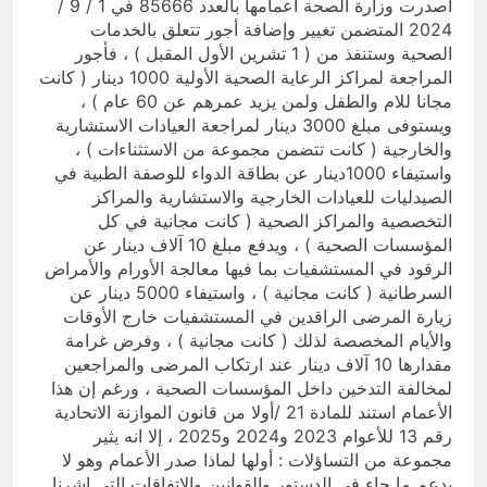
أصدرت وزارة الصحة أعمامها بالعدد 85666 في 1 / 9 /
2024 المتضمن تغيير وإضافة أجور تتعلق بالخدمات
الصحية وستنفذ من ( 1 تشرين الأول المقبل ) ، فأجور
المراجعة لمراكز الرعاية الصحية الأولية 1000 دينار ( كانت
مجانا للام والطفل ولمن يزيد عمرهم عن 60 عام ) ،
ويستوفى مبلغ 3000 دينار لمراجعة العيادات الاستشارية
والخارجية ( كانت تتضمن مجموعة من الاستثناءات ) ،
واستيفاء 1000دينار عن بطاقة الدواء للوصفة الطبية في
الصيدليات للعيادات الخارجية والاستشارية والمراكز
التخصصية والمراكز الصحية ( كانت مجانية في كل
المؤسسات الصحية ) ، ويدفع مبلغ 10 آلاف دينار عن
الرقود في المستشفيات بما فيها معالجة الأورام والأمراض
السرطانية ( كانت مجانية ) ، واستيفاء 5000 دينار عن
زيارة المرضى الراقدين في المستشفيات خارج الأوقات
والأيام المخصصة لذلك ( كانت مجانية ) ، وفرض غرامة
مقدارها 10 آلاف دينار عند ارتكاب المرضى والمراجعين
لمخالفة التدخين داخل المؤسسات الصحية ، ورغم إن هذا
الأعمام استند للمادة 21 /أولا من قانون الموازنة الاتحادية
رقم 13 للأعوام 2023 و2024 و2025 ، إلا انه يثير
مجموعة من التساؤلات : أولها لماذا صدر الأعمام وهو لا
يدعم ما جاء في الدستور والقوانين والاتفاقات التي اشرنا