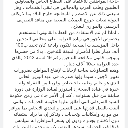
حاجة المواطنين للاعتماد على القطاع الخاص والمعاونين
الطبيين وطب العرب والدجالين في تلقي الخدمات ، وهل
سيغني ذلك عن الاضطرار للمعالجة خارج البلاد بما لا يكلف
الدولة تبعات خروج العملات الصعبة من منافذ التصريف
الرسمي والموازي للعلاج .
. لماذا لم تتم الاستفادة من الغطاء القانوني المستخدم
بخصوص الأجور في زيادة الغرامة على مخالفي التدخين
داخل المؤسسات الصحية لتكون رادعة كان تحدد ب100
ألف دينار نظرا للأضرار البليغة للتدخين ، بدلا من حشرها
بموجب قانون مكافحة التدخين رقم 19 لسنة 2012 والذي
حدد الغرامة ب10 آلاف دينار .
وهذه التساؤلات بحاجة لإجابات لإقناع المواطن بضرورات
تغيير الأجور ، سيما وإنها صدرت في عهد الوزير الحالي
الذي هو عالم وطبيب اختصاص وقريبا من الفقراء وله
خبرة في قيادة الصحة إذ استوزر لقيادة الوزارة في دورة
سابقة من قبل بسنوات ، كما إن الأمر جاء في زمن حكومة
السيد السوداني التي أطلق عليها حكومة الخدمات ، والتي
أثبتت بالفعل قدرتها على التغيير والتحدي الايجابي بما يتوافر
من موارد وإمكانيات وتحديات ، ونذكر إن ما يراد استيفائه
دون ألاقتناع بجدواه ودون إن يشعر المواطن انه سيلمس
فرقا في الخدمات سيدعو البعض لان يستخدمه للتندر بان