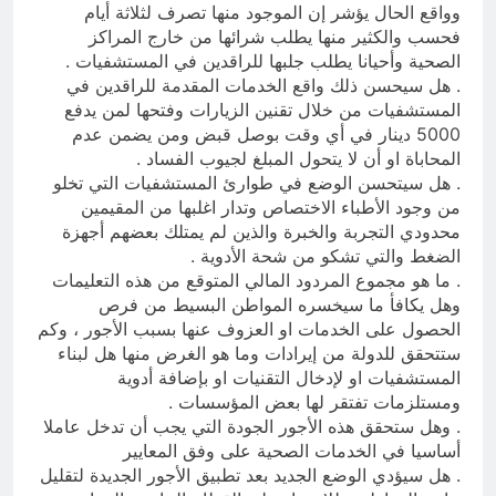
وواقع الحال يؤشر إن الموجود منها تصرف لثلاثة أيام
فحسب والكثير منها يطلب شرائها من خارج المراكز
الصحية وأحيانا يطلب جلبها للراقدين في المستشفيات .
. هل سيحسن ذلك واقع الخدمات المقدمة للراقدين في
المستشفيات من خلال تقنين الزيارات وفتحها لمن يدفع
5000 دينار في أي وقت بوصل قبض ومن يضمن عدم
المحاباة او أن لا يتحول المبلغ لجيوب الفساد .
. هل سيتحسن الوضع في طوارئ المستشفيات التي تخلو
من وجود الأطباء الاختصاص وتدار اغلبها من المقيمين
محدودي التجربة والخبرة والذين لم يمتلك بعضهم أجهزة
الضغط والتي تشكو من شحة الأدوية .
. ما هو مجموع المردود المالي المتوقع من هذه التعليمات
وهل يكافأ ما سيخسره المواطن البسيط من فرص
الحصول على الخدمات او العزوف عنها بسبب الأجور ، وكم
ستتحقق للدولة من إيرادات وما هو الغرض منها هل لبناء
المستشفيات او لإدخال التقنيات او بإضافة أدوية
ومستلزمات تفتقر لها بعض المؤسسات .
. وهل ستحقق هذه الأجور الجودة التي يجب أن تدخل عاملا
أساسيا في الخدمات الصحية على وفق المعايير
. هل سيؤدي الوضع الجديد بعد تطبيق الأجور الجديدة لتقليل