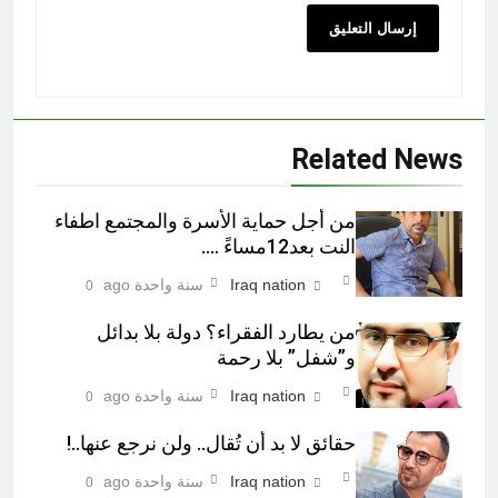
Related News
من أجل حماية الأسرة والمجتمع اطفاء
النت بعد12مساءً ….
Iraq nation
سنة واحدة ago
0
من يطارد الفقراء؟ دولة بلا بدائل
و”شفل” بلا رحمة
Iraq nation
سنة واحدة ago
0
حقائق لا بد أن تُقال.. ولن نرجع عنها..!
Iraq nation
سنة واحدة ago
0