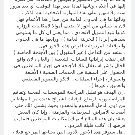
إليها في أعلاه ، وثانيها لماذا صدر بهذا التوقيت أي بعد مرور
سنة و9 شهور على نفاذ الموازنة الاتحادية انفه الذكر ،
وثالثها ما هي الجدوى المالية من إصدار هذا الأعمام فهل
لان ما سيأتي من أجور لا يضيف أموالا لإمكانيات الوزارة
كونها تتبع التمويل الاتحادي ، مما يعني إن كل ما يستوفى
سيذهب إيرادا ( للخزينة العامة ) ، ورابعها ما هي الجدوى
والتوقعات لمردودات لفرض هذه الأجور فهل :
. ستحد من التداخل ( غير المقبول ) بين الأجنحة الخاصة (
التي تذهب إيراداتها للعيادات الشعبية ) والعام ، لان واقع
الحال يؤشر استغلال تلك الأجنحة في إجبار المواطنين في
الحصول على أسبقية في الخدمات الصحية ( الأشعة
والسونار ، إجراء العمليات ، الايكو والتصوير المقطعي
والعميق ، غيرها ) .
. إن الهدف هو تقليل المراجعة للمؤسسات الصحية وتفاقم
المراضة وربما ارتفاع الوفيات لشرائح عديدة من المواطنين
من ذوي الدخل المعدوم والمحدود بحيث يشمل ذلك حتى
أصحاب الأمراض السرطانية والمزمنة ، وإذا كان البعض
يعتقد بان هذه المبالغ لا تهلك إمكانيات المواطنين فلما يتم
فرضها إذا كانت قليلة المردود .
. هل ستوفر هذه الأجور الأدوية التي يحتاجها المراجع فعلا ،