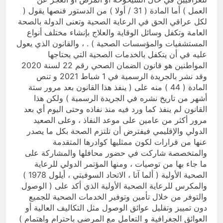
العمل ) أما المادة ( 31 / أولا ) من الدستور فنصها يقول (
لكل عراقي الحق في الرعاية الصحية وتعنى الدولة بالصحة
العامة وتكفل وسائل الوقاية والعلاج بإنشاء مختلف أنواع
المستشفيات والمؤسسات الصحية ) . ، والقانون الذي يعول
عليه في أن يتكفل بالخدمات الصحية التي يحتاجها
المواطنين هو قانون الضمان الصحي رقم 22 لسنة 2020
وقد نشر بالجريدة الرسمية في 1 شباط 2021 و تنص
المادة ( 44 ) منه على ( ينفذ هذا القانون بعد مرور ستة
أشهر من تاريخ نشره في الجريدة الرسمية ) ولكن هذا
القانون لم ينفذ كما ورد فيه منذ نفاذه وحتى اليوم أي بعد
مرور أكثر من عامين على موعد النفاذ ، وعلى الصعيد
الدولي والإقليمي فيفترض أن تلتزم الصحة بكل ما يصدر
عنها من قرارات لكون ممثليها كوادرها المتقدمة
والمتخصصة شاركت في حضور محافلها والمشاركة على
ما جاء بها من توصيات ، ومنها المؤتمر الدولي للرعاية
الصحية الأولية (‎ ألما آتا ، الاتحاد السوفيتي ، أيلول 1978 )
والمكرس للرعاية الصحية الأولية الذي أكد على ( الوصول
والتوفر من خلال تأمين وتوفير الخدمات الصحية للجميع
دون تمييز وتقليل عوائق الوصول مثل التكاليف العالية أو
العوائق الجغرافية و التعامل مع المرضى باحترام واهتمام )