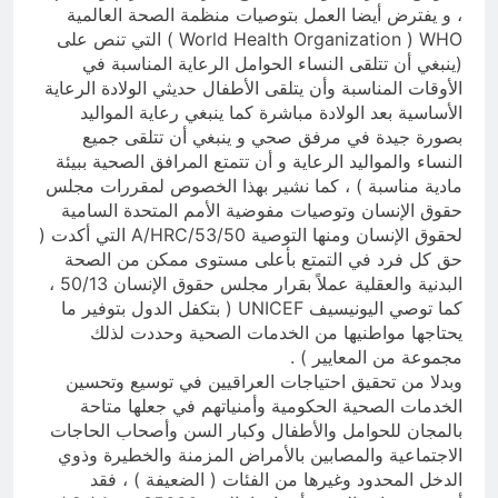
، و يفترض أيضا العمل بتوصيات منظمة الصحة العالمية
World Health Organization ) WHO ) التي تنص على
(ينبغي أن تتلقى النساء الحوامل الرعاية المناسبة في
الأوقات المناسبة وأن يتلقى الأطفال حديثي الولادة الرعاية
الأساسية بعد الولادة مباشرة كما ينبغي رعاية المواليد
بصورة جيدة في مرفق صحي و ينبغي أن تتلقى جميع
النساء والمواليد الرعاية و أن تتمتع المرافق الصحية ببيئة
مادية مناسبة ) ، كما نشير بهذا الخصوص لمقررات مجلس
حقوق الإنسان وتوصيات مفوضية الأمم المتحدة السامية
لحقوق الإنسان ومنها التوصية A/HRC/53/50 التي أكدت (
حق كل فرد في التمتع بأعلى مستوى ممكن من الصحة
البدنية والعقلية عملاً بقرار مجلس حقوق الإنسان 50/13 ،
كما توصي اليونيسيف UNICEF ( بتكفل الدول بتوفير ما
يحتاجها مواطنيها من الخدمات الصحية وحددت لذلك
مجموعة من المعايير ) .
وبدلا من تحقيق احتياجات العراقيين في توسيع وتحسين
الخدمات الصحية الحكومية وأمنياتهم في جعلها متاحة
بالمجان للحوامل والأطفال وكبار السن وأصحاب الحاجات
الاجتماعية والمصابين بالأمراض المزمنة والخطيرة وذوي
الدخل المحدود وغيرها من الفئات ( الضعيفة ) ، فقد