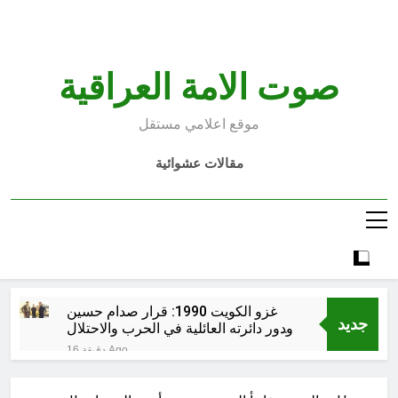
Ski
t
conten
صوت الامة العراقية
موقع اعلامي مستقل
مقالات عشوائية
غزو الكويت 1990: قرار صدام حسين
جديد
ودور دائرته العائلية في الحرب والاحتلال
وعمليات النهب
16 دقيقة Ago
السابع من آب يوم الشهيد الأشوري قيم
الشهادة عند الأشوريين ودور الشهيد في