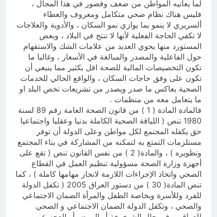
لما يعانيه المواطن من ضعف وقصور في هذا المجال ،
فليس هناك نظام صحي متكامل ومعروف والغطاء
ألسريري لا ينمو بما يوازي نمو السكان ، والأدوية والعلاجات
لا تكفي الحاجة الفعلية لأنها لا تنتج في البلاد ، وبعض
المستورد منها يحوي العديد من علامات الشك والاستفهام
حول الفاعلية والمصدر والمبالغة في الأسعار ، وغالبا ما
تكون التخصيصات المالية للصحة اقل بكثير مما ينبغي أن
تكون على وفق حاجات السكان ، والواقع الحالي للخدمات
الصحية يعاكس ما صدر ويصدر من تشريعات تخص البلد او
ما يتعامل معه من منظمات .
فالمادة المادة ( 1 ) من قانون الصحة العامة رقم 89 لسنة
1980 تنص ( اللياقة الصحية الكاملة بدنيا وعقليا واجتماعيا
حق يكفله المجتمع لكل مواطن وعلى الدولة أن توفر
مستلزمات التمتع به لتمكنه من المشاركة في بناء المجتمع
وتطويره ) ، والمادة( 2 ) من نفس القانون تنص ( تقع على
أجهزة وزارة الصحة مسؤولية تنظيم العمل في القطاع
الصحي واتخاذ الإجراءات اللازمة لانجاز مهامها كاملة ) ، كما
تنص المادة( 30 ) من دستور العراق 2005 ( تكفل الدولة
للفرد وللأسرة وبخاصة الطفل والمرأة الضمان الاجتماعي
والصحي ، وتكفل الدولة الضمان الاجتماعي و الصحي
للعراقيين في حال الشيخوخة أو المرض أو العجز عن