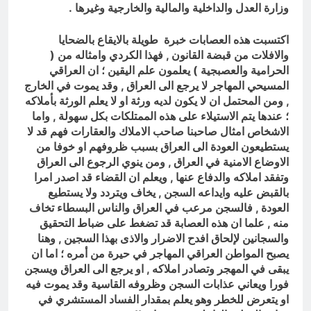
وزارة العدل والداخلية والمالية والخارجية وغيرها .
اكتسبت هذه العصابات خبرة طويلة بالايقاع بالضحايا
والافلات من قبضة القانون , فهذا الكردي وامثاله من (
الحرامية والعصبجية ) يعلمون علم اليقين ؛ ان العراقي
المسيحي المهاجر لا يرجع الى العراق , وقد يموت في الخارج
, ومن المحتمل ان لا يكون لديه ورثة او لا يعلم الورثة بأملاكه
؛ عندها يتم الاستيلاء على هذه الممتلكات بكل سهولة , واما
الاشخاص امثال صاحبنا صاحب الاملاك والعقارات فهم قد لا
يستطيعون العودة الى العراق بسبب ظروفهم او خوفا من
الاوضاع الامنية في العراق , ومن ينوي الرجوع الى العراق
وتفقد املاكه والدفاع عنها , ويعلم ان القضاء قد اصدر امرا
بالقبض عليه وايداعه السجن , يخاف ويتردد ولا يستطيع
العودة , فالسجن مرعب في العراق والناس البسطاء تخاف
منه , علما ان هذه العصابة قد تضغط على ضباط التحقيق
والسجانين لإلحاق افدح الاضرار والاذى بهذا السجين , وهنا
يصبح المواطن العراقي المهاجر في حيرة من أمره ؛ اما ان
يبقى في المهجر وتصادر املاكه , او يرجع الى العراق ويسجن
فورا ويعاني عذابات السجن وظروفه القاسية وقد يموت فيه
او يتعرض للخطر وهو يعلم بمقدار الفساد المستشري في