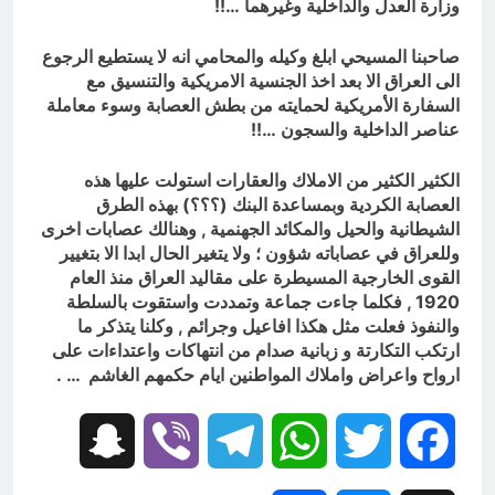
وزارة العدل والداخلية وغيرهما …!!
صاحبنا المسيحي ابلغ وكيله والمحامي انه لا يستطيع الرجوع
الى العراق الا بعد اخذ الجنسية الامريكية والتنسيق مع
السفارة الأمريكية لحمايته من بطش العصابة وسوء معاملة
عناصر الداخلية والسجون …!!
الكثير الكثير من الاملاك والعقارات استولت عليها هذه
العصابة الكردية وبمساعدة البنك (؟؟؟) بهذه الطرق
الشيطانية والحيل والمكائد الجهنمية , وهنالك عصابات اخرى
وللعراق في عصاباته شؤون ؛ ولا يتغير الحال ابدا الا بتغيير
القوى الخارجية المسيطرة على مقاليد العراق منذ العام
1920 , فكلما جاءت جماعة وتمددت واستقوت بالسلطة
والنفوذ فعلت مثل هكذا افاعيل وجرائم , وكلنا يتذكر ما
ارتكب التكارتة و زبانية صدام من انتهاكات واعتداءات على
ارواح واعراض واملاك المواطنين ايام حكمهم الغاشم … .
Snapchat
Viber
Telegram
WhatsApp
Twitter
Facebook