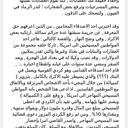
بإخفاء حقيقة تلك العصابات , كما تقوم العصابات نفسها
ببعض المسرحيات وترفع بعض الشعارات ؛ لتذر الرماد في
العيون , ولتضحك على الذقون .
وقد اخبرني احد الاصدقاء المحامين , من الذين اعرفهم حق
المعرفة , عن جريمة سبقتها عدة جرائم مماثلة , ارتكبه بعض
الاكراد , وفي وضح النهار , والقصة كالتالي : هاجر احد
المواطنين المسيحيين الى امريكا , تاركا خلفه مجموعة من
العقارات والبنايات في بغداد وغيرها والتي تقدر بملايين
الدولارات , وقد نصب وكيلا له في بغداد قبل الهجرة , وبعد
السفر ومضي عدة سنوات على غيابه وانقطاع اخباره … ,
قام احد اصدقاءه القدامى وهو كردي القومية ويعمل في
البنك (؟؟؟) والذي يسيطر عليه الاكراد بالكامل , بتزوير (
كمبيالة) من خلال المجيء بأحد الاشخاص المرتزقة وبالاتفاق
مع الموظفين الفاسدين , اذ ادعى هذا الشخص بانه المواطن
المسيحي المهاجر الى امريكا , و وقع على ( الكمبيالة )
وبصم عليها بإبهامه , والتي تفيد بأن الكردي قد اعطى
للمسيحي مبلغ من المال وقدره مليون دولار وبفوائد سنوية ,
ومقدارها 10% , ومن ثم رفع الكردي المزور دعوى قضائية
ضد المسيحي المهاجر , واصدر القاضي امرا بإحضار
المسيحي المديون , وبالاتفاق مع المبلغ , كان المبلغ يذهب