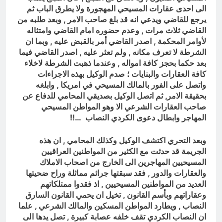
الى احدى عقارات المسيحي المهجورة ولا يطرق الباب ثم
يرجع للقاضي ويدعي انه قد بلغ صاحب الامر , وبعد طلبه من
القاضي ثلاث مرات , وعدم حضوره امام القاضي وامتثاله
لأوامر المحكمة , اصدر القاضي أمر بالقبض عليه , وبما ان
الشرطة لا تعرف مكانه , ولم تعثر عليه , اصدر القاضي فيما
بعد حكما بحجز كافة امواله , وعندما ذهبت الشرطة لاخلاء
كافة العقارات والبنايات ؛ صدم الوكيل بهذه الاجراءات
واتصل على الفور بالمالك المسيحي في امريكا , وابلغه
بحقيقة الامر, ثم اتصل الوكيل بصديقي المحامي للدفاع عن
صاحب العقارات الشرعي الا وهو المواطن المسيحي
المهاجر وابطال دعوى الكردي النصاب …!!
وبعد التحري اكتشف الوكيل وكذلك المحامي , ان هذه
الجريمة قد حدثت مع الكثير من المواطنين العراقيين
المسيحيين المهاجرين الى الخارج من اصحاب الاملاك
والعقارات والدور , فقد سبقتها جرائم مماثلة وراح ضحيتها
العديد من المواطنين المسيحيين , اذ فقدوا ممتلكاتهم
وعقاراتهم وبأسم القانون , تخيل ان يحمي القانون السارق
النصاب , ويطارد المواطن المسكين والمالك الشرعي , علما
ان النصاب الكردي تقف خلفه عصابة كبيرة , تصل يدها الى