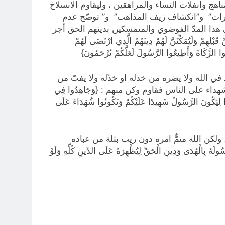
اهج وانفلات النساء والمراهقين ، وليقاوم الانسلاخ
التراث” و”انكشاف زيف المذاهب” و” توضّح عدم
 هذا المدّ الفوضوي والمتمسكين بدينهم الحق أجر
هِمْ وَلَيُمَكِّنَنَّ لَهُمْ دِينَهُمُ الَّذِي ارْتَضَى لَهُمْ
َتُوا الزَّكَاةَ وَأَطِيعُوا الرَّسُولَ لَعَلَّكُمْ تُرْحَمُونَ}
ي الله ولا يضره من خذله او خذّله ولا يفتّ من
اء على الناس فقاوم وكن منهم : {وَجَاهِدُوا فِي
ذَا لِيَكُونَ الرَّسُولُ شَهِيدًا عَلَيْكُمْ وَتَكُونُوا شُهَدَاءَ عَلَى
لكن الله متمٌّ امره دون ريب بثلة من عباده
ُ بِالْهُدَى وَدِينِ الْحَقِّ لِيُظْهِرَهُ عَلَى الدِّينِ كُلِّهِ وَلَوْ