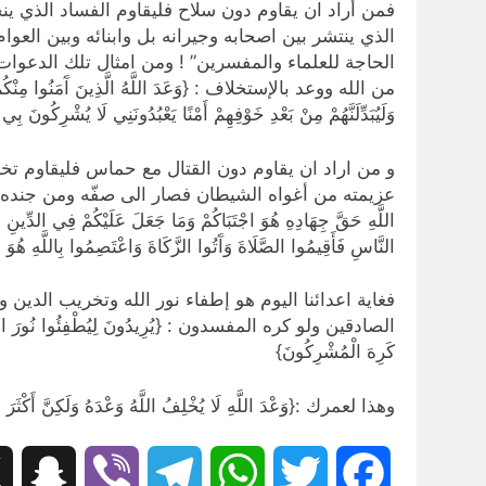
فمن أراد ان يقاوم دون سلاح فليقاوم الفساد الذي ينخر
الذي ينتشر بين اصحابه وجيرانه بل وابنائه وبين الع
الحاجة للعلماء والمفسرين” ! ومن امثال تلك الدعوا
من الله ووعد بالإستخلاف : {وَعَدَ اللَّهُ الَّذِينَ آَمَنُوا مِنْكُمْ وَعَمِل
وَلَيُبَدِّلَنَّهُمْ مِنْ بَعْدِ خَوْفِهِمْ أَمْنًا يَعْبُدُونَنِي لَا يُشْرِكُونَ
و من اراد ان يقاوم دون القتال مع حماس فليقاوم تخذ
عزيمته من أغواه الشيطان فصار الى صفّه ومن جنده ، ف
اللَّهِ حَقَّ جِهَادِهِ هُوَ اجْتَبَاكُمْ وَمَا جَعَلَ عَلَيْكُمْ فِي الدِّينِ
النَّاسِ فَأَقِيمُوا الصَّلَاةَ وَآَتُوا الزَّكَاةَ وَاعْتَصِمُوا بِاللَّهِ هُوَ م
فغاية اعدائنا اليوم هو إطفاء نور الله وتخريب الدين
الصادقين ولو كره المفسدون : {يُرِيدُونَ لِيُطْفِئُوا نُورَ اللَّهِ بِأَفْوَا
كَرِهَ الْمُشْرِكُونَ}
وهذا لعمرك :{وَعْدَ اللَّهِ لَا يُخْلِفُ اللَّهُ وَعْدَهُ وَلَكِنَّ أَكْثَرَ ا
hat
Viber
Telegram
WhatsApp
Twitter
Facebook