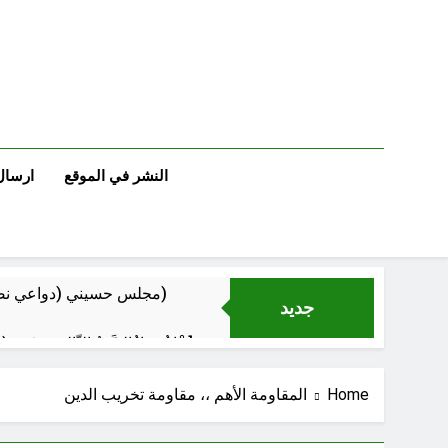
Ski
t
conten
النشر في الموقع
ارسال
مجلس حسيني (دواعي نصب مآتم العزاء الحسيني)
جديد
عْاشُورْاءُالسَّنَةُ الثَّالِثةَ عشَرَة(٢٢)[إِنتفاضةُ صفَر…تمرُّدٌ حُسَينيٌّ][ب]
Home
المقاومة الأهم ،، مقاومة تخريب الدين
‏نحو ترمي