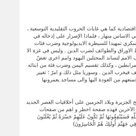
تصادية كما هي غايات الحروب التقليدية التوسعية ،
 الاساس منهار ، فلماذا الإصرار على إدخاله في
سكري تمهيدا للسيطرة الايديولوجية وضرب فئات
 الاوراق والطوائف لضرب الدين . وليس في غزة الا
الامم لتساند المحتلين اليهود وامم اخرى تغضّ
مرابطين ، وكذلك تقسيم اليمن وضرب فئة من ابنائه
 فيخرب الدين . وسوريا مثل ذلك و امرّ ؛ تغيير
عهم من العودة اليها والى مساجد يعمرونها
الجزيرة وبلاد الحرمين على أخلاقيات العصر الجديد
ول الآخرين فهذه صفحة اخطر و اهم من صفحات
قُونَهَا ثُمَّ تَكُونُ عَلَيْهِمْ حَسْرَةً ثُمَّ يُغْلَبُونَ
 فِي جَهَنَّمَ أُولَئِكَ هُمُ الْخَاسِرُونَ}