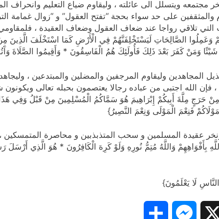
 مجتمعه ويتسلل الى عائلته ، وليقاوم ضياع التعليم وانحراف المن
وام والمثقفين على حد سواء بحجة “تفتح العقول” و “زوال غمامة 
ت التي تلاقي رواجا عند ضعاف العقول وضعاف العقيدة ، فلمقاومي
ُوا الصَّالِحَاتِ لَيَسْتَخْلِفَنَّهُمْ فِي الْأَرْضِ كَمَا اسْتَخْلَفَ الَّذِينَ مِنْ قَبْلِ
 بِي شَيْئًا وَمَنْ كَفَرَ بَعْدَ ذَلِكَ فَأُولَئِكَ هُمُ الْفَاسِقُونَ * وَأَقِيمُوا الصَّلَاةَ وَآ
يل المجاهدين وليقاوم المرجفين والمضلين والمبتدعين ، وليجاهد ف
إن الله اجتبى من عباده رجالا يعتصمون بحبله تعالى ويكونون شهد
 مِنْ حَرَجٍ مِلَّةَ أَبِيكُمْ إِبْرَاهِيمَ هُوَ سَمَّاكُمُ الْمُسْلِمِينَ مِنْ قَبْلُ وَفِي هَ
َوْلَاكُمْ فَنِعْمَ الْمَوْلَى وَنِعْمَ النَّصِيرُ}
 ونخر عقيدة المسلمين و سحب المتذبذبين و محاصرة المتمسكين ، و
هِهِمْ وَاللَّهُ مُتِمُّ نُورِهِ وَلَوْ كَرِهَ الْكَافِرُونَ * هُوَ الَّذِي أَرْسَلَ رَسُولَه
لنَّاسِ لَا يَعْلَمُونَ}
Share
Messenger
Snapc
X