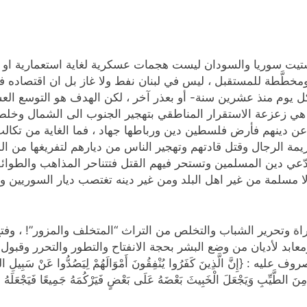
شتيت سوريا والسودان ليست هجمات عسكرية لغاية استعمارية او اق
طَّطة للمستقبل ، ليس في لبنان نفط ولا غاز بل ان اقتصاده في
يوم منذ عشرين سنة- أو بعذر آخر ، لكن الهدف هو التوسع الع
ة هي زعزعة الاستقرار المناطقي بتهجير الجنوب الى الشمال وخلط
ن دينهم فأرض فلسطين دين ورباطها جهاد ، فما الغاية من تكالب 
ة الرجال وقتل قادتهم وتهجير الناس من ديارهم لتفريغها من ال
دّعي دين المسلمين وتستحر فيهم القتل فتتناحر المذاهب والطوائف
لمة من غير اهل البلد ومن غير دينه تغتصب ديار السوريين وتمن
 وتحرير الشباب والتخلص من التراث “المتخلف والمزور”! ، وفتح 
بد لأديان من وضع البشر بحجة الانفتاح والتطور والتحرر وقب
ينَ كَفَرُوا يُنْفِقُونَ أَمْوَالَهُمْ لِيَصُدُّوا عَنْ سَبِيلِ اللَّهِ فَسَيُنْفِ
َ مِنَ الطَّيِّبِ وَيَجْعَلَ الْخَبِيثَ بَعْضَهُ عَلَى بَعْضٍ فَيَرْكُمَهُ جَمِيعًا فَيَجْعَلَهُ