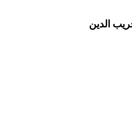
4 ساعات Ago
مؤيد اللامي .. الأكثر إس
خريب الدين
زمة فقدان الوطنية عند العراقيين.. بل (ازمة فقدان الوطنية بالعلم نف
العراقي) وبنفس الوقت (تغضب عندما ترى عراقي يرفع علم اجنبي)