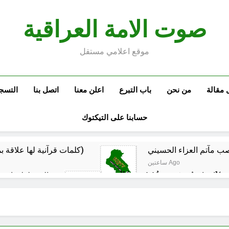
صوت الامة العراقية
موقع اعلامي مستقل
 مقالة
من نحن
باب التبرع
اعلن معنا
اتصل بنا
التسج
حسابنا على التيكتوك
كلمات قرآنية لها علاقة بمشاة أربعين الحسين: تسقي، آثر (ح 11)
ساعتين Ago
المخطط بياني /
4 ساعات Ago
ماذا لو كان المدير اقوى من الوزير ؟
المن
4 ساعات Ago
م البيت العراقي‏ … حوار في الاصلاح الديني‏(الحلقة الاولى)‏