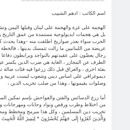
اسم الكاتب : ادهم الشبيب
الهجمة على غزة والهجمة على لبنان وقبلها اليمن وت
بل هي هجمات ايديولوجية مستمدة من عمق التاريخ ومخ
الحرب سواء بعذر صواريخ اطلقت منه -وهذا يحدث كل 
عريضة من اللبنانيين ما زالت تتمسك بدينها ، فالخط
رجال يعضّون على عقيدتهم بالنواجذ ويرابطون دفاعا ع
الطرف عن المجازر ، الغاية هي ضرب الدين بكسر عزيم
بفئة اخرى ، والعراق قبل ذلك زرعوا فيه فئات ضالة ت
ديموغرافي على اساس ديني وشعوب ليست عربية ولا مس
وصلوات يقيمونها ، وهذا من صلب تخريب الدين ،
أما زرع الدسائس والفتن والفواحش بإسم تمكين المراة
من اختلاط وطرب ورقص ونواد وحانات ومهرجانات ومعا
تخريب دين المسلمين ، وكل هذا مبرمج ومخطط ومصروف عليه : {إِنَّ الَّذِ
وَالَّذِينَ كَفَرُوا إِلَى جَهَنَّمَ يُحْشَرُونَ * لِيَمِيزَ اللَّهُ الْخَبِيث