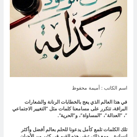
ضربة إستباقية لقوات صنعاء… دمرت كل
مابناه النظام السعودي خلال السنوات
الماضية من مكر وخداع ضد اليمن
11 ساعة Ago
اسم الكاتب : أميمة محفوظ
في هذا العالم الذي يعج بالخطابات الرنانة والشعارات
البراقة، تتكرر على مسامعنا كلمات مثل “التغيير الاجتماعي
“، “العدالة”، “المساواة”، و”الحرية”.
تلك الكلمات تلمع كأمل يدعونا للحلم بعالم أفضل
وأكثر
إنسانية , ومع ذلك، تبقى هذه القيم في كثير من
الأحيان