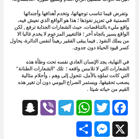
وتفرض قيما تناسب توجهاتها، وتخدم أهدافها
وأجنداتها
الضمنية في تعزيز نفوذها ؛ هذا هو الواقع
الذي نعيش فيه،
واقع مليء بالتناقضات، حيث
الشعارات الجذابة ترفع , لكن
الواقع يسير باتجاه آخر ؛ فالتغيير المزعوم لا يخدم غالبا الا
من يملك النفوذ , فيما يبقى الفقير رهيناّ لنفس الدائرة، يحاول
كسر
قيود الحياة دون جدوى.
في النهاية، يجد الإنسان العادي نفسه تحت وطأة هذه
الشعارات التي لا تلامس واقعه ؛ تلك “الشعارات
الطنانة”
التي كانت تملؤه بالأمل، تتحول إلى وهم ،
وأحلام مثالية
يصعب تحقيقها، ويستمر الصراع
اليومي دون أن تغير هذه
القيم من حياته شيئا .
Snapchat
Viber
Telegram
WhatsApp
Twitter
Facebook
Share
Messenger
X