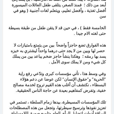
أبعد من ذلك ؛ فمنذ
الصغر، يتلقى طفل العائلات الميسورة
أفضل تغذية ،
وأفضل تعليم، ويتعلم لغات أجنبية ( وهو في
سن
الخامسة فقط ) ، في حين قد لا يتقن طفل من طبقة
بسيطة
حتى لغته الام جيدا .
هذه الفوارق تضع حاجزاً
واضحاً
بين من يتمتع بامتيازات لا
حصر لها وبين
من لا يجد حتى درهما واحداً ليشتري به خبزه
يسد
بها رمقه ؛ وهكذا ينشأ حاجز ضخم يباعد بين من
يملك
كل شيء ومن لا يملك سوى الأمل .
وفي وسط هذا ، تأتي مؤسسات كبرى وتدّعي رفع
راية
“الحرية” و”حقوق الإنسان”
لكن عوضا عن دعم هؤلاء
البسطاء
، نكتشف أن أغلب هذه القيم
تروج لخدمة مصالح
خفية، وتفرض كمفاهيم بعيدة
عن حاجة الناس الحقيقية.
تلك المؤسسات المسيطرة،
بيدها زمام السلطة ، تستمر في
تعزيز نفوذها وترسيخ
سيطرتها، وتجعل من هذه المصطلحات
البراقة أدوات
لتضليل الرأي العام وتلميع صورة اللامساواة.