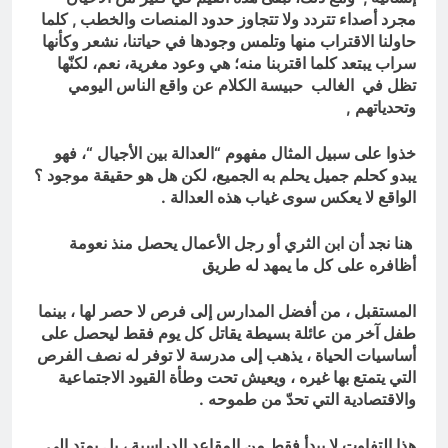
مجرد أصداء تتردد ولا تتجاوز حدود
المنصات والخطب , كلما
حاولنا الاقتراب منها وتلمس
وجودها في حياتنا، نشعر وكأنها
سراب يبتعد كلما
اقتربنا منه؛ هي وعود مغرية، نعم، لكنّها
تظل في
الغالب حبيسة الكلام
عن واقع الناس اليومي
وتحدياتهم ,
خذوا على سبيل المثال مفهوم “العدالة بين الأجيال “،
فهو
يبدو كحلم جميل يحلم به الجميع، لكن هل هو
حقيقة
موجود ؟
الواقع لا يعكس سوى غياب هذه
العدالة .
هنا نجد أن ابن الثري أو رجل الأعمال يحصل
منذ نعومة
أظافره على كل ما يمهد له طريق
المستقبل ، من أفضل المدارس إلى فرص لا حصر
لها ، بينما
طفل آخر من عائلة بسيطة يقاتل كل يوم
فقط ليحصل على
أساسيات الحياة ، يذهب إلى مدرسة
لا توفر له نصف الفرص
التي يتمتع بها غيره ،
ويعيش تحت وطأة القيود الاجتماعية
والاقتصادية
التي تحدّ من طموحه .
هذا التفاوت لا يبدأ فقط من
المقاعد الدراسية ، بل يمتد إلى