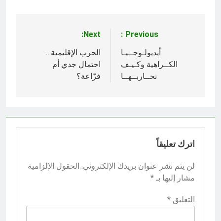
Next:
Previous:
تصفّح
المقالات
أيديولـوجــيـا
الحرب الإقليمية…
الكــراهية وكـيـف
احتمال جدي أم
نحــاربــهــا
فزّاعة؟
اترك تعليقاً
لن يتم نشر عنوان بريدك الإلكتروني.
الحقول الإلزامية
مشار إليها بـ
*
التعليق
*