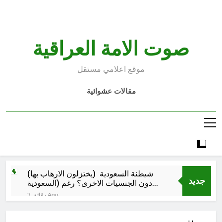
Ski
t
conten
صوت الامة العراقية
موقع اعلامي مستقل
مقالات عشوائية
شيطنة السعودية (يختزلون الارهاب بها)
جديد
دون الجنسيات الاخرى؟ رغم (السعودية
تسمح ببناء الحسينيات) بينما (الاردن ومصر
3 دقائق Ago
تمنعها)؟ واخطر زعماء الارهاب بالعراق
الأنبار تتقلد تيجان اللآليء والدرر في ظل
ليسوا سعوديين..و(الارهابيين جاءوا من
محافظها المهندس عمر مشعان دبوس
سوريا العلوية وليس من السعودية