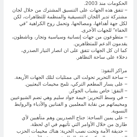
الحكومات منذ 2003.
– تتفق هذه الجهات على التنسيق المشترك من خلال لجان
مشتركة تدير اللجان التنسيقية والمنظمة للتظاهرات، لكن
لكل جهة أهدافها، ومصالحها، وتحمل روح الكراهية “في
الخفاء” للجهات الأخرى.
– متطوعون من جهات إنسانية وسياسية وتجار، وناشطون،
يقدمون الدعم للمتظاهرين.
كما ان كل الجهات تتفق على ان انصار التيار الصدري،
دخلاء على ساحة التظاهر.
مراكز النفوذ:
– ساحة التحرير تحولت الى ممثليات لتلك الجهات الأربعة.
– على يسار المطعم التركي، تلمح مخيمات البعثيين.
– النفق: خاص بشباب الجوكر.
– في وسط التحرير: خيمة جواد سليم وهي تضم الشيوعيين
ومخيماتهم من نقابة المعلمين و الفنانين والأدباء والروابط
النسوية.
– على يمين الساحة: جناح الصدريين وهم متأهبين لأي
طارئ من خلال الأوامر التي تأتيهم في اي لحظة.
– حديقة الأمة وتحت نصب الحرية: هناك مخيمات الحزب