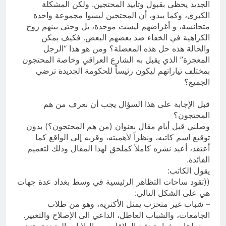
الجديد يحظى بقبول وتأييد المحتجين. ولكن المشكلة
الكبرى، وكما يبدو، أن المحتجين ليسوا مجموعة واحدة
متجانسة، و أغراضهم ليست موحدة، بل وحتى بينهم روح
الكراهية في الخفاء ضد بعضهم البعض. فكيف يمكن
والحالة هذه حل هذه المعضلة؟ ومن هو هذا “الرجل
المعجزة” الذي يقبل به الشارع العراقي وخاصة المحتجون
بمختلف تياراتهم ليكون رئيساً للحكومة الجديدة ترضي
الجميع؟
قبل الإجابة على هذا السؤال يجب أن نعرف من هم
المحتجون؟
وصلني قبل أيام مقال بعنوان (من هم المحتجون؟) بدون
توقيع اسم كاتبه، ونظراً لأهميته، وقربه إلى الواقع كما
أعتقد، أعيد نشره كاملاً كملحق لهذا المقال وذلك لتعميم
الفائدة.
يقول الكاتب:
((تقود ساحات التظاهر الرئيسية في وسط بغداد عدة جهات
هي على الشكل التالي:
– شباب غير متحزب يمثل الأكثرية، وهو من طلاب
الجامعات، والشباب العاطل، الداعي الى الإصلاح والتغيير.