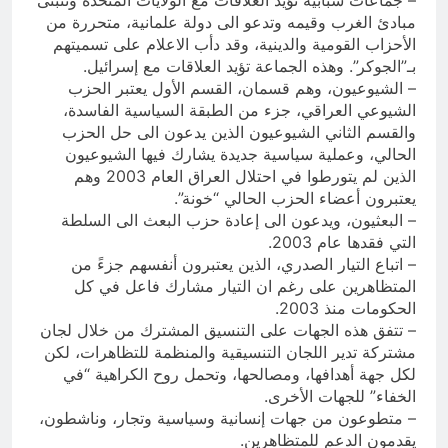
– جماعات شبابية تؤيد العلاقات مع الولايات المتحدة وتتبنى
مبادئ الغرب وقيمه وتدعو الى دولة علمانية، متحررة من
الأحزاب القومية والدينية، وقد دأب الاعلام على تسميتهم
بـ”الجوكر”. وهذه الجماعة تؤيد العلاقات مع إسرائيل.
– الشيوعيون، وهم قسمان، القسم الأول يعتبر الحزب
الشيوعي العراقي، جزء من الطبقة السياسية الفاسدة،
والقسم الثاني الشيوعيون الذين يدعون الى حل الحزب
الحالي، وعملية سياسية جديدة يشارك فيها الشيوعيون
الذين لم يتورطوا في احتلال العراق العام 2003 وهم
يعتبرون أعضاء الحزب الحالي “خونة”.
– البعثيون، ويدعون الى إعادة حزب البعث الى السلطة
التي فقدها عام 2003.
– اتباع التيار الصدري، الذين يعتبرون أنفسهم جزءً من
المتظاهرين على رغم ان التيار مشارك فاعل في كل
الحكومات منذ 2003.
– تتفق هذه الجهات على التنسيق المشترك من خلال لجان
مشتركة تدير اللجان التنسيقية والمنظمة للتظاهرات، لكن
لكل جهة أهدافها، ومصالحها، وتحمل روح الكراهية “في
الخفاء” للجهات الأخرى.
– متطوعون من جهات إنسانية وسياسية وتجار، وناشطون،
يقدمون الدعم للمتظاهرين.