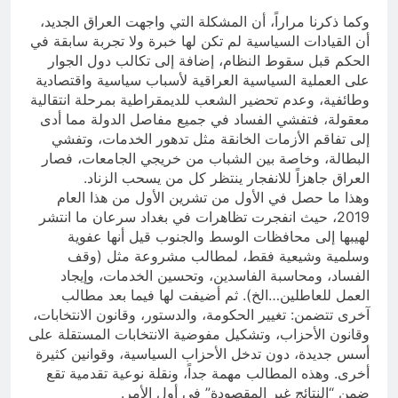
وكما ذكرنا مراراً، أن المشكلة التي واجهت العراق الجديد،
أن القيادات السياسية لم تكن لها خبرة ولا تجربة سابقة في
الحكم قبل سقوط النظام، إضافة إلى تكالب دول الجوار
على العملية السياسية العراقية لأسباب سياسية واقتصادية
وطائفية، وعدم تحضير الشعب للديمقراطية بمرحلة انتقالية
معقولة، فتفشي الفساد في جميع مفاصل الدولة مما أدى
إلى تفاقم الأزمات الخانقة مثل تدهور الخدمات، وتفشي
البطالة، وخاصة بين الشباب من خريجي الجامعات، فصار
العراق جاهزاً للانفجار ينتظر كل من يسحب الزناد.
وهذا ما حصل في الأول من تشرين الأول من هذا العام
2019، حيث انفجرت تظاهرات في بغداد سرعان ما انتشر
لهيبها إلى محافظات الوسط والجنوب قيل أنها عفوية
وسلمية وشيعية فقط، لمطالب مشروعة مثل (وقف
الفساد، ومحاسبة الفاسدين، وتحسين الخدمات، وإيجاد
العمل للعاطلين…الخ). ثم أضيفت لها فيما بعد مطالب
آخرى تتضمن: تغيير الحكومة، والدستور، وقانون الانتخابات،
وقانون الأحزاب، وتشكيل مفوضية الانتخابات المستقلة على
أسس جديدة، دون تدخل الأحزاب السياسية، وقوانين كثيرة
أخرى. وهذه المطالب مهمة جداً، ونقلة نوعية تقدمية تقع
ضمن “النتائج غير المقصودة” في أول الأمر.