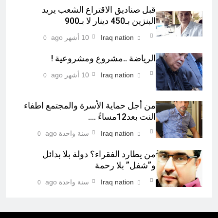
قبل صناديق الاقتراع الشعب يريد
البنزين بـ450 دينار لا بـ900
Iraq nation
10 أشهر ago
0
الرياضة ..مشروع ومشروعية !
Iraq nation
10 أشهر ago
0
من أجل حماية الأسرة والمجتمع اطفاء
النت بعد12مساءً ….
Iraq nation
سنة واحدة ago
0
من يطارد الفقراء؟ دولة بلا بدائل
و”شفل” بلا رحمة
Iraq nation
سنة واحدة ago
0