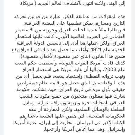
إلى الهند، ولكنه انتهى باكتشاف العالم الجديد (أمريكا).
هذه المقولات من عمالقة الفكر، عبارة عن قوانين لحركة
التاريخ ومساره، يمكن تطبيقها على القضية العراقية.
فبريطانيا مثلاً عندما احتلت العراق وحررته من الاستعمار
العثماني في الحرب العالمية الأولى، كانت غايتها استعمار
العراق، ولكن عملها هذا أدى إلى تأسيس الدولة العراقية
الحديثة عام 1921. وأغلب ما حصل بعد ذلك في العراق يقع
ضمن هذا القانون (نتائج غير مقصودة لأفعال مقصودة).
كذلك قادت أمريكا القوات الدولية، وأسقطت حكم البعث
عام 2003، وقالوا أن غاية أمريكا هي استعمار العراق
ونهب ثرواته النفطية، واستعباد شعبه. فلم يحصل أي من
هذه التوقعات، بل الذي حصل هو إقامة نظام ديمقراطي
حقيقي لأول مرة في تاريخ العراق، حيث تشكلت حكومة
شارك فيها ممثلون منتخبون من جميع مكونات الشعب
العراقي بانتخابات حرة ونزيهة وبمراقبة دولية، وتبادل
السلطة بالوسائل السلمية. ولكن المفارقة أن هذه
الحكومات المنتخبة، التي هيمن عليها الشيعة باعتبارهم
الكتلة الأكبر في البرلمان، انحازت إلى إيران، عدوة أمريكا
وإسرائيل. وهذا مما أغاض أمريكا وأزعجها.