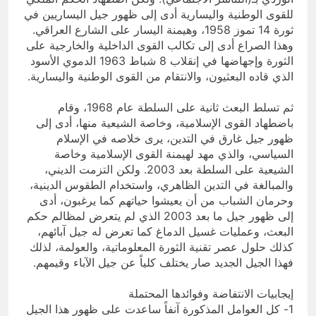
للقوى الوطنية واليسارية أدى إلى ظهور جيل اليساريين في
ثورة 14 تموز 1958، وهيمنة اليسار على الشارع العراقي.
وهذا الصراع أدى إلى تكالب القوى الداخلية والخارجية على
الثورة وإجهاضها في إنقلاب 8 شباط 1963 الدموي الأسود
الذي قاده البعثيون، والانتقام من القوى الوطنية واليسارية.
ثم تسلط البعث ثانية على السلطة عام 1968، وقام
باضطهاد القوى الإسلامية، وخاصة الشيعية منها، أدى إلى
ظهور جيل غارق في التدين، يرى خلاصه في الإسلام
السياسي، والذي مهد لهيمنة القوى الإسلامية وخاصة
الشيعية على السلطة بعد 2003. ولكن التزمت الديني،
والمبالغة في التدين الظاهري، واستخدام الطقوس الدينية،
وحرمان الشباب من أن يعيشوا حياتهم كما يرغبون، أدى
إلى ظهور جيل ما بعد 2003 الذي لم يتعرض لمظالم حكم
البعث، وعمليات غسيل الدماغ كما تعرض له جيل آبائهم،
كذلك حلول عصر تقنية الثورة المعلوماتية، والعولمة، لذلك
فهذا الجيل الجديد صار يختلف كلياً عن جيل الآباء وقيمهم.
إيجابيات الانتفاضة وفوائدها المحتملة
1- كل العوامل المذكورة آنفاً ساعدت على ظهور هذا الجيل