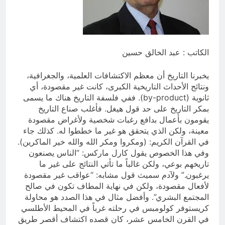
العراق له!
18 ساعة Ago
شعراء العراق الذين بقيت قبورهم في
المنافي.. ووصايا لم تُنفذ
19 ساعة Ago
الكاتب : عبد الخالق حسين
يخبرنا التاريخ أن معظم الاكتشافات العلمية، والجغرافية،
ونتائج الأحداث التاريخية الكبرى، كانت غير مقصودة، أي
ثانوية (by-product). ففي فلسفة التاريخ هناك ما يسمى
بمكر التاريخ على حد قول هيغل. فأغلب صناع التاريخ
يقومون بأعمال بدافع رغبات شخصية ولأغراض مقصودة
معينة، ولكن الذي يتحقق هو غير ما خططوا له. كذلك جاء
في القرآن الكريم: (ومكروا ومكر الله والله خير الماكرين).
وفي هذا الخصوص يقول كارل ماركس: “الناس يصنعون
تاريخهم بوعي، ولكن غالباً ما تأتي النتائج على غير ما
يرغبون.” ولآدم سميث قول مشابه: “عواقب غير مقصودة
لأفعال مقصودة، ولكن في نهاية المطاف تكون في صالح
المجتمع البشري”. وأفضل مثال في هذا الصدد هو محاولة
كريستوفر كولومبس في رحلته غرباً في المحيط الأطلسي
في القرن الخامس عشر، كان قصده اكتشاف أقصر طريق