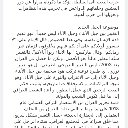
حزب البعث الى السلطة، يؤكد ما ذكرناه مراراً عن دور
البعثيين وحلفائهم الدواعش في تخريب هذه التظاهرات
وتحويلها إلى حرب أهلية.
موضوعة الجيل الجديد
التغيير بين جيل الأبناء وجيل الآباء ليس جديداً، فهو قديم
قدم الإنسان نفسه. وفي هذا الخصوص قال الإمام علي: “لا
تقسروا أولادكم على آدابكم فإنهم مخُلوقون لزمان غير
زمانكم”. وقال ماركس: “أيها الأبناء ربوا آباءكم”. فالتغيير
سنَّة التطور غالباً نحو الأفضل. ولكن ما حصل في العراق
بعد 2003، ليس التغيير التدريجي الطبيعي، بل هو تغيير
ثوري، أي طفرة نوعية تركت هوة سحيقة بين جيل الأبناء
وجيل الآباء إلى حد الاغتراب والثورة على جيل الآباء، وهو
نتيجة التراكمات، والاستحقاقات التاريخية، بسبب حكم
البعث الرجعي الذي عطَّل التطور، و أعاد الشعب العراقي
إلى ما قبل تكوين الشعب والدولة.
فمنذ تحرير العراق من الاستعمار التركي العثماني عام
1918 على يد بريطانيا التي نقلت العراق من التخلف
العثماني إلى الحضارة الحديثة، حصل التغيير بشكل سريع،
مما خلق صراعاً في المجتمع العراقي، سمّاه الراحل علي
الوردي بـ(التناشز الاجتماعي). ولكن اضطهاد الحكم الملكي