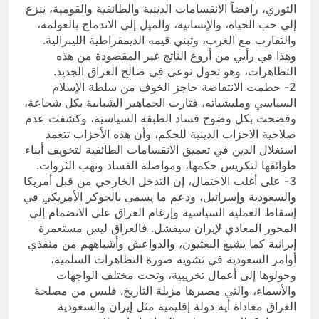
الثوري، رافضاً الانقسامات الدينية والطائفية والقومية، ينزع
إلى حب الحياة، والإنسانية، والميل إلى الاندماج بالعولمة،
والتقارب مع الغرب، وتبني قيمه الديمقراطية الليبرالية.
وهذا في رأيي من أروع الناتج غير المقصودة من هذه
التظاهرات، وهو تحول نوعي في صالح العراق الجديد.
2- حطمت الانتفاضة حاجز الخوف من سلطة الإسلام
السياسي ومليشياته، فثارت الجماهير الشبابية بكل شجاعة،
وفضحت بكل وضوح فساد الطبقة السياسية، وكشفت عدم
صلاحية الاحزاب الدينية للحكم، وأن هذه الأحزاب تتعمد
استغلال الدين في تعميق الانقسامات الطائفية لتخويف أبناء
طوائفها لتكريس حكمها، ومواصلة الفساد ونهب الثروات.
3- على أغلب الاحتمال، إن التدخل الخارجي من قبل أمريكا
والسعودية وإسرائيل، ودعم ما يسمى بالجوكر الأمريكي في
إسقاط العملية السياسية وإرغام العراق على الانضمام إلى
المحور المعادي لإيران سيفشل. فالعراق ليس مستعمرة
إيرانية كما يشيع البعثيون، والدواعش وأشباههم من منفذي
أوامر السعودية في تشويه صورة التظاهرات السلمية،
وحولوها إلى أعمال تخريبية، وتحت مختلف الواجهات
والأسماء، والتي مصيرها مزبلة التاريخ. فليس من مصلحة
العراق معاداة أية دولة إقليمية مثل إيران والسعودية