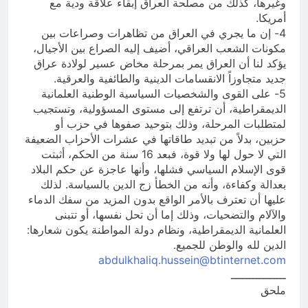
وغيرها، كذلك من مصلحة العراق إبقاء علاقة ودية مع
أمريكا.
4- إن ما يجري في العراق من تظاهرات وصراعات بين
مكونات الشعب العراقي، أضيف إليه الصراع بين الأجيال،
يؤكد لنا أن العراق يمر بمرحلة مخاض عسير لولادة عراق
جديد متجاوزاً الانقسامات الدينية والطائفية والعرقية.
5- على القوى والشخصيات السياسية الوطنية العلمانية
الديمقراطية، أن ترتفع إلى مستوى المسؤولية، وتستجيب
لمتطلبات المرحلة، وذلك بتوحيد صفوها في حزب أو
حزبين، بدلاً من تبديد طاقاتها في عشرات الأحزاب الضعيفة
التي لا حول لها ولا قوة، فبعد 16 سنة من الحكم، أثبتت
قوى الإسلام السياسي فشلها، وأنها عاجزة عن حكم البلاد
بعدالة وكفاءة، وأنه من الخطأ زج الدين بالسياسة. لذلك
عليها أن تعترف بالأمر الواقع بدون المزيد من سفك الدماء
والآلام والتضحيات، وذلك إما أن تحل نفسها، أو تتبنى
العلمانية الديمقراطية، ونظام دولة المواطنة يكون شعارها:
الدين لله والوطن للجميع.
abdulkhaliq.hussein@btinternet.com
ــــــــــــــــ
ملحق