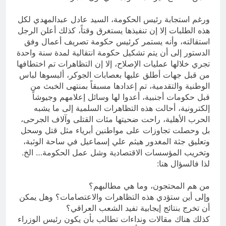
ورغم استجابة رئيس الحكومة، السيد عادل عبدالمهدي لكل
هذه الطلبات إلا إن تنفيذها يستغرق وقتاً، كذلك أعلن الرجل
استقالته، وأنه يستمر كرئيس حكومة تصريف أعمال وفق
الدستور إلى أن يتم تشكيل حكومة انتقالية لمدة سنة واحدة
تجري خلالها عمليات الإصلاح، إلا إن التظاهرات تم اختطافها
من قبل جهات أطلق عليها بعصابات الجوكر، ألبسوها لباس
الوطنية والتقدمية، تم إعدادها مسبقاً بمنتهى الخبث من
قبل حكومات أجنبية، أعدوا لها وسائل إعلامهم وجيوشاً
إلكترونية، أحالت هذه التظاهرات السلمية إلى ما يشبه
الحرب الأهلية، راحت ضحيتها مئات القتلى وآلاف الجرحى،
بل وحصلت تجاوزات على مواطنين أبرياء مثل قتل وسحل
وتعليق جثة المغدور هيثم علي إسماعيل في ساحة الوثبة،
وتخريب المؤسسات الاقتصادية وشل عمل الحكومة… الخ.
لذا فالسؤال هنا:
من هم المحتجون، وما هي مطالبهم؟
وإلى أين ستؤدي هذه التظاهرات والاعتصامات؟ وهل يمكن
أن تخرج بنتائج إيجابية تفيد الشعب العراقي؟
كذلك هناك مقالات ونداءات تطالب بأن يكون رئيس الوزراء