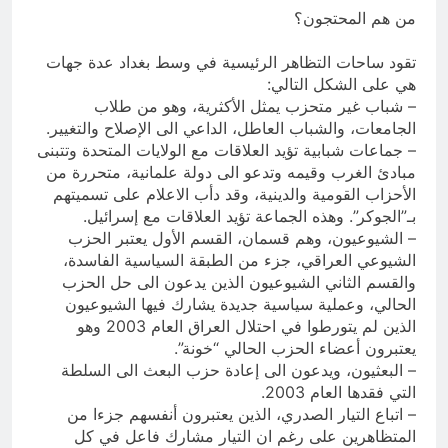
من هم المحتجون؟
تقود ساحات التظاهر الرئيسية في وسط بغداد عدة جهات
هي على الشكل التالي:
– شباب غير متحزب يمثل الأكثرية، وهو من طلاب
الجامعات، والشباب العاطل، الداعي الى الإصلاح والتغيير.
– جماعات شبابية تؤيد العلاقات مع الولايات المتحدة وتتبنى
مبادئ الغرب وقيمه وتدعو الى دولة علمانية، متحررة من
الأحزاب القومية والدينية، وقد دأب الاعلام على تسميتهم
بـ”الجوكر”. وهذه الجماعة تؤيد العلاقات مع إسرائيل.
– الشيوعيون، وهم قسمان، القسم الأول يعتبر الحزب
الشيوعي العراقي، جزء من الطبقة السياسية الفاسدة،
والقسم الثاني الشيوعيون الذين يدعون الى حل الحزب
الحالي، وعملية سياسية جديدة يشارك فيها الشيوعيون
الذين لم يتورطوا في احتلال العراق العام 2003 وهو
يعتبرون أعضاء الحزب الحالي “خونة”.
– البعثيون، ويدعون الى إعادة حزب البعث الى السلطة
التي فقدها العام 2003.
– اتباع التيار الصدري، الذين يعتبرون أنفسهم جزءا من
المتظاهرين على رغم ان التيار مشارك فاعل في كل