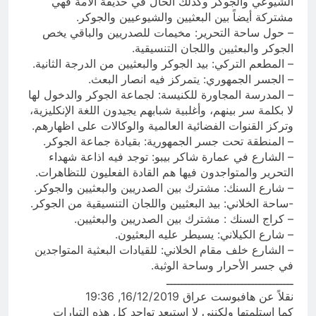
الشيوعي والجوكر وكذلك الحال في حديقة الأمة فهي
مشتركة أيضاً بين البعثيين والشيوعيين والجوكر.
– حول ساحة التحرير: مخيمات للصدريين والباقي يخص
الجوكر والبعثيين واللجان التنسيقية.
– المطعم التركي: بيد الجوكر والبعثيين من الدرجة الثانية.
– الجسر الجمهوري: يتمركز فيه انصار البعث.
– المدرسة المجاورة للكنيسة: لجماعة الجوكر والدخول لها
لا بكلمة سر بينهم، وأغلبية شبابهم يجيدون اللغة الإنكليزية،
وتركز القنوات الفضائية العالمية والوكالات على اظهارهم.
– المنطقة تحت جسر الجمهورية: بقيادة جماعة الجوكر.
– الشارع في عمارة شاكر بيبو: توجد فيه اذاعة شهداء
التحرير والمتواجدون فيها هم القادة الفعليون للتظاهرات.
– شارع السنك: مشترك بين الصدريين والبعثيين والجوكر.
-ساحة الخلاني: بيد البعثيين واللجان التنسيقية من الجوكر.
– كراج السنك : مشترك بين الصدريين والبعثيين.
– شارع الكيلاني: يسيطر عليه البعثيون.
– الشارع خلف مقام الخلاني: للقيادات البعثية المتواجدين
في جسر الأحرار وساحة الوثبة.
ــــــــــــــــــــــــــــــــــــ
نقلاً عن هافبوست عراق 16/12/2019, 19:36
كما استلمتها ولكنني لا استبعد تواجد كل هذه التيارات