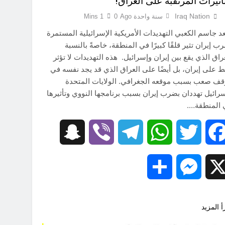
تاثيرات المرتقبة على العراق!
Iraq Nation
سنة واحدة Ago
0
1 Mins
 جاسم الكعبي التهديدات الأمريكية الإسرائيلية المستمرة
ب إيران تثير قلقًا كبيرًا في المنطقة، خاصةً بالنسبة
راق الذي يقع بين إيران وإسرائيل. هذه التهديدات لا تؤثر
 على إيران، بل أيضًا على العراق الذي قد يجد نفسه في
ف صعب بسبب موقعه الجغرافي. الولايات المتحدة
رائيل تهددان بضرب إيران بسبب برنامجها النووي وتأثيرها
 المنطقة….
Snapchat
Viber
Telegram
WhatsApp
Twitter
Facebook
Share
Messenger
X
أ المزيد