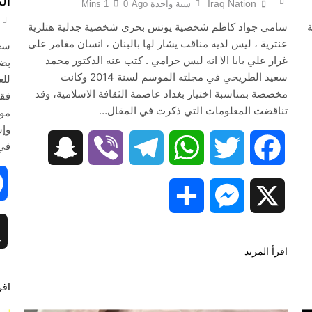
ال
Iraq Nation
سنة واحدة Ago
0
1 Mins
ة
سامي جواد كاظم شخصية يونس بحري شخصية جدلية هتلرية
عنترية ، ليس لديه مناقب يشار لها بالبنان ، انسان مغامر على
سعد
غرار علي بابا الا انه ليس حرامي . كتب عنه الدكتور محمد
بضر
سعيد الطريحي في مجلته الموسم لسنة 2014 وكانت
للع
مخصصة بمناسبة اختيار بغداد عاصمة الثقافة الاسلامية، وقد
فقط
تناقضت المعلومات التي ذكرت في المقال…
موق
وإس
في
Snapchat
Viber
Telegram
WhatsApp
Twitter
Facebook
Snapc
Share
Messenger
X
اقرأ المزيد
اقر