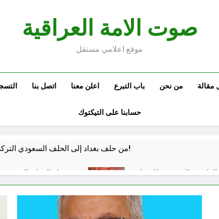
صوت الامة العراقية
موقع اعلامي مستقل
 مقالة
من نحن
باب التبرع
اعلن معنا
اتصل بنا
التسج
حسابنا على التيكتوك
من حلف بغداد إلى الحلف السعودي التركي الباكستاني- وفوائد انضمام العراق له!
الفلسفة التجريدية للانسان
شعراء العراق الذين بقيت
ساعة واحدة Ago
 كفّك.. حين تغتالنا الأكياس البلاستيكية
الولاية ال
4 ساعات Ago