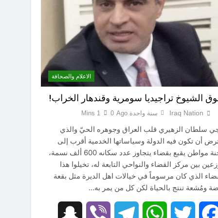
9 ساعات Ago
9 ساعات Ago
9 ساعات Ago
الاعلام والصحافة
12 ساعة Ago
ق الشيوخ تراجيديا سومرية وقندهار الخراب!
موت / راي الفلسفة التجريدية للانسان
12 ساعة Ago
Iraq Nation
سنة واحدة Ago
0
1 Mins
ي سلطان الزهيري قلب العراق وجوهره الحيّ والذي
ترض أن تكون فيه الدولة وسياساتها الخدمية أقرب إلى
محنة مواطن يقبع بقضاء يتجاوز عدد سكانه 600 ألف نسمة،
عين بين مركز القضاء والنواحي التابعة له، تخيلوا هذا
ضاء الذي كان مرسوماً في خيالات اهل الديرة مثل بقعة
ضة ومُشعة تنتج بالحياة لكن كل من يمر به…
Snapchat
Viber
Telegram
WhatsApp
Twitter
Facebook