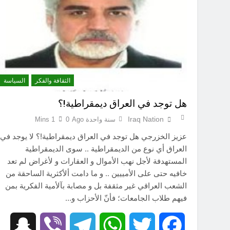
الكاتبان باقر الزبيدي ورياض سعد يحذران من الجولاني (ح 4) (وليأخذوا حذرهم وأسلحتهم ود الذين كفروا لو تغفلون عن أسلحتكم وأمتعتكم)
سَأُنَبِّئُكَ بِتَأْوِيلِ مَا لَمْ تَسْتَطِعْ فهمه في “اتفاقية مكة” شرطي الناتو الخليجي النووي الجديد لتحجيم دور إيران وفصائلها الولائية وحتى إسرائيل؟
الثقافة والفكر
السياسة
هل توجد في العراق ديمقراطية!؟
Iraq Nation
سنة واحدة Ago
0
1 Mins
عزيز الخزرجي هل توجد في العراق ديمقراطية!؟ لا يوجد في
العراق أي نوع من الديمقراطية .. سوى الديمقراطية
المستهدفة لأجل نهب الأموال و العقارات و لأغراض لم تعد
خافيه حتى على الأمييين .. و ما دامت ألأكثرية الساحقة من
الشعب العراقي غير مثقفة بل و مصابة بآلأمية الفكرية بمن
فيهم طلاب الجامعات؛ فأنّ الأحزاب و…
hat
Viber
Telegram
WhatsApp
Twitter
Facebook