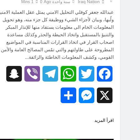
Iraq Nation
سنة واحدة Ago
0
1 Mins
عبدالله جعفر كوفلي التحليل الامني يمثل عقل العملية الامني
ولُبها، وبيان لأجزاء الشيء ووظيفة كل جزء منه، وهو تحويل
المعلومات الخام الى معلومات يستفاد منها للإنذار المبكر
والتنبؤ بالمستقبل واتخاذ الحيطة والحذر وكذلك مساعدة
اصحاب القرار في اتخاذ القرارات المناسبة في المواضيع
المطروحة على طاولتهم والتي تمُس المصالح العامة والأمن
القومي، وكشف المعلومات الخاطئة والزائفة…
hat
Viber
Telegram
WhatsApp
Twitter
Facebook
Share
Messenger
X
اقرأ المزيد