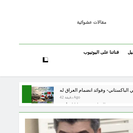
مقالات عشوائية
يل
قناتنا على اليوتيوب
42 دقيقة Ago
 قبورهم في المنافي.. ووصايا لم تُنفذ
51 دقيقة Ago
تكوينية / راي الفلسفة التجريدية للانسان
ساعتين Ago