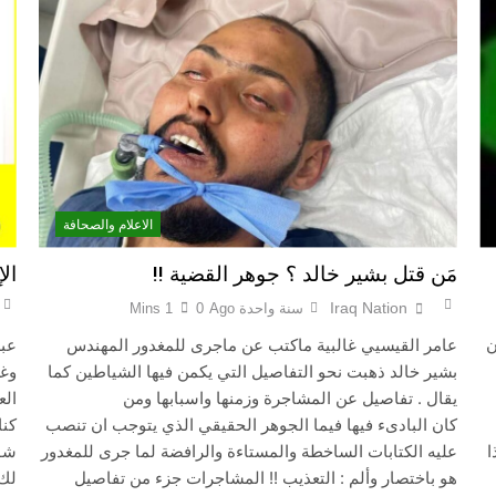
الاعلام والصحافة
مَن قتل بشير خالد ؟ جوهر القضية !!
ال
Iraq Nation
سنة واحدة Ago
0
1 Mins
ن
عامر القيسيي غالبية ماكتب عن ماجرى للمغدور المهندس
عبد
بشير خالد ذهبت نحو التفاصيل التي يكمن فيها الشياطين كما
وغر
يقال . تفاصيل عن المشاجرة وزمنها واسبابها ومن
الع
كان البادىء فيها فيما الجوهر الحقيقي الذي يتوجب ان تنصب
كنا
ا
عليه الكتابات الساخطة والمستاءة والرافضة لما جرى للمغدور
شوا
هو باختصار وألم : التعذيب !! المشاجرات جزء من تفاصيل
لك