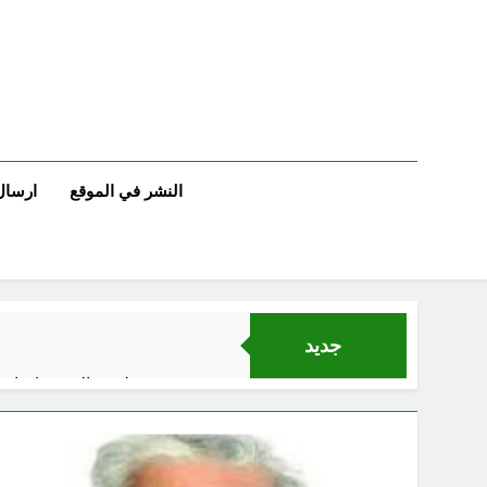
Ski
t
conten
النشر في الموقع
ارسال
جديد
لوحة النشوة / راي 
السمّ الصامت في