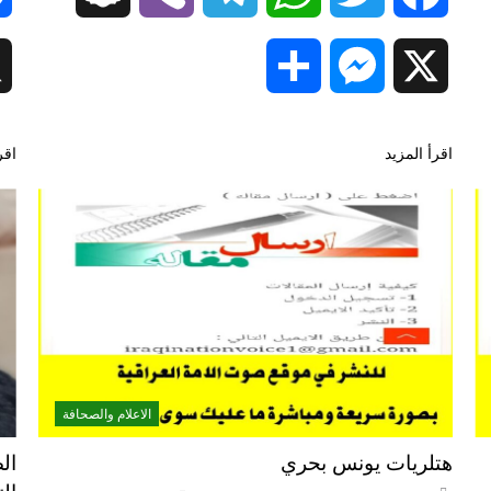
Share
Messenger
X
اقرأ المزيد
اقر
الاعلام والصحافة
هتلريات يونس بحري
ال