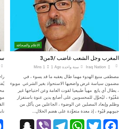
خطب صلاة الجمعة (ح 22) (تمييز وخلافة بني البشر)
مقترح داعية الميدان للتعريف بتعاليم وأحكام الشرائع والأديان
الاعلام والصحافة
المغرب وجل الشعب غاضب /3من3
سو
اشهر لوحة عالمية لل
Iraq Nation
سنة واحدة Ago
1
1 Mins
مصطفى منيغ الهدوء مهما طال يعقبه ما قد يسوء ، في
راج
مضمون سياسة غرض واضعيها الاستحواذ بغير الشرعي موبوء
يُف
، يطال أي يانِع مهيأ طبيعيا لقوت العامة وعن احتياجها غير
مَفْيُوء ، ليُحوَّل للمحسوبين على أصابع يدين عنوة باستفزاز
موز
وظلم وإبعاد المصلين عن الوضوء ، الجاعلين من يأكل من
الق
جيوبهم قَيُوء ، إذ معدة متعوِّدة على هضم الحلال…
ناب
Snapchat
Viber
Telegram
WhatsApp
Twitter
Facebook
Snapc