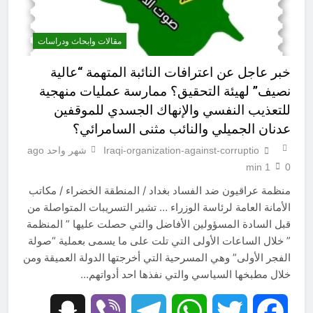
مقالات وابحاث ودراسات
خبر عاجل عن اعترافات النائبة المتهمة “عالية
نصيف” لهيئة التحقيق؟ ممارسة عمليات منهجية
للتعذيب النفسي والإنهاك الجسدي للموقفين
عدنان الجميلي والنائب مثنى السامرائي؟
Iraqi-organization-against-corruptio
شهر واحد ago
1 min
0
منظمة عراقيون ضد الفساد بغداد / المنطقة الخضراء / مكاتب
الأمانة العامة لرئاسة الوزراء … تشير التسريبات المتواصلة من
قبل السادة المسؤولين الأفاضل والتي حصلت عليها ” المنظمة
” خلال الساعات الأولى التي تلت على ما يسمى بعملية “صولة
الفجر الأولى” وهي المسرحية التي أخرجتها الدولة العميقة ومن
خلال مطبخها السياسي والتي نفذها احد أدواتهم…
Snapchat
Viber
Telegram
WhatsApp
Twitter
Facebook