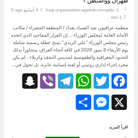
طهران وواشنطن ؟
Iraqi-organization-against-corruptio
4 أسابيع ago
0
1 min
منظمة عراقيون ضد الفساد بغداد / المنطقة الخضراء / مكاتب
الأمانة العامة لمجلس الوزراء … إن القرار المفاجئ الذي اتخذه
رئيس مجلس الوزراء “علي الزيدي” بمنح عطلة رسمية شاملة
يوم الأربعاء 8 تموز 2026 في كافة أنحاء العراق، متجاوزاً بذلك
الحدود الجغرافية والطقوسية لمدينتي النجف وكربلاء ، لم يكن
مجرد إجراء إداري روتيني أو لفتة إنسانية عابرة، بل تحول في…
Snapchat
Viber
Telegram
WhatsApp
Twitter
Facebook
Share
Messenger
X
اقرأ المزيد