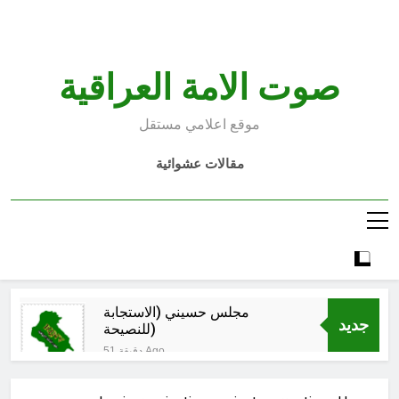
Ski
t
conten
صوت الامة العراقية
موقع اعلامي مستقل
مقالات عشوائية
مجلس حسيني (الاستجابة
جديد
للنصيحة)
51 دقيقة Ago
الكاتبان باقر الزبيدي ورياض سعد يحذران
من الجولاني (ح 2) (فاذا سجدوا فليكونوا