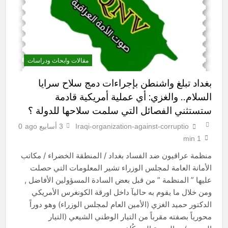
مقالات وابحاث ودراسات
بغداد تبلغ واشنطن بإجراءات دمج سلاح سرايا
السلام.. والغزي: أي عملية أمريكية قادمة
ستستثني الفصائل التي سلمت سلاحها للدولة ؟
Iraqi-organization-against-corruptio
3 أسابيع ago
0
1 min
منظمة عراقيون ضد الفساد بغداد / المنطقة الخضراء / مكاتب
الأمانة العامة لمجلس الوزراء تشير المعلومات التي حصلت
عليها ” المنظمة ” من قبل بعض السادة المسؤولين الأفاضل ,
ومن خلال ما يقوم به حاليآ داخل اورقة الكونغرس الأمريكي
الدكتور حميد الغزي (الأمين العام لمجلس الوزراء) وهو دوراً
محورياً بصفته مقرباً من التيار الوطني الشيعي (التيار