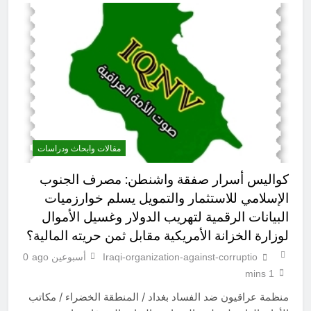
من الجولاني (ح 1) (وإذا كنت فيهم فأقمت
لهم الصلاة فلتقم طائفة منهم معك
13 ساعة Ago
وليأخذوا أٍسلحتهم)
مجلس عزاء حسيني (البصيرة في
القرآن الكريم وعند العباس عليه
السلام)
13 ساعة Ago
مقالات وابحاث ودراسات
كواليس أسرار صفقة واشنطن: مصرف الجنوب
الإسلامي للاستثمار والتمويل يسلم خوارزميات
البيانات الرقمية لتهريب الدولار وغسيل الأموال
لوزارة الخزانة الأمريكية مقابل ثمن حريته المالية؟
Iraqi-organization-against-corruptio
أسبوعين ago
0
1 mins
منظمة عراقيون ضد الفساد بغداد / المنطقة الخضراء / مكاتب