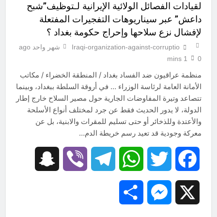
لقيادات الفصائل الولائية الإيرانية لـتوظيف”شبح
داعش” عبر سيناريوهات التفجيرات المفتعلة
لإفشال نزع سلاحها وإحراج حكومة بغداد ؟
Iraqi-organization-against-corruptio
شهر واحد ago
1 mins
0
منظمة عراقيون ضد الفساد بغداد / المنطقة الخضراء / مكاتب
الأمانة العامة لرئاسة الوزراء … في أروقة السلطة ببغداد، وبينما
تتصاعد وتيرة المفاوضات الجارية حول مصير السلاح خارج إطار
الدولة، لا يدور الحديث فقط عن جرد لمختلف أنواع الأسلحة
والأعتدة وللذخائر أو حتى تسليم للمقرات والابنية، بل عن
معركة وجودية قد تعيد رسم خريطة الدم…
Snapchat
Viber
Telegram
WhatsApp
Twitter
Facebook
Share
Messenger
X