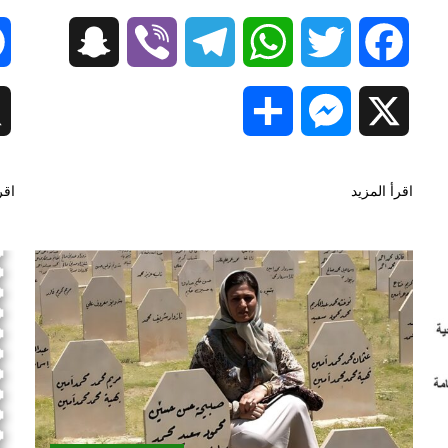
Snapchat
Viber
Telegram
WhatsApp
Twitter
Facebook
Snapc
Share
Messenger
X
اقرأ المزيد
اقر