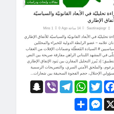
مقالات وابحاث ودراسات
ءة تحليليّة في الأبعاد القانونيّة والسياسيّة
أتفاق الإطاري
Saotiraqiogr
14 ساعة Ago
0
1 Mins
ءة تحليليّة في الأبعاد القانونيّة والسياسيّة للأتفاق الإطاري
ان علامه – عضو الرابطة الدولية للخبراء والمحللين
ياسيين # السيادة المُعطّلة وضمانات الإفلات من العقاب ​
لّى في المشهد اللبناني الراهن مفارقة صريحة بين النص
تطبيق؛ إذ يُبرز التحليل المقارن بين بَنود الإتفاق الإطاري
زعوم، والملحق الأمني السري، والتصريحات الرسمية
ؤولي الإحتلال، حجم الفجوة السحيقة بين شعارات…
Snapchat
Viber
Telegram
WhatsApp
Twitter
Facebook
Share
Messenger
X