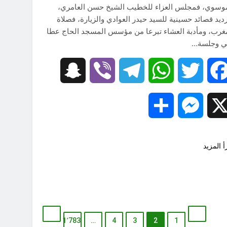
موسوي، فمجلس العزاء للخطيب الشيخ حسن العامري،
ديد قصائد حسينية للسيد حيدر العوادي والزيارة، فصلاة
غرب، ومأدبة العشاء تبرعا من مؤسس المسجد الحاج عطا
ي وجلسة…
Snapchat
Viber
Telegram
WhatsApp
Twitter
Facebook
Share
Messenger
X
أ المزيد
1٬783
…
4
3
2
1