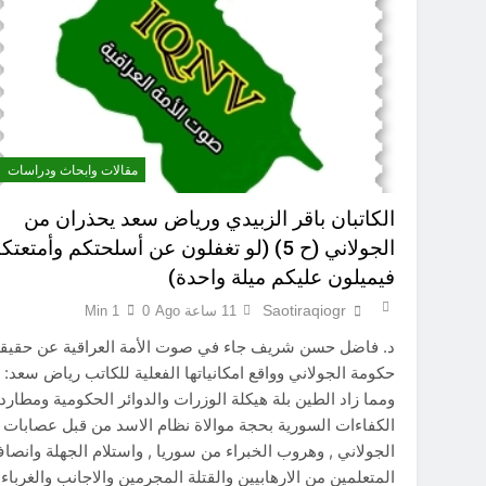
سَأُنَبِّئُكَ بِتَأْوِيلِ مَا لَمْ تَسْتَطِعْ فهمه في “اتفاقية مكة” شرطي الناتو الخليجي النووي الجديد لتحجيم دور إيران وفصائلها الولائية وحتى إسرائيل؟
أوصله
اتفاقي
مقالات وابحاث ودراسات
الكاتبان باقر الزبيدي ورياض سعد يحذران من
الجولاني (ح 5) (لو تغفلون عن أسلحتكم وأمتعتك
فيميلون عليكم ميلة واحدة)
الكاتبان باقر الزبيدي ورياض سعد يحذران من الجولاني (ح 5) (لو تغفلون عن أسلحتكم وأمتعتكم فيميلون عليكم ميلة واحدة)
Saotiraqiogr
11 ساعة Ago
0
1 Min
د. فاضل حسن شريف جاء في صوت الأمة العراقية عن حقيق
حكومة الجولاني وواقع امكانياتها الفعلية للكاتب رياض سعد:
ومما زاد الطين بلة هيكلة الوزرات والدوائر الحكومية ومطارد
الكفاءات السورية بحجة موالاة نظام الاسد من قبل عصابات
الجولاني , وهروب الخبراء من سوريا , واستلام الجهلة وانصا
المتعلمين من الارهابيين والقتلة المجرمين والاجانب والغرباء