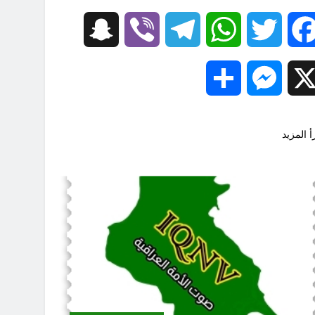
Snapchat
Viber
Telegram
WhatsApp
Twitter
Facebook
Share
Messenger
X
أ المزيد