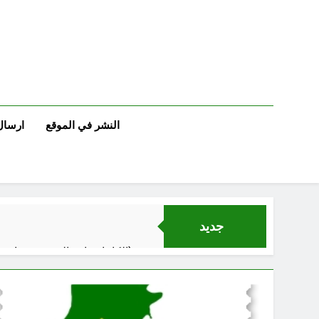
Ski
t
conten
النشر في الموقع
ارسال
جديد
الكاتبان باقر الزبيدي ورياض سعد يحذران من الجولاني (ح 4) (وليأخذوا حذرهم وأسلحتهم ود الذين كفروا لو تغفلون عن أسلحتكم وأمتعتكم)