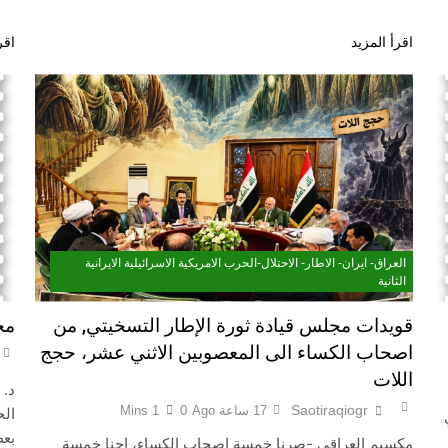
اقرأ المزيد
اقر
العراق- ايران- الاطار- الاحتلال-الحرب الامريكية الاسرائيلية الايرانية
الثانية
قويدات مجلس قيادة ثورة الإطار التسخيتي, من
مج
اصحاب الكساء الى المعصوبين الاثني عشر، حجج
اللات
د.
Saotiraqiogr
17 ساعة Ago
0
1 Mins
الح
بعض
مكسيم العراقي -صرنا خمسة اصحاب الكساء، إحنا خمسة