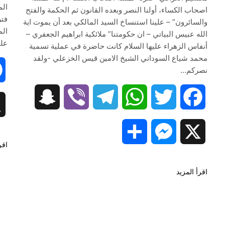
ال
اصحاب الكساء، أولنا النصر وبعده القانون ثم الحكمة والفتح
فتر
والسائرون” – علينا استنساخ السيد المالكي بعد أن يموت اية
الم
الله عبيس البياتي – ان حكومتنا” ملائكية ابراهيم الجعفري –
عل
أنفاس الزهراء عليها السلام كانت حاضرة في عملية تسمية
محمد شياع السوداني الشيخ الامين قيس الخزعلي -ولقد
نصركم…
Snapc
Snapchat
Viber
Telegram
WhatsApp
Twitter
Facebook
Share
Messenger
X
اقر
اقرأ المزيد