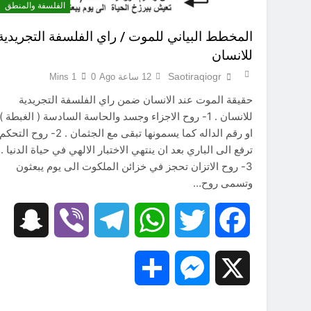
الفلسفة والمنطق
المخطط البياني للموت / راي الفلسفة التجريدية
للانسان
Saotiraqiogr
12 ساعة Ago
0
1 Mins
حقيقة الموت عند الانسان ضمن راي الفلسفة التجريدية
للانسان . 1- روح الاجزاء وجسد والحاسة السادسة ( الغبطة )
او رقم الداله كما يسمونها تبقى مع الجثمان . 2- روح التحكم
ترفع الى الباري بعد ان ينتهي الاختبار الالهي في حياة الدنيا .
3- روح الاتزان تحجز في خزائن الملكوت الى يوم يبعثون
وتسمى روح…
hat
Viber
Telegram
WhatsApp
Twitter
Facebook
Share
Messenger
X