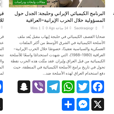
مقالات وابحاث ودراسات
البرنامج الكيميائي الإيراني وحلبجة: الجدل حول
قرا
المسؤولية خلال الحرب الإيرانية–العراقية
لل
Saotiraqiogr
14 ساعة Ago
0
1 Mins
ضحايا القصف الكيميائي في حلبجة إيهاب مقبل يُعد ملف
قرا
الأسلحة الكيميائية في الشرق الأوسط من أكثر الملفات
عدن
العسكرية والسياسية تعقيدًا، خصوصًا خلال الحرب الإيرانية–
الس
العراقية (1980–1988)، التي شهدت استخدامًا واسعًا للأسلحة
تتج
الكيميائية من قبل العراق وإيران. فقد مثّلت هذه الحرب نقطة
وال
تحول في تاريخ برامج الأسلحة الكيميائية في المنطقة، حيث
الم
دفع استخدام العراق لهذه الأسلحة ضد…
لمس
Snapc
Snapchat
Viber
Telegram
WhatsApp
Twitter
Facebook
Share
Messenger
X