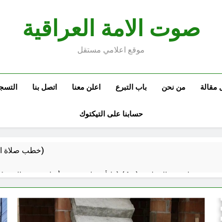
صوت الامة العراقية
موقع اعلامي مستقل
 مقالة
من نحن
باب التبرع
اعلن معنا
اتصل بنا
التسج
حسابنا على التيكتوك
خطب صلاة الجمعة (ح 22) (تمييز وخلافة بني البشر)
مقترح داعية الميدان للتعريف بتعاليم وأحكام الشرائع والأديان