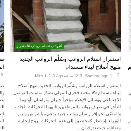
م للانتصار وسيوصلهم للانهيار
اشهر لوحة عالمية لل
6 ساعات Ago
ال
ة مكة للدفاع المشترك: الخفايا النووية والتكنولوجية غير المعلنة… ن
#رواتب #سلم_رواتب #استقرار
استقرار استلام الرواتب وسُلَّم الرواتب الجديد
صي
خطب صلاة الجمعة (ح 26) (مفهوم أسماء الله الحسنى)
م
منهج أصلاح لبناء مستدام
ال
Saotiraqiogr
12 ساعة Ago
0
1 Mins
استقرار استلام الرواتب وسُلَّم الرواتب الجديد منهج أصلاح
صيف
لبناء مستدام ✍️ محمد فخري المولى تصدّر منصات التواصل
وال
ة
الاجتماعي ووسائل الإعلام مؤخراً خبران متزامنان؛ أولهما
بصو
التأخر في صرف رواتب الموظفين، ثانيهما التحركات الجادة
الت
ة
والمضّي نحو إقرار سلم رواتب جديد بدعم مباشر من رئيس
لتح
الوزراء. إذ ننظر كمختصين إلى هذه التحركات بروح إيجابية
للم
ف
متفائلة، حيث ندرك أن…
الت