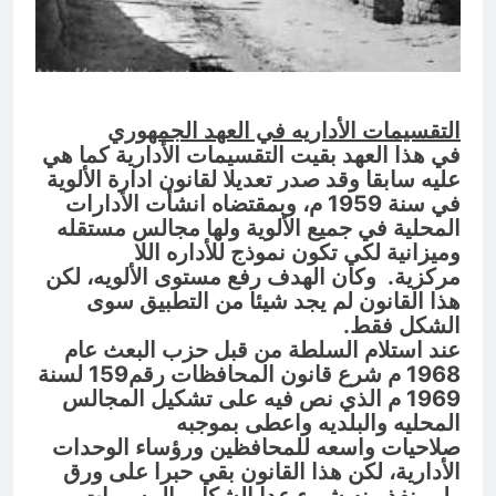
التقسيمات الأداريه في العهد الجمهوري
في هذا العهد بقيت
التقسيمات الأدارية كما هي
عليه سابقا وقد صدر تعديلا لقانون ادارة الألوية
في سنة
1959
م، وبمقتضاه انشأت الأدارات
المحلية في جميع الألوية ولها مجالس مستقله
وميزانية
لكي تكون نموذج للأداره اللا
مركزية. وكان الهدف رفع مستوى الألويه، لكن
هذا
القانون لم يجد شيئا من التطبيق سوى
الشكل فقط.
عند استلام السلطة من قبل حزب البعث عام
1968 م شرع قانون المحافظات رقم159
لسنة
1969 م الذي نص فيه على تشكيل المجالس
المحليه والبلديه واعطى بموجبه
صلاحيات
واسعه للمحافظين ورؤساء الوحدات
الأدارية، لكن هذا القانون بقي حبرا على ورق