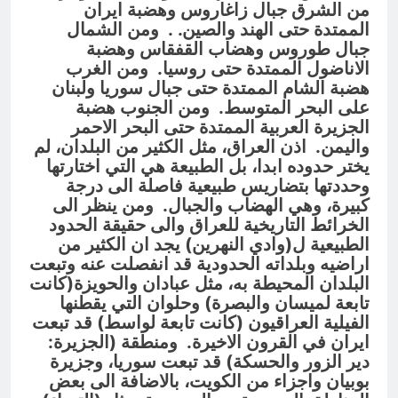
من الشرق جبال زاغاروس وهضبة ايران
الممتدة حتى الهند والصين. . ومن الشمال
جبال طوروس وهضاب القفقاس وهضبة
الاناضول الممتدة حتى روسيا. ومن الغرب
هضبة الشام الممتدة حتى جبال سوريا ولبنان
على البحر المتوسط. ومن الجنوب هضبة
الجزيرة العربية الممتدة حتى البحر الاحمر
واليمن. اذن العراق، مثل الكثير من البلدان، لم
يختر حدوده ابدا، بل الطبيعة هي التي اختارتها
وحددتها بتضاريس طبيعية فاصلة الى درجة
كبيرة، وهي الهضاب والجبال. ومن ينظر الى
الخرائط التاريخية للعراق والى حقيقة الحدود
الطبيعية ل(وادي النهرين) يجد ان الكثير من
اراضيه وبلداته الحدودية قد انفصلت عنه وتبعت
البلدان المحيطة به، مثل عبادان والحويزة(كانت
تابعة لميسان والبصرة) وحلوان التي يقطنها
الفيلية العراقيون (كانت تابعة لواسط) قد تبعت
ايران في القرون الاخيرة. ومنطقة (الجزيرة:
دير الزور والحسكة) قد تبعت سوريا، وجزيرة
بوبيان واجزاء من الكويت، بالاضافة الى بعض