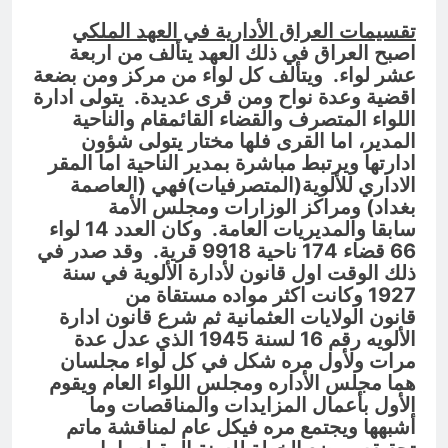
تقسيمات العراق الأدارية في العهد الملكي
اصبح العراق في ذلك العهد
يتألف من اربعة
عشر لواء. ويتألف كل لواء من مركز ومن بضعة
اقضية وعدة نواح ومن قرى
عديدة. يتولى ادارة
اللواء المتصرف والقضاء القائمقام والناحية
المدير، اما القرى فلها مختار يتولى شؤون
ادارتها ويرتبط مباشرة بمدير الناحية اما المقر
الاداري للألوية(المتصرفيات)فهي (العاصمة
بغداد) ومراكز الوزارات ومجلس الأمة
سابقا
والمديريات العامة. وكان العدد 14 لواء
66 قضاء 174 ناحية 9918 قرية. وقد صدر في
ذلك
الوقت اول قانون لأدارة الألوية في سنة
1927 وكانت اكثر مواده مستقاة من
قانون
الولايات العثمانية ثم شرع قانون ادارة
الألويه رقم 16 لسنة 1945 الذي عدل عدة
مرات
ولأول مره شكل في كل لواء مجلسان
هما مجلس الأداره ومجلس اللواء العام ويقوم
الأول
بأعمال المزايدات والمناقصات وما
أشبهها ويجتمع مره فيكل عام لمناقشة ماتم