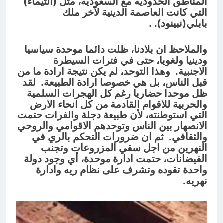
المناطق الحدودية مع السعودية، مثل (التيماء)
التي كانت العاصمة الدينية لآخر ملك
بابلي(نبينود). .
والملاحظ ان بلادنا، ظلت دائما موحدة سياسيا
ودينيا ولغويا، حتى في فترات السيطرة
الاجنبية. وهذا التوحد، لم يكن نتيجة ارادة ما من
قبل الناس، بل هي خصوصا ارادة الطبيعة. لقد
ظل موحدا حضاريا رغم كل الهجرات السلمية
والحربية للاقوام القادمة من كل انحاء الارض
التي استوطنته، لأن طبيعة دجلة والفرات حتمت
الانصهار بين الناس وتوحدهم الاقوامي والروحي
والثقافي. ثم ان ضرورات التحكم بالري في
النهرين من اجل سقي المزروعات وتجنب
الفيضانات، حتمت ادارة موحدة، أي وجود دولة
واحدة تقوده وتشرف على نظام ريه وادارة
نهريه.