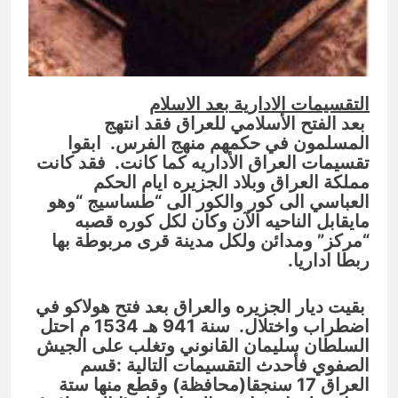
التقسيمات الادارية بعد الاسلام
بعد الفتح
الأسلامي للعراق فقد انتهج
المسلمون في حكمهم منهج الفرس. ابقوا
تقسيمات
العراق الأداريه كما كانت. فقد كانت
مملكة العراق وبلاد الجزيره ايام الحكم
العباسي
الى كور والكور الى “طساسيج “وهو
مايقابل الناحيه الآن وكان لكل كوره قصبه
“مركز
”
ومدائن ولكل مدينة قرى مربوطة بها
ربطا اداريا.
بقيت ديار الجزيره والعراق بعد فتح
هولاكو في
اضطراب واختلال. سنة 941 هـ 1534 م احتل
السلطان سليمان
القانوني وتغلب على الجيش
الصفوي فأحدث التقسيمات التالية :قسم
العراق 17 سنجقا(محافظة)
وقطع منها ستة