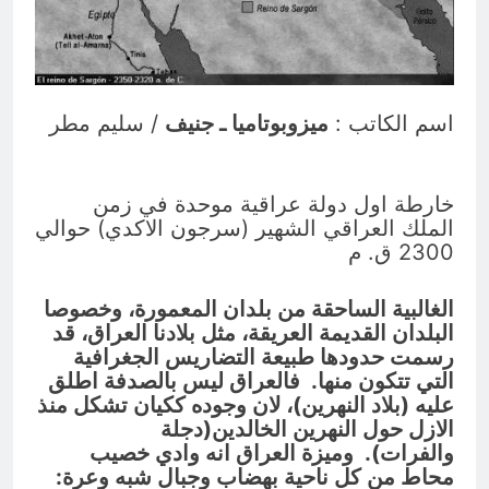
زينب واسطورة الخلود الشيعة
ساعة واحدة Ago
اسم الكاتب :
ميزوبوتاميا ـ جنيف
/ سليم مطر
خارطة اول دولة عراقية موحدة في زمن
الملك العراقي الشهير (سرجون الاكدي) حوالي
2300 ق. م
الغالبية الساحقة من بلدان المعمورة، وخصوصا
البلدان القديمة العريقة، مثل بلادنا العراق، قد
رسمت حدودها طبيعة التضاريس الجغرافية
التي تتكون منها. فالعراق ليس بالصدفة اطلق
عليه (بلاد النهرين)، لان وجوده ككيان تشكل منذ
الازل حول النهرين الخالدين(دجلة
والفرات). وميزة العراق انه وادي خصيب
محاط من كل ناحية بهضاب وجبال شبه وعرة: