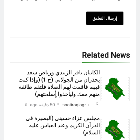
Related News
الكاتبان باقر الزبيدي ورياض سعد
يحذران من الجولاني (ح 1) (وإذا كنت
فيهم فأقمت لهم الصلاة فلتقم طائفة
منهم معك وليأخذوا أٍسلحتهم)
saotiraqiogr
50 دقيقة ago
0
مجلس عزاء حسيني (البصيرة في
القرآن الكريم وعند العباس عليه
السلام)