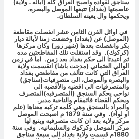
سناجق لقواده واصبح العراق كله (اياله ـ ولاية)
عاصمتها (بغداد) تتبعها
الموصل والبصره،
ويحكمها وال يعينه السلطان.
في اوائل القرن الثامن
عشر انفصلت مقاطعة
(الموصل) عن (بغداد) وخضعت زمنا لأيالة ديار
بكر وانفصلت بعدها (شهر زور)
وكان مركزها
(كركوك). وقد استقلت تلك المقاطعتين مده
ثم اعيدتا الى حكم بغداد بعد زمن. اما في زمن
الوالي العثماني (مدحت باشا) انقسمت ولاية
العراق التي كانت تتألف
من مقاطعتي بغداد
والبصره والموصل، الى متصرفيات(سناجق)
والمتصرفيات الى اقضيه والأقضيه الى
نواحي
يحكم السنجق (المتصرفيه)المتصرف
ويحكم القضاء قائمقام والناحية مدير.
والمراد
بالسنجق وهي كلمه تركيه معناها (علم
او لواء). وفي سنة 1879 م اصبحت الموصل
مركز
ولايه بعد ان كانت متصرفيه ويتبع لها
مركز الموصل وكركوك والسليمانيه. وفي سنة
1880م
قسمت ولاية بغداد الى سبعة سناجق