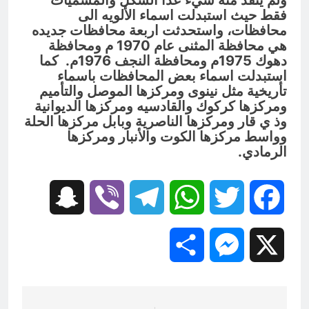
ولم
ينفذ منه شيء عدا الشكل والمسميات
فقط حيث استبدلت اسماء الألويه الى
محافظات، واستحدثت اربعة محافظات جديده
هي محافظة المثنى عام 1970 م ومحافظة
دهوك 1975م
ومحافظة النجف 1976م. كما
استبدلت اسماء بعض المحافظات باسماء
تأريخية مثل نينوى
ومركزها الموصل والتأميم
ومركزها كركوك والقادسيه ومركزها الديوانية
وذ ي قار
ومركزها الناصرية وبابل مركزها الحلة
وواسط مركزها الكوت والأنبار ومركزها
الرمادي.
Snapchat
Viber
Telegram
WhatsApp
Twitter
Facebook
Share
Messenger
X