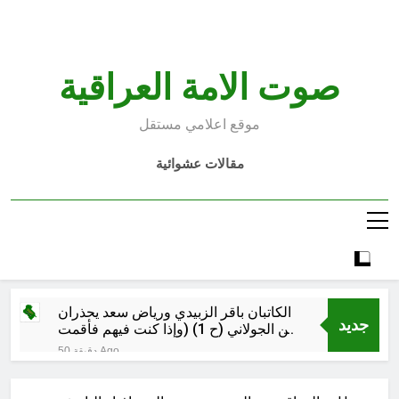
Ski
t
conten
صوت الامة العراقية
موقع اعلامي مستقل
مقالات عشوائية
الكاتبان باقر الزبيدي ورياض سعد يحذران
جديد
من الجولاني (ح 1) (وإذا كنت فيهم فأقمت
لهم الصلاة فلتقم طائفة منهم معك
50 دقيقة Ago
وليأخذوا أٍسلحتهم)
مجلس عزاء حسيني (البصيرة في
القرآن الكريم وعند العباس عليه