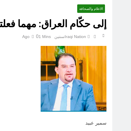
الاعلام والصحافة
إلى حكّام العراق: مهما فعلت
لوحة النشوة / راي 
0
Iraqi Nation
سنتين Ago
1 Mins
سمير عبيد