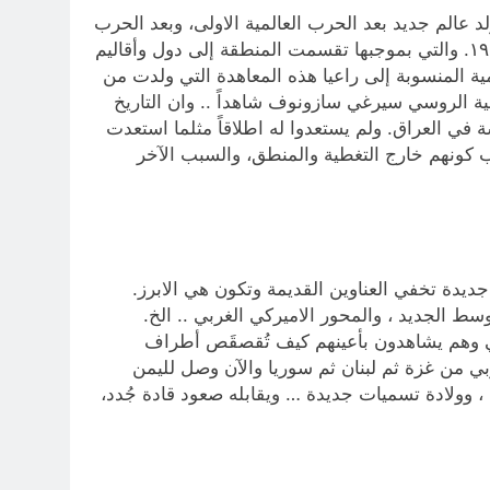
د عالم جديد بعد الحرب العالمية الاولى، وبعد الحرب
العالمية الثانية . وجميعنا نتذكر كيف ولدت من رحم الحرب العالمية معاهدة ” سايكس بيكو ” في الشرق الأوسط عام ١٩١٦. والتي بموجبها تقسمت المنطقة إلى دول وأقاليم
ة المنسوبة إلى راعيا هذه المعاهدة التي ولدت من
ة الروسي سيرغي سازونوف شاهداً .. وان التاريخ
ة في العراق. ولم يستعدوا له اطلاقاً مثلما استعدت
 كونهم خارج التغطية والمنطق، والسبب الآخر
ديدة تخفي العناوين القديمة وتكون هي الابرز.
سط الجديد ، والمحور الاميركي الغربي .. الخ.
اني وهم يشاهدون بأعينهم كيف تُقصقَص أطراف
ي من غزة ثم لبنان ثم سوريا والآن وصل لليمن
 وولادة تسميات جديدة … ويقابله صعود قادة جُدد،