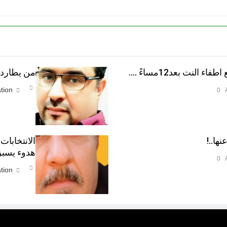
النت بعد12مساءً ….
من يطارد ا
tion
0
نها..!
الانتخابات
هدوء يسبق
0
tion