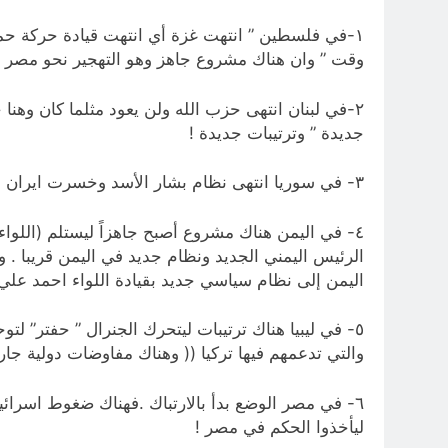
١-في فلسطين ” انتهت غزة أي انتهت قيادة حركة حم
وقت ” وان هناك مشروع جاهز وهو التهجير نحو مصر وا
٢-في لبنان انتهى حزب الله ولن يعود مثلما كان وهنا
جديدة ” وترتيبات جديدة !
٣- في سوريا انتهى نظام بشار الأسد وخسرت ايران هذا المحور . وولدت في سوريا قيادة جديدة ونظام جديد متهادن مع مشروع الشرق الأوسط الجديد .
٤- في اليمن هناك مشروع أصبح جاهزاً ليستلم (اللوا
الرئيس اليمني الجديد ونظام جديد في اليمن قريبا 
اليمن إلى نظام سياسي جديد بقيادة اللواء احمد علي 
٥- في ليبيا هناك ترتيبات ليتحرك الجنرال ” حفتر” ل
والتي تدعمهم فيها تركيا (( وهناك مفاوضات دولية جار
٦- في مصر الوضع بدأ بالارتباك .فهناك ضغوط اسرائي
ليأخذوا الحكم في مصر !