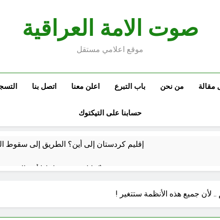
صوت الامة العراقية
موقع اعلامي مستقل
 مقالة
من نحن
باب التبرع
اعلن معنا
اتصل بنا
التسج
حسابنا على التيكتوك
إقليم كردستان إلى أين؟ الطريق إلى سقوط الح
كتابات رد عن لماذا أخذ الحسين معه النساء والأطفال الى كربلاء؟ (ح 5)
وتضخم الذات التعويضي
احياء ليلة الجمعة (نعمة بالكسر والفتح، نعمة ونعمت، نعمة ونعيم)
 .. لأن جميع هذه الأنظمة ستتغير !
ساعة واحدة Ago
 للتوازنات الإقليمية
مشروع إنساني .. بدأ بكرتونة أدوية مجانية وانتهى بـ”صيدليات”خيرية !