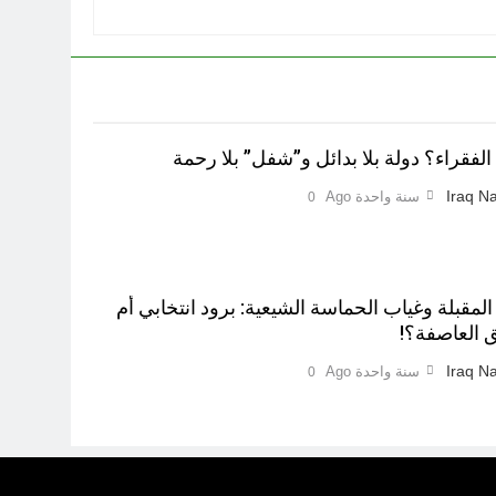
لفقراء؟ دولة بلا بدائل و”شفل” بلا رحمة
Iraq Na
سنة واحدة Ago
0
 المقبلة وغياب الحماسة الشيعية: برود انتخابي أم
 العاصفة؟!
Iraq Na
سنة واحدة Ago
0