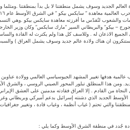
 العالم
الجديد وسوف يشمل منطقتنا لا بل بدأ بمنطقتنا .ومثلما ول
مات والشعوب لتُقدّس ما أفرزته معاهدة سايكس بيكو .وهي التسمي
رج – بيكو” والبريطاني السير “مارك سايكس” وكان وزير الخارجي
ى الجميع الاذعان له . وللاسف كل هذا ولم يكترث له القادة والساس
يستنكرون ان هناك ولادة عالم جديد وسوف يشمل العراق ) والسبب
 عالمية هدفها تغيير المشهد الجيوسياسي العالمي وولادة عناوين ج
جديد. ومن هذا المنطلق تبلور المحور الصيني الروسي ، والشرق الأو
النجاة من القادم . إلا العراق فقادته مدمنين على العشق الإير
الأوسط الجديد الذي دشنته إسرائيل بدعم أميركي وبريطاني وغرب
تنا والتي تحتم ( غياب أنظمة ، وغياب قادة ، وتغيير جغرافيات ،
دة جُدد في منطقة الشرق الأوسط وكما يلي :