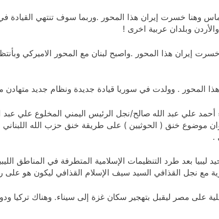
اس وهنا خسرت إيران هذا المحور .وربما سوف تنتهي القيادة في
لأردن وبلدان عربية اخرى !
 خسرت إيران هذا المحور .واصبح لبنان مع المحور الاميركي وبأنتظا
ء أحمد علي عبد الله صالح/نجل الرئيس اليمني المخلوع علي عبد ال
. وان موضوع خنق ( الحوثيين ) على طريقة خنق حزب الله اللبن
.
توحيد ليبيا بعد طرد التنظيمات الإسلامية المتطرفة في المناطق ال
ية مع نجل القذافي السيد سيف الإسلام القذافي ليكون هو على راس
لية على مصر ليقبل بتهجير سكان غزة إلى سيناء. وهناك تركيا ود