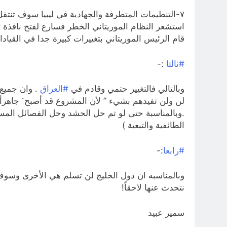
٧-التنطيمات المتطرفة والجهادية في ليبيا سوف تنتق
استشعر النظام الموريتاني الخطر فسارع لفتح نافذة ت
قام الرئيس الموريتاني بتغييرات كبيرة جدا في القيادا
#ثالثا
:-
وبالتالي فالتغيير حتمي وقادم في
#العراق
. وان جميع 
لن ولن تفيدهم بشيء ” لأن المشروع قد أصبح َ جاهزا
.وبالمناسبة حتى لو تم حل الحشد وحل الفصائل المسل
الطائفية والتبعية )
#رابعا
:-
وبالمناسبه ان دول الخليج لن تسلم هي الأخرى وسوف ي
نتحدث عنها لاحقاً!
سمير عبيد