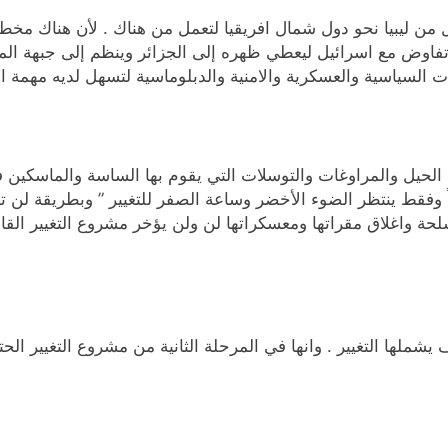
ل من ليبيا نحو دول شمال افريقيا لتعمل من هناك . لأن هناك مخطط
فاوض مع اسرائيل ليعطي ظهره إلى الجزائر وينظم إلى جبهة المغر
ت السياسية والعسكرية والامنية والدبلوماسية لتسهل لديه مهمة الت
الحيل والمراوغات والتوسلات التي يقوم بها الساسة والماسكين
ً وفقط ينتظر الضوء الأخضر وساعة الصفر للتغيير ” وبطريقة لن
حة واغلاق مقراتها ومعسكراتها لن ولن يؤخر مشروع التغيير القاد
شملها التغيير . وانها في المرحلة الثانية من مشروع التغيير ا