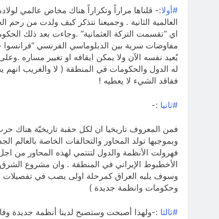
#أولا
:- قلناها مراراً وتكراراً هناك مخاض عالمي لولادة
اي “تقسمت التركة العثمانية” .وجاءت بعد ذلك الحكو
مفاوضات سرية بين الدبلوماسي الفرنسي “فرانسوا جو
يُعيد نفسه الآن ولا يمكن ايقافه او تغيير مساره .وعل
له الدول والحكومات في المنطقة ( لا والغريب انهم 
ففاقد الشيء لا يعطيه !
#ثانيا
:-
فمن المعروف تاريخيا ان لكل حقبة تاريخيّة هناك حرب
وبموجبها تولد المحاور والتحالفات الخاصة بالعالم ال
فهرولت الأنظمة والدول لتنتمي لهذه المحاور من اجل 
الأخطبوط الإيراني في المنطقة . وان مشروع الشرق 
وسوف يليه العراق كمرحلة اولى يصب في تفصيلات منطق
وحكومات وانظمة جديدة )
#ثالثا
:-ولهذا أصبحت وستصبح لدينا أنظمة جديدة وقا