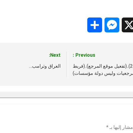
Share
Messenger
Snapc
X
Next:
Previous:
للـ (د. علي المؤمن)..(ازمة العراق وشيعته بعد 2003)..(تفعيل موقع المرجع)..(فربط
العراق وترامب…
 مرجعيات وليس دولة مؤسسات)
شار إليها بـ
*