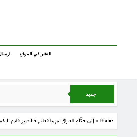
Ski
t
conten
النشر في الموقع
ارسال
جديد
الجرح النرجسي 
Home
إلى حكّام العراق: مهما فعلتم فالتغيير قادم اليكم
اتفاق مكة.. لحظة إعادة تشكيل