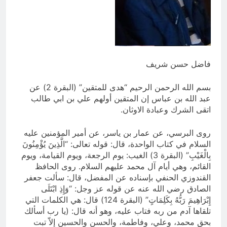
وأحكام الشرائع والأديان
12 ساعة Ago
سَأُنَبِّئُكَ بِتَأْوِيلِ مَا لَمْ تَسْتَطِعْ فهمه في
“اتفاقية مكة” شرطي الناتو الخليجي
النووي الجديد لتحجيم دور إيران وفصائلها
16 ساعة Ago
الولائية وحتى إسرائيل؟
فاضل حسن شريف
بسم الله الرحمن الرحيم “هدى للمتقين” (البقرة 2) عن
عبد الله بن عباس إن المتقين أولهم علي بن ابي طالب
اتقى الشرك وعبادة الاوثان.
روى البرسي، عن عمار بن ياسر، عن أمير المؤمنين عليه
السلام في كتاب الواحدة، قال: قوله تعالى: “الَّذِينَ يُؤْمِنُونَ
بِالْغَيْبِ” (البقرة 3) الغيب: يوم الرجعة، ويوم القيامة، ويوم
القائم، وهي أيام آل محمد عليهم السلام. روى الحافظ
القندوزي الحنفي بإسناده عن المفضل، قال: سألت جعفر
الصادق رضي الله عنه عن قوله عز وجل: “وَإِذِ ابْتَلَى
إِبْرَاهِيمَ رَبُّهُ بِكَلِمَاتٍ” (البقرة 124) قال: هي الكلمات التي
تلقاها آدم من ربه فتاب عليه، وهو أنه قال: (يا رب أسألك
بحق محمد، وعلي، وفاطمة، والحسن والحسين إلاّ تبت