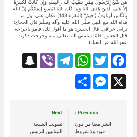
مَن يَتَّبِعُ الرَّسُولَ مِمَّن يَنقَلِبُ عَلَى عَقِبَيْهِ وَإِن كَانَتْ لَكَبِيرَةً
إِلاَّ عَلَى الَّذِينَ هَدَى اللّهُ وَمَا كَانَ اللّهُ لِيُضِيعَ إِيمَانَكُمْ إِنَّ اللّهَ
بِالنَّاسِ لَرَؤُوفٌ رَّحِيمٌ” (البقرة 143) فكان علي أول من
هداه الله مع النبي صلّى الله عليه وآله وسلّم قال الحجاج:
ترابي عراقي. قال الحسن: هو ما أقول لك، فأمر باخراجه،
قال الحسن: فلمّا سلمني الله تعالى منه وخرجت ذكرت
عفو الله عن العباد).
Snapchat
Viber
Telegram
WhatsApp
Twitter
Facebook
Share
Messenger
X
Next:
Previous:
تصفّح
المقالات
انشر معنا من دون
تصويت الشيعة
قيود ولا شروط
اللبنانيين للرئيس