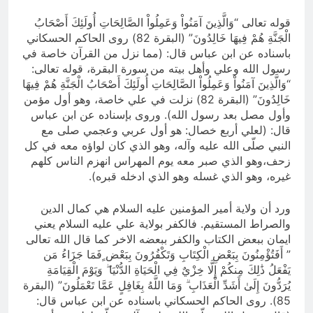
قوله تعالى “وَالَّذِينَ آمَنُواْ وَعَمِلُواْ الصَّالِحَاتِ أُولَئِكَ أَصْحَابُ
الْجَنَّةِ هُمْ فِيهَا خَالِدُونَ” (البقرة 82) روى الحاكم الحسكاني
باسناده عن ابن عباس قال: (مما نزل من القرآن خاصة في
رسول الله وعلي وأهل بيته من سورة البقرة، قوله تعالى:
“وَالَّذِينَ آمَنُواْ وَعَمِلُواْ الصَّالِحَاتِ أُولَئِكَ أَصْحَابُ الْجَنَّةِ هُمْ فِيهَا
خَالِدُونَ” (البقرة 82) نزلت في علي خاصة، وهو أول مؤمن
وأول مصل بعد رسول الله). وروى بإسناده عن ابن عباس
قال: (لعلي أربع خصال: هو أول عربي وعجمي صلى مع
النبي صلّى الله عليه وآله، وهو الذي كان لواؤه معه في كل
زحف،وهو الذي صبر معه يوم المهراس انهزم الناس كلهم
غيره، وهو الذي غسله وهو الذي ادخله قبره).
ورد أن ولاية أمير المؤمنين عليه السلام هي كمال الدين
والصراط المستقيم. فالكفر بولاية علي عليه السلام يعني
ايمان ببعض الكتاب والكفر ببعضه الاخر كما قال الله تعالى
” أَفَتُؤْمِنُونَ بِبَعْضِ الْكِتَابِ وَتَكْفُرُونَ بِبَعْض ٍفَمَا جَزَاءُ مَن
يَفْعَلُ ذَٰلِكَ مِنكُمْ إِلَّا خِزْيٌ فِي الْحَيَاةِ الدُّنْيَا ۖ وَيَوْمَ الْقِيَامَةِ
يُرَدُّونَ إِلَىٰ أَشَدِّ الْعَذَابِ ۗ وَمَا اللَّهُ بِغَافِلٍ عَمَّا تَعْمَلُونَ” (البقرة
85). روى الحاكم الحسكاني باسناده عن ابن عباس قال: