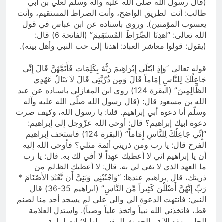
(قال رسول الله صلّى الله عليه وآله وسلّم لعلي بن أبي
طالب: أنت الطريق الواضح، وأنت الصراط المستقيم، وأنت
يعسوب المؤمنين). وروى باسناده عن ابن عباس في قول
الله تعالى: “اهدِنَا الصِّرَاطَ المُستَقِيمَ” (الفاتحة 6) قال:
(يقول: قولوا معاشر العباد: اهدنا إلى حب النبي وأهل بيته).
قوله تعالى “وَإِذِ ابْتَلَى إِبْرَاهِيمَ رَبُّهُ بِكَلِمَات فَأَتَمَّهُنَّ قَالَ إِنِّي
جَاعِلُكَ لِلنَّاسِ إِمَاماً قَالَ وَمِن ذُرِّيَّتِي قَالَ لاَ يَنَالُ عَهْدِي
الظَّالِمِينَ” (البقرة 124) روى ابن المغازلي باسناده عن عبد
الله بن مسعود قال: (قال رسول الله صلّى الله عليه وآله
وسلّم أنا دعوة أبي إبراهيم. قلنا: يا رسول الله، وكيف صرت
دعوة ابيك إبراهيم؟ قال: أوحى الله عزّوجل إلى إبراهيم:
“إِنِّي جَاعِلُكَ لِلنَّاسِ إِمَاماً” (البقرة 124) فاستخف إبراهيم
الفرح قال: يا رب ومن ذريتي أئمة مثلي؟ فأوحى الله إليه
أن يا إبراهيم اني لا أعطيك عهداً لا أفي لك به. قال: يا رب
ما العهد الذي لا تفي لي به. قال: لا أعطيك الظالم من
ذريتك، قال إبراهيم عندها: “وَاجْنُبْنِي وَبَنِيَّ أَن نَّعْبُدَ الأَصْنَامَ *
رَبِّ إِنَّهُنَّ أَضْلَلْنَ كَثِيراً مِّنَ النَّاسِ” (ابراهيم 35-36) قال
النبي: فانتهت الدعوة الي والى علي لم يسجد أحد منا لصنم
قط، فاتخذني الله نبياً واتخذ علياً وصياً). واستدل العلامة
الحلي بهذه الآية والحديث المفسر لها لاثبات امامة