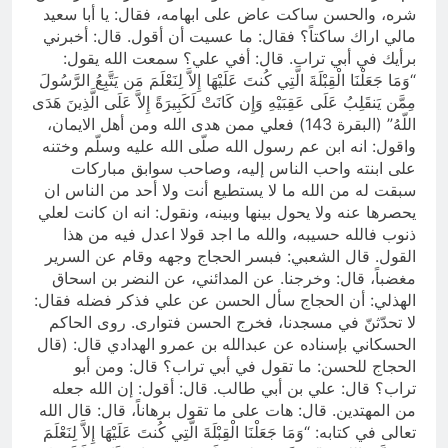
شره، والحسن ساكت عاض على ابهامه، فقال: يا أبا سعيد
مالي اراك ساكتاً؟ فقال: ما عسيت أن أقول. قال: أخبرني
برأيك في أبي تراب. قال: أفي علي؟ سمعت الله يقول:
“وَمَا جَعَلْنَا الْقِبْلَةَ الَّتِي كُنتَ عَلَيْهَا إِلاَّ لِنَعْلَمَ مَن يَتَّبِعُ الرَّسُولَ
مِمَّن يَنقَلِبُ عَلَى عَقِبَيْهِ وَإِن كَانَتْ لَكَبِيرَةً إِلاَّ عَلَى الَّذِينَ هَدَى
اللّهُ” (البقرة 143) فعلي ممن هدى الله ومن أهل الايمان،
واقول: انه ابن عم رسول الله صلّى الله عليه وسلّم وختنه
على ابنته واحب الناس إليه، وصاحب سوابق مباركات
سبقت له من الله ما لا يستطيع أنت ولا أحد من الناس ان
يحصرها عنه ولا يحول بينها وبينه، ونقول: انه ان كانت لعلي
ذنوب فالله حسيبه، والله ما اجد قولا اعدل فيه من هذا
القول. قال الشعبي: فبسر الحجاج وجهه وقام عن السرير
مغضباً، قال: وخرجنا. عن المدائني، عن النضر بن اسحاق
الهذلي: أن الحجاج سأل الحسن عن علي فذكر فضله فقال:
لا تحدّثنّ في مسجدنا، فخرج الحسن فتوارى. روى الحاكم
الحسكاني بإسناده عن عبدالله بن عمرو الهدادي قال: (قال
الحجاج للحسن: ما تقول في أبي تراب؟ قال: ومن أبو
تراب؟ قال: علي بن أبي طالب. قال: أقول: إن الله جعله
من المهتدين. قال: هات على ما تقول برهاناً، قال: قال الله
تعالى في كتابه: “وَمَا جَعَلْنَا الْقِبْلَةَ الَّتِي كُنتَ عَلَيْهَا إِلاَّ لِنَعْلَمَ