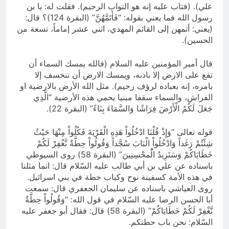
علي). (فتاب عليه إنه هو التواب الرحيم). فقلت له: يا بن
رسول الله فما يعني بقوله: “فَأَتَمَّهُنَّ” (البقرة 124)؟ قال:
(يعني: أتمهن إلى القائم المهدي، اثني عشر إماماً، تسعة من
الحسين).
قال أمير المؤمنين عليه السلام (فالله يمسك السماء أن
تقع على الارض إلا باذنه، ويمسك الارض أن تنخسف إلا
بامره، إنه بعباده لرؤف رحيم). مثل الله الأرض بالارضية او
الفراش، والسماء سقفا مبنيا يحمي هذه الأرضية “الَّذِي
جَعَلَ لَكُمُ الْأَرْضَ فِرَاشًا وَالسَّمَاءَ بِنَاءً” (البقرة 22).
قوله تعالى “وَإِذْ قُلْنَا ادْخُلُواْ هَذِهِ الْقَرْيَةَ فَكُلُواْ مِنْهَا حَيْثُ
شِئْتُمْ رَغَداً وَادْخُلُواْ الْبَابَ سُجَّداً وَقُولُواْ حِطَّةٌ نَّغْفِرْ لَكُمْ
خَطَايَاكُمْ وَسَنَزِيدُ الُْمحْسِنِينَ” (البقرة 58) روى السيوطي
باسناده عن علي بن أبي طالب عليه السّلام قال: انما مثلنا
في هذه الأمة كسفينة نوح وكباب حطة في بني اسرائيل.
روى العياشي باسناده عن سليمان الجعفري قال: سمعت
أبا الحسن الرضا عليه السّلام في قول الله: “وَقُولُواْ حِطَّةٌ
نَّغْفِرْ لَكُمْ خَطَايَاكُمْ” (البقرة 58) قال: فقال أبو جعفر عليه
السّلام: نحن باب حطتكم.