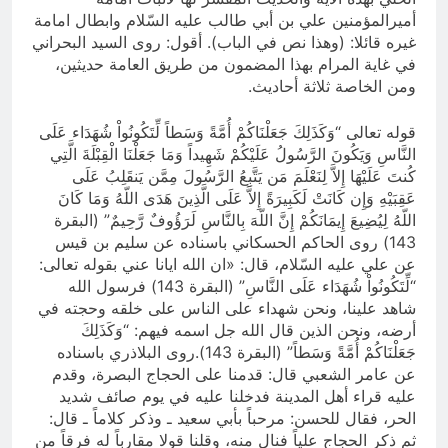
أميرالمؤمنين علي بن أبي طالب عليه السّلام وابطال امامة
غيره قائلا: (وهذا نص في الباب). أقول: روى السيد البحراني
في غاية المرام بهذا المضمون من طريق العامة حديثين،
ومن الخاصة ثلاثة أحاديث.
قوله تعالى “وَكَذَلِكَ جَعَلْنَاكُمْ أُمَّةً وَسَطاً لِّتَكُونُواْ شُهَدَاء عَلَى
النَّاسِ وَيَكُونَ الرَّسُولُ عَلَيْكُمْ شَهِيداً وَمَا جَعَلْنَا الْقِبْلَةَ الَّتِي
كُنتَ عَلَيْهَا إِلاَّ لِنَعْلَمَ مَن يَتَّبِعُ الرَّسُولَ مِمَّن يَنقَلِبُ عَلَى
عَقِبَيْهِ وَإِن كَانَتْ لَكَبِيرَةً إِلاَّ عَلَى الَّذِينَ هَدَى اللّهُ وَمَا كَانَ
اللّهُ لِيُضِيعَ إِيمَانَكُمْ إِنَّ اللّهَ بِالنَّاسِ لَرَؤُوفٌ رَّحِيمٌ” (البقرة
143) روى الحاكم الحسكاني باسناده عن سليم بن قيس
عن علي عليه السّلام، قال: «ان الله ايانا عني بقوله تعالى:
“لِّتَكُونُواْ شُهَدَاء عَلَى النَّاسِ” (البقرة 143) فرسول الله
شاهد علينا، ونحن شهداء على الناس على خلقه وحجته في
أرضه، ونحن الذين قال الله جل اسمه فيهم: “وَكَذَلِكَ
جَعَلْنَاكُمْ أُمَّةً وَسَطاً” (البقرة 143).روى البلاذري باسناده
عن عامر الشعبي قال: قدمنا على الحجاج البصرة، وقدم
عليه قراء أهل المدينة فدخلنا عليه في يوم صائف شديد
الحر، فقال للحسن: مرحباً بأبي سعيد ـ وذكر كلاماً ـ قال:
ثم ذكر الحجاج علياً فنال منه، وقلنا قولا مقارباً له فرقاً من