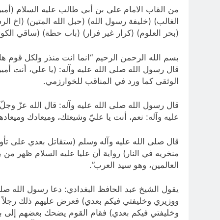
من القاب الامام علي بن أبي طالب عليه السلام (أمير ا
الغالب) (خليفة رسول الله) (حبل الله المتين) (اخ الر
(بحر العلوم) (كرار غير فرار) (باب حطة) (ساقي الكوث
قال رسول الله صلى الله عليه وآله: (يا علي، أنت أمير
الوثقى كما ورد في المناقب للخوارزمي.
عليه وآله: نعم، أنت يا عليّ وشيعتك، وميعادك وميعاده
قال صلى الله عليه وآله وسلم (ستقاتل بعدي على تأو
منخريه في النار) رواية أن عليا عليه السلام ظهر من
العالمين، وهو سيد العرب”.
يقول الشيخ عبد الحافظ البغدادي: دعا رسول الله صلى
ووزيري وخليفتي فيكم بعدي) فعرض عليهم ذلك رجلاً رج
وخليفتي فيكم بعدي) فقام القوم يضحك بعضهم إلى بعض