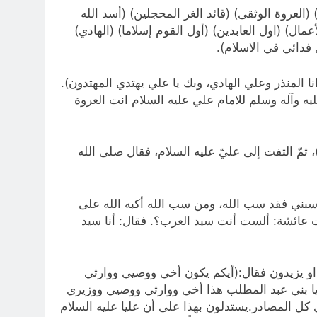
(العروة الوثقى) (قائد الغر المحجلين) (أسد الله
مال) (اول العابدين) (أول القوم إسلاما) (الهادي)
 فدائي في الاسلام).
صول المهمة قال رسول الله (انا المنذر وعلي الهادي، وبك يا علي يهتدي المهتدون).
ليه وآله وسلم للامام علي عليه السلام انت العروة
ل رسول الله صلى الله عليه وآله: قال الله عزّ وجلّ: “إِنَّ الَّذِينَ آمَنُوا وَعَمِلُوا الصَّالِحَاتِ أُولَئِكَ هُم خَيرُ البَرِيَّةِ” (البينة 7)، ثمّ التفت إلى عليّ عليه السلام، فقال صلى الله
سبني فقد سب الله، ومن سب الله أكبه الله على
لت عائشة: ألست أنت سيد العرب؟. فقال: أنا سيد
 او يزيدون فقال:(أيكم يكون أخي ووصيي ووارثي
(يا بني عبد المطلب هذا أخي ووارثي ووصيي ووزيري
كل المصادر.يستدلون بهذا على أن عليا عليه السلام