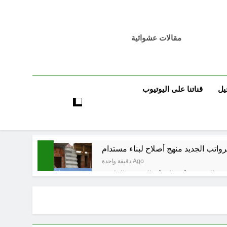
مقالات عشوائية
يل
قناتنا على اليوتيوب
لرواتب الجديد منهج أصلاح لبناء مستدام
دقيقة واحدة Ago
ة الرقمية (سوالف) والحقيقة العلمية
3 دقائق Ago
موت / راي الفلسفة التجريدية للانسان
24 دقيقة Ago
مسؤولية خلال الحرب الإيرانية–العراقية