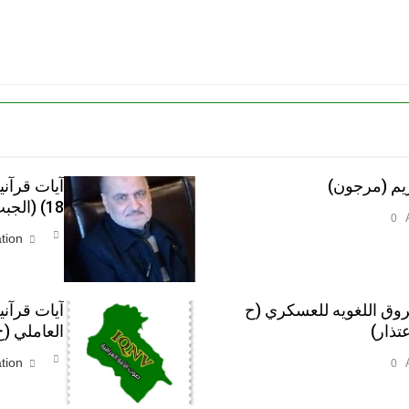
يم (مرجون)‎
آيات قرآن
18) (الجبت والطاغوت، الجبلة والناس)‎
0
tion
روق اللغويه للعسكري (ح
آيات قرآن
العاملي (ح 12
tion
0