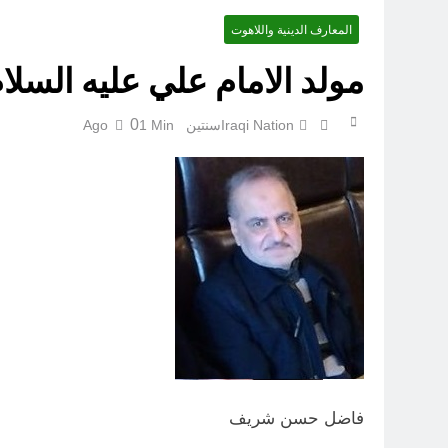
المعارف الدينية واللاهوت
قراءة تحليليّة في الأبعاد القانو
مولد الامام علي عليه السلام 13 رجب: ألقاب
0
Iraqi Nation
سنتين Ago
1 Min
فاضل حسن شريف