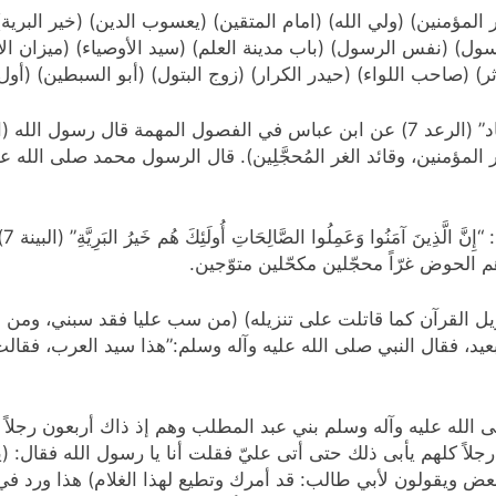
لمؤمنين) (ولي الله) (امام المتقين) (يعسوب الدين) (خير البرية) 
سول) (نفس الرسول) (باب مدينة العلم) (سيد الأوصياء) (ميزان الأع
ر) (صاحب اللواء) (حيدر الكرار) (زوج البتول) (أبو السبطين) (أول
بسم الله الرحمن الرحيم “انما انت منذر ولكل قوم هاد” (الرعد 7) عن ابن عباس في الف
 المؤمنين، وقائد الغر المُحجَّلِين). قال الرسول محمد صلى الله ع
قا
م الحوض غرّاً محجّلين مكحّلين متوّجين.
يل القرآن كما قاتلت على تنزيله) (من سب عليا فقد سبني، ومن 
 بعيد، فقال النبي صلى الله عليه وآله وسلم:”هذا سيد العرب، فقا
 الله عليه وآله وسلم بني عبد المطلب وهم إذ ذاك أربعون رجلاً
لاً كلهم يأبى ذلك حتى أتى عليّ فقلت أنا يا رسول الله فقال: 
 ويقولون لأبي طالب: قد أمرك وتطيع لهذا الغلام) هذا ورد في 