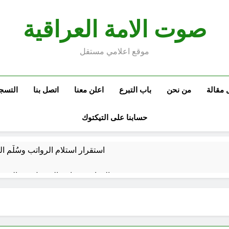
صوت الامة العراقية
موقع اعلامي مستقل
 مقالة
من نحن
باب التبرع
اعلن معنا
اتصل بنا
التسج
حسابنا على التيكتوك
استقرار استلام الرواتب وسُلَّم ا
صيف العراق وبغداد… المعتدل بين السخري
المخطط البياني لل
البرنامج الكيميائي الإيراني وحلبجة: الجدل حول ال