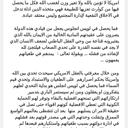
المشهد الأسلامي..!!
امريكا لا تؤمن بالله ولا تعير وزن لغضب الله فكل ما يحصل
7 ساعات Ago
فيها من كوارث تعزيها للطبيعة فهي متخذه الدين اداة تدخل
توشكا سيّدُ الموقف في مأرب.. وضربةٌ
تُجدِّد معادلةَ الردع.
في الاخلاق النفعية لإدارة المجتمع وليس معتقد عبادة.
7 ساعات Ago
فما يحصل في لويس انجلوس يجعل من قيادي هذه الدولة
يصرون على عقيدتهم المادية الخالية من الايمان بالله الذي
يعتبرونه قناعة من وحي العقل الباطني لضعف الانسان الذي
لا يجد في نفسه القدرة على تحدي الصعاب فيلتجئ لله
لإنفاذه من فشله … وبقولة تعالى : يمدهم في طغيانهم
يعمهون …
ومن خلال معرفتي بالعقل الامريكي سيحدث تحدي بين الله
وامريكا بحكم اصرارهم على الطغيان والاستبداد وتحدي قيم
السماء فما يحصل في لويس انجلس هو بداية التحدي لعلهم
يتفكرون او يعقلون ومن ثم سيستمر الباري بتدمير
ارتكازاتهم التي تمنحهم افضلية بالبقاء وتوفر لهم الحماية
الكونية التي تعطي الافضلية كونهم اقوياء حتى تصل في
حقيقة الامر ان يسلبهم منها بعد ان تتشظى بعالمهم الواسع
الممزق وتنفلت وحدتهم التي هي مصدر قوتهم بعد فشلهم
في ادارة دولتهم بسبب طغيانهم واستكبارهم فبعدها لم