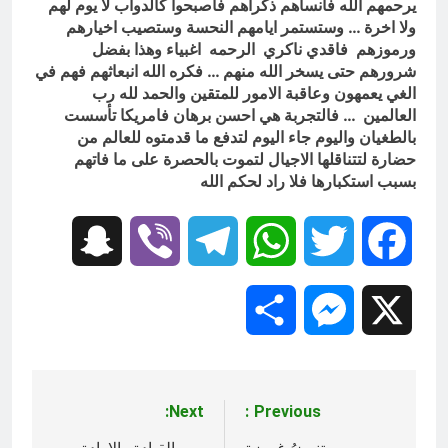
يرحمهم الله فأنساهم ذكراهم فاصبحوا كالدواب لا يوم لهم
ولا اخرة … وستستمر ايامهم النحسة وستصيب اخيارهم
ورموزهم فاقدي ناكري الرحمه اغبياء وهذا بفضل
شرورهم حتى يسخر الله منهم … فكره الله انبعاثهم فهم في
الغي يعمهون وعاقبة الامور للمتقين والحمد لله رب
العالمين … فالتجربة هي احسن برهان فامريكا تأسست
بالطغيان واليوم جاء اليوم لتدفع ما قدمتوه للعالم من
حضارة لتتناقلها الاجيال لتموت بالحصرة على ما فاتهم
بسبب استكبارها فلا راد لحكم الله
Snapchat
Viber
Telegram
WhatsApp
Twitter
Facebook
Share
Messenger
X
Next:
Previous:
تصفّح