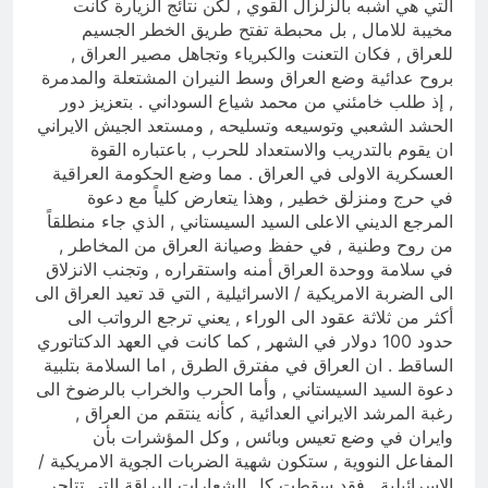
التي هي أشبه بالزلزال القوي , لكن نتائج الزيارة كانت
مخيبة للامال , بل محبطة تفتح طريق الخطر الجسيم
للعراق , فكان التعنت والكبرياء وتجاهل مصير العراق ,
بروح عدائية وضع العراق وسط النيران المشتعلة والمدمرة
, إذ طلب خامئني من محمد شياع السوداني . بتعزيز دور
الحشد الشعبي وتوسيعه وتسليحه , ومستعد الجيش الايراني
ان يقوم بالتدريب والاستعداد للحرب , باعتباره القوة
العسكرية الاولى في العراق . مما وضع الحكومة العراقية
في حرج ومنزلق خطير , وهذا يتعارض كلياً مع دعوة
المرجع الديني الاعلى السيد السيستاني , الذي جاء منطلقاً
من روح وطنية , في حفظ وصيانة العراق من المخاطر ,
في سلامة ووحدة العراق أمنه واستقراره , وتجنب الانزلاق
الى الضربة الامريكية / الاسرائيلية , التي قد تعيد العراق الى
أكثر من ثلاثة عقود الى الوراء , يعني ترجع الرواتب الى
حدود 100 دولار في الشهر , كما كانت في العهد الدكتاتوري
الساقط . ان العراق في مفترق الطرق , اما السلامة بتلبية
دعوة السيد السيستاني , وأما الحرب والخراب بالرضوخ الى
رغبة المرشد الايراني العدائية , كأنه ينتقم من العراق ,
وايران في وضع تعيس وبائس , وكل المؤشرات بأن
المفاعل النووية , ستكون شهية الضربات الجوية الامريكية /
الإسرائيلية , فقد سقطت كل الشعارات البراقة التي تتاجر