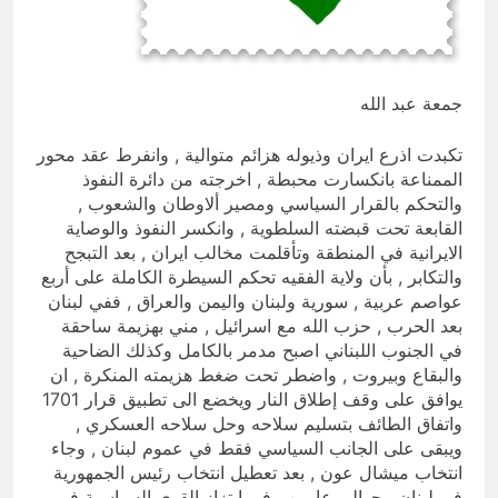
5 ساعات Ago
ازمة العلم العراقي.. ليست ازمة فقدان
الوطنية عند العراقيين.. بل (ازمة فقدان
الوطنية بالعلم نفسه) نركز على فئة
5 ساعات Ago
الأغلبية (لا ترفع العلم العراقي) وبنفس
جمعة عبد الله
الوقت (تغضب عندما ترى عراقي يرفع علم
اجنبي)
تكبدت اذرع ايران وذيوله هزائم متوالية , وانفرط عقد محور
الممناعة بانكسارت محبطة , اخرجته من دائرة النفوذ
والتحكم بالقرار السياسي ومصير ألاوطان والشعوب ,
القابعة تحت قبضته السلطوية , وانكسر النفوذ والوصاية
الايرانية في المنطقة وتأقلمت مخالب ايران , بعد التبجح
والتكابر , بأن ولاية الفقيه تحكم السيطرة الكاملة على أربع
عواصم عربية , سورية ولبنان واليمن والعراق , ففي لبنان
بعد الحرب , حزب الله مع اسرائيل , مني بهزيمة ساحقة
في الجنوب اللبناني اصبح مدمر بالكامل وكذلك الضاحية
والبقاع وبيروت , واضطر تحت ضغط هزيمته المنكرة , ان
يوافق على وقف إطلاق النار ويخضع الى تطبيق قرار 1701
واتفاق الطائف بتسليم سلاحه وحل سلاحه العسكري ,
ويبقى على الجانب السياسي فقط في عموم لبنان , وجاء
انتخاب ميشال عون , بعد تعطيل انتخاب رئيس الجمهورية
في لبنان , حوالي عامين , في ابتزاز القوى السياسية في