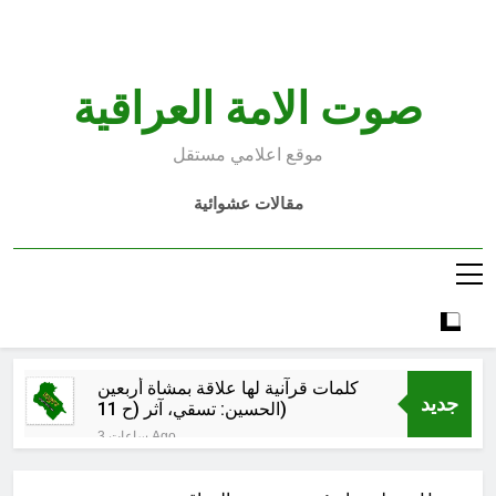
Ski
t
conten
صوت الامة العراقية
موقع اعلامي مستقل
مقالات عشوائية
كلمات قرآنية لها علاقة بمشاة أربعين
جديد
الحسين: تسقي، آثر (ح 11)
3 ساعات Ago
مجلس حسيني (دواعي نصب مآتم
العزاء الحسيني)