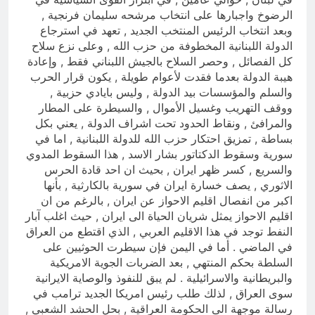
الرضوخ واجبارها على انتخاب مرشحه سليمان فرنجية ,
وبعد انتخاب الرئيس المنتخب الجديد , تعهد في استرجاع
الدولة اللبنانية المخطوفة من حزب الله , وعلى نزع سلاح
كل الفصائل , وحصر السلاح بالجيش اللبناني فقط , وإعادة
هيبة الدولة بعدما فقدت لأعوام طويلة , يكون قرار الحرب
والسلم والمؤسسات بيد الدولة , وليس بايادي حزبية ,
ووقف التهريب وغسيل الأموال , والسيطرة على المطار
والمرافئ , ونقاط الحدود تحت اشراف الدولة , يعني بكل
بساطة , تمزيق احتكار حزب الله للدولة اللبنانية , اما في
سورية وسقوط الدكتاتور بشار الاسد , هذا السقوط المدوي
والسريع , كسر ظهر ايران , بحيث ان احد قادة الحرس
الاثوري , يصف خسارة ايران في سورية بالكارثية , بأنها
اكبر من انفصال اقليم الاحواز عن ايران , بالرغم من ان
اقليم الاحواز يمثل شريان الحياة الى ايران , حيث اغلب آبار
النفط توجد في هذا الاقليم العربي , الذي اقتطع من العراق
في الماضي . أما في اليمن فإن سيطرت الحوثيين على
السلطة بحكم المنتهي , بعد الضربات الجوية الامريكية
والبريطانية والاسرائيلية . لم يبق للنفوذ والوصاية الايرانية
سوى العراق , لذلك طلب رئيس امريكا الجديد ترامب في
رسالة موجهة الى الحكومة العراقية , بحل الحشد الشعبي ,