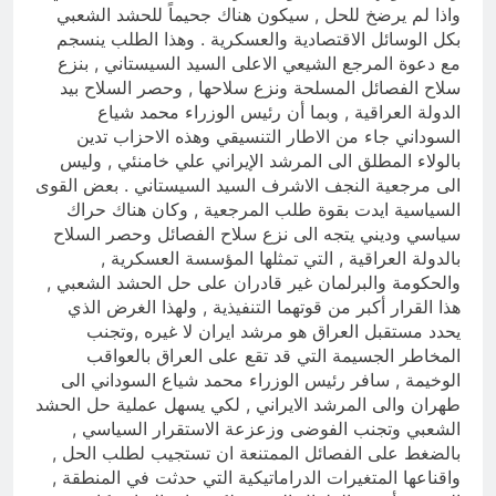
واذا لم يرضخ للحل , سيكون هناك جحيماً للحشد الشعبي
بكل الوسائل الاقتصادية والعسكرية . وهذا الطلب ينسجم
مع دعوة المرجع الشيعي الاعلى السيد السيستاني , بنزع
سلاح الفصائل المسلحة ونزع سلاحها , وحصر السلاح بيد
الدولة العراقية , وبما أن رئيس الوزراء محمد شياع
السوداني جاء من الاطار التنسيقي وهذه الاحزاب تدين
بالولاء المطلق الى المرشد الإيراني علي خامنئي , وليس
الى مرجعية النجف الاشرف السيد السيستاني . بعض القوى
السياسية ايدت بقوة طلب المرجعية , وكان هناك حراك
سياسي وديني يتجه الى نزع سلاح الفصائل وحصر السلاح
بالدولة العراقية , التي تمثلها المؤسسة العسكرية ,
والحكومة والبرلمان غير قادران على حل الحشد الشعبي ,
هذا القرار أكبر من قوتهما التنفيذية , ولهذا الغرض الذي
يحدد مستقبل العراق هو مرشد ايران لا غيره ,وتجنب
المخاطر الجسيمة التي قد تقع على العراق بالعواقب
الوخيمة , سافر رئيس الوزراء محمد شياع السوداني الى
طهران والى المرشد الايراني , لكي يسهل عملية حل الحشد
الشعبي وتجنب الفوضى وزعزعة الاستقرار السياسي ,
بالضغط على الفصائل الممتنعة ان تستجيب لطلب الحل ,
واقناعها المتغيرات الدراماتيكية التي حدثت في المنطقة ,