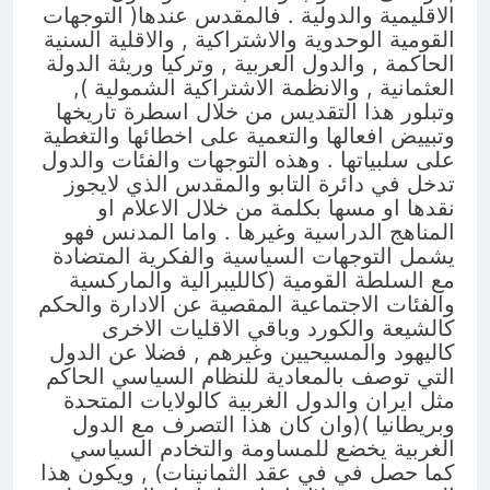
الاقليمية والدولية . فالمقدس عندها( التوجهات
القومية الوحدوية والاشتراكية , والاقلية السنية
الحاكمة , والدول العربية , وتركيا وريثة الدولة
العثمانية , والانظمة الاشتراكية الشمولية ),
وتبلور هذا التقديس من خلال اسطرة تاريخها
وتبييض افعالها والتعمية على اخطائها والتغطية
على سلبياتها . وهذه التوجهات والفئات والدول
تدخل في دائرة التابو والمقدس الذي لايجوز
نقدها او مسها بكلمة من خلال الاعلام او
المناهج الدراسية وغيرها . واما المدنس فهو
يشمل التوجهات السياسية والفكرية المتضادة
مع السلطة القومية (كالليبرالية والماركسية
والفئات الاجتماعية المقصية عن الادارة والحكم
كالشيعة والكورد وباقي الاقليات الاخرى
كاليهود والمسيحيين وغيرهم , فضلا عن الدول
التي توصف بالمعادية للنظام السياسي الحاكم
مثل ايران والدول الغربية كالولايات المتحدة
وبريطانيا )(وان كان هذا التصرف مع الدول
الغربية يخضع للمساومة والتخادم السياسي
كما حصل في في عقد الثمانينات) , ويكون هذا