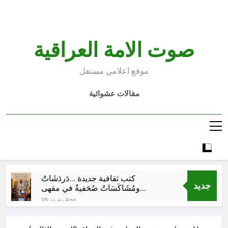
Ski
t
conten
صوت الامة العراقية
موقع اعلامي مستقل
مقالات عشوائية
كتب ثقافية جديدة …دَردَشَاتٌ
جديد
ومُشَاكَسَاتٌ صُحَفيةٌ في مقهى
الماسِنجرِ الثقافي
35 دقيقة Ago
من راسمالية الدولة الى راسمالية
المرجعيات والاحزاب والمليشيات