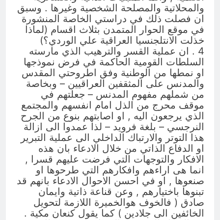
والمحلاتية والمصلحة الشخصية وغيرها . وسبق
ان فصلت ذلك في دراستي الخاصة المنشورة
في موقع الحوار المتمدن بثلاث اقسام (لماذا
خذلت الانتلجنسيا العراقية علي الوردي؟)
4 . ان عملية القسر والترهيب الذي مارسته
السلطات القومية الحاكمة في فرض نموذجها
او نمطها من الوطنية وفق اطروحتي المقدس
والمدنس على المثقفين العراقيين – وبخاصة
من شملهم مفهوم المدنس – جعلتهم في
موقف محرج من الذل امام انفسهم والمجتمع
الذي يرجعون اليه , او اصابتهم بنوع من الجرح
النرجسي – بلغة فرويد – لذا عمدوا الى ازالة
هذا التوتر والارتباك الداخلي الى عملية التبرير
او الدفاع الذاتي من خلال الادعاء بان هذه
الافكار والتوجهات التي فرضت عليهم قسرا ,
انما هى اراءهم وافكارهم التي طرحوها او
صنعوها , او في احسن الاحوال الادعاء بانهم قد
تبنوها باختيارهم , وعن قناعة ذاتية وايمان
صادق ( فالخوف هوالخميرة اللازمة لتحويل
الخائفين الى جلادين ) كما يقول كنعان مكية .