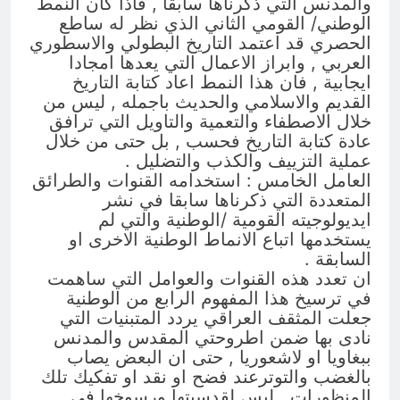
والمدنس التي ذكرناها سابقا , فاذا كان النمط
الوطني/ القومي الثاني الذي نظر له ساطع
الحصري قد اعتمد التاريخ البطولي والاسطوري
العربي , وابراز الاعمال التي يعدها امجادا
ايجابية , فان هذا النمط اعاد كتابة التاريخ
القديم والاسلامي والحديث باجمله , ليس من
خلال الاصطفاء والتعمية والتاويل التي ترافق
عادة كتابة التاريخ فحسب , بل حتى من خلال
عملية التزييف والكذب والتضليل .
العامل الخامس : استخدامه القنوات والطرائق
المتعددة التي ذكرناها سابقا في نشر
ايديولوجيته القومية /الوطنية والتي لم
يستخدمها اتباع الانماط الوطنية الاخرى او
السابقة .
ان تعدد هذه القنوات والعوامل التي ساهمت
في ترسيخ هذا المفهوم الرابع من الوطنية
جعلت المثقف العراقي يردد المتبنيات التي
نادى بها ضمن اطروحتي المقدس والمدنس
ببغاويا او لاشعوريا , حتى ان البعض يصاب
بالغضب والتوترعند فضح او نقد او تفكيك تلك
المنظورات , ليس لقدسيتها ورسوخها في