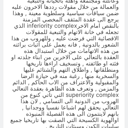
وعائلته ومجتمعه واهله بالخيانة والتبعية
والعمالة من خلال مقولات رددها الاخرون عليه
ضمن سياقات سياسية وسلطوية معينة , وهذا
يرجع الى عقدة المثقف المخصي المزمنة
بالنقص امام الاخرinferiority complex الذي
تجعله في خانة الاتهام والتبعية للمقولات
الاقصائية التي فرضت عليه , وللهروب من هذا
الشعور بالدونية , فانه يعمل على اثبات برائته
من هذه الاتهامات من خلال استبدال هذه
العقدة بالتعالي على الاخرين من ابناء جلدته او
فئته او طائفته , وتسخيف اراءها تاريخها
ومنطلقاتها , واطلاق التهم والشتائم عليها
والسخرية منها , رغبة منه في حيازة الرضا
والمقبولية والاعتراف من الاب الحاكم , الدائم
والمزمن , وتعرف هذه الظاهرة بعقدة التعالي
superiority complex التي تاتي كنوع من
الهروب من الدونية الى التسامي , لان هذا
التعالي يحقق لهم اشباعا نفسيا ووجدانيا ,
بانهم لاينتمون الى هذه الفصيلة المنبوذه
اوالهوية الكسيحة التي الصقت بها تاريخيا جميع
سلبيات الكون وسيئات التاريخ .