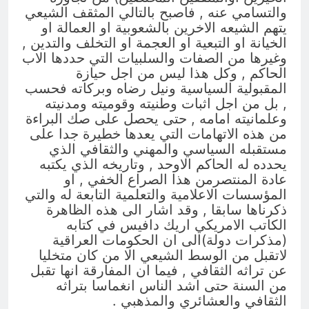
والتسامي عنه , فاصبح بالتالي المثقف الشيعي
يتهم الشيعه الاخرين بالشعوبية او العمالة او
الخيانة او التبعية او العجمة او التخلف والتدين ,
وغيرها من الصفات والسلبيات التي حددها الاب
الحاكم , وكل هذا ليس من اجل حيازة
المقبولية السياسية ونيل رضاه وبركاته فحسب
, بل من اجل اثبات وطنيته وقوميته ومدنيته
وعلمانيته امامه , حتى يحصل على صك البراءة
من هذه الاتهامات التي يعدها خطيرة جدا على
مستقبله السياسي والمهني والثقافي الذي
يحدده له الحاكم الاوحد , وتاريخه الذي يكتبه
عادة المنتصرمن هذا الصراع الخفي , او
المؤسسات الاعلامية والتعلمية التابعة له والتي
ذكرناها سابقا , وقد اشار الى هذه الظاهرة
الكاتب الامريكي اريك دافيس في كتابه
(مذكرات دولة)الى ان الحكومات العراقية
لاتقبل من الوسط الشيعي الا من كان متخليا
عن تراثه الثقافي , فيما ان المفارقة انها تقبل
من السنة حتى اشد الناس انغماسا بتراثه
الثقافي والعشائري والمذهبي .