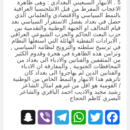
5 . الانبهار السبعيني البغدادي : وهى ظاهرة
الاعجاب المفرط من قبل الانتلجنسيا العراقية
بالنمط السياسي والاقتصادي والعلماني الذي
حصل في بغداد بفضل الاستقرار السياسي بعد
قيام التحالف او الجبهة الوطنية والتقدمية بين
حزب البعث الحاكم والحزب الشيوعي العراقي
, الايرادات النفطية الهائلة التي استغلها النظام
في ترسيخ سلطته والترويج لنظامه السياسي ,
وتزامن هذه الظاهرة في هجرة وقدوم الكثير
من المثقفين والفنانين والادباء الى بغداد من
المحافظات الجنوبية , والمفارقة ان الادباء
والفنانين الذين لم يهاجروا الى بغداد كان
تاثرهم هذا الانبهار والنمط الخاص من الوطنية
/ القومية هو اقل من غيرهم امثال الشاعر
رشيد مجيد والاديب احمد الباقري والشاعر
البصري كاظم الحجاج .
Snapchat
Viber
Telegram
WhatsApp
Twitter
Facebook