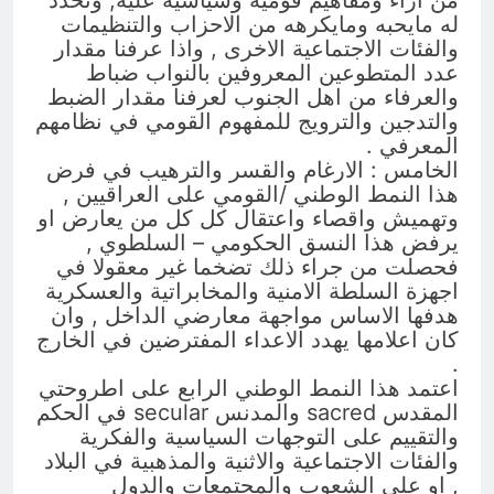
له مايحبه ومايكرهه من الاحزاب والتنظيمات
والفئات الاجتماعية الاخرى , واذا عرفنا مقدار
عدد المتطوعين المعروفين بالنواب ضباط
والعرفاء من اهل الجنوب لعرفنا مقدار الضبط
والتدجين والترويج للمفهوم القومي في نظامهم
المعرفي .
الخامس : الارغام والقسر والترهيب في فرض
هذا النمط الوطني /القومي على العراقيين ,
وتهميش واقصاء واعتقال كل كل من يعارض او
يرفض هذا النسق الحكومي – السلطوي ,
فحصلت من جراء ذلك تضخما غير معقولا في
اجهزة السلطة الامنية والمخابراتية والعسكرية
هدفها الاساس مواجهة معارضي الداخل , وان
كان اعلامها يهدد الاعداء المفترضين في الخارج
.
اعتمد هذا النمط الوطني الرابع على اطروحتي
المقدس sacred والمدنس secular في الحكم
والتقييم على التوجهات السياسية والفكرية
والفئات الاجتماعية والاثنية والمذهبية في البلاد
, او على الشعوب والمجتمعات والدول