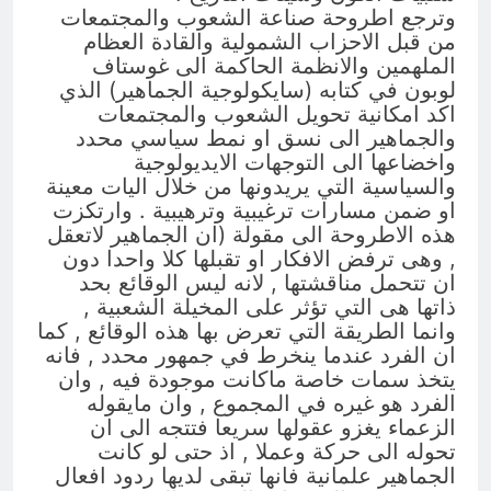
وترجع اطروحة صناعة الشعوب والمجتمعات
من قبل الاحزاب الشمولية والقادة العظام
الملهمين والانظمة الحاكمة الى غوستاف
لوبون في كتابه (سايكولوجية الجماهير) الذي
اكد امكانية تحويل الشعوب والمجتمعات
والجماهير الى نسق او نمط سياسي محدد
واخضاعها الى التوجهات الايديولوجية
والسياسية التي يريدونها من خلال اليات معينة
او ضمن مسارات ترغيبية وترهيبية . وارتكزت
هذه الاطروحة الى مقولة (ان الجماهير لاتعقل
, وهى ترفض الافكار او تقبلها كلا واحدا دون
ان تتحمل مناقشتها , لانه ليس الوقائع بحد
ذاتها هى التي تؤثر على المخيلة الشعبية ,
وانما الطريقة التي تعرض بها هذه الوقائع , كما
ان الفرد عندما ينخرط في جمهور محدد , فانه
يتخذ سمات خاصة ماكانت موجودة فيه , وان
الفرد هو غيره في المجموع , وان مايقوله
الزعماء يغزو عقولها سريعا فتتجه الى ان
تحوله الى حركة وعملا , اذ حتى لو كانت
الجماهير علمانية فانها تبقى لديها ردود افعال