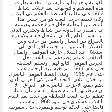
القومية واحزابها وممارساتها . فقد سيطرت
هذه المفاهيم والتوجهات بعد انقلاب شباط
1963 على مقاليد السلطة والحكم في البلاد ,
وكان تنظيم حزب البعث هو من اسس هذا
النمط من الوطنية خلال فترة حكمه وهيمنته
على مقدرات الدولة بين شباط وتشرين الثاني
من نفس العام , الا ان انشغال قادته وكوادره
بالصراع بين اليسار واليمين من جانب وبين
العسكر والمدنيين من جانب اخر, ادى الى
استغلال عبد السلام عارف الموقف , والقيام
بالانقلاب عليهم وطردهم من البلاد, وحل
الحرس القومي التابع لهم , وتسلم السلطة
حتى عام 1966 , ثم اخيه عبد الرحمن عارف
حتى عام 1968 , وتبنى النمط القومي الناصري
من خلال اعلان الاتحاد الاشتراكي العربي الذي
يضم جميع الاحزاب الناصرية في العراق , الا
ان سيطرتهم لم تدم طويلا , اذ سرعان ماعاد
تنظيم حزب البعث للسلطة من جديد بعد القيام
بانقلاب عسكري في تموز 1968 , واستمر
قابضا على الحكم لوحده وبمفردة حتى سقوطه