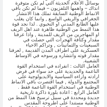
بوسائل الاعلام الحديثة التي لم تكن متوفرة
انذاك – واهمها التلفزيون – فيما لم تكن باقي
الانماط الوطنية السابقة تملك هذا الانتشار
الجغرافي والريفي الواسع , وانما كان يغلب
عليها الطابع المدني او النخبوي . لذا نجد قوة
هذا النمط من الوطنية ظاهرة عند اهل الريف
او المهاجرين من الريف للمدينة , واذا عرفنا
مقدار وكثافة الهجرات التي حصلت في
السبعينات والثمانينات , وتراكم الاحياء
العسكرية على اطراف المدن القديمة , لعرفنا
مقدار قوته وانتشاره ورسوخه في الاوساط
الشعبية.
العامل الثالث : انفراده في استخدام القوة
الناعمة والحديدية على حد سواء في فرض
ارادته واراءه السياسية والايديولوجية على
المجتمع والدولة , فيما اقتصرت باقي الانماط
الوطنية في استخدام القوة الناعمة فقط .
العامل الرابع : اعادة بلورة ذاكرة تاريخية
جديدة ومحددة في سبيل ترسيخ هذا النمط من
الوطنية مستندا على اطروحة المقدس