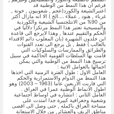
فرغم ان هذا النمط من الوطنية قد
اعتبرالشيعة والكورد(عجم , شعوبيون , خونة ,
غرباء , هنود , عملاء ….الخ ) الا انه مازال اكثر
من 90% من الانتلجنسيا الشيعية والكوردية
والمسيحية تعتبر هذا النمط مرتكزا دلاليا في
الحكم والتقييم عندها , وهذا لايرجع الى قاعدة
ابن خلدون الشهيرة (بان المغلوب دائم الاقتداء
بالغالب ) فقط , بل يرجع الى تعدد القنوات
والطرائق والممارسات والسلوكيات التي
قامت بها السلطات القومية الحاكمة في سبيل
ترسيخ هذا النمط من الوطنية والتي يمكن
اجمالها بالعوامل الاتية :
العامل الاول : طول الفترة الزمنية التي اخذها
هذا النمط من الدوام والاستمرارية والحكم
التي قاربت الاربعين عاما (1963 – 2003) وهو
اطول الانماط الوطنية عمرا في العراق .
العامل الثاني : انتشاره في اوساط اجتماعية
وشعبية وجغرافية كبيرة جدا امتدت على
مساحة العراق باكمله , حتى وصل الى اقصى
مناطق الريف والعشائر, من خلال الاستعانة