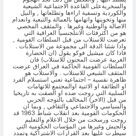
والسخريةعلى القاعدة الاجتماعية الشيعية
والكوردية وتسفية اراءها وتطلعاتها , والنيل
منها وتخوينها واتهامها بالعمالة والتبعية وانعدام
الاصالة والوطنية وغيرها . والمثقف المخصي
هو من اكثرفئات الانتلجنسيا العراقية التي
تعرضت للاستلاب من قبل السلطات القومية ,
واذا شئنا الدقة الى مجموعة من الاستلابات .
فاذا كان ميشيل فوكو يقول (ان الحضارة
الغربية عرضت المجنون للاستلاب) فان
السلطات القومية الحاكمة في العراق عرضت
المثقف الشيعي للاستلاب . والاستلاب هو
ظاهرة نفسية – اجتماعية تعني استسلام الفرد
او الطائفة او الاثنية اوالمجتمع للاتهامات
السلبية التي روجت ضده او الصقت به تاريخيا
من قبل (الاخر) المخالف بالتوجه الحزبي
والسياسي والاجتماعي والثقافي , وبما ان
الحكومات القومية بعد انقلاب شباط 1963 قد
روجت ورسخت من خلال الاعلام والتعليم
والجيش وغيرها من المؤسات الحكومية التي
سيطرت عليها بعد القرارات الاشتراكية وتمدد