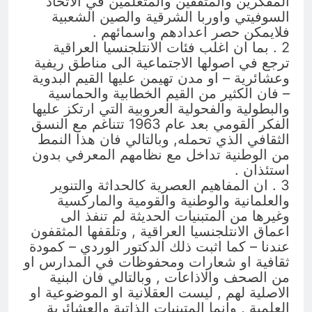
المفكرين والمثقفين والمتعلمين في الاتحاد
السوفيتي واوربا الشرقية والصين الشعبية
فلايمكن حصر اعدادهم واسمائهم .
2 . بما ان اغلب فئات الانتلجنسيا العراقية
ترجع في اصولها الاجتماعية الى مناطق ريفية
وعشائرية – او مدن تهيمن عليها القيم البدوية
– فان الكثير من القيم الخطابية والحماسية
والبطولية والفحولية العروبية التي ارتكز عليها
الفكر القومي بعد عام 1963 تتناغم مع النسق
الثقافي الذي تحمله, وبالتالي فان هذا النمط
من الوطنية تداخل مع نظامهم المعرفي بدون
استئذان .
3 . ان المفاهيم العصرية كالحداثة والتنوير
والعلمانية والوطنية والقومية والماركسية
وغيرها من المتبنيات الحديثة لم تنفذ الى
اعماق الانتلجنسيا العراقية , وتلقفها المثقفون
عندنا – كما اثبت ذلك الدكتور الوردي – كمودة
ثقافية او شعارات ومحفوظات في المدارس او
من الصحف والاذاعات , وبالتالي فان البنية
الاصلية لهم , ليست العقلانية او الموضوعية او
العلمية , وانما المتبنيات الذاتية والعشائرية