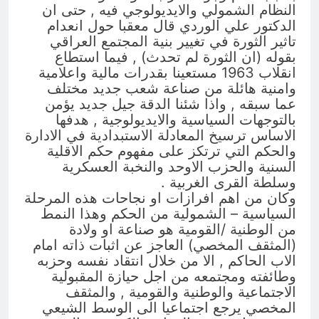
النظام الشمولي والايديولوجي فيه , حتى ان
الدكتور علي الوردي قال معقبا حول انعدام
تاثير الثورة في تغيير بنية المجتمع العراقي
بقوله (ان الثورة لم تحدث) , فيما استطاع
انقلاب 1963 مستعينا بقدرات مالية واعلامية
وامنية هائلة من صناعة شعب جديد مختلف
عما سبقه , واذا شئنا الدقة جيل جديد يؤمن
بالتوجهات السياسية والايديولوجية , هدفها
الاساس ترسيخ المعادلة الاستبدادية في الادارة
والحكم التي ترتكز على مفهوم حكم الاقلية
السنية والحزب الاوحد والنخبة العسكرية
وسلطة القرى الغربية .
وكان من اهم افرازات او نجاحات هذه المرحلة
السياسية – الشمولية من الحكم وهذا النمط
من الوطنية /القومية هو صناعة او ولادة
(المثقف المخصي) العاجز عن اثبات ذاته امام
الاب الحاكم , الا من خلال انتقاد نفسه وحزبه
وطائفته ومجتمعه من اجل حيازة المقبولية
الاجتماعية والوطنية والقومية , والمثقف
المخصي يرجع اجتماعيا الى الوسط الشيعي