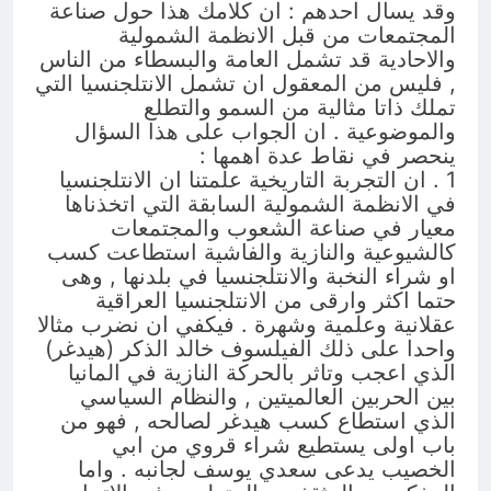
وقد يسال احدهم : ان كلامك هذا حول صناعة
المجتمعات من قبل الانظمة الشمولية
والاحادية قد تشمل العامة والبسطاء من الناس
, فليس من المعقول ان تشمل الانتلجنسيا التي
تملك ذاتا مثالية من السمو والتطلع
والموضوعية . ان الجواب على هذا السؤال
ينحصر في نقاط عدة اهمها :
1 . ان التجربة التاريخية علمتنا ان الانتلجنسيا
في الانظمة الشمولية السابقة التي اتخذناها
معيار في صناعة الشعوب والمجتمعات
كالشيوعية والنازية والفاشية استطاعت كسب
او شراء النخبة والانتلجنسيا في بلدنها , وهى
حتما اكثر وارقى من الانتلجنسيا العراقية
عقلانية وعلمية وشهرة . فيكفي ان نضرب مثالا
واحدا على ذلك الفيلسوف خالد الذكر (هيدغر)
الذي اعجب وتاثر بالحركة النازية في المانيا
بين الحربين العالميتين , والنظام السياسي
الذي استطاع كسب هيدغر لصالحه , فهو من
باب اولى يستطيع شراء قروي من ابي
الخصيب يدعى سعدي يوسف لجانبه . واما