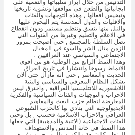
التدنيس من خلال ابراز سلبياتها والتعمية على
ايجابياتها والطعن في مواقفها وتشوية تاريخها
وتبخيس افعالها , وهذه التوجهات والفئات
والاقليات والدول المدنسة يتم الهجوم عليها
والنيل منها بنسق وتنظيم مستمر ودون انقطاع
في الاعلام والتعليم وغيرها من القنوات التي
تصل السلطة بالمجتمع , حتى اصبحت بمرور
الزمن مثال الشر والسوء في المخيال
الاجتماعي والسياسي عند العراقيين .
وهذا النمط الرابع من الوطنية هو من اقوى
الانماط رسوخا وانتشارا في تاريخ العراق
الحديث والمعاصر , حتى انه مازال حتى الان
يشكل النظام المعرفي والسياسي والبنية
اللاشعورية للانتلجنسيا العراقية , واخترق ليس
الاحزاب والتوجهات والفئات السياسية والفكرية
المعارضة لنظام حزب البعث والمفاهيم
الايديولوجية التي ينادي بها كالحزب الشيوعي
العراقي والاحزاب الاسلامية فحسب , بل وحتى
الفئات الاجتماعية (الاثنية والمذهبية) التي جعلها
هذا النمط في خانة المدنس والاستهداف
المنظم كالشيعة والكورد والمسيحيين وغيرهم ,