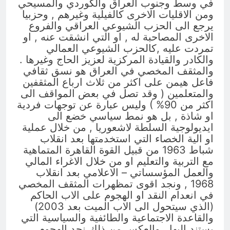
في وسط وجنوب العراق والكوردي والمسيحي
ومن الاقليات الاخرى كالفيلية وغيرهم , وحزبيا
يرجع الى الحزب الشيوعي العراقي والفروع
الاخرى المصاحبة له , او التي انشقت عنه , او
تمردت عليه ,كالحزب الشيوعي العمالي
والكادر والقيادة المركزية لعزيز الحاج وغيرها .
والمثقف المخصي في العراق هو نسق ثقافي
فاعل هيمن على اكثر من ثلاث ارباع المثقفين
والمتعلمين ( وقد تصل في بعض المواقف الى
اكثر من 90% ) وليس عبارة عن توجهات فردية
او شاذة , بل هو نمط سياسي خضع الى
ايديولوجية السلطة لاشعوريا , من خلال عملية
او الية الخصاء التي استخدمتها بعد انقلاب
شباط 1963 من قبيل القوة القاهرة المتماهية
مع التربية والتعليم او من خلال الاغراء المالي
والعمل المؤسساتي – الاعلامي بعد انقلاب
1968 , ونجد اقوى تمظهرات المثقف المخصي
في انعدام النقد او الهجوم على الاب الحاكم
(الذي سيتحول الى الاب الميت بعد 2003)
والقاعدة الاجتماعية والطائفية والسياسية التي
يستند اليها , والعكس من ذلك نجد الهجوم