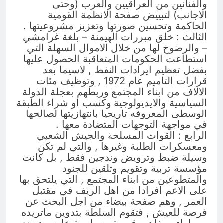
والفنانين من العراقيين والعرب (وحتى
الاجانب) لتبييض صفحة الانظمة القومية
الحاكمة وتحسين صورتها وتعزيز مشروعيتها .
الثالث : خلق مبررات الهيمنة – بلغة غرامشي
– والرضوخ لها من خلال الاموال السهلة التي
استطاعت الحكومات المتعاقبة الحصول عليها
بفضل تعظيم ايرادات النفط , لاسيما بعد
قرارات التاميم عام 1972 , وتوظيف مئات
الالاف من ابناء المجتمع وربطهم بعجلة الدولة
السياسية والايديولوجية وكسب او شراء الطبقة
الوسطى المعروفة تاريخيا بانتهازيتها لصالحها
في مواجهة التوجهات المتضادة معها .
الرابع : القوات المسلحة والجيش الشعبي
ومعسكرات الطلبة وغيرها , والتي لم تكن
وسيلة ضبط وترويض وتدجين فقط , بل كانت
مؤسسة تربية وتقويم وتلقين للجنود
والمتطوعين من ابناء المجتمع , التي يلتحق بها
على الاعم افرادا من اهل الريف في مقتبل
العمر , وهم صفحة بيضاء من اجل البحث عن
فرصة للعيش , فتقوم السلطة بتدوين ماتريده
من اراء ومفاهيم قومية وسياسية عليه, وتحدد