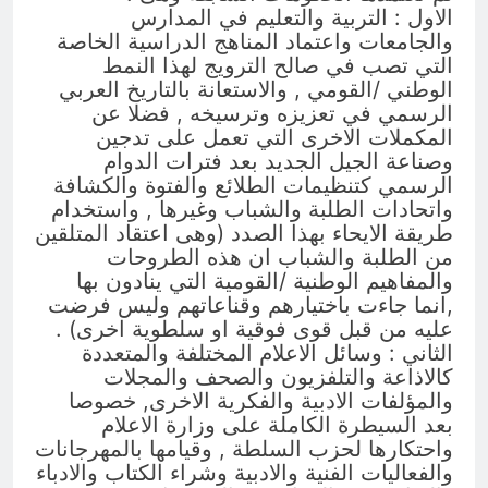
الاول : التربية والتعليم في المدارس
والجامعات واعتماد المناهج الدراسية الخاصة
التي تصب في صالح الترويج لهذا النمط
الوطني /القومي , والاستعانة بالتاريخ العربي
الرسمي في تعزيزه وترسيخه , فضلا عن
المكملات الاخرى التي تعمل على تدجين
وصناعة الجيل الجديد بعد فترات الدوام
الرسمي كتنظيمات الطلائع والفتوة والكشافة
واتحادات الطلبة والشباب وغيرها , واستخدام
طريقة الايحاء بهذا الصدد (وهى اعتقاد المتلقين
من الطلبة والشباب ان هذه الطروحات
والمفاهيم الوطنية /القومية التي ينادون بها
,انما جاءت باختيارهم وقناعاتهم وليس فرضت
عليه من قبل قوى فوقية او سلطوية اخرى) .
الثاني : وسائل الاعلام المختلفة والمتعددة
كالاذاعة والتلفزيون والصحف والمجلات
والمؤلفات الادبية والفكرية الاخرى, خصوصا
بعد السيطرة الكاملة على وزارة الاعلام
واحتكارها لحزب السلطة , وقيامها بالمهرجانات
والفعاليات الفنية والادبية وشراء الكتاب والادباء