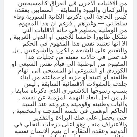
من الاقليات الاخرى في العراق كالمسيحيين
والتركمان واليهود والصابئة – المصابين بعقدة
كيس الحاجة التي ذكرتها الكاتبة السورية وفاء
سلطاني — وغيرهم , فرغم ان هذا المفهوم
من الوطنية يجعلهم في خانة الاقليات التي
تشكل طابورا خامسا للاجنبي او الدول الغربية ,
الا انها تعتمد نفس هذا المفهوم في الحكم
والتقييم على الشيعة والكورد والشيوعيين , بل
قد تصل في حالات معينة من تجليات هذا
المفهوم من الوطنية الى قيام نفس الشيعي او
الكوردي او الشيوعي او المسيحي الى اتهام
طائفته او اثنيته او حزبه او جماعته من ابناء
جلدته بالمقولات الاقصائية السابقة , ليس
بسبب رسوخها اللاشعوري الذي ذكرناه سابقا ,
بل من اجل ابعاد التهمة المزمنة عن نفسه ,
واثبات وطنيته وقوميته وعروبته عند السيد
الحاكم الوهمي في نفسه المدجنة والمخصية ,
حتى يحصل على صك البراءة والتقدير
والاعتراف منه , وهو اعلى درجات التجلي في
الدونية وعقدة الحقارة ان يتهم الانسان نفسه