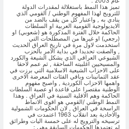
عام 2003 .
تميز هذا النمط باستغلالة لمقدرات الدولة
للترويج لهذا المفهوم الوطني / القومي الذي
ينادي به , واعتبار كل من يقف بالضد من
الايديولوجية القومية العربية او السلطات
الحاكمة خلال الفترة المذكورة هو (شعوبي) او
(رجعي) او غيرها من المصطلحات التي
استخدمت لاول مرة في تاريخ العراق الحديث
, والصقت تحديدا في بداية الامر بالحزب
الشيوعي العراقي الذي يشكل الشيعة والكورد
والمسيحيين اغلبيته الساحقة , ثم عمم لاحقا
على الاحزاب الشيعية الاسلامية التي برزت في
عقد الثمانينات وباقي الفئات المعرضة الاخرى
واهمها الاحزاب الكوردية , واصبح مفهوم
الوطنية مقتصرا على قاعدة او عصبة السلطات
الحاكمة وهم الاقلية السنية في العراق . وهذا
النمط الوطني /القومي هو اقوى الانماط
الراسخة في العراق , لان الحكومات الشمولية
والاحادية بعد انقلاب 1963 اعتمدت في
ترسيخه والترويج له على خمسة اليات وطرائق
لم تعتمدها الحكومات السابقة وهى :