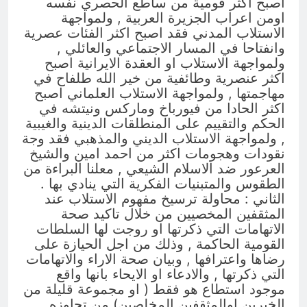
اصبح اكثر قومية من ساطع الحصري نفسه
اومن اعراب الجزيرة العربية , ولمواجهة
الاستلاب المدني فقد اصبح اكثر الفئات عصرية
وانفتاحا في المسار الاجتماعي والعائلي ,
ولمواجهة الاستلاب او العقدة الايرانية اصبح
اكثر عنصرية وطائفية من خير الله طلفاح في
مهاجمتها , ولمواجهة الاستلاب العلماني اصبح
اكثر الحادا من فيورباخ وماركس ونيتشه في
الحكم والتقييم على المنطلقات الدينية والغيبية
, ولمواجهة الاستلاب الديني والمذهبي فقد وجة
نقودات وهجومات اكثر من احمد امين والشيخ
العرعور ضد الاسلام الشيعي , معلنا البراءة من
الطقوس والمتبنيات الفكرية التي ينادي بها .
الثاني : محاولة ترسيخ مفهوم الاستلاب عند
المثقفين المخصيين من خلال تاكيد صحة
الاتهامات التي ذكرتها او روجت لها السلطات
القومية الحاكمة , وذلك من اجل الحيازة على
رضاها واعترافها , وبيان صحة الاراء والاتهامات
التي ذكرتها , والادعاء او الايحاء بانها واقع
موجود استطاع هو فقط ( او مجموعة قليلة من
الخيرين اوالمثقفين المخلصين) من تجاوزه