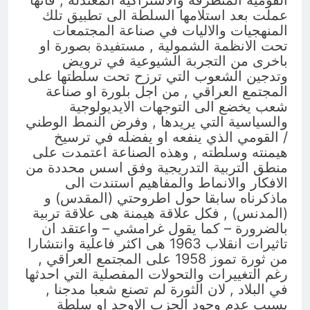
عملت بعد استلامها السلطة الى تطبيق تلك
المنهجيات والاليات في صناعة المجتمعات
تحت الانظمة الشمولية , مستفيدة بصورة او
باخرى من التجربة الشيوعية في ترويض
وتدجين الشعوب التي ترزح تحت سلطتها على
المجتمع العراقي , من اجل بلورة او صناعة
شعب يخضع الى التوجهات الايديولوجية
والسياسية التي يريدها , وفرض النمط الوطني
/ القومي الذي ينفعه او يفضله في ترسيخ
هيمنته وسلطته , وهذه الصناعة اعتمدت على
منطق التربية التدريجية وفق اسس محددة من
الافكار والانماط والمفاهيم استندت الى
ماذكرناه سابقا حول اطروحتي (المقدس) و
(المدنس) , فكل علاقة هيمنة هى علاقة تربية
بالضرورة – كما يقول غرامشي – واعتقد ان
تاثيرات انقلاب 1963 هى اكثر فاعلية وانتشارا
من ثورة تموز 1958 على المجتمع العراقي ,
رغم التغييرات والتحولات المفصلية التي احدثها
في البلاد , لان الثورة لم تصنع شعبا مدجنا ,
بسبب عدم وجود الحزب الاوحد او سلطة