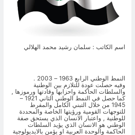
11 ساعة Ago
‏نحو ترميم البيت العراقي‏ … حوار في
الاصلاح الديني‏(الحلقة الاولى)‏
11 ساعة Ago
اسم الكاتب : سلمان رشيد محمد الهلالي
النمط الوطني الرابع 1963 – 2003 .
وفيه حصلت عودة للتلازم بين الوطنية
والسلطات الحاكمة واحزابها وقادتها ورموزها ,
كما حصل في النمط الوطني الثاني 1921 –
1945 من خلال التبني الكامل والمفرط
للتوجهات القومية ورؤيتها الخاصة والمحددة
للوطنية , واعتبار الانسان الذي يستحق صفة
الوطني هو الانسان الذي يؤيد السلطات
الحاكمة والوحدة العربية او يؤمن بالايديولوجية