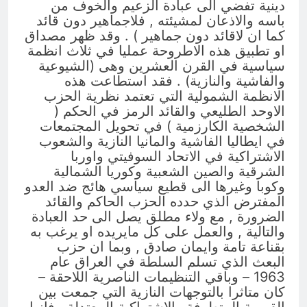
دينية تفضي الى عبادة الزعيم والخوف من
باسه والاذعان لمشيئته , فلاجماهير دون قائد
كما ان لاقائد دون جماهير ) . وقد ظهر مصداق
او تطبيق هذه الاطروحة عمليا في ثلاث انظمة
سياسية في القرن العشرين وهى (الشيوعية
والفاشية والنازية) . فقد استطاعت هذه
الانظمة الشمولية التي تعتمد نظرية الحزب
الاوحد الطليعي والقائد الرمز في الحكم (
الشخصية الكارزمية ) في تحويل المجتمعات
في ايطاليا الفاشية والمانيا النازية والشعوب
الاشتراكية في الاتحاد السوفيتي واوربا
الشرقية والصين الشعبية وكوريا الشمالية
وكوبا وغيرها الى قطيع سياسي هائج ضد العدو
المفترض الذي حدده الحزب الحاكم والقائد
الضرورة , مع ولاء مطلق يصل الى حد العبادة
والتالية , والعمل على كل مايريده او يرغب به
بقناعة تامة وايمان صادق , وبما ان حزب
البعث الذي تسلم السلطة في العراق عام
1963 – وباقي التنظيمات الناصرية اللاحقة –
كان متاثرا بالتوجهات النازية التي جمعت بين
القومية المتطرفة والاشتراكية المعتدلة , فانها