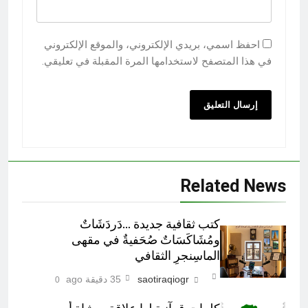
احفظ اسمي، بريدي الإلكتروني، والموقع الإلكتروني
في هذا المتصفح لاستخدامها المرة المقبلة في تعليقي.
Related News
كتب ثقافية جديدة …دَردَشَاتٌ
ومُشَاكَسَاتٌ صُحَفيةٌ في مقهى
الماسِنجرِ الثقافي
saotiraqiogr
35 دقيقة ago
0