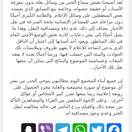
لقد أصبحنا نعيش سماع الخبر من وسائل نقله بدون معرفة
الأسباب أو حقيقة حصوله، وخاصة مع التسابق الذي يعيشه
بعض المتطفلين على وسائل الإعلام. والطامة الكبرى أحيانًا
دون مراعاة حتى للمشاعر الإنسانية بحجة السرعة في نقل
الأخبار. يضاف إلى ذلك عدم دقة ومصداقية النقل، وهذا ما
يصل أحيانًا إلى نشر دعايات كاذبة تخص الوضع الأمني العام
في تلك المناطق، ويعود أحد أسبابها إلى اعتبار أن الناقل
الذي يدعي انتماءه للإعلام لا يفهم ظروف وملابسات تلك
الحوادث والبيئة التي حصلت فيها، وربما أحيانًا تجده لا يفقه
التبعات وحساسية الموضوع والنتائج التي يمكن أن تتبعها
نقل تلك الأخبار…
إن جميع أبناء المجتمع اليوم مطالبون بتوخي الحذر من نشر
أي موضوع أو صورة مجتمعية والغاية مجرد الحصول على
زوبعة إعلامية ربما يتبعها ضرر كبير لأشخاص أو عوائل
أخرى… وعلى الإخوة المتلقين من القراء والمشاهدين التأكد
من صحة ذلك والقيام بردع الناشر في حالة مخالفته لنقل
الخبر وعدم وجود مصداقية له
Snapchat
Viber
Telegram
WhatsApp
Twitter
Facebook