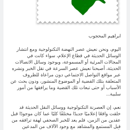
العراق له!
20 ساعة Ago
شعراء العراق الذين بقيت قبورهم في
المنافي.. ووصايا لم تُنفذ
20 ساعة Ago
ابراهيم المحجوب
اليوم، ونحن نعيش عصر النهضة التكنولوجية ومع انتشار
الوسائل الحديثة في قطاع الإعلام، سواء كانت في
المجالات المرئية أو المسموعة، وبوجود وسائل الاتصالات
الحديثة، أصبحنا نعيش عصر السرعة في نقل الخبر ونشره
عبر مواقع التواصل الاجتماعي دون مراعاة للظروف
المتعلقة بتلك القضية أو الموضوع المنشور، ودون بحث عن
الأسباب أو حتى تبعات تلك القضية وما يرافقها من أمور
سلبية…
نعم، إن العصرنة التكنولوجية ووسائل النقل الحديثة قد
خلقت واقعًا إعلاميًا جديدًا مختلفًا كليًا عما كان موجودًا قبل
عقدين من الزمن، فلم يعد للخبر الصحفي لهفة ترافقه من
قبل المستمع والمشاهد مع وجود الآلاف من المدعين