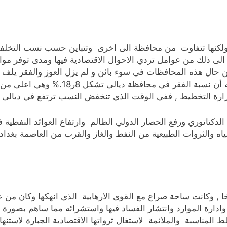
ولكنها تتفاوت من محافظة الى اخرى وتتباين حسب نسب التخلف الذ
ى ذلك من عوامل تردي الاحوال الاقتصادية فيها ومدى توفر موارد ن
 حال هذه المحافظات في سوء بائن و لم يزل العوز والفقر يلف س
ارة التخطيط , ففي الوقت الذي تنخفض النسب ترتفع في ديالى ول
دكتاتوري ورفع الحصار الدولي الظالم وارتفاع العوائد النفطية 
مياه والثروات الطبيعية من النفط والغاز والقرب من العاصمة بغد
, وكانت ساحة صراع مع القوى الارهابية الذي انهكها وكان من عوا
وادارة الموارد وانتشار الفساد فيها واستشرائه مما ساهم بصورة 
لمناسبة والملائمة لاستغال ثرواتها الاقتصادية الجبارة لاستنهاض