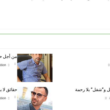
من أجل حماي
tion
0
ئل و”شفل” بلا رحمة
حقائق لا بد
tion
0