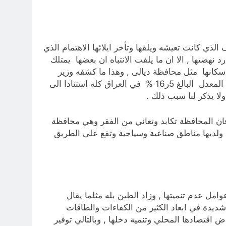
ي كانت تعيشه ويلفها وتأخر ايلائها الاهتمام الذي
هضتها , الا ان ما يلفت الانتباه ان بعضها يمتلك
كانها مثل محافظة ديالى , وهذا ما كشفه وزير
العمل والشؤون الاجتماعية أحمد الأسدي مؤخرا بقوله أن نسبة الفقر في محافظة ديالى تشكل 8ر18.% وهي اعلى من المعدل البالغ 5ر16 % في العراق كله استنادا الى
ا يذكر لنا سبب ذلك .
فان المحافظة تكابد وتعاني من الفقر وهي محافظة
اد ولديها مناطق صناعية وسياحية وتقع على الطريق
مل عدم تنميتها , وزاد الطين بله مثلما يقال
شديدة في ابعاد الكثير من الكفاءات والطاقات
 اقتصادها المحلي وتنمية دخلها , وبالتالي توفير