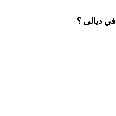
في ديالى ؟
مقترح داعية الميدان للتعريف بتعاليم وأحكام الشرائع والأديان
اشهر لوحة عالمية لل