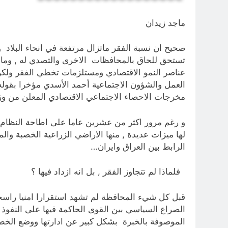
ماجد زيدان
صحيح ان نسبة الفقر ماتزال مرتفعة في انحاء البلاد 
تستحق للحاق بالمحافظات الاخرى والتصدي له , وما ال
عناصر النمو الاقتصادي ومستلزمات تخطي الفقر ولكن
مخرجات الاحصاء الاجتماعي الاقتصادي المعلن من وز
و رغم مرور اكثر من عشرين عاما على اطاحة النظام ال
لها ميزات عديدة , منها الاراضي الزراعية الخصبة وال
الرابط بين العراق وايران…
فلماذا لم تتجاوز الفقر , بل انه ازداد فيها ؟
قبل كل شيء المحافظة لم تشهد استقرارا امنيا راسخا 
الصراع السياسي بين القوى الحاكمة فيها على النفوذ 
الموصوفة بالخبرة بشكل كبير عن ادارتها ووضع الخطط ا