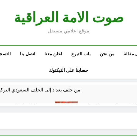
صوت الامة العراقية
موقع اعلامي مستقل
 مقالة
من نحن
باب التبرع
اعلن معنا
اتصل بنا
التسج
حسابنا على التيكتوك
من حلف بغداد إلى الحلف السعودي التركي الباكستاني- وفوائد انضمام العراق له!
الفلسفة التجريدية للانسان
شعراء العراق الذين بقيت
ساعتين Ago
 كفّك.. حين تغتالنا الأكياس البلاستيكية
الولاية ال
6 ساعات Ago
خطب صلاة الجمعة (ح 22) (تمييز وخلافة بني البشر)