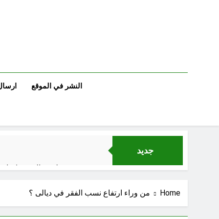
Ski
t
conten
النشر في الموقع
ارسال
جديد
لوحة النشوة / راي 
السمّ الصامت في
Home
من وراء ارتفاع نسب الفقر في ديالى ؟