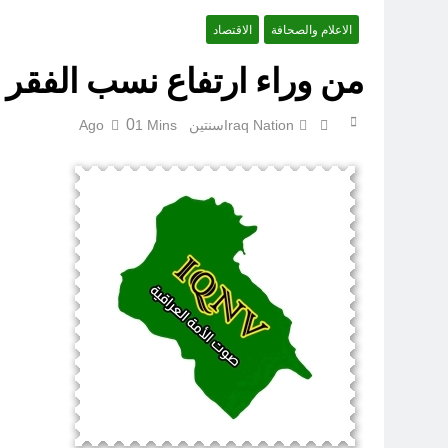
الاعلام والصحافة
الاقتصاد
الكاتبان باقر الزبيدي ورياض سعد يحذران من الجولاني (ح 4) (وليأخذوا حذرهم وأسلحتهم ود الذين كفروا لو تغفلون عن أسلحتكم وأمتعتكم)
من وراء ارتفاع نسب الفقر 
0
Iraq Nation
سنتين Ago
1 Mins
سَأُنَبِّئُكَ بِتَأْوِيلِ مَا لَمْ تَسْتَطِعْ فهمه في “اتفاقية مكة” شرطي الناتو الخليجي النووي الجديد لتحجيم دور إيران وفصائلها الولائية وحتى إسرائيل؟