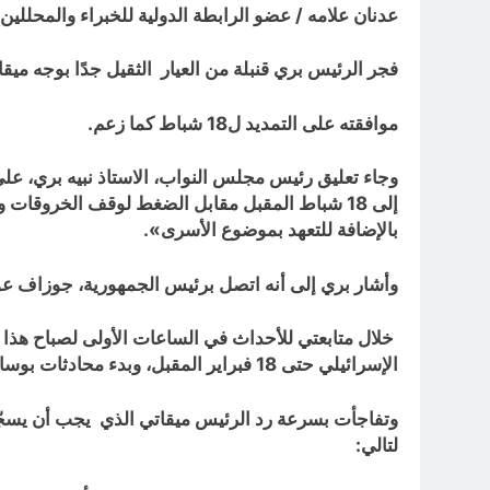
عدنان علامه / عضو الرابطة الدولية للخبراء والمحللين
فجر الرئيس بري قنبلة من العيار الثقيل جدًا بوجه ميق
موافقته على التمديد ل18 شباط كما زعم.
وجاء تعليق رئيس مجلس النواب، الاستاذ نبيه بري، على
إلى 18 شباط المقبل مقابل الضغط لوقف الخروقات و
بالإضافة للتعهد بموضوع الأسرى».
وأشار بري إلى أنه اتصل برئيس الجمهورية، جوزاف عون،
الإسرائيلي حتى 18 فبراير المقبل، وبدء محادثات بوساطة أمريكية بشأن إعادة الأسرى اللبنانيين الذين تم أسرهم بعد 7 أكتوبر 2023”.
وتفاجأت بسرعة رد الرئيس ميقاتي الذي يجب أن يسجّل 
لتالي: