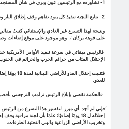
1- تشاورت مع الرئيسين عون وبري في شأن المستجدات الحاصلة في الجنوب وفي نتيجة الاتصالات التي جرت مع الجانب الأميركي.
2- تتابع اللجنة تنفيذ كل بنود تفاهم وقف إطلاق النار وتطبيق القرار 1701.
ونتيجة لهذا التسرع غير العادي والإستثنائي كتبتُ مقالي 
على فوهة بركان”، وهو موجود على موقع إضاءات وص
فالرئيس ميقاتي في سرعة تنفيذ الأوامر الأمريكية خد
الإحتلال المئات من جرائم الحرب والجرائم في الجنوب ا
فتثبيت إحتل
للعدو.
فالحكمة تقضي بإبلاغ الرئيس ترامب النرجسي بأقصى 
َفإني لم أجد أي مبرر لتفسير هذا التسرع من الرئيس ميق
وتخريب الأراضي الزراعية والبنى التحتية الطرقات.