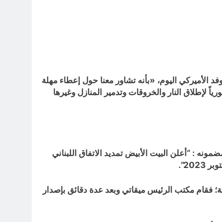
د الأميركي اليوم، «بأنه تشاور معنا حول إعطاء مهلة
رياً لإطلاق النار والخروقات وتدمير المنازل وغيرها
ابعتي للأحداث في الساعات الأولى لصباح هذا اليوم توقفني خبر صادر عن البيت الأبيض حوالي الساعة 01:00 مضمونه : “أعلن البيت الأبيض تمديد الاتفاق اللبناني
ة؛ فقام مكتب الرئيس ميقاتي وبعد عدة دقائق بإصدار