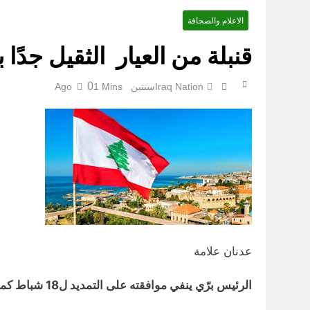
الاعلام والصحافة
قنبلة من العيار الثقيل جدًا
ازمة العلم العراقي.. ليست ا
0
Iraq Nation
سنتين Ago
1 Mins
عدنان علامة
الرئيس برّي ينفي موافقته على التمديد ل18 شباط كما زعم ميقاتي‼