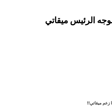
ساعتين Ago
مؤيد اللامي .. الأكثر إس
 بوجه الرئيس ميقاتي
زمة فقدان الوطنية عند العراقيين.. بل (ازمة فقدان الوطنية بالعلم نف
العراقي) وبنفس الوقت (تغضب عندما ترى عراقي يرفع علم اجنبي)