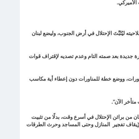
يته ليُثَبِّتَ الإحتلال في أرض الجنوب، وليضع لبنان
رة جديدة بعد صمته التام وعدم تصديه لإقتراف قوات
اسة والمزيد من المشاورات، ووضع خطة للمناورات دون إعطاء أية مكاسب
تأخر الآن”.
نان من براثن الإحتلال في أسرع وقت، بدلًا من تثبيت
ا إضافيًا؛ علمًا بأن لجنة مراقبة وقف إطلاق النار والرئيس ميقاتي قد غابوا كليًا عن السمع طيلة 60 يوما لإيقاف تفجير المنازل وحتى المساجد وحرث الطرقات