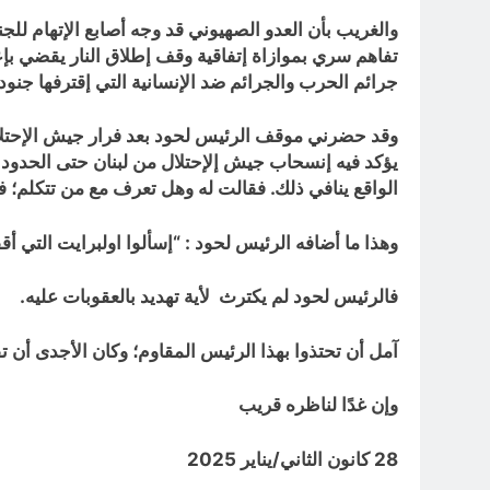
والغريب بأن العدو الصهيوني قد وجه أصابع الإتهام للجن
تفاهم سري بموازاة إتفاقية وقف إطلاق النار يقضي بإع
جرائم الحرب والجرائم ضد الإنسانية التي إقترفها جنود الإح
يؤكد فيه إنسحاب جيش إلإحتلال من لبنان حتى الحدود ال
الواقع ينافي ذلك. فقالت له وهل تعرف مع من تتكلم؛ ف
وهذا ما أضافه الرئيس لحود : “إسألوا اولبرايت التي أ
فالرئيس لحود لم يكترث لأية تهديد بالعقوبات عليه.
آمل أن تحتذوا بهذا الرئيس المقاوم؛ وكان الأجدى أن ت
وإن غدًا لناظره قريب
28 كانون الثاني/يناير 2025