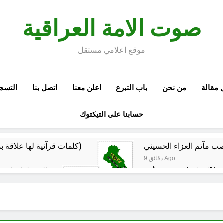
صوت الامة العراقية
موقع اعلامي مستقل
 مقالة
من نحن
باب التبرع
اعلن معنا
اتصل بنا
التسج
حسابنا على التيكتوك
كلمات قرآنية لها علاقة بمشاة أربعين الحسين: تسقي، آثر (ح 11)
9 دقائق Ago
المخطط بياني /
ساعتين Ago
ماذا لو كان المدير اقوى من الوزير ؟
المن
ساعتين Ago
م البيت العراقي‏ … حوار في الاصلاح الديني‏(الحلقة الاولى)‏