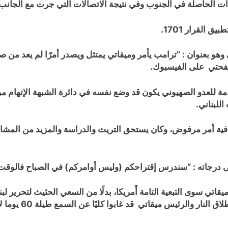
وهو بعنوان : “ترامب يأمر وميقاتي يمتثل ويصدر أمرًا لم يعد من صلاح
فحتي على الفيسبوك.
مة للعدو الصهيوني يكون قد وضع نفسه في دائرة الشبهة الإتهام م
للبناني.
ال العدو للأراضي اللبنانية لمدة 18 يومًا إضافية أمر مرفوض، وكان يستحق التريث والدر
درجاته : “سندرس إقتراحكم (وليس أوامركم) في الصباح فالوقت م
اتي سوى التبعية التامة أَمريكا، بدلًا من السعي الحثيث لتحرير لب
إحتلاله ل 18 يومً