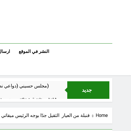
Ski
t
conten
النشر في الموقع
ارسال
مجلس حسيني (دواعي نصب مآتم العزاء الحسيني)
جديد
عْاشُورْاءُالسَّنَةُ الثَّالِثةَ عشَرَة(٢٢)[إِنتفاضةُ صفَر…تمرُّدٌ حُسَينيٌّ][ب]
Home
قنبلة من العيار الثقيل جدًا بوجه الرئيس ميقاتي
‏نحو ترمي