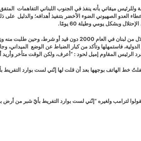
ة وللرئيس ميقاتي بأنه ينفذ في الجنوب اللبناني التفاهمات المتفق ع
طاء العدو الصهيوني الضوء الأخضر بتنفيذ أهدافه؛ والدليل على ذ
تلال وبشكل يومي وطيلة 60 يومًا.
وقد حضرني موقف الرئيس لحود بعد فرار جيش الإحتلال من لبنان في العام 
دولية، فاستمهلها وتأكد من كبار الضباط عن الوضع الميداني، وجاء 
رد الرئيس المقاوم إميل لحود : “أعرف، ولكن الوقت متأخر وأريد أ
قفلتُ خط الهاتف بوجهها بعد أن قلت لها إنّني لست بوارد التفريط 
قولوا لترامب ولغيره “إنّني لست بوارد التفريط بأيّ شبر من أرض بل