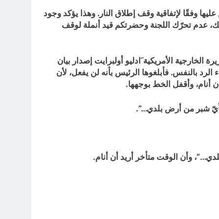
ليها وفقًا لإتفاقية وقف إطلاق النار. وهذا يؤكد وجود
لك، عدم تحرّك اللجنة وحضرتكم قيد أنملة لوقف
2000 دون قيد أو شرط، وحين طلبت منه وزيرة الخارجية الأمريكية َادليو أولبرايت إصدار بيان
الرد بالنفس. فأبلغوها الرئيس بأنه لن يفعل، لأن
ن أنام، وأقفل الخط بوجهها.
بأيّ شبر من أرض بلدي…”.
دي…”، وأن الوقت متأخر أريد أن أنام.