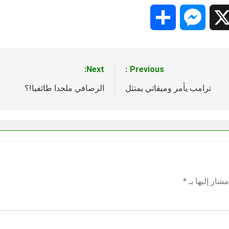
Share
Messenger
Snapc
X
Next:
Previous:
ترامب يأمر وميقاتي يمتثل
الرصافي ملحدا طائفيا!؟
شار إليها بـ
*