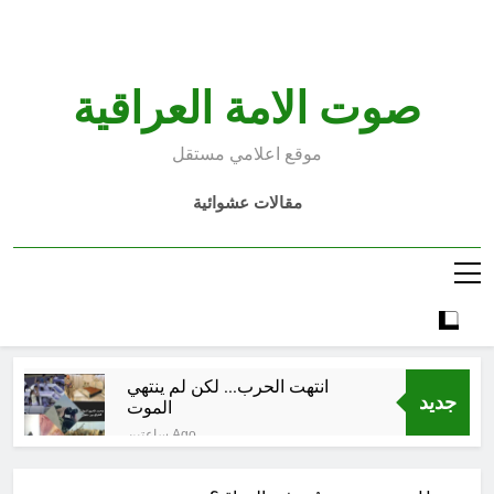
Ski
t
conten
صوت الامة العراقية
موقع اعلامي مستقل
مقالات عشوائية
انتهت الحرب… لكن لم ينتهي
جديد
الموت
ساعتين Ago
إقليم كردستان إلى أين؟ الطريق إلى
سقوط الحكومات… يبدأ من خلف أبوابها