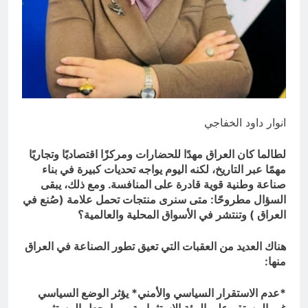
المنافي.. ووصايا لم تُنفذ
13 ساعة Ago
لوحة النشوة / راي الفلسفة
التجريدية للانسان
13 ساعة Ago
انوار داود الخفاجي
لطالما كان العراق مهدًا للحضارات ومركزًا اقتصاديًا وتجاريًا
مهمًا عبر التاريخ، لكنه اليوم يواجه تحديات كبيرة في بناء
صناعة وطنية قوية قادرة على المنافسة. ومع ذلك، يبقى
السؤال مطروحًا: متى سنرى منتجات تحمل علامة (صُنع في
العراق ) وتنتشر في الأسواق المحلية والعالمية؟
هناك العديد من العقبات التي تعيق تطور الصناعة في العراق
منها:
*عدم الاستقرار السياسي والأمني* يؤثر الوضع السياسي