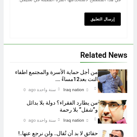
Related News
من أجل حماية الأسرة والمجتمع اطفاء
النت بعد12مساءً ….
Iraq nation
سنة واحدة ago
0
من يطارد الفقراء؟ دولة بلا بدائل
و”شفل” بلا رحمة
Iraq nation
سنة واحدة ago
0
حقائق لا بد أن تُقال.. ولن نرجع عنها..!