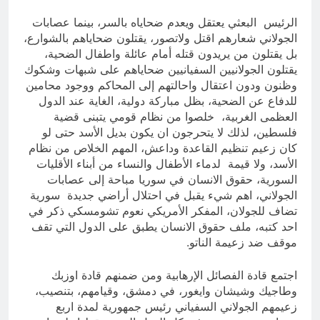
الرئيس البعثي يعتقل ويعدم ضحاياه بالسر، بينما عصابات
الجولاني شعارهم اقتل ولاتصور، يقتلون ضحاياهم بالشوارع،
بل يقتلون من يريدون قتله أمام عائلة واطفال الضحية،
يقتلون الجولانيين السفيانيين ضحاياهم على شبهات وشكوك
وظنون ودون اعتقال واحالتهم إلى المحاكم ووجود محامين
للدفاع عن الضحية، بظل مباركة دولية، الغاية عند الدول
العظمى الغربية، خلصوا من نظام قومي يتبنى قضية
فلسطين، لذلك لا يتحرجون ان يكون بديل الأسد حتى لو
كان زعيم تنظيم القاعدة وداعش، المهم الخلاص من نظام
الأسد، ولا قيمة لدماء الأطفال والنساء من أبناء الأقليات
السورية، حقوق الانسان في سوريا مباحة إلى عصابات
الجولاني، اهم شيء يقبل في احتلال أراضي جديدة سورية
تضاف للجولان، المفكر الأمريكي نعوم تشومسكي ذكر في
احد كتبه، ملف حقوق الانسان يطبق على الدول التي تقف
موقف ضد زعيمة الناتو.
اجتمع قادة الفصائل الإرهابية ومن ضمنهم قادة اوزبك
وطاجيك وشيشان وايغور، في دمشق، وقيامهم، بتنصيب،
زعيمهم الجولاني السفياني رئيس جمهورية لمدة اربع