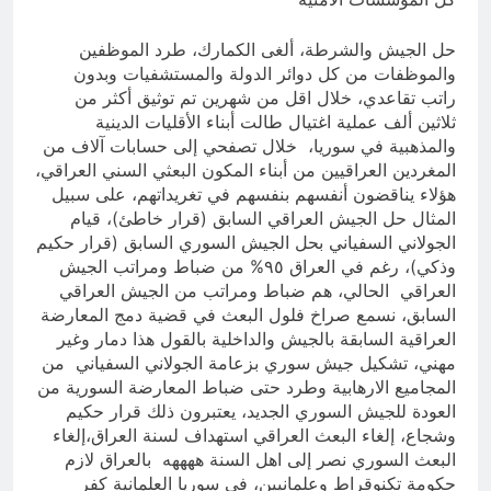
حل الجيش والشرطة، ألغى الكمارك، طرد الموظفين
والموظفات من كل دوائر الدولة والمستشفيات وبدون
راتب تقاعدي، خلال اقل من شهرين تم توثيق أكثر من
ثلاثين ألف عملية اغتيال طالت أبناء الأقليات الدينية
والمذهبية في سوريا، خلال تصفحي إلى حسابات آلاف من
المغردين العراقيين من أبناء المكون البعثي السني العراقي،
هؤلاء يناقضون أنفسهم بنفسهم في تغريداتهم، على سبيل
المثال حل الجيش العراقي السابق (قرار خاطئ)، قيام
الجولاني السفياني بحل الجيش السوري السابق (قرار حكيم
وذكي)، رغم في العراق ٩٥% من ضباط ومراتب الجيش
العراقي الحالي، هم ضباط ومراتب من الجيش العراقي
السابق، نسمع صراخ فلول البعث في قضية دمج المعارضة
العراقية السابقة بالجيش والداخلية بالقول هذا دمار وغير
مهني، تشكيل جيش سوري بزعامة الجولاني السفياني من
المجاميع الارهابية وطرد حتى ضباط المعارضة السورية من
العودة للجيش السوري الجديد، يعتبرون ذلك قرار حكيم
وشجاع، إلغاء البعث العراقي استهداف لسنة العراق،إلغاء
البعث السوري نصر إلى اهل السنة ههههه بالعراق لازم
حكومة تكنوقراط وعلمانيين، في سوريا العلمانية كفر