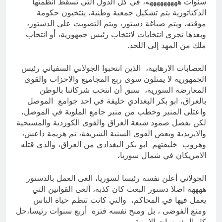
سنوات هههههههههه، في كل الدول التي تسقط انظمتها
الدكتاتورية يتم تشكيل جمعية وطنية، ينتخبون حكومة
مؤقته، ويتم صياغة دستور، ويتم التصويت على الدستور،
وبعدها تجرى انتخابات لانتخاب رئيس جمهورية، أو انتخاب
ملك من المهد إلى اللحد.
‏العصابات الارهابية، الذين انتخبوا الجولاني السفياني رئيس
الجمهورية لا يمثلون سوى ربع المجاميع والاحزاب والقوى
المعارضة السورية، سبق أن انتخب شركائنا بالوطن
بالعراق، ابو بكر البغدادي خليفة في احد جوامع الموصل
واعتلى المنبر وخطب من منبر جامع الملوية في الموصل،
لكن بفضل صمود شيعة العراق والقوى الكوردية والمسيحية
والايزيدية وبعض القوى السنية الشريفة، تم هزيمة داعش،
وهروب خليفتهم ابو بكر البغدادي من العراق، والذي قتله
الامريكان في شمال سوريا،
الجولاني أعلن نفسه رئيسا لسوريا، الغى العمل بالدستور
ههههه اصلا دستور البعث كان كذبة، ألغى القوانين التي
يعمل فيها في المحاكم، والتي كانت تنظم حياة الناس
ومنع الفوضى ، بل ومنح نفسه فترة أربع سنوات رئيسا،حل
كل المؤسسات الامنية