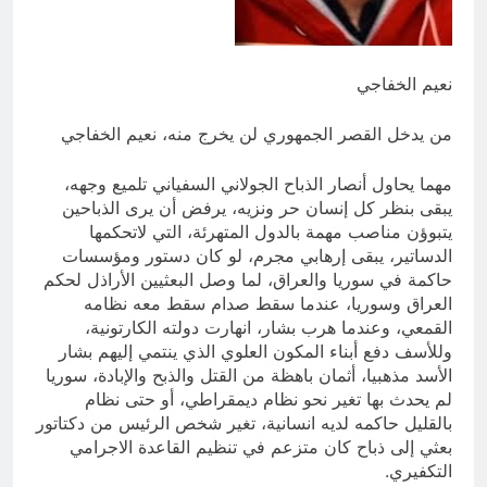
السخرية الرقمية (سوالف) والحقيقة
العلمية
11 ساعة Ago
المخطط البياني للموت / راي الفلسفة
التجريدية للانسان
نعيم الخفاجي
11 ساعة Ago
من يدخل القصر الجمهوري لن يخرج منه، نعيم الخفاجي
مهما يحاول أنصار الذباح الجولاني السفياني تلميع وجهه،
يبقى بنظر كل إنسان حر ونزيه، يرفض أن يرى الذباحين
يتبوؤن مناصب مهمة بالدول المتهرئة، التي لاتحكمها
الدساتير، يبقى إرهابي مجرم، لو كان دستور ومؤسسات
حاكمة في سوريا والعراق، لما وصل البعثيين الأراذل لحكم
العراق وسوريا، عندما سقط صدام سقط معه نظامه
القمعي، وعندما هرب بشار، انهارت دولته الكارتونية،
وللأسف دفع أبناء المكون العلوي الذي ينتمي إليهم بشار
الأسد مذهبيا، أثمان باهظة من القتل والذبح والإبادة، سوريا
لم يحدث بها تغير نحو نظام ديمقراطي، أو حتى نظام
بالقليل حاكمه لديه انسانية، تغير شخص الرئيس من دكتاتور
بعثي إلى ذباح كان متزعم في تنظيم القاعدة الاجرامي
التكفيري.