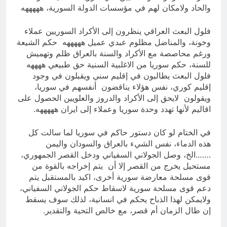
والحاد ولامكان لهم في مؤسسات الدولة السورية، هههههه
فلول البعث العراقي ينظرون إلى الأكراد السوريين عملاء
وخونة، والمناضل مظلوم عبدي عميل هههههه حكم الشيعة
ورغم محاصصة مع الأكراد والسنة بالعراق ظلم وتهميش
للسنة، حكم سوريا من الاغلبية السنية حق طبيعي ههههه
فلول البعث يطالبون في إقليم سني ويقبلون في وجود
إقليم كوري، نفس هؤلاء يناقضون أنفسهم في سوريا،
ويقولون لايحق إلى الأكراد والدروز والعلويين الحصول على
اقاليم لأنها تهدد وحدة سوريا وعملاء إلى ايران هههههه.
في الختام لو كان دستور حاكم في سوريا لما سالت كل
هذه الدماء، نفس الشيء بالعراق والسودان واليمن
…….الخ، وصل الجولاني السفياني ودخل القصر الجمهوري،
مستحيل يخرج من القصر إلا أن يتم إخراجه بالقوة من
قوى مسلحة معارضة سورية أخرى، اكيد بالمستقبل يتم
دعم قوى مسلحة سورية لاسقاط حكم الجولاني السفياني،
ولايمكن لهذا الذباح يحكم في انسانية، لذلك سوف يسقط
إن طال الزمان أم قصر، مع خالص التحية والتقدير.