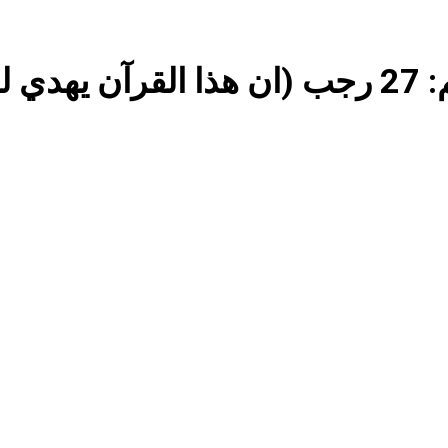
الكاتبان باقر الزبيدي ورياض سعد يحذران من الجولاني (ح 2) (فاذا سجدوا فليكونوا من ورائكم)
ح 8)‎
اع الهوية الوطنية وجدلية بناء الدولة
من كان المست
6 ساعات Ago
غزو الكويت 1990: قرار صدام حسين ودور دائرته العائلية في الحرب والاحتلال وعمليات النهب
السابع من آب يوم الشهيد الأشوري قيم الشهادة عند الأشوريين ودور الشهيد في صناعة التاريخ