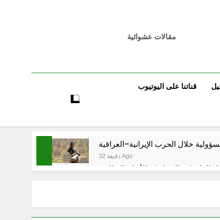
مقالات عشوائية
يل
قناتنا على اليوتيوب
مسؤولية خلال الحرب الإيرانية–العراقية
32 دقيقة Ago
اد القانونيّة والسياسيّة للأتفاق الإطاري
59 دقيقة Ago
لى المعصوبين الاثني عشر، حجج اللات
3 ساعات Ago
مجلس حسيني (الاستجابة للنصيحة)