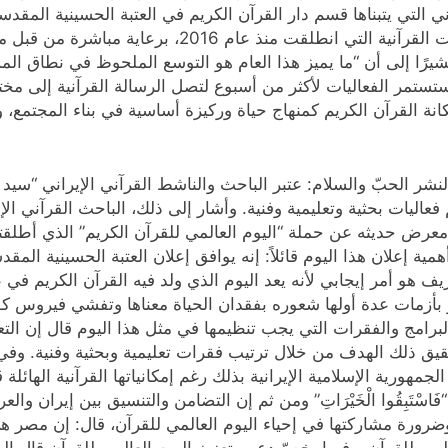
التي يتبناها قسم دار القرآن الكريم في العتبة الحسينية المقدس
المحافل والمعارض والمهرجانات والندوات والمؤتمرات القرآن
ستمر الفعاليات لأكثر من أسبوع لتصل الرسالة القرآنية إلى مختلف
القرآن الكريم كمنهاج حياة وركيزة أساسية في بناء المجتمع، وي
نشر الحبّ والسلام: عتبر الباحث والناشط القرآني الإيراني “سي
عالیات بحثیة وتعلیمیة وفنیة. وأشار إلی ذلك، الباحث القرآني الإ
ض حديثه عن حملة “اليوم العالمي للقرآن الكريم” الذي أطلقته د
ة إعلان هذا الیوم قائلاً: إنه یوافق إعلان العتبة الحسینیة المقد
ف هو أمر إیجابي لأنه یعد الیوم الذي ولد فیه القرآن الکریم في ع
یمرّ بأزمات عدة أولها شعوره بفقدان الحیاة معناها وتفشي فيروس ک
رامج والفقرات التي يجب تنظيمها في مثل هذا الیوم قال إن التعر
حقیق ذلك الهدف من خلال ترتیب فقرات تعلیمیة وبحثیة وفنیة. و
 الجمهوریة الإسلامیة الإیرانیة بذلك رغم إمکانیاتها القرآنیة الها
ْتَبِقُوا الْخَيْرَاتِ” ومن ثم إن التضامن والتنسیق بین إیران وال
ة مشارکتها في إحياء اليوم العالمي للقرآن، قال: إن مصر هي مه
المی للقرآن. وفيما یخصّ دعم وتعزيز الیوم العالمي للقرآن قال