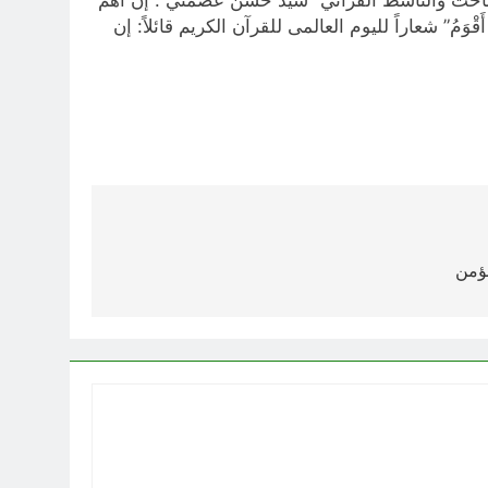
قْوَمُ” شعاراً للیوم العالمی للقرآن الکریم قائلاً: إن
مؤمن