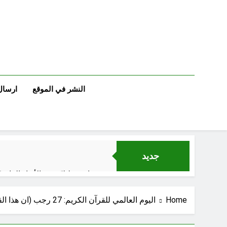
Ski
t
conten
النشر في الموقع
ارسال
جديد
قراءة تحليليّة في الأبعاد القانو
Home
اليوم العالمي للقرآن الكريم: 27 رجب (ان هذا القرآن يهدي للتي أقوم) (ح 8)‎