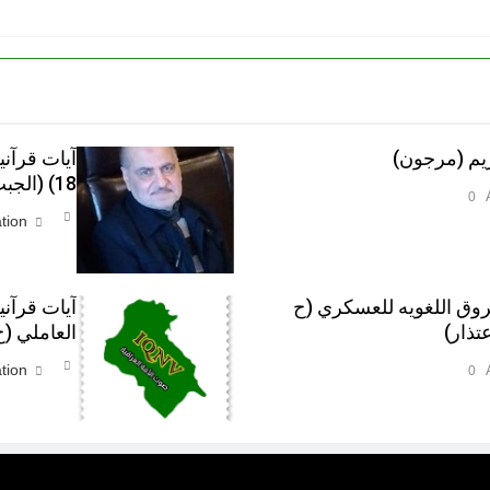
يم (مرجون)‎
آيات قرآن
18) (الجبت والطاغوت، الجبلة والناس)‎
0
tion
روق اللغويه للعسكري (ح
آيات قرآن
العاملي (ح 12
tion
0