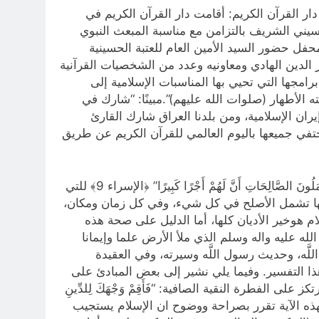
 القرآن الكريم: أقامت دار القرآن الكريم في
سيني الشريف بالتزامن مع مناسبة المبعث النبوي
الدلفي: “شهد المحفل حضور السيد الأمين العام للعتبة الحسينية
 الدين الهادي ومعاونيه وعدد من الشخصيات القرآنية
امجها التي تحيي بها المناسبات الإسلامية إلى
 الأطهار (صلوات الله عليهم)”.مبينًا: “شارك في
ان الإسلامية، ومن بلدنا العراق شارك القارئ
تفي جميعها باليوم العالمي للقرآن الكريم عن طريق
عن التفسير المبين للشيخ محمد جواد مغنية: قوله تعالى “إِنَّ هَـٰذَا الْقُرْآنَ يَهْدِي لِلَّتِي هِيَ أَقْوَمُ وَيُبَشِّرُ الْمُؤْمِنِينَ الَّذِينَ يَعْمَلُونَ الصَّالِحَاتِ أَنَّ لَهُمْ أَجْرًا كَبِيرًا” ﴿الإسراء 9﴾ للتي
مها تشمل الأصلح في كل شيء، وفي كل زمان ومكان،
 هوخير الأديان كلها، أما الدليل على صحة هذه
له عليه واله وسلم الذي ملأ الأرض علما وإيمانا
لَّه، وحديث رسول اللَّه وسيرته، وفي العقيدة
ذا التفسير. وفيما يلي نشير إلى بعض المبادئ على
 – يرتكز على الفطرة النقية الصافية: “فَأَقِمْ وَجْهَكَ لِلدِّينِ
 اللَّهِ الَّتِي فَطَرَ النَّاسَ عَلَيْها لا تَبْدِيلَ لِخَلْقِ اللَّهِ ذلِكَ الدِّينُ الْقَيِّمُ ولكِنَّ أَكْثَرَ النَّاسِ لا يَعْلَمُونَ” (الروم 30). فهذه الآية تقرر بصراحة ووضوح ان الإسلام يستجيب