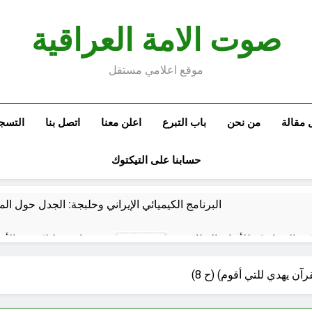
صوت الامة العراقية
موقع اعلامي مستقل
 مقالة
من نحن
باب التبرع
اعلن معنا
اتصل بنا
التسج
حسابنا على التيكتوك
البرنامج الكيميائي الإيراني وحلبجة: الجدل حول ال
نيّة والسياسيّة للأتفاق الإطاري
قراءة تحليليّة في الأبع
59 دقيقة Ago
قويدات مجلس قيادة ثورة الإطار التسخيتي, من اصحاب الكساء ا