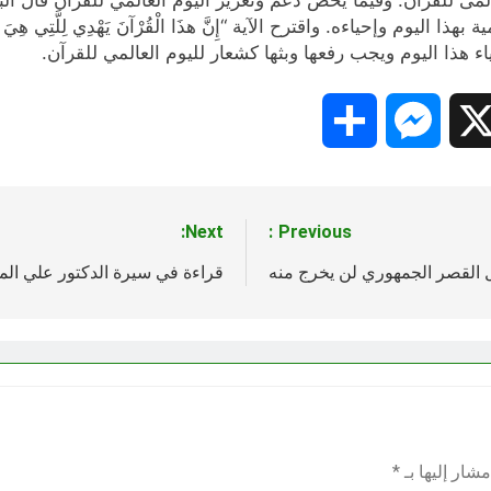
م وإحياءه. واقترح الآیة “إِنَّ هذَا الْقُرْآنَ يَهْدِي لِلَّتِي هِيَ أَ
 هذا الیوم ویجب رفعها وبثها کشعار للیوم العالمي للقرآن.
Share
Messenger
Snapc
X
Next:
Previous:
القصر الجمهوري لن يخرج منه
قراءة في سيرة الدكتور علي ال
شار إليها بـ
*