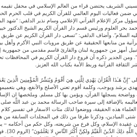
سيني الشريف يحتضن قراء من العالم الإسلامي في محفل تقيمه دار
اني ضمن فعاليات اليوم العالمي للقرآن الكريم في قلب الحرم الح
الموافق 28 كانون الثاني 2025م. وقال مسؤول مركز الإعلام القرآني الإعلامي وسام نذير 
مد بحر العلوم ورئيس قسم دار القرآن الكريم الشيخ الدكتور خير
ليه السلام”. وأضاف الدلفي: “تسعى دار القرآن الكريم عن طريق بر
آنية من منابعها الحقيقية عن طريق مرويات النبي الأكرم وأهل بيته
بيل أمهز من جمهورية لبنان والقارئ قاسم مقدمي من جمهورية إير
. ومن الجدير ذكره أن فروع دار القرآن الكريم في المحافظات تح
 الثقافة القرآنية وربط الأمة بكتاب الله العزيز.
يهدي يرشد ويوجب، وكلمة أقوم تعني الأصلح والأنفع، وهي بتعمي
وواضحة يسجلها القرآن، ويؤمن بها كل مسلم. وملخصها ان الإسلام
ليمه بالإضافة إلى سيرة صاحب الرسالة محمد بن عبد اللَّه صلى ال
العلماء هذه الحقيقة، ووضعوا لذلك مئات الاسفار في تفسير كلام ال
ي شتى الميادين، وذكرنا طرفا من ذلك في المجلدات السابقة من ه
دين الفطرة: 1 – ان كل أصل من عقيدة الإسلام، وكل فرع من شريعته، وكل حكم من أحكامه
حَنِيفاً فِطْرَتَ