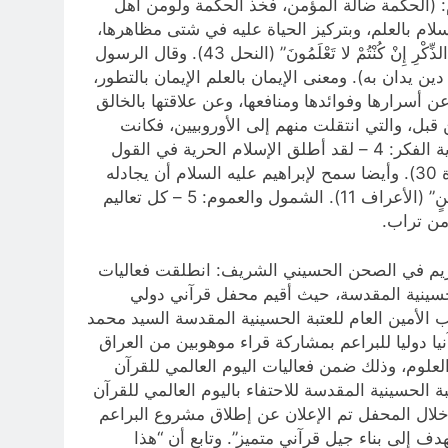
: (الحكمة ضالة المؤمن، فخذ الحكمة ولومن أهل
، لا إلى من قال، وفي هذا المعنى كثير من الأحاديث. ايمان الإسلام بالعلم: 2 – يؤمن الإسلام بالعلم، وبتركيز الحياة عليه في شتى مظاهرها،
قال تعالى: “ولا تَقْفُ ما لَيْسَ لَكَ بِهِ عِلْمٌ” (الإسراء 36): “قُلْ هاتُوا بُرْهانَكُمْ إِنْ كُنْتُمْ صادِقِينَ” (البقرة 111): “فَسْئَلُوا أَهْلَ الذِّكْرِ إِنْ كُنْتُمْ لا تَعْلَمُونَ” (النحل 43). وقال الرسول
ن يدان به). ومعنى الإيمان بالعلم الإيمان بالتطور،
باحثا ومنقبا عن أسرارها وفوائدها ومنافعها، وعن علاقتها بالخالق
قبل، والتي انتقلت منهم إلى الأوروبيين، فكانت
أساس العلم التجريبي عندهم: “أَولَمْ يَنْظُرُوا فِي مَلَكُوتِ السَّماواتِ والأَرْضِ وما خَلَقَ اللَّهُ مِنْ شَيْءٍ” (الأعراف 185). حرية الفكر: 4 – لقد أطلق الإسلام الحرية في القول
والتفكير إلى حد سمح اللَّه فيه لعبيده الملائكة أن يراجعوه ويقولوا له: “أَتَجْعَلُ فِيها مَنْ يُفْسِدُ فِيها ويَسْفِكُ الدِّماءَ” (البقرة 30). وأيضا سمح لإبراهيم عليه السلام أن يجادله
في قوم لوط، كما في الآية (هود 74)، بل سمح لإبليس أن يحتج لديه ويقول: “أَنَا خَيْرٌ مِنْهُ خَلَقْتَنِي مِنْ نارٍ وخَلَقْتَهُ مِنْ طِينٍ” (الأعراف 11). الشمول والعموم: 5 – كل تعاليم
م من تراب.
الكريم في الصحن الحسيني الشريف: انطلقت فعاليات
لحسينية المقدسة، حيث أقيم محفل قرآني دولي
 الأمين العام للعتبة الحسينية المقدسة السيد محمد
ا دوليا للبراعم بمشاركة قراء موهوبين من العراق
لعلوم، وذلك ضمن فعاليات اليوم العالمي للقرآن
ة الحسينية المقدسة للاحتفاء باليوم العالمي للقرآن
“خلال المحفل تم الإعلان عن إطلاق مشروع البراعم
ف إلى بناء جيل قرآني متميز”. وتابع أن “هذا