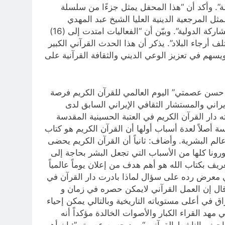
ة”. وأكد أن “هذا المحفل يمثل جزءًا من سلسلة
ية التي انطلقت منذ عام 2016، برعاية مباشرة من قبل ممثل المرجعية الدينية العليا الشيخ عبد المهدي
الكربلائي والأمانة العامة للعتبة الحسينية المقدسة”، مشيرًا إلى أن “ما يميز هذا العام هو التوسع الملحوظ في نطاق المشاركة الدولية”. وبيّن أن “الفعاليات امتدت إلى (16)
 أرجاء البلاد”. يذكر أن هذا الحدث القرآني الكبير
سهم في تعزيز الوعي الديني والثقافة القرآنية على
د حسن عصمتي” الیوم العالمي للقرآن الکریم فرصة
یراني والمستشار الثقافي الإيراني السابق لدی
ار القرآن الكريم في العتبة الحسينية المقدسة
سة أصلاً لعدة أسباب أولها أن القرآن الکریم هو کتاب
الم البشریة. وأضاف: ثانیاً أن القرآن الکریم یحضی
ورونا کلها من الأسباب التي تجعل البشر بحاجة إلی
یف بکتاب الله هو أهم هدف من إعلان یوماً عالمیاً
في معرض رده على سؤال لماذا بادرت دار القرآن في
ئلة قال إن العمل القرآني لایمکن حصره في زمان و
عراق في أعلى مستوياته التاریخیة وبالتالي یمکن إحياء
د القراء الکبار والأصوات الخالدة مؤکداً أنه
 الباحث والناشط القرآني “سيد حسن عصمتي”: إن أهم