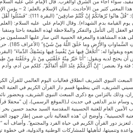
فيد، سواء أجاء من الشرق أوالغرب. قال الإمام علي عليه السلام
النفاق) وقال: انظروا إلى القول
وم القيامة بدم الشهداء). وقال الإمام علي عليه السلام: (العلم دي
اة أفضل وأكمل. 3 – الإسلام يدعو العقل إلى التأمل والتفكر والملاحظة لهذه الطبيعة 
على هذه المشاهدة والمعرفة الحسية التي سار عليها المسلمون من 
عنصر: “إِنَّ أَكْرَمَكُمْ عِنْدَ اللَّهِ أَتْقاكُمْ”. كلكم من آدم، وآد
ى المبعث النبوي الشريف انطلاق فعاليات اليوم العالمي للقرآن 
حسيني الشريف، التي ينظمها قسم دار القرآن الكريم في العتبة ا
ران، وذلك بالتزامن مع ذكرى المبعث النبوي الشريف، وبحضور نائب
وسام نذير الدلفي في حديث لـ(الموقع الرسمي)، إن “محفلا قرآني
 الأمين العام للعتبة الحسينية المقدسة السيد محمد حسين بحر ا
تبة الحسينية”. وأوضح أن “هذه الفعالية تأتي ضمن إطار جهود العتب
لتعزيز دور القرآن الكريم في حياة الفرد والمجتمع”. وأضاف أنه 
عدة وتنميتها، لتأهيلها للمشاركات الوطنية والدولية، في خطوة تهد