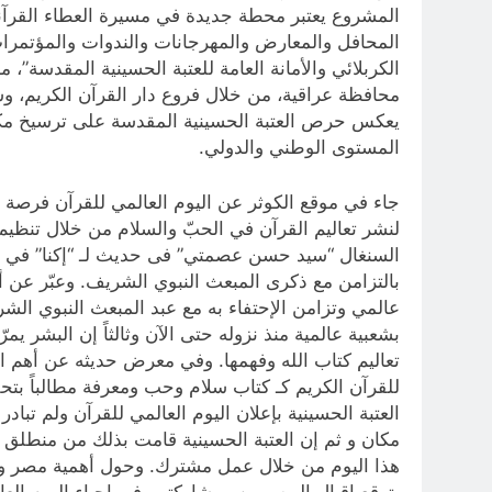
المشروع يعتبر محطة جديدة في مسيرة العطاء القرآني 
محافظة عراقية، من خلال فروع دار القرآن الكريم، وست
يعكس حرص العتبة الحسينية المقدسة على ترسيخ مكانة 
المستوى الوطني والدولي.
جاء في موقع الكوثر عن اليوم العالمي للقرآن فرصة ل
لنشر تعاليم القرآن في الحبّ والسلام من خلال تنظیم ف
السنغال “سید حسن عصمتي” فی حدیث لـ “إکنا” في معر
بالتزامن مع ذكرى المبعث النبوي الشريف. وعبّر عن أهمی
عالمي وتزامن الإحتفاء به مع عبد المبعث النبوي الشري
بشعبیة عالمیة منذ نزوله حتى الآن وثالثاً إن البشر 
تعالیم کتاب الله وفهمها. وفي معرض حديثه عن أهم الب
للقرآن الکریم کـ کتاب سلام وحب ومعرفة مطالباً بت
العتبة الحسينية بإعلان الیوم العالمي للقرآن ولم تبادر
مکان و ثم إن العتبة الحسینیة قامت بذلك من منطلق “فَاس
هذا اليوم من خلال عمل مشترك. وحول أهمية مصر وضرور
یتوقع إقبال المصريين ومشارکتهم في إحياء الیوم الع