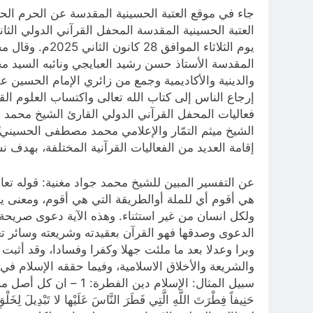
جاء في موقع العتبة الحسينية المقدسة عن الحرم الح
العتبة الحسينية المقدسة المحفل القرآني الدولي الث
يوم الثلاثاء 
المقدسة الأستاذ حسن رشيد العبايجي ونائبه السيد مح
والدينية والأكاديمية وجمع من زائري الإمام الحسين ع
إرجاع الناس إلى كتاب الله تعالى واكتساب العلوم القر
فعاليات المحفل القرآني الدولي القارئ الشيخ محمد ن
الشيخ ميثم التمّار والإعلامي محمد مصطفى الحسيني”
إقامة العديد من الفعاليات القرآنية المختلفة، بهدف نشر
هي أقوم أي للملة أوالطريقة التي هي أقوم، ومعنى 
ولكل انسان من غير استثناء. وهذه الآية دعوى صريحة 
الدعوى وصدقها فهو القرآن بعقيدته وشريعته وسائر تعا
وبرا وعدلا بعد ما ملئت جهلا وكفرا وفسادا، وقد أثبت 
والشريعة والأخلاق الاسلامية، وفيما حققه الإسلام ف
سبيل المثال: الإسلام 