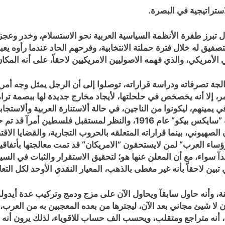
ستراتيجية في البصرة.
ل تبرز طفرة الأنظمة السياسية العربية نحو الاستسلام، وخدر وع
تصفيق له خلال فترة حملتة الانتخابية، وفرحهم الحاد عندما رأوه 
 الأمريكي، والذي فهمه الاصوليين الامريكيين لاحقاً، على أنه الم
جة تصرفاته ودراسة قراراته، توصلوا إلى أن الرجل يمثل وجه أمري
ر، إلا أنه يخصخص في حلحلتها، لأيجاد مخارج جديدة لها ببصمة ترامبية
ي يمينهم، ليكونوا من الناجين، في حالة ألاستنارة العربية وألاستجا
لصهيوني، بينما قراراته المتعلقه بالحروب التجارية، والقضايا الاقت
آ سواء، مع أن المعلن عنها هو؛ لتحقيق الاستقرار والثبات في السياس
بين لاحقاً بأنه غير مغطى بالذهب، المعيار النقدي الأوحد لكل التعا
عينة، وأنه حاول سابقآ ويحاول الآن على مزج ودمج وتركيب عدة أيد
ية، وأن لا شيئ مجاني بعد الآن، ليجترها من بعده المعجبين به من ال
، أنه متراجع ومتقلب، ويحسب الف حساب للاقوياء، لذلك يرون أنه 