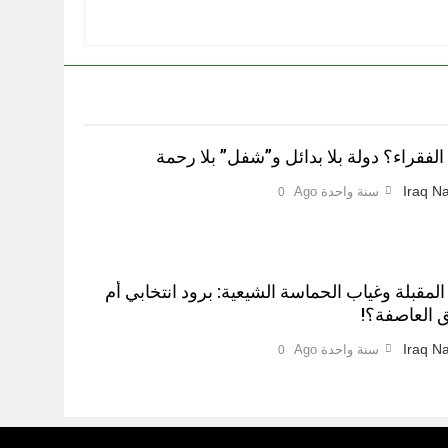
لفقراء؟ دولة بلا بدائل و”شفل” بلا رحمة
Iraq Na
سنة واحدة Ago
0
 المقبلة وغياب الحماسة الشيعية: برود انتخابي أم
 العاصفة؟!
Iraq Na
سنة واحدة Ago
0