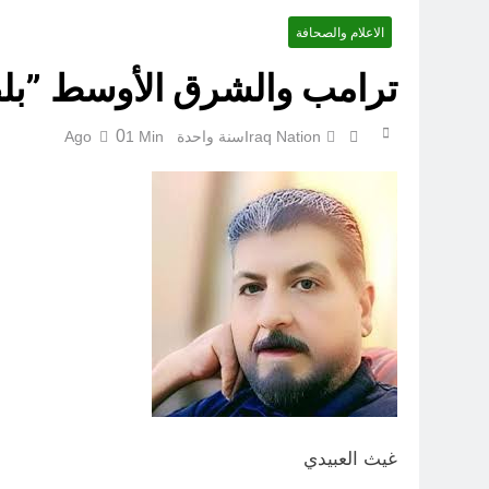
الاعلام والصحافة
ترامب والشرق الأوسط ”بلط
0
Iraq Nation
سنة واحدة Ago
1 Min
الكاتبان باقر الزبيدي ورياض سعد يحذران من الجولاني (ح 1) (وإذا كنت فيهم فأقمت لهم الصلاة فلتقم طائفة منهم معك وليأخذوا أٍسلحتهم)
غيث العبيدي