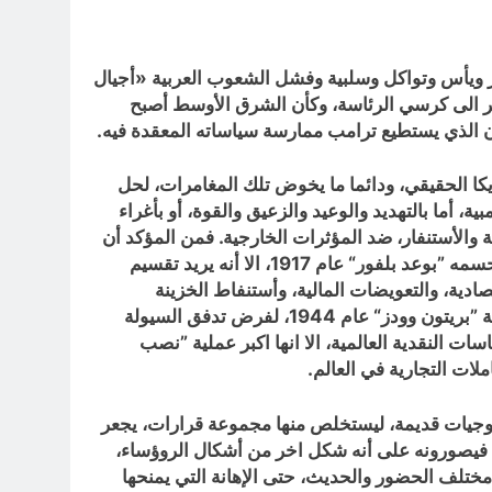
جز ويأس وتواكل وسلبية وفشل الشعوب العربية «أجيال
يعبر الى كرسي الرئاسة، وكأن الشرق الأوسط أصبح
كان الذي يستطيع ترامب ممارسة سياساته المعقدة فيه.
كا الحقيقي، ودائما ما يخوض تلك المغامرات، لحل
، أما بالتهديد والوعيد والزعيق والقوة، أو بأغراء
بة والأستنفار، ضد المؤثرات الخارجية. فمن المؤكد أن
قضية تقسيم الشرق الأوسط قد تمت معالجتها بأتفاقية ”سايكس بيكو“ عام 1916، والنظر لمستقبل فلسطين أمرآ قد تم حسمه ”بوعد بلفور“ عام 1917، الا أنه يريد تقسيم
صادية، والتعويضات المالية، وأستنفاط الخزينة
الأمريكية العامرة بالمال العربي، ومنح مالا يملكون ”الرؤساء العرب“ لمن لايستحقون ”الامريكان“ قد تمت معالجتها بأتفاقية ”بريتون وودز“ عام 1944، لفرض تدفق السيولة
ات النقدية العالمية، الا انها اكبر عملية ”نصب
ملات التجارية في العالم.
ولوجيات قديمة، ليستخلص منها مجموعة قرارات، يجعر
عرب، فيصورونه على أنه شكل اخر من أشكال الروؤساء،
مختلف الحضور والحديث، حتى الإهانة التي يمنحها