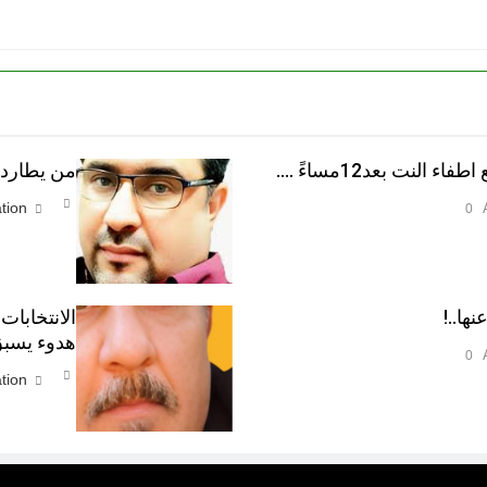
النت بعد12مساءً ….
من يطارد ا
tion
0
نها..!
الانتخابات
هدوء يسبق
0
tion