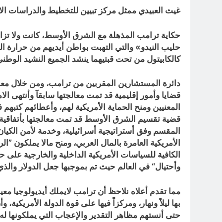
غيث العبيدي ممثل مركز تبيين للتخطيط والدراسات الا
حكاية ترامب المذهلة مع الشرق الأوسط، كانت ولا تزا
حليب النيدو» والتي التهبت بواطن أيديهم من حرارة ال
كالكابيتول من تحت قبتيهما ينشد الجميع النشيد الوطني
دائرة المستشارين المقربين من ترامب، ومن خلال معال
قضايا وأمور إقليمية قد تمت معالجتها سابقآ وأنتهى الام
المعنيين ومنح الحماية الأمريكية لهم، وأعطائهم كتبهم ف
المقسم وفق أستراتيجية أسرائيلية، وخدمة لأمن الكيان ا
الكافية للسياسات الأمريكية الداخلية والخارجية على حد
وأحتيال“ في العالم حيث تم بموجبها جعل الدولار والذي ت
مما تقدم أعلاه نلاحظ أن ترامب لايملك أيديولوجيا م
بها ليلاً ونهار، ومركزاً فيها على قوة الدولة الأمريك
حتى أنستهم مظاهر التقدير والإعجاب التي يملكونها له