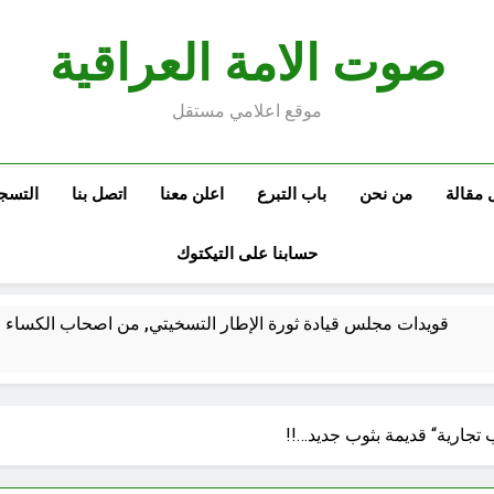
صوت الامة العراقية
موقع اعلامي مستقل
 مقالة
من نحن
باب التبرع
اعلن معنا
اتصل بنا
التسج
حسابنا على التيكتوك
قويدات مجلس قيادة ثورة الإطار التسخيتي, من اصحاب الكساء ا
الكاتبان باقر الزبيدي ورياض سعد يحذران من الجولاني (ح 2) (فاذا سجدوا فليكونوا من ورائكم)
جارية“ قديمة بثوب جديد…!!
اع الهوية الوطنية وجدلية بناء الدولة
من كان المست