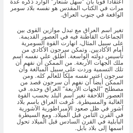
اعتقاداً قوياً بأن “سهل شنعار” الوارد ذكره عدة
مرات في الكتاب المقدس هو نفسه بلاد سومر
الواقعة في جنوب العراق.
تغير اسم العراق مع تبدل موازين القوى بين
الجماعات القاطنة فيه في العصور القديمة.
على سبيل المثال، انهارت القوة السومرية
أمام الأكاديين. وتمكن سرجون الأكادي من
تأسيس دولته الواسعة. أطلق على نفسه اسم
ملك الجهات الأربعة. من الممكن أن نفهم أن
تلك التسمية وردت على سبيل المبالغة وأن
سرجون اعتبر نفسه ملكاً للعالم كله. ومن
الممكن أيضاً أن نفهم أن سرجون قصد من
مصطلح “الجهات الأربعة” العراق وحده. في
العصور اللاحقة تغير اسم البلد بحسب القوة
الغالبة والمسيطرة. عُرفت العراق باسم بلاد
آشور في ظل صعود الإمبراطورية الآشورية
في القرن الثامن قبل الميلاد. ومع السيطرة
البابلية في القرن السادس قبل الميلاد تحول
اسمها إلى بلاد بابل.