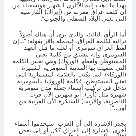
بهذا ما ذهب إليه الآثاري الشهير هوتسفيلد من
أن كلمة عراق معربة من (إيراك) الفارسية
التي تعني البلاد السفلى والجنوب”.
أما الرأي الثالث، والذي يرى أن هناك أصولاً
تراثية لكلمة العراق. فيجمله باقر بقوله: “…إن
لفظ العراق سومري أو لعله ما قبل العهد
السومري وإنه مشتق من كلمة تعني
المستوطن ولفظها (أوروك) وهي نفس الكلمة
التي سميت بها المدينة السومرية الشهيرة
(الوركاء) التي تكتب بالعلامة المسمارية التي
تعني المستوطن، فكلمة (أوروك) بالسومرية
تدخل في تركيب أسماء جملة مدن سومرية
شهيرة مثل (أور)، أبو شهرين الآن قرب
الناصرية، و(لارسا) السنكرة الآن القريبة من
أور…”.
تجدر الإشارة إلى أن العرب استخدموا أسماء
أخرى للإشارة إلى العراق ككل أو إلى بعض