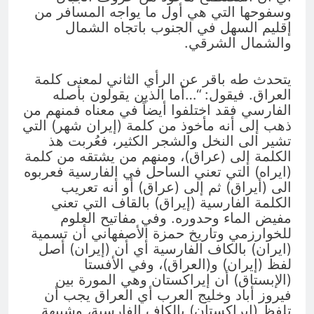
وسفوحها التي هي أول ما يواجه المسافر من
إقليم السهل في الجنوب باتجاه الشمال
والشمال الشرقي.
يتحدث طه باقر عن الرأي الثاني لمعنى كلمة
العراق. فيقول: “…أما الذين يقولون بأصله
الفارسي فقد اختلفوا أيضاً في معناه فمنهم من
ذهب إلى أنه مأخوذ من كلمة (إيران شهر) التي
تشير الى النخل والشجر الكثير، فعُربت هذ
الكلمة إلى (عراق)، ومنهم من يشتقه من كلمة
(ايراه) التي تعني الساحل في الفارسية فعربوه
الى (أيراق) ثم إلى (عراق) أو أنه تعريب
الكلمة الفارسية (إيراق) بالقاف التي تعني
مفيض الماء وحدوره. وفي مفاتيح العلوم
للخوارزمي وتاريخ حمزة الأصفهاني أن تسمية
(ايران) بالكاف الفارسية أي أن (إيران) أصل
لفظ (إيران) و(العراق)، وفي الأفستا
(الإبستاق) أن إيراكستان وهي المورة بين
فيروز أباد وخليج العرب أي العراق يجب أن
تلفظ (إيراكستان) بالكاف الفارسية، وشبيهة