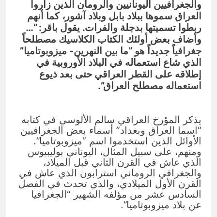
والجغرافيين اليونانيين والرومان الذين زاروا
العراق سموها ببلاد بابل وبلاد آشور، كما أنهم
ربطوا تسميتها بدجلة والفرات. يقول باقر: “…
وأضاف بعض أولئك الكتاب الكلاسيك مصطلحاً
جغرافياً جديداً هو “ما بين النهرين- ميزوبوتاميا”
الذي شاع استعماله في البلاد الأوروبية في
إطلاقه على القطر العراقي حتى بعد ذيوع
استعماله مصطلح العراق”.
يذكر المؤرخ العراقي سالم الألوسي في كتابه
“اسما العراق وبغداد” أسماء بعض الجغرافيين
الأوائل الذين استخدموا اسم “ميزوبوتاميا”.
ومنهم، على سبيل المثال، اليوناني بوليبيوس
الذي عاش في القرن الثاني قبل الميلاد،
والجغرافي الروماني استرابون الذي عاش في
القرن الأول الميلادي، والذي تحدث في الفصل
السادس عشر من مؤلفه الشهير “الجغرافيا
عن بلاد ميزوبوتاميا”.