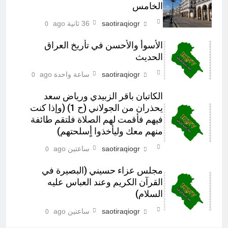
الخامس
saotiraqiogr
36 ثانية ago
0
الأسوأ والأحسن في تأريخ العراق
الحديث
saotiraqiogr
ساعة واحدة ago
0
الكاتبان باقر الزبيدي ورياض سعد
يحذران من الجولاني (ح 1) (وإذا كنت
فيهم فأقمت لهم الصلاة فلتقم طائفة
منهم معك وليأخذوا أٍسلحتهم)
saotiraqiogr
ساعتين ago
0
مجلس عزاء حسيني (البصيرة في
القرآن الكريم وعند العباس عليه
السلام)
saotiraqiogr
ساعتين ago
0