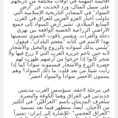
أقاليمه المهمة في أوقات مختلفة من تاريخهم.
على سبيل المثال، ورد الحديث عن “أرض
السواد” في المصادر التاريخية الإسلامية التي
تناولت أخبار الغزو العربي للعراق في القرن
السابع الميلادي. تشير أرض السواد إلى جميع
الأراضي الزراعية الخصبة الواقعة بين نهري
دجلة والفرات. ويفسر ياقوت الحموي تسميتها
بهذا الاسم في كتابه “معجم البلدان”، فيقول:
“سُمي بذلك لسواده بالزروع والنخيل والأشجار
لأنه حين تاخم جزيرة العرب التي لا زرع فيها ولا
شجر كانوا إذا خرجوا من أرضهم ظهرت لهم
خضرة الزرع والأشجار فيسمونه سواداً كما إذا
رأيت شيئاً من بعد قلت: ما ذلك السواد؟ وهم
يسمون الأخضر سواداً والسواد أخضر”.
في مرحلة لاحقة، سيؤسس العرب مدينتين
جديدتين في العراق وهما الكوفة والبصرة.
ستُعرف المدينتان باسم “العراقَيْن” في الكثير
من الأحيان. أيضاً، ستظهر فيما بعد تسمية
“العراق العجمي” -للإشارة إلى إيران- تمييزاً