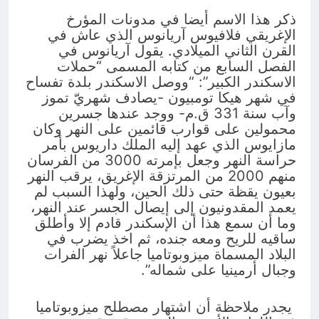
ذكر هذا الاسم أيضا في مدونات المؤرخ
الإغريقي فلافيوس آريانوس الذي عاش في
القرن الثاني الميلادي. يقول آريانوس في
الفصل السابع من كتابه المسمى “حملات
الاسكندر الكبير”: “ووصل الاسكندر بلدة تفساح
في شهر هيكا تومبيون -يصادف شهريّ تموز
وآب سنة 331 ق.م- ووجد عندها جسرين
محمولين على قوارب قائمين على النهر وكان
مازايوس الذي عهد إليه الملك داريوس بأمر
حراسة النهر وجعل بإمرته 3000 من الفرسان
منهم 2000 من المرتزقة الإغريق، يرقب النهر
بعيون يقظة حتى ذلك الحين، ولهذا السبب لم
يعمد المقدونيون إلى إيصال الجسر عند النهر،
وما أن سمع هذا أن الإسكندر قادم إلا وأطلق
ساقيه للريح ومعه جنده، ثم اخذ يضرب في
البلاد المسماة ميزوبوتاميا جاعلاً نهر الفرات
وجبال أرمينيا على شماله”.
يجدر ملاحظة أن اشتهار مصطلح ميزوبوتاميا