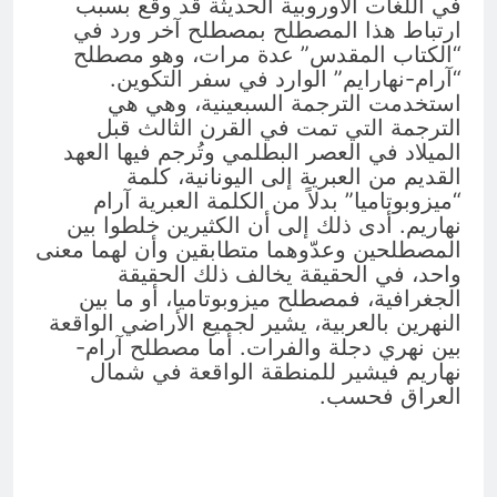
في اللغات الأوروبية الحديثة قد وقع بسبب
ارتباط هذا المصطلح بمصطلح آخر ورد في
“الكتاب المقدس” عدة مرات، وهو مصطلح
“آرام-نهارايم” الوارد في سفر التكوين.
استخدمت الترجمة السبعينية، وهي هي
الترجمة التي تمت في القرن الثالث قبل
الميلاد في العصر البطلمي وتُرجم فيها العهد
القديم من العبرية إلى اليونانية، كلمة
“ميزوبوتاميا” بدلاً من الكلمة العبرية آرام
نهاريم. أدى ذلك إلى أن الكثيرين خلطوا بين
المصطلحين وعدّوهما متطابقين وأن لهما معنى
واحد، في الحقيقة يخالف ذلك الحقيقة
الجغرافية، فمصطلح ميزوبوتاميا، أو ما بين
النهرين بالعربية، يشير لجميع الأراضي الواقعة
بين نهري دجلة والفرات. أما مصطلح آرام-
نهاريم فيشير للمنطقة الواقعة في شمال
العراق فحسب.