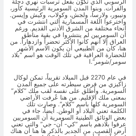
الرسوبي الذي تكوّن بفعل ترسبات نهري دجلة
والفرات. وبنوا المدن السومرية الرئيسية كأور،
ونيبور، ولارسا، ولجش، وكولاب، وكيش وإيسن.
واخترعوا اللغة المسمارية التي انتشرت في
أنحاء مختلفة من الشرق الأدنى القديم. ورغم
أن السومريين لم ينتشروا في بقية مناطق
العراق إلا أنهم كانوا الأكثر تحضراً وازدهاراً. من
هنا، كان من الطبيعي أن يكون الاسم الأشهر
للحضارة العراقية في تلك الوقت هو اسم “بلاد
سومر/شومر”.ا
في عام 2270 قبل الميلاد تقريباً، تمكن لوكال
زاكيزي من فرض سيطرته على جميع المدن
السومرية. وأطلق على نفسه لقب ملك “كلام”
بمعنى ملك الإقليم. من هنا عُرفت الأراضي
السومرية كلها باسم “كلام”. وصارت تلك
الكلمة تعني البلاد أو الوطن. أيضاً، جاء في
بعض الوثائق الطينية السومرية أن السومريين
عرفوا بلادهم باسم “كي- أن- جي” والتي تعني
أرض القصب. من الجدير بالذكر ها هنا أن هناك