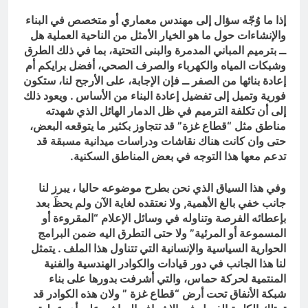
إذا ما وُجّه سؤال إلى مهندس معماري أو متخصص في البناء
والإنشاءات حول ما هو الخيار الأمثل من الناحية العملية هل
ــ بترميم المباني المدمرة والبنى التحتية، بما في ذلك الطرق
وشبكات المياه والكهرباء والصرف الصحي، أفضل برايكم أم
إعادة بنائها من الصفر ــ فإن الإجابة، على الأرجح لنا، ستكون
فورية وتميل إلى تفضيل إعادة البناء من الأساس . ويعود ذلك
إلى أن تكلفة الترميم في ظل الدمار الهائل الذي شهدته
مناطق مثل “قطاع غزة” قد تتجاوز بكثير ما يتوقعه البعض،
حتى وان كانت هناك نقاشات ودراسات ميدانية مسبقة قد
تدعم معها هذا التوجه في بعض المناطق السكنية.
وفي هذا السياق الذي نحن بطرح موضوعه حاليا ، يبرز لنا
جانب خفي بالغ الأهمية, ولا نعتقده لغاية الآن ولم يحظَ بعد
بإعطائه الفرصة وتناوله في وسائل الإعلام “المقروءة أو
المسموعة أو المرئية” ولا حتى التطرق اليه ضمن البرامج
الحوارية السياسية والإنسانية التي تتناول هذا الملف . يتمثل
لنا هذا الجانب في دور قيادات والكوادر الهندسية والفنية
المنتمية لحركة حماس، والتي أشرفت بدورها على بناء
شبكة الأنفاق تحت أرض “قطاع غزة ” ولان هذه الكوادر قد