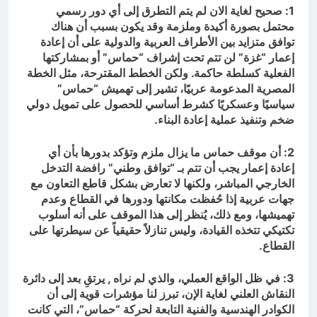
1: صحيح لغاية الان لم يتم التطرق إلى أي دور رسمي
محتمل بصورة أكيدة وملزمة وقد يكون بسبب أن هناك
توافق متزايد بين الأطراف العربية والدولية على أن إعادة
إعمار “غزة” لن تتم تحت إشراف “حماس” أو بمشاركتها
الفعلية كسلطة حاكمة. ولكن الخطط المقترحة، مثل الخطة
المصرية المدعومة عربيًا، تشير إلى تهميش “حماس”
سياسيًا وعسكريًا كشرط أساسي للحصول على تمويل دولي
ضخم وتنفيذ عملية إعادة البناء.
2: أن موقف حماس ما يزال ملزم وتؤكد بدورها بأن أي
إعادة إعمار يجب أن تتم بـ “توافق وطني” رافضة التدخل
الخارجي المباشر، ولكنها لا تعارض بشكل قاطع التعاون مع
جهات عربية إذا حُفظت مكانتها ودورها في القطاع وعدم
تهميشها، ومع ذلك، يُنظر إلى هذا الموقف على أنه أسلوب
تكتيكي تتخذه القيادة، وليس تنازلاً حقيقياً عن سيطرتها على
القطاع.
3: في ظل الواقع العملي، والذي لم نراه , يرتقِ بعد إلى دائرة
النقاش العلني لغاية الإن، تبرز لنا مؤشرات قوية إلى أن
الكوادر الهندسية والفنية التابعة لحركة “حماس”، التي كانت