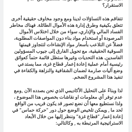
الاستقرار؟
تتفاقم هذه التساؤلات لدينا ومع وجود مخاوف حقيقية أخرى
تتعلق بكيفية وطرق إدارة هذه الأموال الطائلة. فهناك مخاطر
الفساد المالي والإداري، سواء من خلال اختلاس الأموال
المرصودة أو استخدام مواد بناء دون المواصفات المطلوبة،
فضلاً عن التلاعب بأسعار مواد الإنشاءات لتتجاوز قيمتها
السوقية الحقيقية، مع تحويل الفارق إلى جيوب المسؤولين
الفاسدين. هذه التحديات وغيرها ستظل قائمة حتماً كعوائق
رئيسية أمام عملية إعادة إعمار قطاع غزة، مما يستدعي
وضع آليات صارمة لضمان الشفافية والنزاهة والكفاءة في
تنفيذ هذا المشروع الضخم.
لذا وبناءً على التحليل الأكاديمي الذي نحن بصدده الآن ,ومع
عدم توفر أي معلومات او نقاشات بخصوص هذا الموضوع ،
ولذا نستطيع معها أن نضع تصور قد يكون قريب من الواقع
لحد ما , ويمكن تلخيص الوضع حول دور “حركة حماس” في
إعادة إعمار “قطاع غزة” وننظر إليها من خلال الأبعاد
الاستراتيجية المرتبطة به , وكالتالي: