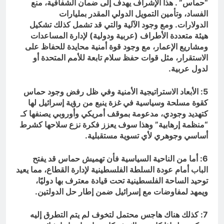
“حماس” . هذا الإشراف يهدف إلى ضمان الشفافية، منع
الفساد، وتأمين التمويل الدولي المقدر بمليارات
الدولارات. ومع وجود الآلية والتي قد تشمل كذلك تشكيل
هيئة متعددة الأطراف (عربية ودولية) لإدارة المساعدات
ومشاريع الإعمار، مع وجود قوة أمنية محايدة للحفاظ على
الاستقرار، مثل قوات حفظ سلام تابعة للأمم المتحدة أو
لدول عربية.
5: الأبعاد الاستراتيجية الأمنية وفي ظل رفض وجود حماس
كقوة مسلحة وسياسية في غزة ينبع من رؤية إسرائيل لها
كتهديد وجودي، مدعومة بموقف أمريكي وأوروبي يصنفها كـ
“منظمة إرهابية” وهذا سوف يعزز فكرة نزع سلاحها كشرط
أساسي وجوهري لأي تسوية مستقبلية.
6: أما من الناحية السياسية فأن تهميش حماس قد يفتح
الباب أمام عودة السلطة الفلسطينية لإدارة القطاع، مما يعيد
توحيد الساحة الفلسطينية تحت قيادة معترف بها دوليًا،
ويمهد لمفاوضات مع إسرائيل ضمن إطار حل الدولتين.
7: كذلك هناك هاجس محتمل لتخوف لم يتم التطرق إليه