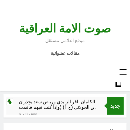
Ski
t
conten
صوت الامة العراقية
موقع اعلامي مستقل
مقالات عشوائية
الكاتبان باقر الزبيدي ورياض سعد يحذران
جديد
من الجولاني (ح 1) (وإذا كنت فيهم فأقمت
لهم الصلاة فلتقم طائفة منهم معك
6 دقائق Ago
وليأخذوا أٍسلحتهم)
مجلس عزاء حسيني (البصيرة في
القرآن الكريم وعند العباس عليه