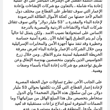
تمتلك الكلمة الفصل في الإشراف المباشر على أي عملية
إعادة بناء شاملة ، بالتعاون مع شركات الإنشاءات وإعادة
الإعمار التي سوف تتقاطر على القطاع من مختلف دول
العالم لأخذ حصتها من كعكة الأموال الطائلة المرصودة
لإعادة البناء والمقدرة بـ “53 مليار دولار” والتي سوف تتقاتل
شركات البناء والانشاءات الاردنية والمصرية بالدرجة
الاساس على استحواذها نصيب الاسد . ولكن يتمثل لنا حاليآ
وأن لم يتم التطرق إليها لغاية الآن , بثغرة أمنية حساسة
وخطيرة وقد تنفذ منها أجهزة الأمن والمخابرات الإسرائيلية
ومن خلال الشركات الإعمار وإعادة البناء لغرض معرفة
الخريطة التفصيلية لمدينة مترو الانفاق , ومن خلال زرع
الجواسيس الذين يكونون متخصصين بهندسة الإنفاق وعن
طريق تواجدهم مع شركات إعادة البناء بأسماء وصفات
وهمية.
على الجانب الآخر، نطرح تساؤلات حول الخطة المصرية
لإعادة إعمار القطاع، التي قُدّرت تكلفتها بحوالي 53 مليار
دولار. من أين ستُموّل هذه الأموال الضخمة؟ وأي الدول
ستخاطر بتخصيص مثل هذا المبلغ الهائل من ميزانياتها؟ وما
الضمانات المتوفرة لمنع اندلاع نزاعات مستقبلية قد تُعيد
الدمار وتُدخل المنطقة في دوامة مستمرة من عدم