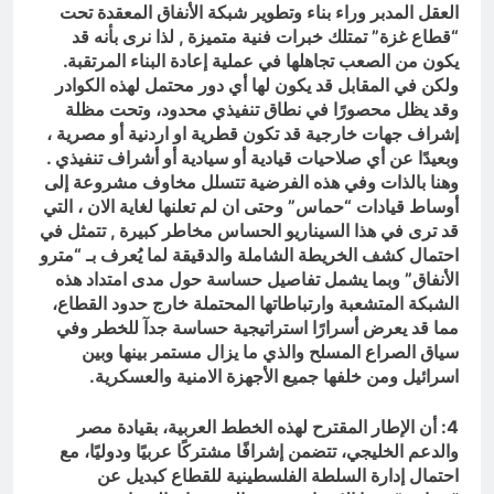
العقل المدبر وراء بناء وتطوير شبكة الأنفاق المعقدة تحت
“قطاع غزة” تمتلك خبرات فنية متميزة , لذا نرى بأنه قد
يكون من الصعب تجاهلها في عملية إعادة البناء المرتقبة.
ولكن في المقابل قد يكون لها أي دور محتمل لهذه الكوادر
وقد يظل محصورًا في نطاق تنفيذي محدود، وتحت مظلة
إشراف جهات خارجية قد تكون قطرية او اردنية أو مصرية ،
وبعيدًا عن أي صلاحيات قيادية أو سيادية أو أشراف تنفيذي .
وهنا بالذات وفي هذه الفرضية تتسلل مخاوف مشروعة إلى
أوساط قيادات “حماس” وحتى ان لم تعلنها لغاية الان ، التي
قد ترى في هذا السيناريو الحساس مخاطر كبيرة , تتمثل في
احتمال كشف الخريطة الشاملة والدقيقة لما يُعرف بـ “مترو
الأنفاق” وبما يشمل تفاصيل حساسة حول مدى امتداد هذه
الشبكة المتشعبة وارتباطاتها المحتملة خارج حدود القطاع،
مما قد يعرض أسرارًا استراتيجية حساسة جدآ للخطر وفي
سياق الصراع المسلح والذي ما يزال مستمر بينها وبين
اسرائيل ومن خلفها جميع الأجهزة الامنية والعسكرية.
4: أن الإطار المقترح لهذه الخطط العربية، بقيادة مصر
والدعم الخليجي، تتضمن إشرافًا مشتركًا عربيًا ودوليًا، مع
احتمال إدارة السلطة الفلسطينية للقطاع كبديل عن