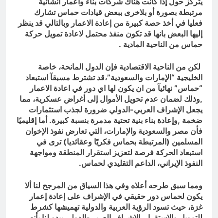
يتركز حول إذا كانت هناك شركات بناء واعمار انشائية
مرتبطة بصورة أو بلاخرى ببعض قيادات حماس تشارك
فعليا في أخذ حصة كبيرة من إعادة الاعمار وبالتالي قد ينظر
إليها البعض بانها قد تكون منفذ محتمل لاعادة تمويل حركة
حماس من الناحية المادية .
لكن من الناحية الاقتصادية فإن الدول المانحة، خاصة
الخليجية “الإمارات والسعودية”،قد تشترط مسبقآ استبعاد
“حماس” نهائيآ من ان يكون لها اي دور في اعادة الاعمار
,وذلك لضمان عدم تحويل الأموال إلى أغراض عسكرية، مما
يجعل الإشراف العربي-الدولي ضرورة لجذب استثمارات
ضخمة ,وإعادة بناء بنية تحتية مدمرة بنسبة كبيرة. أما إقليميًا
فأن مصر والسعودية والإمارات، التي تعارض نفوذ الإخوان
المسلمين (المرتبطة بحماس فكريًا وعقائديا) ترى في
استبعاد الحركة فرصة لتعزيز استقرار المنطقة ومواجهة
النفوذ الإيراني، الداعم التقليدي لحماس.
ومما سبق طرحه أعلاه وفي هذا السياق من المرجح لنا ألا
يكون لحماس دور حقيقي في الإشراف على إعادة إعمار
غزة، حيث تسود الرؤية العربية والدولية تهميشها كشرط
للتمويل والاستقرار. الإشراف العربي-الدولي يبدو لنا بأنه