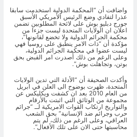
واضافت أن “المحكمة الدولية استخدمت سابقا
عذرا لتفادي وضع الرئيس الأمريكي الأسبق
جورج دبليو بوش على لائحة المطلوبين تضمن
اعلان ان الولايات المتحدة ليست جزءا من
محكمة الجرائم الدولية ولا تخضع لقانونها”،
مؤكدة أن “ذات الامر ينطبق على روسيا فهي
ليست عضوا في محكمة الجرائم الدولية،
وعلى الرغم من ذلك أصدرت امر القبض بحق
بوتن، وتجاهلت بوش”.
وأكدت الصحيفة أن “الأدلة التي تدين الولايات
المتحدة، ظهرت بوضوح الى العلن في ابريل
من العام 2010 بعد ان كشفت ويكليكس عن
مجموعة من الوثائق التي اثبتت بالأرقام
والتواريخ ارتكاب القوات الامريكية لــ “جرائم
حرب وجرائم ضد الإنسانية” بحق الشعب
العراقي، وعلى الرغم من ذلك، لم يتم
محاسبتها حتى الان على تلك الأفعال”.