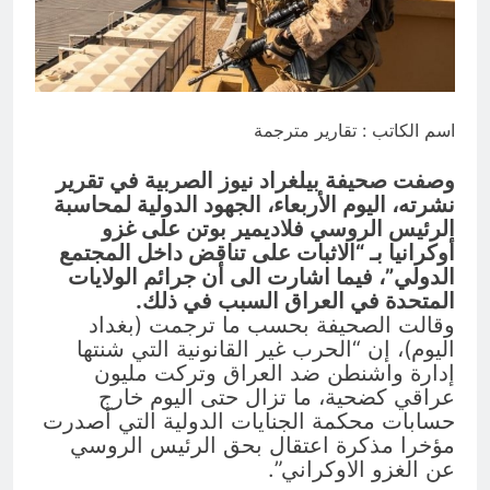
المنافي.. ووصايا لم تُنفذ
12 ساعة Ago
لوحة النشوة / راي الفلسفة
التجريدية للانسان
12 ساعة Ago
اسم الكاتب : تقارير مترجمة
وصفت صحيفة بيلغراد نيوز الصربية في تقرير
نشرته، اليوم الأربعاء، الجهود الدولية لمحاسبة
الرئيس الروسي فلاديمير بوتن على غزو
أوكرانيا بـ “الاثبات على تناقض داخل المجتمع
الدولي”، فيما اشارت الى أن جرائم الولايات
المتحدة في العراق السبب في ذلك.
وقالت الصحيفة بحسب ما ترجمت (بغداد
اليوم)، إن “الحرب غير القانونية التي شنتها
إدارة واشنطن ضد العراق وتركت مليون
عراقي كضحية، ما تزال حتى اليوم خارج
حسابات محكمة الجنايات الدولية التي أصدرت
مؤخرا مذكرة اعتقال بحق الرئيس الروسي
عن الغزو الاوكراني”.