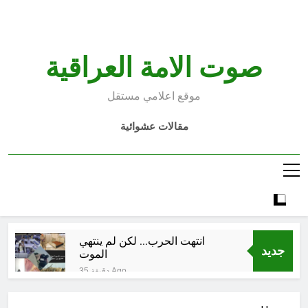
Ski
t
conten
صوت الامة العراقية
موقع اعلامي مستقل
مقالات عشوائية
انتهت الحرب… لكن لم ينتهي
جديد
الموت
35 دقيقة Ago
إقليم كردستان إلى أين؟ الطريق إلى
سقوط الحكومات… يبدأ من خلف أبوابها