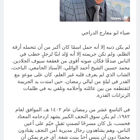
الحديث
12 ساعة Ago
الكاتبان باقر الزبيدي ورياض سعد يحذران
من الجولاني (ح 1) (وإذا كنت فيهم فأقمت
لهم الصلاة فلتقم طائفة منهم معك
13 ساعة Ago
ضياء ابو معارج الدراجي
وليأخذوا أٍسلحتهم)
لم يكن ذنبه إلا أنه حمل اسمًا كان أكبر من أن تتحمله أزقة
الظلم، ولم تكن جريمته إلا أنه وُلد ابنًا لرجلٍ خطب في
الناس صدقًا فكان صوته أقوى من قعقعة سيوف الجلادين.
محمد حسين الشيخ أحمد الوائلي، الأستاذ الجامعي، الباحث،
الشاب الذي لم يعرف قلبه غير العلم، كان على موعدٍ مع
القدر في ليلةٍ من ليالي رمضان، حين امتدت يد الجريمة
لتقتطفه من بين عائلته وأحلامه وتلقي به في ظلمات
الزنزانات القذرة.
في التاسع عشر من رمضان عام ١٤٠٢ هـ، الموافق لعام
١٩٨٢، لم يكن سوق النجف الكبير يشهد ازدحامه المعتاد
فحسب، بل كان مسرحًا لصمتٍ ثقيلٍ خيّم على أعين
الناس، وهم يشاهدون رجال مديرية أمن النجف يقتادون
محمدًا دون أن ينبس أحدٌ ببنت شفة. أي جرمٍ يمكن أن