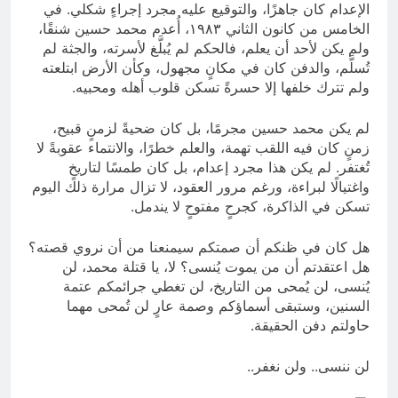
الإعدام كان جاهزًا، والتوقيع عليه مجرد إجراءٍ شكلي. في
الخامس من كانون الثاني ١٩٨٣، أُعدم محمد حسين شنقًا،
ولم يكن لأحد أن يعلم، فالحكم لم يُبلَّغ لأسرته، والجثة لم
تُسلَّم، والدفن كان في مكانٍ مجهول، وكأن الأرض ابتلعته
ولم تترك خلفها إلا حسرةً تسكن قلوب أهله ومحبيه.
لم يكن محمد حسين مجرمًا، بل كان ضحيةً لزمنٍ قبيح،
زمنٍ كان فيه اللقب تهمة، والعلم خطرًا، والانتماء عقوبةً لا
تُغتفر. لم يكن هذا مجرد إعدام، بل كان طمسًا لتاريخٍ
واغتيالًا لبراءة، ورغم مرور العقود، لا تزال مرارة ذلك اليوم
تسكن في الذاكرة، كجرحٍ مفتوحٍ لا يندمل.
هل كان في ظنكم أن صمتكم سيمنعنا من أن نروي قصته؟
هل اعتقدتم أن من يموت يُنسى؟ لا، يا قتلة محمد، لن
يُنسى، لن يُمحى من التاريخ، لن تغطي جرائمكم عتمة
السنين، وستبقى أسماؤكم وصمة عارٍ لن تُمحى مهما
حاولتم دفن الحقيقة.
لن ننسى.. ولن نغفر..