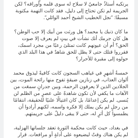
يرتكبه أستاذٌ جامعيٌ لا سلاح له سوى قلمه وأوراقه؟ لكن
الجريمة لم تكن تحتاج إلى دليل، فقد كانت التهمة مكتوبة
مسبقًا: “نجل الخطيب الشيخ أحمد الوائلي”.
ما كان ذنبك يا محمد؟ هل ورثت من أبيك إلا حب الوطن؟
هل كان جرمك أنك نشأت في بيتٍ لم يعرف إلا صوت
الحق؟ أم أن عيونهم كانت تمتلئ رعبًا من مجرد اسمك،
فقرروا قتلك حتى لا يظل للحق شاهدٌ في هذا البلد الذي
حولوه إلى مقبرة للأحرار؟
خمسةُ أشهرٍ في غياهب السجون كانت كافيةً ليذوق محمد
ألوان العذاب، في زنازين ضيقةٍ تفوح منها رائحة الموت، بين
الجلادين الذين لا يعرفون الرحمة، وبين جدرانٍ سمعَت من
الآهات ما يكفي لأن تكون شاهدةً على عصرٍ من الظلم لن
يُنسى. لم يكن إعدامًا، بل كان اغتيالًا علنيًا للحقيقة، انتقامًا
من رجلٍ لم يكن يملك إلا فكره واسمه، لكنهم أرادوا أن
يطمسوا كل أثرٍ له، حتى لا يبقى دليلٌ على جريمتهم.
في بغداد، حيث كانت محكمة الثورة تعقد جلساتها الهزلية،
لم يكن هناك وقتٌ ليضيعوه على أدلةٍ أو مرافعات. قرار