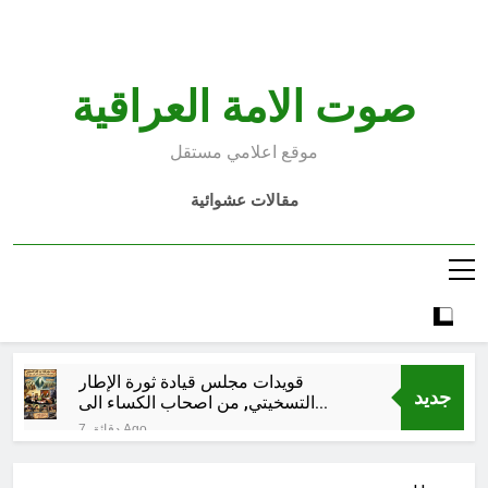
Ski
t
conten
صوت الامة العراقية
موقع اعلامي مستقل
مقالات عشوائية
قويدات مجلس قيادة ثورة الإطار
جديد
التسخيتي, من اصحاب الكساء الى
المعصوبين الاثني عشر، حجج اللات
7 دقائق Ago
مجلس حسيني (الاستجابة
للنصيحة)