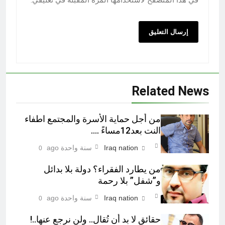
في هذا المتصفح لاستخدامها المرة المقبلة في تعليقي.
Related News
من أجل حماية الأسرة والمجتمع اطفاء
النت بعد12مساءً ….
Iraq nation
سنة واحدة ago
0
من يطارد الفقراء؟ دولة بلا بدائل
و”شفل” بلا رحمة
Iraq nation
سنة واحدة ago
0
حقائق لا بد أن تُقال.. ولن نرجع عنها..!