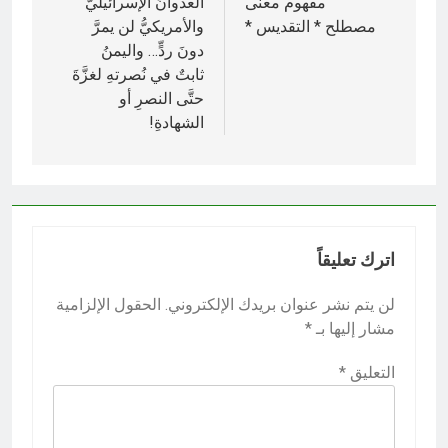
المقالات
مفهوم معنى
العدوانُ الإسرائيليُّ
مصطلح * التقديس *
والأمريكيُّ لن يمرَّ
دونَ ردٍّ… واليمنُ
ثابتٌ في نُصرتهِ لغزَّةَ
حتَّى النصرِ أو
الشهادةِ!
اترك تعليقاً
لن يتم نشر عنوان بريدك الإلكتروني.
الحقول الإلزامية
مشار إليها بـ
*
التعليق
*