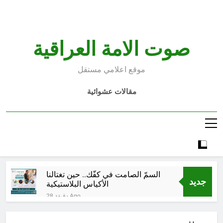
Ski
t
conten
صوت الامة العراقية
موقع اعلامي مستقل
مقالات عشوائية
السمّ الصامت في كفّك.. حين تغتالنا
جديد
الأكياس البلاستيكية
28 دقيقة Ago
خطب صلاة الجمعة (ح 22) (تمييز
وخلافة بني البشر)