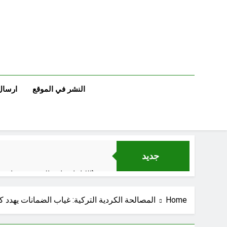
Ski
t
conten
النشر في الموقع
ارسال
جديد
الكاتبان باقر الزبيدي ورياض سعد يحذران من الجولاني (ح 1) (وإذا كنت فيهم فأقمت لهم الصلاة فلتقم طائفة منهم معك وليأخذوا أٍسلحتهم)
الإعلا
Home
المصالحة الكردية التركية: غياب الضمانات يهدد