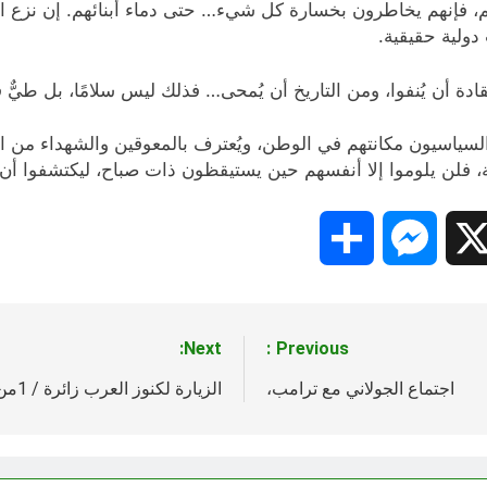
م، فإنهم يخاطرون بخسارة كل شيء… حتى دماء أبنائهم. إن نزع ال
دولية حقيقية.
قادة أن يُنفوا، ومن التاريخ أن يُمحى… فذلك ليس سلامًا، بل طيٌّ 
دة السياسيون مكانتهم في الوطن، ويُعترف بالمعوقين والشهداء من
يقية، فلن يلوموا إلا أنفسهم حين يستيقظون ذات صباح، ليكتشفوا أ
Share
Messenger
Snapc
X
Next:
Previous:
اجتماع الجولاني مع ترامب،
الزيارة لكنوز العرب زائرة / 1من3