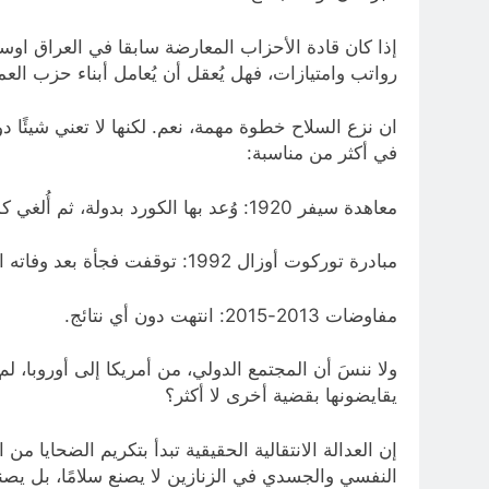
إذا كان قادة الأحزاب المعارضة سابقا في العراق اوسور
رواتب وامتيازات، فهل يُعقل أن يُعامل أبناء حزب ال
ان نزع السلاح خطوة مهمة، نعم. لكنها لا تعني شيئًا
في أكثر من مناسبة:
معاهدة سيفر 1920: وُعد بها الكورد بدولة، ثم أُلغي كل شيء بمعاهدة لوزان.
مبادرة توركوت أوزال 1992: توقفت فجأة بعد وفاته الغامضة.
مفاوضات 2013-2015: انتهت دون أي نتائج.
ولا ننسَ أن المجتمع الدولي، من أمريكا إلى أوروبا،
يقايضونها بقضية أخرى لا أكثر؟
إن العدالة الانتقالية الحقيقية تبدأ بتكريم الضحايا 
النفسي والجسدي في الزنازين لا يصنع سلامًا، بل يصن