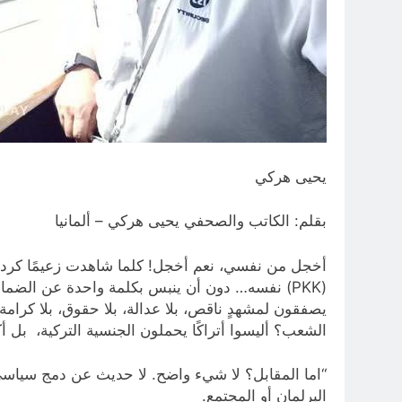
يحيى هركي
بقلم: الكاتب والصحفي يحيى هركي – ألمانيا
أخجل من نفسي، نعم أخجل! كلما شاهدت زعيمًا كرديًا
(PKK) نفسه… دون أن ينبس بكلمة واحدة عن الضمان
يصفقون لمشهدٍ ناقص، بلا عدالة، بلا حقوق، بلا كرامة 
الشعب؟ أليسوا أتراكًا يحملون الجنسية التركية، بل أ
“اما المقابل؟ لا شيء واضح. لا حديث عن دمج سياسي
البرلمان أو المجتمع.