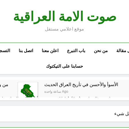
صوت الامة العراقية
موقع اعلامي مستقل
 مقالة
من نحن
باب التبرع
اعلن معنا
اتصل بنا
التسج
حسابنا على التيكتوك
الأسوأ والأحسن في تأريخ العراق الحديث
من و
ساعة واحدة Ago
م العراقي الحر
مجلس عزاء حسيني (البصيرة في القرآن الكريم وعند العباس عليه السلام)
 كل شيء
ساعتين Ago
الحشود السورية على الحدود العراقية: لماذا الآن؟ وهل