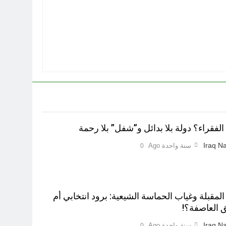
لفقراء؟ دولة بلا بدائل و”شفل” بلا رحمة
Iraq Na
سنة واحدة Ago
0
 المقبلة وغياب الحماسة الشيعية: برود انتخابي أم
 العاصفة؟!
Iraq Na
سنة واحدة Ago
0