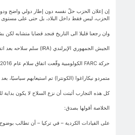
إن إعلان الحزب حلّ نفسه دون إطار دولي واضح ودون
الحزب، ليس فقط داخل البلاد، بل حتى على مستوى ا
وان رجعنا قليلا الى التاريخ فنجد قضايا متشابه لكن ب
الجيش الجمهوري الإيرلندي (IRA) سلم سلاحه بعد اتفاقية الجمعة العظيمة 1998، بضمانات من بريطانيا وأيرلندا.
حركة FARC الكولومبية وقّعت اتفاق سلام عام 2016، بعد مفاوضات طويلة وضمانات من الأمم المتحدة.
متمردو نيكاراغوا (الكونترا) تم استيعابهم سياسيًا، بع
كل هذه التجارب أثبتت أن نزع السلاح لا يكون بداية ل
الخلاصة أقولها بصدق:
على القيادات الكردية – في تركيا – أن تطالب بوضوح بض